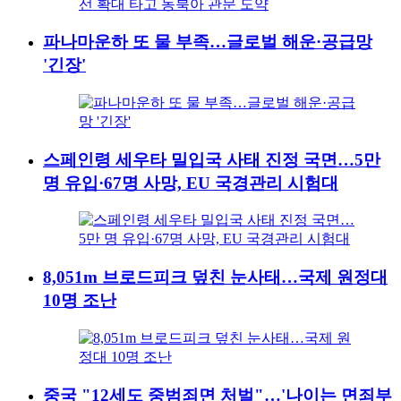
파나마운하 또 물 부족…글로벌 해운·공급망
'긴장'
스페인령 세우타 밀입국 사태 진정 국면…5만
명 유입·67명 사망, EU 국경관리 시험대
8,051m 브로드피크 덮친 눈사태…국제 원정대
10명 조난
중국 "12세도 중범죄면 처벌"…'나이는 면죄부