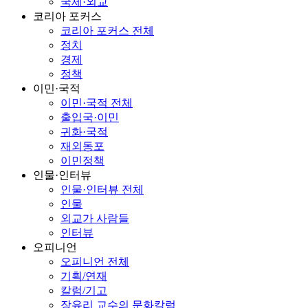
국제·외교
코리아 포커스
코리아 포커스 전체
정치
경제
정책
이민·국적
이민·국적 전체
출입국·이민
귀화·국적
재외동포
이민정책
인물·인터뷰
인물·인터뷰 전체
인물
외교가 사람들
인터뷰
오피니언
오피니언 전체
기획/연재
칼럼/기고
장유리 교수의 문화칼럼