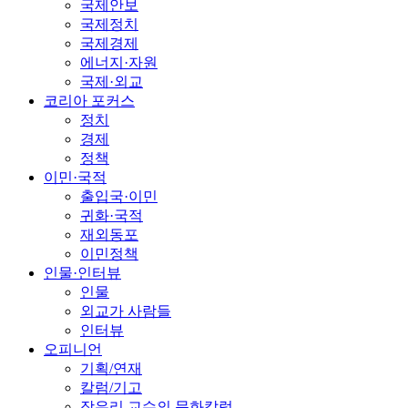
국제안보
국제정치
국제경제
에너지·자원
국제·외교
코리아 포커스
정치
경제
정책
이민·국적
출입국·이민
귀화·국적
재외동포
이민정책
인물·인터뷰
인물
외교가 사람들
인터뷰
오피니언
기획/연재
칼럼/기고
장유리 교수의 문화칼럼