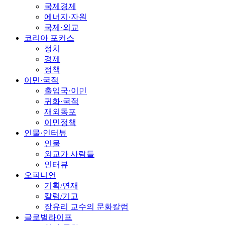
국제경제
에너지·자원
국제·외교
코리아 포커스
정치
경제
정책
이민·국적
출입국·이민
귀화·국적
재외동포
이민정책
인물·인터뷰
인물
외교가 사람들
인터뷰
오피니언
기획/연재
칼럼/기고
장유리 교수의 문화칼럼
글로벌라이프