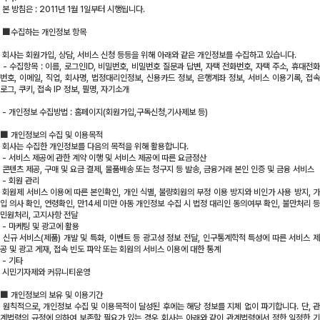
본 방침은 : 2011년 1월 1일부터 시행됩니다.
■수집하는 개인정보 항목
회사는 회원가입, 상담, 서비스 신청 등등을 위해 아래와 같은 개인정보를 수집하고 있습니다.
- 수집항목 : 이름, 로그인ID, 비밀번호, 비밀번호 질문과 답변, 자택 전화번호, 자택 주소, 휴대전화
번호, 이메일, 직업, 회사명, 법정대리인정보, 신용카드 정보, 은행계좌 정보, 서비스 이용기록, 접속
로그, 쿠키, 접속 IP 정보, 필명, 자기소개
- 개인정보 수집방법 : 홈페이지(회원가입,구독신청,기사제보 등)
■
개인정보의 수집 및 이용목적
회사는 수집한 개인정보를 다음의 목적을 위해 활용합니다.
- 서비스 제공에 관한 계약 이행 및 서비스 제공에 따른 요금정산
콘텐츠 제공, 구매 및 요금 결제, 물품배송 또는 청구지 등 발송, 금융거래 본인 인증 및 금융 서비스
- 회원 관리
회원제 서비스 이용에 따른 본인확인, 개인 식별, 불량회원의 부정 이용 방지와 비인가 사용 방지, 가
입 의사 확인, 연령확인, 만14세 미만 아동 개인정보 수집 시 법정 대리인 동의여부 확인, 불만처리 등
민원처리, 고지사항 전달
- 마케팅 및 광고에 활용
신규 서비스(제품) 개발 및 특화, 이벤트 등 광고성 정보 전달, 인구통계학적 특성에 따른 서비스 제
공 및 광고 게재, 접속 빈도 파악 또는 회원의 서비스 이용에 대한 통계
- 기타
시민기자제와 커뮤니티운영
■
개인정보의 보유 및 이용기간
원칙적으로, 개인정보 수집 및 이용목적이 달성된 후에는 해당 정보를 지체 없이 파기합니다. 단, 관
계법령의 규정에 의하여 보존할 필요가 있는 경우 회사는 아래와 같이 관계법령에서 정한 일정한 기