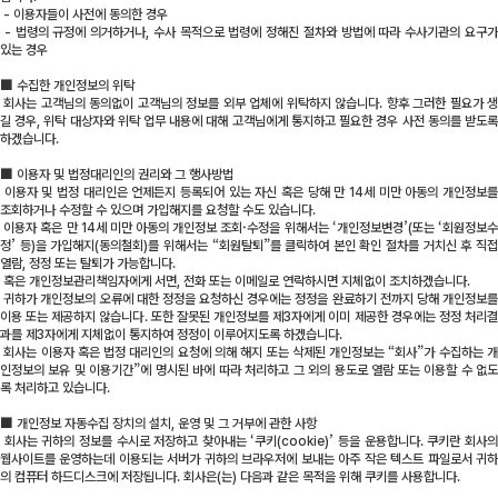
- 이용자들이 사전에 동의한 경우
- 법령의 규정에 의거하거나, 수사 목적으로 법령에 정해진 절차와 방법에 따라 수사기관의 요구가
있는 경우
■
수집한 개인정보의 위탁
회사는 고객님의 동의없이 고객님의 정보를 외부 업체에 위탁하지 않습니다. 향후 그러한 필요가 생
길 경우, 위탁 대상자와 위탁 업무 내용에 대해 고객님에게 통지하고 필요한 경우 사전 동의를 받도록
하겠습니다.
■
이용자 및 법정대리인의 권리와 그 행사방법
이용자 및 법정 대리인은 언제든지 등록되어 있는 자신 혹은 당해 만 14세 미만 아동의 개인정보를
조회하거나 수정할 수 있으며 가입해지를 요청할 수도 있습니다.
이용자 혹은 만 14세 미만 아동의 개인정보 조회·수정을 위해서는 ‘개인정보변경’(또는 ‘회원정보수
정’ 등)을 가입해지(동의철회)를 위해서는 “회원탈퇴”를 클릭하여 본인 확인 절차를 거치신 후 직접
열람, 정정 또는 탈퇴가 가능합니다.
혹은 개인정보관리책임자에게 서면, 전화 또는 이메일로 연락하시면 지체없이 조치하겠습니다.
귀하가 개인정보의 오류에 대한 정정을 요청하신 경우에는 정정을 완료하기 전까지 당해 개인정보를
이용 또는 제공하지 않습니다. 또한 잘못된 개인정보를 제3자에게 이미 제공한 경우에는 정정 처리결
과를 제3자에게 지체없이 통지하여 정정이 이루어지도록 하겠습니다.
회사는 이용자 혹은 법정 대리인의 요청에 의해 해지 또는 삭제된 개인정보는 “회사”가 수집하는 개
인정보의 보유 및 이용기간”에 명시된 바에 따라 처리하고 그 외의 용도로 열람 또는 이용할 수 없도
록 처리하고 있습니다.
■
개인정보 자동수집 장치의 설치, 운영 및 그 거부에 관한 사항
회사는 귀하의 정보를 수시로 저장하고 찾아내는 ‘쿠키(cookie)’ 등을 운용합니다. 쿠키란 회사의
웹사이트를 운영하는데 이용되는 서버가 귀하의 브라우저에 보내는 아주 작은 텍스트 파일로서 귀하
의 컴퓨터 하드디스크에 저장됩니다. 회사은(는) 다음과 같은 목적을 위해 쿠키를 사용합니다.