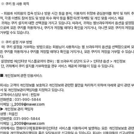
※ 쿠키 등 사용 목적
- 회원과 비회원의 접속 빈도나 방문 시간 등을 분석, 이용자의 취향과 관심분야를 파악 및 자취 추
적, 각종 이벤트 참여 정도 및 방문 회수 파악 등을 통한 타겟 마케팅 및 개인 맞춤 서비스 제공
귀하는 쿠키 설치에 대한 선택권을 가지고 있습니다. 따라서, 귀하는 웹브라우저에서 옵션을 설정함
으로써 모든 쿠키를 허용하거나, 쿠키가 저장될 때마다 확인을 거치거나, 아니면 모든 쿠키의 저장을
거부할 수도 있습니다.
※ 쿠키 설정 거부 방법
예: 쿠키 설정을 거부하는 방법으로는 회원님이 사용하시는 웹 브라우저의 옵션을 선택함으로써 모
든 쿠키를 허용하거나 쿠키를 저장할 때마다 확인을 거치거나, 모든 쿠키의 저장을 거부할 수 있습니
다.
설정방법 예(인터넷 익스플로어의 경우) : 웹 브라우저 상단의 도구 > 인터넷 옵션 > 개인정보
단, 귀하께서 쿠키 설치를 거부하였을 경우 서비스 제공에 어려움이 있을 수 있습니다.
■
개인정보에 관한 민원서비스
회사는 고객의 개인정보를 보호하고 개인정보와 관련한 불만을 처리하기 위하여 아래와 같이 관련 부
서 및 개인정보관리책임자를 지정하고 있습니다.
고객서비스담당 부서 : 편집부
전화번호 : 031-990-5844
이메일 :
j_2009@naver.com
▶ 개인정보 관리 책임자
성명 : 허을진
전화번호 :
031-990-5844
이메일 :
j_2009@naver.com
귀하께서는 한화미디어[동포투데이]인터넷 서비스를 이용하시며 발생하는 모든 개인정보보호 관련
민원을 개인정보관리책임자 혹은 담당부서로 신고하실 수 있습니다. 회사는 이용자들의 신고사항에