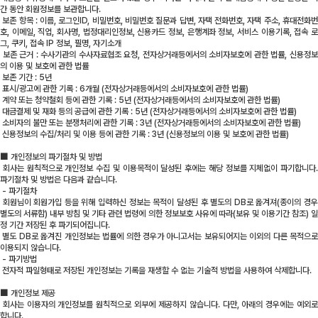
간 동안 회원정보를 보관합니다.
보존 항목 : 이름, 로그인ID, 비밀번호, 비밀번호 질문과 답변, 자택 전화번호, 자택 주소, 휴대전화번
호, 이메일, 직업, 회사명, 법정대리인정보, 신용카드 정보, 은행계좌 정보, 서비스 이용기록, 접속 로
그, 쿠키, 접속 IP 정보, 필명, 자기소개
보존 근거 : 수사기관의 수사자료협조 요청, 전자상거래등에서의 소비자보호에 관한 법률, 신용정보
의 이용 및 보호에 관한 법률
보존 기간 : 5년
표시/광고에 관한 기록 : 6개월 (전자상거래등에서의 소비자보호에 관한 법률)
계약 또는 청약철회 등에 관한 기록 : 5년 (전자상거래등에서의 소비자보호에 관한 법률)
대금결제 및 재화 등의 공급에 관한 기록 : 5년 (전자상거래등에서의 소비자보호에 관한 법률)
소비자의 불만 또는 분쟁처리에 관한 기록 : 3년 (전자상거래등에서의 소비자보호에 관한 법률)
신용정보의 수집/처리 및 이용 등에 관한 기록 : 3년 (신용정보의 이용 및 보호에 관한 법률)
■
개인정보의 파기절차 및 방법
회사는 원칙적으로 개인정보 수집 및 이용목적이 달성된 후에는 해당 정보를 지체없이 파기합니다.
파기절차 및 방법은 다음과 같습니다.
- 파기절차
회원님이 회원가입 등을 위해 입력하신 정보는 목적이 달성된 후 별도의 DB로 옮겨져(종이의 경우
별도의 서류함) 내부 방침 및 기타 관련 법령에 의한 정보보호 사유에 따라(보유 및 이용기간 참조) 일
정 기간 저장된 후 파기되어집니다.
별도 DB로 옮겨진 개인정보는 법률에 의한 경우가 아니고서는 보유되어지는 이외의 다른 목적으로
이용되지 않습니다.
- 파기방법
전자적 파일형태로 저장된 개인정보는 기록을 재생할 수 없는 기술적 방법을 사용하여 삭제합니다.
■
개인정보 제공
회사는 이용자의 개인정보를 원칙적으로 외부에 제공하지 않습니다. 다만, 아래의 경우에는 예외로
합니다.