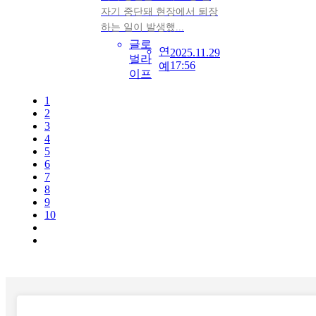
자기 중단돼 현장에서 퇴장
하는 일이 발생했...
글로
연
2025.11.29
벌라
17:56
예
이프
1
2
3
4
5
6
7
8
9
10