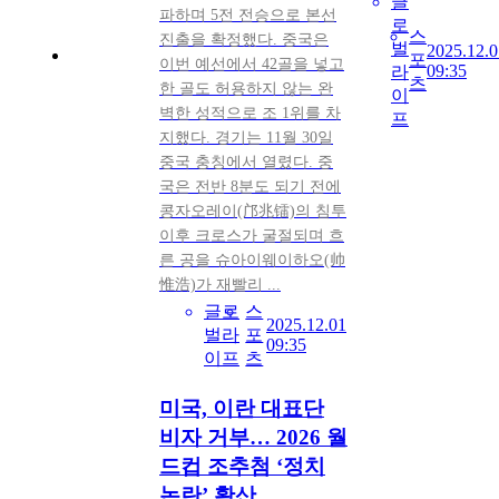
글
파하며 5전 전승으로 본선
로
스
진출을 확정했다. 중국은
벌
2025.12.0
포
이번 예선에서 42골을 넣고
09:35
라
츠
한 골도 허용하지 않는 완
이
벽한 성적으로 조 1위를 차
프
지했다. 경기는 11월 30일
중국 충칭에서 열렸다. 중
국은 전반 8분도 되기 전에
콩자오레이(邝兆镭)의 침투
이후 크로스가 굴절되며 흐
른 공을 슈아이웨이하오(帅
惟浩)가 재빨리 ...
글로
스
2025.12.01
벌라
포
09:35
이프
츠
미국, 이란 대표단
비자 거부… 2026 월
드컵 조추첨 ‘정치
논란’ 확산