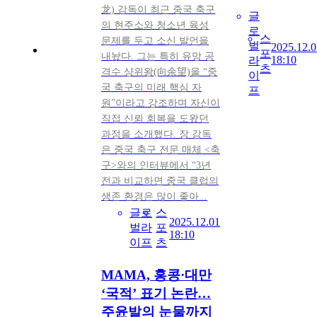
龙) 감독이 최근 중국 축구
글
의 현주소와 청소년 육성
로
스
문제를 두고 소신 발언을
벌
2025.12.0
포
내놨다. 그는 특히 유망 공
18:10
라
츠
격수 샹위왕(向余望)을 “중
이
국 축구의 미래 핵심 자
프
원”이라고 강조하며 자신이
직접 신뢰 회복을 도왔던
과정을 소개했다. 장 감독
은 중국 축구 전문 매체 <축
구>와의 인터뷰에서 “3년
전과 비교하면 중국 클럽의
생존 환경은 많이 좋아...
글로
스
2025.12.01
벌라
포
18:10
이프
츠
MAMA, 홍콩·대만
‘국적’ 표기 논란…
주윤발의 눈물까지