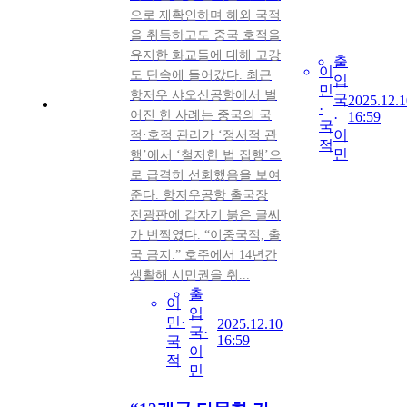
으로 재확인하며 해외 국적
을 취득하고도 중국 호적을
유지한 화교들에 대해 고강
출
이
도 단속에 들어갔다. 최근
입
민
항저우 샤오산공항에서 벌
국
2025.12.1
·
어진 한 사례는 중국의 국
16:59
·
국
이
적·호적 관리가 ‘정서적 관
적
민
행’에서 ‘철저한 법 집행’으
로 급격히 선회했음을 보여
준다. 항저우공항 출국장
전광판에 갑자기 붉은 글씨
가 번쩍였다. “이중국적, 출
국 금지.” 호주에서 14년간
생활해 시민권을 취...
출
이
입
민·
2025.12.10
국·
16:59
국
이
적
민