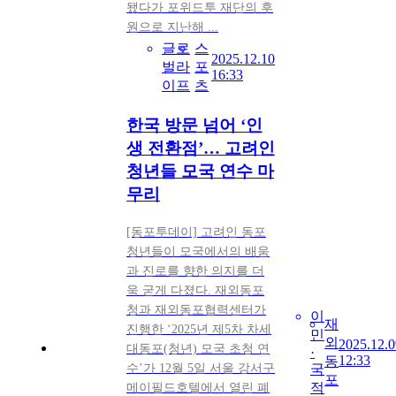
됐다가 포위드투 재단의 후
원으로 지난해 ...
글로
스
2025.12.10
벌라
포
16:33
이프
츠
한국 방문 넘어 ‘인
생 전환점’… 고려인
청년들 모국 연수 마
무리
[동포투데이] 고려인 동포
청년들이 모국에서의 배움
과 진로를 향한 의지를 더
욱 굳게 다졌다. 재외동포
청과 재외동포협력센터가
이
재
진행한 ‘2025년 제5차 차세
민
외
2025.12.0
대동포(청년) 모국 초청 연
·
12:33
동
수’가 12월 5일 서울 강서구
국
포
적
메이필드호텔에서 열린 폐