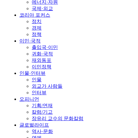
에너지·자원
국제·외교
코리아 포커스
정치
경제
정책
이민·국적
출입국·이민
귀화·국적
재외동포
이민정책
인물·인터뷰
인물
외교가 사람들
인터뷰
오피니언
기획/연재
칼럼/기고
장유리 교수의 문화칼럼
글로벌라이프
역사·문화
연예