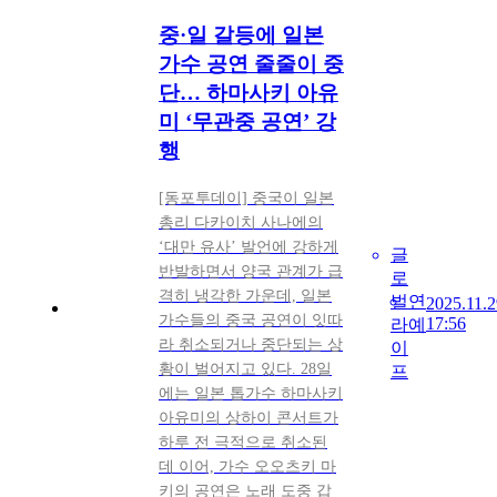
중·일 갈등에 일본
가수 공연 줄줄이 중
단… 하마사키 아유
미 ‘무관중 공연’ 강
행
[동포투데이] 중국이 일본
총리 다카이치 사나에의
‘대만 유사’ 발언에 강하게
글
반발하면서 양국 관계가 급
로
격히 냉각한 가운데, 일본
벌
연
2025.11.2
가수들의 중국 공연이 잇따
17:56
라
예
라 취소되거나 중단되는 상
이
황이 벌어지고 있다. 28일
프
에는 일본 톱가수 하마사키
아유미의 상하이 콘서트가
하루 전 극적으로 취소된
데 이어, 가수 오오츠키 마
키의 공연은 노래 도중 갑