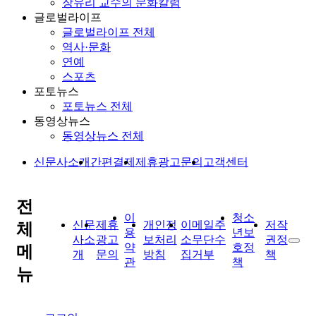
장유리 교수의 문화칼럼
글로벌라이프
글로벌라이프 전체
역사·문화
연예
스포츠
포토뉴스
포토뉴스 전체
동영상뉴스
동영상뉴스 전체
신문사소개
간편결제
제휴광고문의
고객센터
전
이
청소
신문
제휴
개인정
이메일주
저작
체
용
년보
사소
광고
보처리
소무단수
권정
약
호정
메
개
문의
방침
집거부
책
관
책
뉴