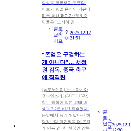
의식을 회복하지 못했다.
비보가 10일 온라인 커뮤니
티를 통해 퍼지자 연변 주
민들은 “도저히 믿...
글로
연
2025.12.12
벌라
21:51
예
이프
“존엄은 구걸하는
게 아니다”… 서정
원 감독, 중국 축구
에 직격탄
[동포투데이] 2025 아시아
챔피언스리그(ACL) 16강,
청두 룽청이 일본 고베 비
셀과 2-2로 비긴 직후였다.
글
눈앞에서 승리가 날아간 허
로
스
탈감보다 경기장을 더 뜨겁
벌
2025.12.1
포
게 만든 건, 한 한국인 감독
12:30
라