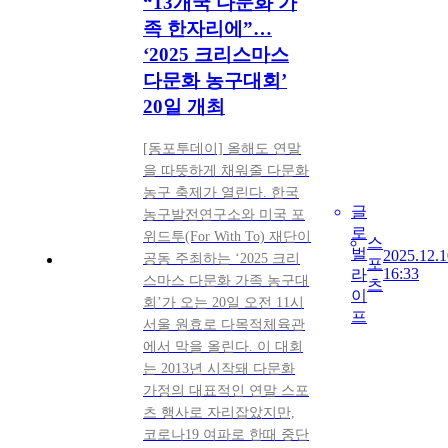
“13개국 다문화 가
족 한자리에”…
‘2025 크리스마스
다문화 농구대회’
20일 개최
[동포투데이] 올해도 연말
을 따뜻하게 채워줄 다문화
농구 축제가 열린다. 한국
글
농구발전연구소와 미국 포
로
위드투(For With To) 재단이
스
벌
2025.12.1
공동 주최하는 ‘2025 크리
포
16:33
라
스마스 다문화 가족 농구대
츠
이
회’가 오는 20일 오전 11시
프
서울 원효로 다목적체육관
에서 막을 올린다. 이 대회
는 2013년 시작돼 다문화
가정의 대표적인 연말 스포
츠 행사로 자리잡았지만,
코로나19 여파로 한때 중단