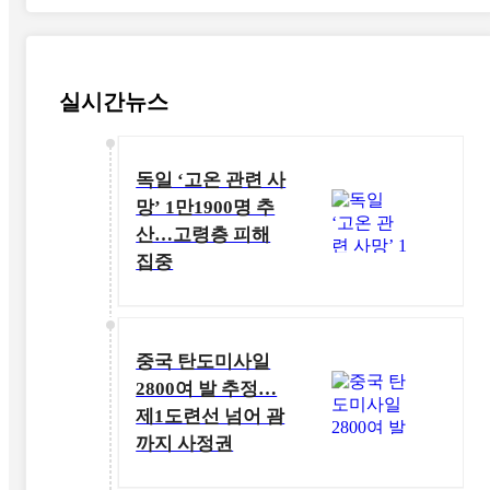
실시간뉴스
독일 ‘고온 관련 사
망’ 1만1900명 추
산…고령층 피해
집중
중국 탄도미사일
2800여 발 추정…
제1도련선 넘어 괌
까지 사정권