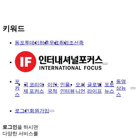
키워드
동포투데이
허훈
무료
취업
조선족
포
동영
국
코리아
이민·
인물·
오피
글로벌
포토
커
상뉴
제
포커스
국적
인터뷰
니언
라이프
뉴스
스
스
로그인
회원가입
로그인
을 하시면
다양한 서비스를