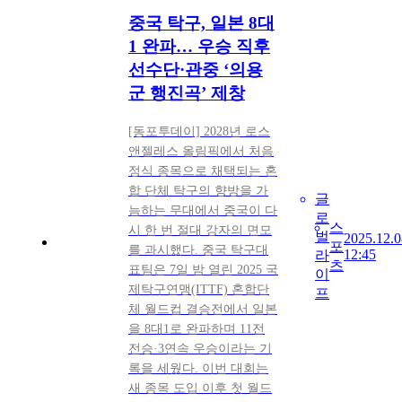
중국 탁구, 일본 8대
1 완파… 우승 직후
선수단·관중 ‘의용
군 행진곡’ 제창
[동포투데이] 2028년 로스
앤젤레스 올림픽에서 처음
정식 종목으로 채택되는 혼
합 단체 탁구의 향방을 가
글
늠하는 무대에서 중국이 다
로
스
시 한 번 절대 강자의 면모
벌
2025.12.0
포
를 과시했다. 중국 탁구대
12:45
라
츠
표팀은 7일 밤 열린 2025 국
이
제탁구연맹(ITTF) 혼합단
프
체 월드컵 결승전에서 일본
을 8대1로 완파하며 11전
전승·3연속 우승이라는 기
록을 세웠다. 이번 대회는
새 종목 도입 이후 첫 월드