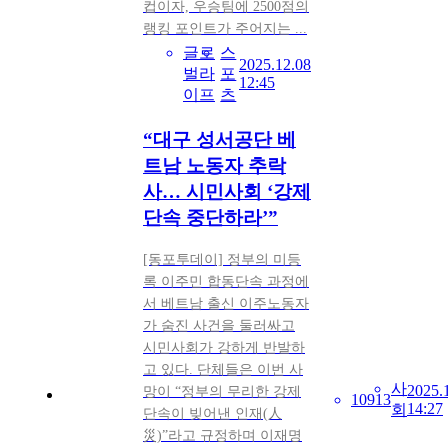
컵이자, 우승팀에 2500점의
랭킹 포인트가 주어지는 ...
글로
스
2025.12.08
벌라
포
12:45
이프
츠
“대구 성서공단 베
트남 노동자 추락
사… 시민사회 ‘강제
단속 중단하라’”
[동포투데이] 정부의 미등
록 이주민 합동단속 과정에
서 베트남 출신 이주노동자
가 숨진 사건을 둘러싸고
시민사회가 강하게 반발하
고 있다. 단체들은 이번 사
사
2025.
망이 “정부의 무리한 강제
10913
14:27
회
단속이 빚어낸 인재(人
災)”라고 규정하며 이재명