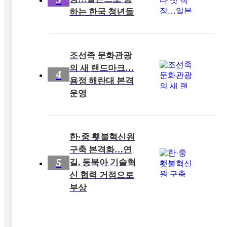
하는 한국 청년들
조선족 문화관광
의 새 랜드마크…
4
용정 해란대 본격
운영
한·중 횃불혁신원
구축 본격화…연
5
길, 동북아 기술혁
신 협력 거점으로
부상