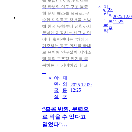
를 모집한다. 국가 성장동
이
력 확보와 인구 구조 불균
재
민
형 문제 해소를 목표로, 우
외
2025.12.0
·
수한 재외동포 청년을 선발
12:25
동
국
해 한국 유학부터 정착까지
포
적
폭넓게 지원하는 신규 사업
이다. 협력센터는 “해외에
거주하는 동포 인재를 국내
로 유치해 인구절벽·지역소
멸 등의 구조적 위기를 극
복하는 데 기여하겠다”고
...
이
재
민·
외
2025.12.09
12:25
국
동
적
포
“홍콩 반환, 무력으
로 막을 수 있다고
믿었다”…