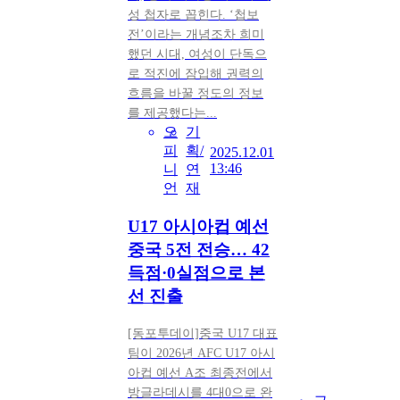
성 첩자로 꼽힌다. ‘첩보
전’이라는 개념조차 희미
했던 시대, 여성이 단독으
로 적진에 잠입해 권력의
흐름을 바꿀 정도의 정보
를 제공했다는...
오
기
피
획/
2025.12.01
13:46
니
연
언
재
U17 아시아컵 예선
중국 5전 전승… 42
득점·0실점으로 본
선 진출
[동포투데이]중국 U17 대표
팀이 2026년 AFC U17 아시
아컵 예선 A조 최종전에서
방글라데시를 4대0으로 완