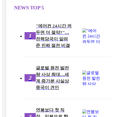
NEWS
TOP 5
"에어컨 24시간 켜
두면 더 절약?"…
1
전력당국이 알려
준 진짜 절전 비결
글로벌 원전 발전
량 사상 최대…세
2
계 증가분 사실상
중국이 견인
연봉보다 첫 직
3
장…일본으로 향