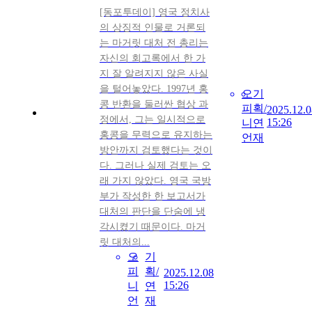
[동포투데이] 영국 정치사
의 상징적 인물로 거론되
는 마거릿 대처 전 총리는
자신의 회고록에서 한 가
지 잘 알려지지 않은 사실
을 털어놓았다. 1997년 홍
오
기
콩 반환을 둘러싼 협상 과
피
획/
2025.12.0
정에서, 그는 일시적으로
15:26
니
연
홍콩을 무력으로 유지하는
언
재
방안까지 검토했다는 것이
다. 그러나 실제 검토는 오
래 가지 않았다. 영국 국방
부가 작성한 한 보고서가
대처의 판단을 단숨에 냉
각시켰기 때문이다. 마거
릿 대처의...
오
기
피
획/
2025.12.08
15:26
니
연
언
재