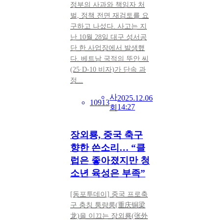
정부의 사과와 책임자 처
벌, 정책 전면 재검토를 요
구하고 나섰다. 사고는 지
난 10월 28일 대구 성서공
단 한 사업장에서 발생했
다. 베트남 국적의 뚜안 씨
(25·D-10 비자)가 단속 과
정...
사
2025.12.06
10913
14:27
회
장외룡, 중국 축구
향한 쓴소리… “클
럽은 좋아졌지만 청
소년 육성은 부족”
[동포투데이] 중국 프로축
구 충칭 퉁량룽(重庆铜梁
龙)을 이끄는 장외룡(张外