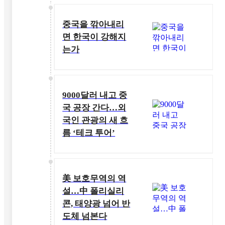
중국을 깎아내리
면 한국이 강해지
는가
9000달러 내고 중
국 공장 간다…외
국인 관광의 새 흐
름 ‘테크 투어’
美 보호무역의 역
설…中 폴리실리
콘, 태양광 넘어 반
도체 넘본다