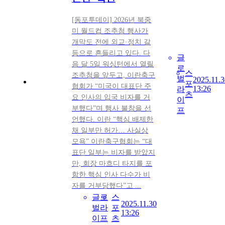
[동포투데이] 2026년 북중
미 월드컵 조추첨 행사가
개막도 전에 외교·정치 갈
등으로 흔들리고 있다. 다
글
음 달 5일 워싱턴에서 열릴
로
스
조추첨을 앞두고, 이란축구
벌
2025.11.3
포
협회가 “미국이 대표단 주
13:26
라
츠
요 인사의 입국 비자를 거
이
부했다”며 행사 불참을 선
프
언했다. 이란 “핵심 배제한
채 일부만 허가… 사실상
모욕” 이란축구협회는 “대
표단 일부는 비자를 받았지
만, 회장 마흐디 타지를 포
함한 핵심 인사 다수가 비
자를 거부당했다”고 ...
글로
스
2025.11.30
벌라
포
13:26
이프
츠