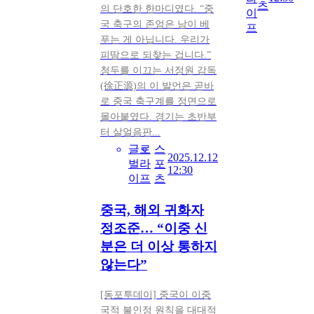
츠
의 단호한 한마디였다. “중
이
국 축구의 존엄은 남이 베
프
푸는 게 아닙니다. 우리가
피땀으로 되찾는 겁니다.”
청두를 이끄는 서정원 감독
(徐正源)의 이 발언은 곧바
로 중국 축구계를 정면으로
몰아붙였다. 경기는 초반부
터 살얼음판...
글로
스
2025.12.12
벌라
포
12:30
이프
츠
중국, 해외 귀화자
정조준… “이중 신
분은 더 이상 통하지
않는다”
[동포투데이] 중국이 이중
국적 불인정 원칙을 대대적