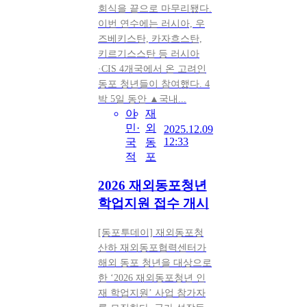
회식을 끝으로 마무리됐다.
이번 연수에는 러시아, 우
즈베키스탄, 카자흐스탄,
키르기스스탄 등 러시아
·CIS 4개국에서 온 고려인
동포 청년들이 참여했다. 4
박 5일 동안 ▲국내...
이
재
민·
외
2025.12.09
12:33
국
동
적
포
2026 재외동포청년
학업지원 접수 개시
[동포투데이] 재외동포청
산하 재외동포협력센터가
해외 동포 청년을 대상으로
한 ‘2026 재외동포청년 인
재 학업지원’ 사업 참가자