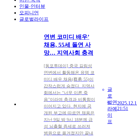
인물·인터뷰
오피니언
글로벌라이프
연변 코미디 배우’
채용, 55세 돌연 사
망… 지역사회 충격
[동포투데이] 중국 길림성
연변에서 활동해온 유명 코
미디 배우 채용(蔡勇·55)이
갑작스럽게 숨졌다. 지역사
글
회에서는 “너무 이른 죽
로
음”이라며 충격과 비통함이
벌
연
2025.12.1
이어지고 있다. 현지에 공
21:51
라
예
개된 부고에 따르면 채용은
이
지난 9일 밤 9시 18분께 급
프
성 뇌출혈 증세로 쓰러져
병원으로 옮겨졌지만 끝내