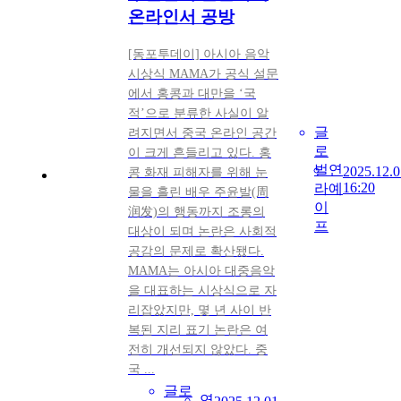
온라인서 공방
[동포투데이] 아시아 음악
시상식 MAMA가 공식 설문
에서 홍콩과 대만을 ‘국
적’으로 분류한 사실이 알
글
려지면서 중국 온라인 공간
로
이 크게 흔들리고 있다. 홍
벌
연
2025.12.0
콩 화재 피해자를 위해 눈
16:20
라
예
물을 흘린 배우 주윤발(周
이
润发)의 행동까지 조롱의
프
대상이 되며 논란은 사회적
공감의 문제로 확산됐다.
MAMA는 아시아 대중음악
을 대표하는 시상식으로 자
리잡았지만, 몇 년 사이 반
복된 지리 표기 논란은 여
전히 개선되지 않았다. 중
국 ...
글로
연