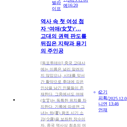
2025.12.01
벌라
16:20
예
이프
역사 속 첫 여성 첩
자 ‘여애(女艾)’…
고대의 권력 판도를
뒤집은 지략과 용기
의 주인공
[동포투데이] 중국 고대사
에는 이름은 널리 알려지
지 않았으나, 시대를 앞서
간 활약으로 후대에 깊은
인상을 남긴 인물들이 존
오
기
재한다. 그중에서도 여애
피
획/
2025.12.0
(女艾)는 독특한 위치를 차
13:46
니
연
지한다. 기록에 따르면 그
언
재
녀는 하(夏) 왕조 시기 소
강(少康)을 보좌한 장수이
자, 중국 역사상 최초의 여