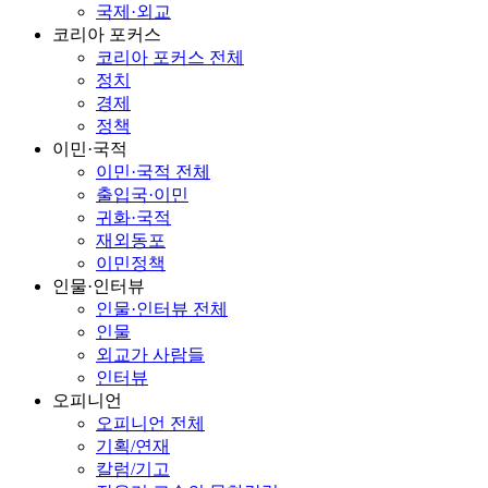
국제·외교
코리아 포커스
코리아 포커스 전체
정치
경제
정책
이민·국적
이민·국적 전체
출입국·이민
귀화·국적
재외동포
이민정책
인물·인터뷰
인물·인터뷰 전체
인물
외교가 사람들
인터뷰
오피니언
오피니언 전체
기획/연재
칼럼/기고