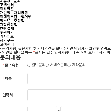
제휴광고문의
고객센터
이용약관
개인정보처리방침
이메일무단수집거부
청소년보호정책
저작권정책
간편결제
후원하기
기사제보
정기구독
고객센터
· 문의사항, 불편사항 및 기타의견을 보내주시면 담당자가 확인후 연락
· 의견을 보내실 때는
*
표시는 필수 입력사항이니 꼭 적어 보내주시기 바
문의내용
일반문의
서비스문의
기타문의
문의유형
*
이름
*
연락처