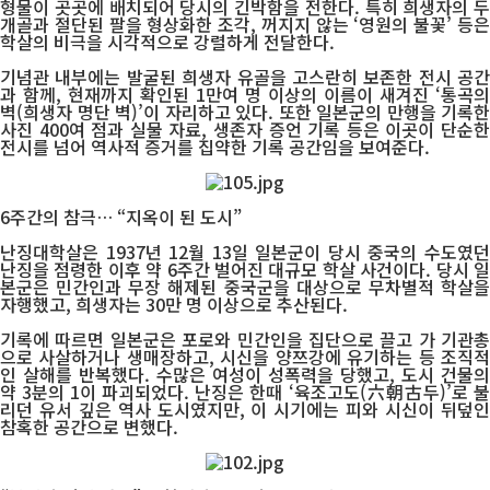
형물이 곳곳에 배치되어 당시의 긴박함을 전한다. 특히 희생자의 두
개골과 절단된 팔을 형상화한 조각, 꺼지지 않는 ‘영원의 불꽃’ 등은
학살의 비극을 시각적으로 강렬하게 전달한다.
기념관 내부에는 발굴된 희생자 유골을 고스란히 보존한 전시 공간
과 함께, 현재까지 확인된 1만여 명 이상의 이름이 새겨진 ‘통곡의
벽(희생자 명단 벽)’이 자리하고 있다. 또한 일본군의 만행을 기록한
사진 400여 점과 실물 자료, 생존자 증언 기록 등은 이곳이 단순한
전시를 넘어 역사적 증거를 집약한 기록 공간임을 보여준다.
6주간의 참극… “지옥이 된 도시”
난징대학살은 1937년 12월 13일 일본군이 당시 중국의 수도였던
난징을 점령한 이후 약 6주간 벌어진 대규모 학살 사건이다. 당시 일
본군은 민간인과 무장 해제된 중국군을 대상으로 무차별적 학살을
자행했고, 희생자는 30만 명 이상으로 추산된다.
기록에 따르면 일본군은 포로와 민간인을 집단으로 끌고 가 기관총
으로 사살하거나 생매장하고, 시신을 양쯔강에 유기하는 등 조직적
인 살해를 반복했다. 수많은 여성이 성폭력을 당했고, 도시 건물의
약 3분의 1이 파괴되었다. 난징은 한때 ‘육조고도(六朝古두)’로 불
리던 유서 깊은 역사 도시였지만, 이 시기에는 피와 시신이 뒤덮인
참혹한 공간으로 변했다.