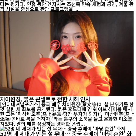
다는 평가다. 연휴 동안 옌지시는 조선족 민속 체험과 공연, 겨울 관
광 시설을 중심으로 관광 프로그램을 ...
차이원징, 붉은 콘셉트로 전한 새해 인사
[인터내셔널포커스] 중국 배우 차이원징(蔡文静)이 설 분위기를 한
껏 살린 새 화보를 공개했다. 붉은 후드티에 긴 웨이브 헤어를 매치
한 그는 ‘마상바오푸(马上暴富·당장 부자가 되자)’, ‘마상톈푸(马上
添福·곧바로 복을 더하자)’라는 문구의 소품을 들고 온화한 미소를
지었다. 말의 해를 상징하는 경쾌한 콘셉...
52명 네 세대가 만든 설 무대… 중국 후베이 ‘마당 춘완’ 화