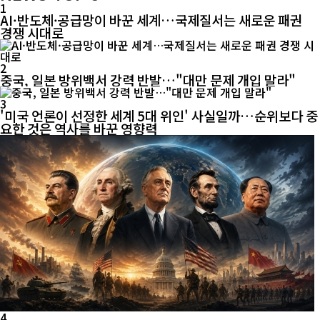
1
AI·반도체·공급망이 바꾼 세계…국제질서는 새로운 패권
경쟁 시대로
2
중국, 일본 방위백서 강력 반발…"대만 문제 개입 말라"
3
'미국 언론이 선정한 세계 5대 위인' 사실일까…순위보다 중
요한 것은 역사를 바꾼 영향력
4