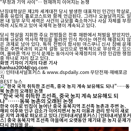
“부정과 기억 사이”… 현재까지 이어지는 논쟁
난징대학살은 제2차 세계대전 당시 발생한 대표적인 민간인 학살로,
종종 유럽의 홀로코스트와 함께 언급된다. 그러나 오늘날까지도 일
본 내 일부 우익 세력은 사건의 규모를 축소하거나 사실 자체를 부정
하려 시도하고 있어 국제적 논쟁이 계속되고 있다.
당시 학살을 지휘한 주요 전범들은 전후 재판에서 처벌을 받았지만,
피해 규모와 역사적 책임을 둘러싼 인식 차이는 여전히 해결되지 않
은 과제로 남아 있다. 특히 전범이 합사된 야스쿠니 신사 참배 문제
등은 주변국과의 외교적 갈등 요인으로 반복적으로 부상하고 있으
며, 올바른 역사 인식 문제는 동아시아 국제정치의 가장 민감한 쟁점
중 하나로 자리 잡고 있다.
화영 기자
이 기자의 다른 기사
hanhua2004@qq.com
ⓒ 인터내셔널포커스 & www.dspdaily.com 무단전재-재배포금
지
BEST
뉴스
"한국 국적 취득한 조선족, 중국 농지 계속 보유해도 되
나"……동북 농촌의 오래된 논쟁
한국 이주로 빈집이 늘어난 중국 동북지역 조선족 농촌과 주변 논.
해외 이주와 인구 감소가 이어지면서 농지 이용과 관리 방식이 새로
운 지역 과제로 떠오르고 있다.(인터내셔널포커스) [인터내셔널포커
스] 중국 동북지역 조선족 마을에서 오랫동안 제기돼 온 농지 문제가
다시 관심을 끌...