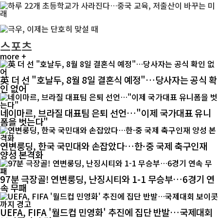
스포츠
more +
英 더 선 "호날두, 8월 8일 결혼식 예정"…당사자는 공식 확
인 없어
네이마르, 브라질 대표팀 은퇴 선언…"이제 국가대표 유니
폼을 벗는다"
연변룽딩, 한국 국민대와 손잡았다…한·중 국제 축구인재
양성 본격화
97분 극장골! 연변룽딩, 난징시티와 1-1 무승부…6경기 연
속 무패
UEFA, FIFA '월드컵 민영화' 추진에 집단 반발…국제대회