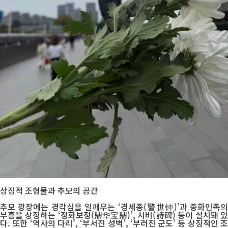
상징적 조형물과 추모의 공간
추모 광장에는 경각심을 일깨우는 ‘경세종(警世钟)’과 중화민족의
부흥을 상징하는 ‘정화보정(鼎华宝鼎)’, 시비(詩碑) 등이 설치돼 있
다. 또한 ‘역사의 다리’, ‘부서진 성벽’, ‘부러진 군도’ 등 상징적인 조