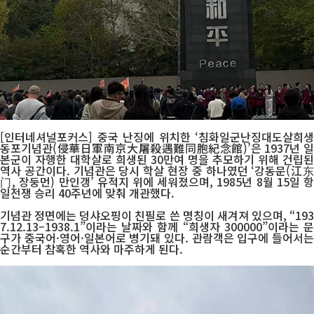
[인터네셔널포커스] 중국 난징에 위치한 ‘침화일군난징대도살희생
동포기념관(侵華日軍南京大屠殺遇難同胞紀念館)’은 1937년 일
본군이 자행한 대학살로 희생된 30만여 명을 추모하기 위해 건립된
역사 공간이다. 기념관은 당시 학살 현장 중 하나였던 ‘강동문(江东
门, 장둥먼) 만인갱’ 유적지 위에 세워졌으며, 1985년 8월 15일 항
일전쟁 승리 40주년에 맞춰 개관했다.
기념관 정면에는 덩샤오핑이 친필로 쓴 명칭이 새겨져 있으며, “193
7.12.13–1938.1”이라는 날짜와 함께 “희생자 300000”이라는 문
구가 중국어·영어·일본어로 병기돼 있다. 관람객은 입구에 들어서는
순간부터 참혹한 역사와 마주하게 된다.