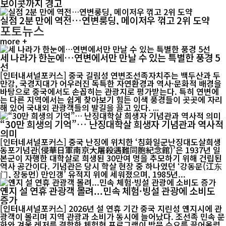
보이콧까지 경고
실점 2분 만에 역전…연변룽딩, 메이저우 꺾고 2위 도약
포토뉴스
more +
세 나라가 한눈에…연변에서만 만날 수 있는 특별한 풍경 5
선
[인터내셔널포커스] 중국 길림성 연변조선족자치주는 백두산과 두
만강, 국경지대가 어우러진 독특한 자연환경과 역사·문화적 배경을
바탕으로 중국에서도 손꼽히는 관광지로 평가받는다. 특히 연변에
는 다른 지역에서는 쉽게 찾아보기 힘든 이색 풍경들이 곳곳에 자리
해 있어 국내외 관광객들의 발길을 끌고 있다. ...
“30만 희생의 기억”… 난징대학살 희생자 기념관과 역사적
의미
[인터네셔널포커스] 중국 난징에 위치한 ‘침화일군난징대도살희생
동포기념관(侵華日軍南京大屠殺遇難同胞紀念館)’은 1937년 일
본군이 자행한 대학살로 희생된 30만여 명을 추모하기 위해 건립된
역사 공간이다. 기념관은 당시 학살 현장 중 하나였던 ‘강동문(江东
门, 장둥먼) 만인갱’ 유적지 위에 세워졌으며, 1985년...
옌지 설 연휴 관광객 몰려...민속 체험·빙설 관광에 소비도
증가
[인터내셔널포커스] 2026년 설 연휴 기간 중국 지린성 옌지시에 관
광객이 몰리며 지역 관광과 소비가 동시에 늘어났다. 조선족 민속 문
화와 겨울 레저를 결합한 체험형 프로그램이 방문 수요를 끌어올렸