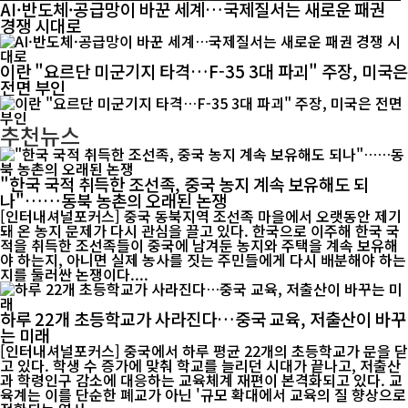
AI·반도체·공급망이 바꾼 세계…국제질서는 새로운 패권
경쟁 시대로
이란 "요르단 미군기지 타격…F-35 3대 파괴" 주장, 미국은
전면 부인
추천뉴스
"한국 국적 취득한 조선족, 중국 농지 계속 보유해도 되
나"……동북 농촌의 오래된 논쟁
[인터내셔널포커스] 중국 동북지역 조선족 마을에서 오랫동안 제기
돼 온 농지 문제가 다시 관심을 끌고 있다. 한국으로 이주해 한국 국
적을 취득한 조선족들이 중국에 남겨둔 농지와 주택을 계속 보유해
야 하는지, 아니면 실제 농사를 짓는 주민들에게 다시 배분해야 하는
지를 둘러싼 논쟁이다....
하루 22개 초등학교가 사라진다…중국 교육, 저출산이 바꾸
는 미래
[인터내셔널포커스] 중국에서 하루 평균 22개의 초등학교가 문을 닫
고 있다. 학생 수 증가에 맞춰 학교를 늘리던 시대가 끝나고, 저출산
과 학령인구 감소에 대응하는 교육체계 재편이 본격화되고 있다. 교
육계는 이를 단순한 폐교가 아닌 '규모 확대에서 교육의 질 향상으로