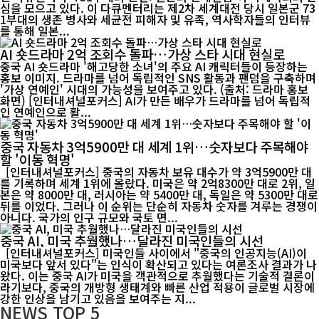
심을 모으고 있다. 이 다큐멘터리는 제2차 세계대전 당시 일본군 73
1부대의 생존 병사와 세균전 피해자 및 유족, 역사학자들의 인터뷰
를 통해 일본...
AI 숏드라마 2억 조회수 돌파…가상 스타 시대 현실로
중국 AI 숏드라마 '해고당한 소녀'의 주요 AI 캐릭터들이 등장하는
홍보 이미지. 드라마를 넘어 독립적인 SNS 활동과 팬덤을 구축하며
'가상 연예인' 시대의 가능성을 보여주고 있다. (출처: 드라마 홍보
화면) [인터내셔널포커스] AI가 만든 배우가 드라마를 넘어 독립적
인 연예인으로 활...
중국 자동차 3억5900만 대 세계 1위…숫자보다 주목해야
할 '이동 혁명'
[인터내셔널포커스] 중국의 자동차 보유 대수가 약 3억5900만 대
를 기록하며 세계 1위에 올랐다. 미국은 약 2억8300만 대로 2위, 일
본은 약 8000만 대, 러시아는 약 5400만 대, 독일은 약 5300만 대로
뒤를 이었다. 그러나 이 순위는 단순히 자동차 숫자를 겨루는 경쟁이
아니다. 국가의 인구 규모와 국토 면...
중국 AI, 미국 추월했나…달라진 미국인들의 시선
[인터내셔널포커스] 미국인들 사이에서 "중국의 인공지능(AI)이
미국보다 앞서 있다"는 인식이 확산되고 있다는 여론조사 결과가 나
왔다. 이는 중국 AI가 미국을 객관적으로 추월했다는 기술적 결론이
라기보다, 중국의 개방형 생태계와 빠른 산업 적용이 글로벌 시장에
강한 인상을 남기고 있음을 보여주는 지...
NEWS
TOP 5