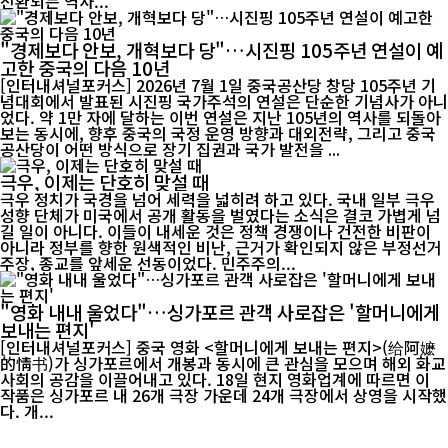
전환되는 역사...
"경제보다 안보, 개혁보다 당"…시진핑 105주년 연설이 예
고한 중국의 다음 10년
[인터내셔널포커스] 2026년 7월 1일 중국공산당 창당 105주년 기
념대회에서 발표된 시진핑 국가주석의 연설은 단순한 기념사가 아니
었다. 약 1만 자에 달하는 이번 연설은 지난 105년의 역사를 되돌아
보는 동시에, 향후 중국의 국정 운영 방향과 대외전략, 그리고 중국
공산당이 어떤 방식으로 장기 집권과 국가 발전을 ...
극우, 이제는 단호히 맞설 때
극우 정치가 국경을 넘어 세력을 넓히려 하고 있다. 국내 일부 극우
성향 단체가 미국에서 공개 활동을 벌였다는 소식은 결코 가볍게 넘
길 일이 아니다. 이들이 내세운 것은 정책 경쟁이나 건전한 비판이
아니라 정부를 향한 원색적인 비난, 근거가 확인되지 않은 부정선거
주장, 종교를 앞세운 선동이었다. 민주주의...
"영화 내내 울었다"…싱가포르 관객 사로잡은 '할머니에게
보내는 편지'
[인터내셔널포커스] 중국 영화 <할머니에게 보내는 편지>(给阿嬷
的情书)가 싱가포르에서 개봉과 동시에 큰 관심을 모으며 해외 화교
사회의 공감을 이끌어내고 있다. 18일 현지 영화업계에 따르면 이
작품은 싱가포르 내 26개 극장 가운데 24개 극장에서 상영을 시작했
다. 개...