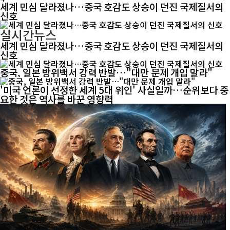
세계 민심 달라졌나…중국 호감도 상승이 던진 국제질서의
신호
실시간뉴스
세계 민심 달라졌나…중국 호감도 상승이 던진 국제질서의
신호
중국, 일본 방위백서 강력 반발…"대만 문제 개입 말라"
'미국 언론이 선정한 세계 5대 위인' 사실일까…순위보다 중
요한 것은 역사를 바꾼 영향력