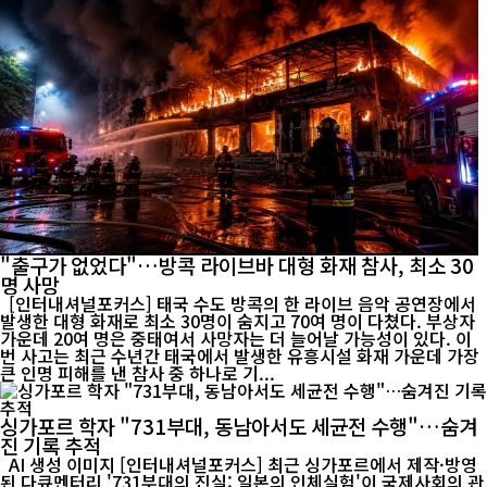
"출구가 없었다"…방콕 라이브바 대형 화재 참사, 최소 30
명 사망
[인터내셔널포커스] 태국 수도 방콕의 한 라이브 음악 공연장에서
발생한 대형 화재로 최소 30명이 숨지고 70여 명이 다쳤다. 부상자
가운데 20여 명은 중태여서 사망자는 더 늘어날 가능성이 있다. 이
번 사고는 최근 수년간 태국에서 발생한 유흥시설 화재 가운데 가장
큰 인명 피해를 낸 참사 중 하나로 기...
싱가포르 학자 "731부대, 동남아서도 세균전 수행"…숨겨
진 기록 추적
AI 생성 이미지 [인터내셔널포커스] 최근 싱가포르에서 제작·방영
된 다큐멘터리 '731부대의 진실: 일본의 인체실험'이 국제사회의 관