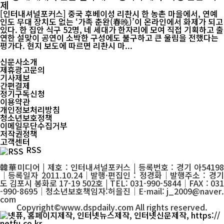
제
[인터내셔널포커스] 중국 후베이성 리촨시 한 농촌 마을에서, 연예
인도 무대 장치도 없는 ‘가족 춘완(春晚)’이 온라인에서 화제가 되고
있다. 한 집안 식구 52명, 네 세대가 한자리에 모여 직접 기획하고 출
연한 설맞이 공연이 소박한 구성에도 불구하고 큰 울림을 전했다는
평가다. 현지 보도에 따르면 리촨시 마...
신문사소개
제휴광고문의
기사제보
간편결제
정기구독신청
이용약관
개인정보처리방침
청소년보호정책
이메일무단수집거부
저작권정책
고객센터
RSS
韓華미디어 | 제호 : 인터내셔널포커스 | 등록번호 : 경기 아54198
│등록일자 2011.10.24│발행·편집인 : 정경화│발행주소 : 경기
도 김포시 봉화로 17-19 502호 | TEL: 031-990-5844│FAX : 031
-990-8695│청소년보호책임자:허을진│E-mail: j_2009@naver.
com
Copyright©www.dspdaily.com All rights reserved.