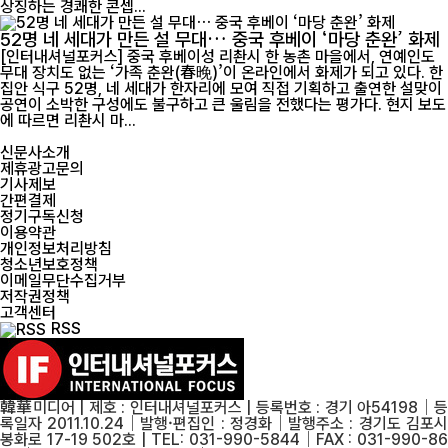
상징하는 경쾌한 콘셉...
52명 네 세대가 만든 설 무대… 중국 후베이 ‘마당 춘완’ 화제
[인터내셔널포커스] 중국 후베이성 리촨시 한 농촌 마을에서, 연예인도
무대 장치도 없는 ‘가족 춘완(春晚)’이 온라인에서 화제가 되고 있다. 한
집안 식구 52명, 네 세대가 한자리에 모여 직접 기획하고 출연한 설맞이
공연이 소박한 구성에도 불구하고 큰 울림을 전했다는 평가다. 현지 보도
에 따르면 리촨시 마...
신문사소개
제휴광고문의
기사제보
간편결제
정기구독신청
이용약관
개인정보처리방침
청소년보호정책
이메일무단수집거부
저작권정책
고객센터
RSS
韓華미디어 | 제호 : 인터내셔널포커스 | 등록번호 : 경기 아54198│등
록일자 2011.10.24│발행·편집인 : 정경화│발행주소 : 경기도 김포시
봉화로 17-19 502호 | TEL: 031-990-5844│FAX : 031-990-86