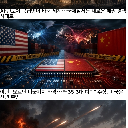
AI·반도체·공급망이 바꾼 세계…국제질서는 새로운 패권 경쟁
시대로
이란 "요르단 미군기지 타격…F-35 3대 파괴" 주장, 미국은
전면 부인