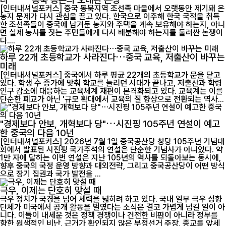
[인터내셔널포커스] 중국 동북지역 조선족 마을에서 오랫동안 제기돼 온
농지 문제가 다시 관심을 끌고 있다. 한국으로 이주해 한국 국적을 취득
한 조선족들이 중국에 남겨둔 농지와 주택을 계속 보유해야 하는지, 아니
면 실제 농사를 짓는 주민들에게 다시 배분해야 하는지를 둘러싼 논쟁이
다....
하루 22개 초등학교가 사라진다…중국 교육, 저출산이 바꾸는
미래
[인터내셔널포커스] 중국에서 하루 평균 22개의 초등학교가 문을 닫고
있다. 학생 수 증가에 맞춰 학교를 늘리던 시대가 끝나고, 저출산과 학령
인구 감소에 대응하는 교육체계 재편이 본격화되고 있다. 교육계는 이를
단순한 폐교가 아닌 '규모 확대에서 교육의 질 향상으로 전환되는 역사...
"경제보다 안보, 개혁보다 당"…시진핑 105주년 연설이 예고
한 중국의 다음 10년
[인터내셔널포커스] 2026년 7월 1일 중국공산당 창당 105주년 기념대
회에서 발표된 시진핑 국가주석의 연설은 단순한 기념사가 아니었다. 약
1만 자에 달하는 이번 연설은 지난 105년의 역사를 되돌아보는 동시에,
향후 중국의 국정 운영 방향과 대외전략, 그리고 중국공산당이 어떤 방식
으로 장기 집권과 국가 발전을 ...
극우, 이제는 단호히 맞설 때
극우 정치가 국경을 넘어 세력을 넓히려 하고 있다. 국내 일부 극우 성향
단체가 미국에서 공개 활동을 벌였다는 소식은 결코 가볍게 넘길 일이 아
니다. 이들이 내세운 것은 정책 경쟁이나 건전한 비판이 아니라 정부를
향한 원색적인 비난, 근거가 확인되지 않은 부정선거 주장, 종교를 앞세