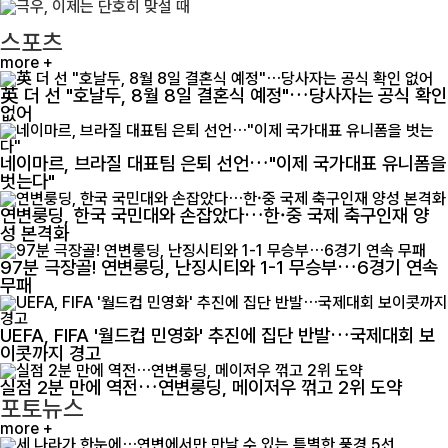
스포츠
more +
英 더 선 "호날두, 8월 8일 결혼식 예정"…당사자는 공식 확인
없어
네이마르, 브라질 대표팀 은퇴 선언…"이제 국가대표 유니폼을
벗는다"
연변룽딩, 한국 국민대와 손잡았다…한·중 국제 축구인재 양
성 본격화
97분 극장골! 연변룽딩, 난징시티와 1-1 무승부…6경기 연속
무패
UEFA, FIFA '월드컵 민영화' 추진에 집단 반발…국제대회 보
이콧까지 경고
실점 2분 만에 역전…연변룽딩, 메이저우 꺾고 2위 도약
포토뉴스
more +