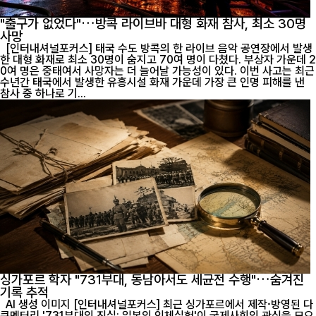
"출구가 없었다"…방콕 라이브바 대형 화재 참사, 최소 30명
사망
[인터내셔널포커스] 태국 수도 방콕의 한 라이브 음악 공연장에서 발생
한 대형 화재로 최소 30명이 숨지고 70여 명이 다쳤다. 부상자 가운데 2
0여 명은 중태여서 사망자는 더 늘어날 가능성이 있다. 이번 사고는 최근
수년간 태국에서 발생한 유흥시설 화재 가운데 가장 큰 인명 피해를 낸
참사 중 하나로 기...
싱가포르 학자 "731부대, 동남아서도 세균전 수행"…숨겨진
기록 추적
AI 생성 이미지 [인터내셔널포커스] 최근 싱가포르에서 제작·방영된 다
큐멘터리 '731부대의 진실: 일본의 인체실험'이 국제사회의 관심을 모으