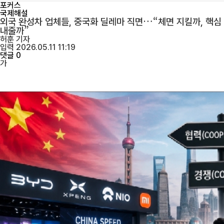
포커스
국제해설
외국 완성차 업체들, 중국화 딜레마 직면…“체면 지킬까, 핵심
내줄까”
허훈
기자
입력 2026.05.11 11:19
댓글 0
가