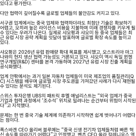
있다고 평가한다.
다만 협력이 깊어질수록 글로벌 업체들의 불안감도 커지고 있다.
서구권 업계에서는 중국 업체와 협력하더라도 최첨단 기술은 확보하기
어렵고, 오히려 높은 라이선스 비용을 지불하며 미래 경쟁자를 키우게 될
수 있다는 우려가 나온다. 실제로 샤오펑과 샤오미 등 중국 업체들은 최
근 유럽 시장 공략 계획을 잇달아 발표하며 글로벌 확장 속도를 높이고
있다.
샤오펑은 2026년 유럽 판매량 확대 목표를 제시했고, 오스트리아 마그
나와의 현지 생산 협력 가능성도 거론되고 있다. 샤오미 역시 독일 뮌헨
연구개발(R&D) 센터를 본격 가동하며 2027년 유럽 시장 진출 계획을
공식화했다.
업계 안팎에서는 과거 일본 자동차 업체들이 미국 제조업의 품질관리(Q
C) 시스템을 배우며 글로벌 시장 주도권을 가져갔던 사례가 다시 재현될
수 있다는 분석도 제기된다.
스위스 투자은행 UBS의 패트릭 후멜 애널리스트는 “외국 업체가 중국
기업과 협력 과정에서 ‘조수석’ 위치로 밀려나는 순간부터 위험이 시작된
다”고 지적했다.
문제는 한 번 중국 기술 체계에 의존하기 시작하면 쉽게 벗어나기 어렵다
는 점이다.
폭스바겐 CEO 올리버 블루메는 “중국 신생 전기차 업체들처럼 빠른 혁
신 속도를 따라가기 어렵다”고 인정했고, 벤츠 CEO 올라 칼레니우스 역