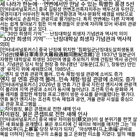
세 나라가 한눈에…연변에서만 만날 수 있는 특별한 풍경 5선
[인터내셔널포커스] 중국 길림성 연변조선족자치주는 백두산과 두만강,
국경지대가 어우러진 독특한 자연환경과 역사·문화적 배경을 바탕으로
중국에서도 손꼽히는 관광지로 평가받는다. 특히 연변에는 다른 지역에
서는 쉽게 찾아보기 힘든 이색 풍경들이 곳곳에 자리해 있어 국내외 관광
객들의 발길을 끌고 있다. ...
“30만 희생의 기억”… 난징대학살 희생자 기념관과 역사적
의미
[인터네셔널포커스] 중국 난징에 위치한 ‘침화일군난징대도살희생동포
기념관(侵華日軍南京大屠殺遇難同胞紀念館)’은 1937년 일본군이
자행한 대학살로 희생된 30만여 명을 추모하기 위해 건립된 역사 공간이
다. 기념관은 당시 학살 현장 중 하나였던 ‘강동문(江东门, 장둥먼) 만인
갱’ 유적지 위에 세워졌으며, 1985년...
옌지 설 연휴 관광객 몰려...민속 체험·빙설 관광에 소비도 증가
[인터내셔널포커스] 2026년 설 연휴 기간 중국 지린성 옌지시에 관광객
이 몰리며 지역 관광과 소비가 동시에 늘어났다. 조선족 민속 문화와 겨
울 레저를 결합한 체험형 프로그램이 방문 수요를 끌어올렸다는 평가다.
연휴 동안 옌지시는 조선족 민속 체험과 공연, 겨울 관광 시설을 중심으
로 관광 프로그램을 ...
차이원징, 붉은 콘셉트로 전한 새해 인사
[인터내셔널포커스] 중국 배우 차이원징(蔡文静)이 설 분위기를 한껏 살
린 새 화보를 공개했다. 붉은 후드티에 긴 웨이브 헤어를 매치한 그는 ‘마
상바오푸(马上暴富·당장 부자가 되자)’, ‘마상톈푸(马上添福·곧바로
복을 더하자)’라는 문구의 소품을 들고 온화한 미소를 지었다. 말의 해를