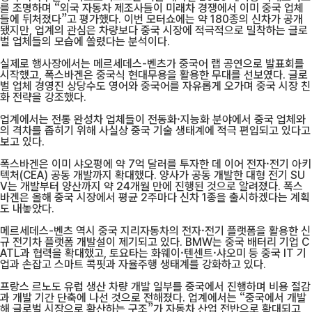
를 조명하며 “외국 자동차 제조사들이 미래차 경쟁에서 이미 중국 업체
들에 뒤처졌다”고 평가했다. 이번 모터쇼에는 약 180종의 신차가 공개
됐지만, 업계의 관심은 차량보다 중국 시장에 적극적으로 밀착하는 글로
벌 업체들의 모습에 쏠렸다는 분석이다.
실제로 행사장에서는 메르세데스-벤츠가 중국어 랩 공연으로 발표회를
시작했고, 폭스바겐은 중국식 현대무용을 활용한 무대를 선보였다. 글로
벌 업체 경영진 상당수도 영어와 중국어를 자유롭게 오가며 중국 시장 친
화 전략을 강조했다.
업계에서는 전통 완성차 업체들이 전동화·지능화 분야에서 중국 업체와
의 격차를 좁히기 위해 사실상 중국 기술 생태계에 적극 편입되고 있다고
보고 있다.
폭스바겐은 이미 샤오펑에 약 7억 달러를 투자한 데 이어 전자·전기 아키
텍처(CEA) 공동 개발까지 확대했다. 양사가 공동 개발한 대형 전기 SU
V는 개발부터 양산까지 약 24개월 만에 진행된 것으로 알려졌다. 폭스
바겐은 올해 중국 시장에서 평균 2주마다 신차 1종을 출시하겠다는 계획
도 내놓았다.
메르세데스-벤츠 역시 중국 지리자동차의 전자·전기 플랫폼을 활용한 신
규 전기차 플랫폼 개발설이 제기되고 있다. BMW는 중국 배터리 기업 C
ATL과 협력을 확대했고, 토요타는 화웨이·텐센트·샤오미 등 중국 IT 기
업과 손잡고 스마트 콕핏과 자율주행 생태계를 강화하고 있다.
프랑스 르노도 유럽 생산 차량 개발 일부를 중국에서 진행하며 비용 절감
과 개발 기간 단축에 나선 것으로 전해졌다. 업계에서는 “중국에서 개발
해 글로벌 시장으로 확산하는 구조”가 자동차 산업 전반으로 확대되고