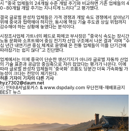
시 “중국 업체들의 24개월 수준 개발 주기와 비교하면 기존 업체들의 4
0~80개월 개발 주기는 지나치게 느리다”고 평가했다.
결국 글로벌 완성차 업체들은 가격 경쟁과 개발 속도 경쟁에서 살아남기
위해 중국과 협력해야 하지만, 동시에 핵심 기술 주도권 상실 위험까지
감수해야 하는 상황에 놓였다는 분석이다.
시장조사업체 가트너의 페드로 파체코 부사장은 “중국식 속도는 장시간
노동 문화와 소프트웨어 중심 전기차 산업 구조에서 나온 결과”라며 “수
십 년간 내연기관 중심 체계로 운영돼 온 전통 업체들이 이를 단기간에
따라잡기는 쉽지 않다”고 진단했다.
업계에서는 이제 중국이 단순한 생산기지가 아니라 글로벌 자동차 산업
의 기술 표준과 공급망 중심축으로 자리 잡았다는 평가가 나온다. 이에
따라 글로벌 완성차 업체들의 ‘중국화’ 흐름도 당분간 더욱 가속화될 가
능성이 크다는 전망이 제기된다.
허훈 기자
이 기자의 다른 기사
hyz7302@daum.net
ⓒ 인터내셔널포커스 & www.dspdaily.com 무단전재-재배포금지
BEST
뉴스