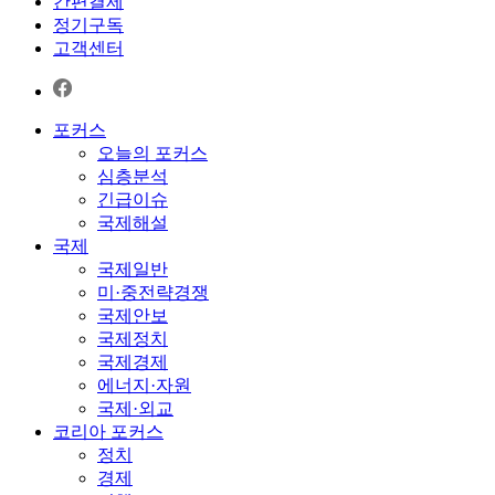
간편결제
정기구독
고객센터
포커스
오늘의 포커스
심층분석
긴급이슈
국제해설
국제
국제일반
미·중전략경쟁
국제안보
국제정치
국제경제
에너지·자원
국제·외교
코리아 포커스
정치
경제