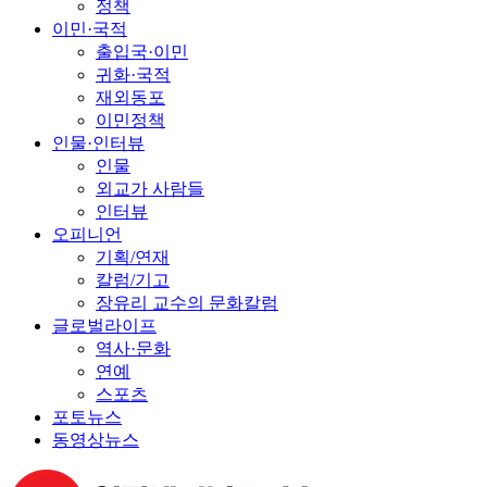
정책
이민·국적
출입국·이민
귀화·국적
재외동포
이민정책
인물·인터뷰
인물
외교가 사람들
인터뷰
오피니언
기획/연재
칼럼/기고
장유리 교수의 문화칼럼
글로벌라이프
역사·문화
연예
스포츠
포토뉴스
동영상뉴스