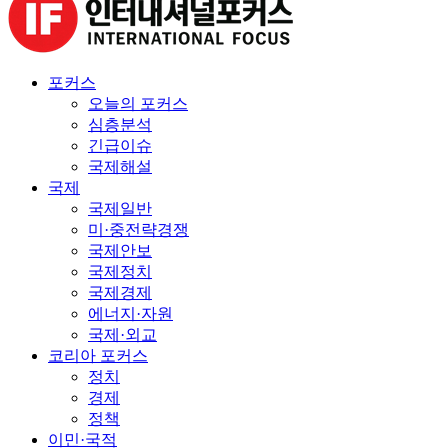
포커스
오늘의 포커스
심층분석
긴급이슈
국제해설
국제
국제일반
미·중전략경쟁
국제안보
국제정치
국제경제
에너지·자원
국제·외교
코리아 포커스
정치
경제
정책
이민·국적