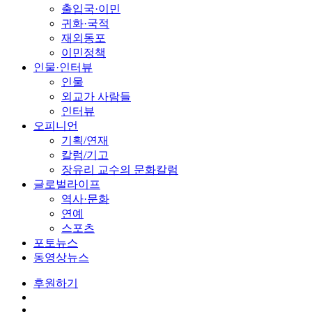
출입국·이민
귀화·국적
재외동포
이민정책
인물·인터뷰
인물
외교가 사람들
인터뷰
오피니언
기획/연재
칼럼/기고
장유리 교수의 문화칼럼
글로벌라이프
역사·문화
연예
스포츠
포토뉴스
동영상뉴스
후원하기