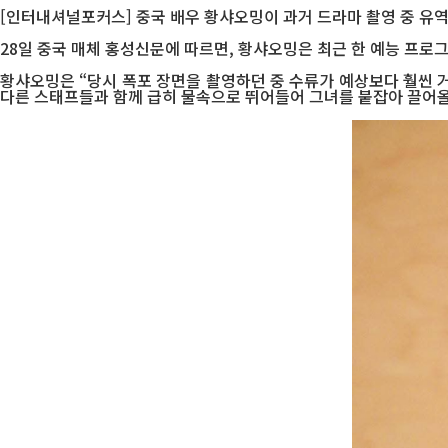
[인터내셔널포커스] 중국 배우 황샤오밍이 과거 드라마 촬영 중 유
28일 중국 매체 홍성신문에 따르면, 황샤오밍은 최근 한 예능 프로
황샤오밍은 “당시 폭포 장면을 촬영하던 중 수류가 예상보다 훨씬 거
다른 스태프들과 함께 급히 물속으로 뛰어들어 그녀를 붙잡아 끌어올