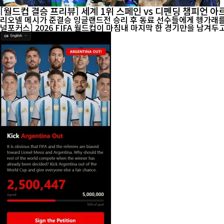
[월드컵 결승 프리뷰] 세계 1위 스페인 vs 디펜딩 챔피언 
리오넬 메시가 준결승 잉글랜드전 승리 후 동료 선수들에게 헹가래를 받으
널포커스] 2026 FIFA 월드컵이 마침내 마지막 한 경기만을 남겨두고 