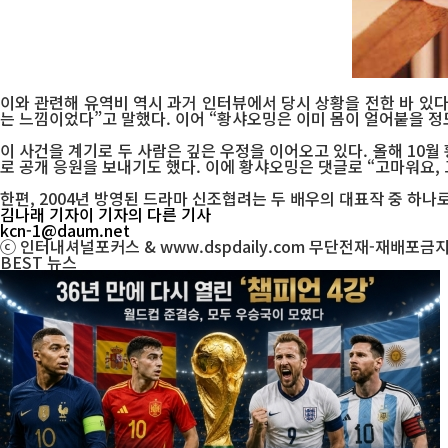
이와 관련해 유역비 역시 과거 인터뷰에서 당시 상황을 전한 바 있다.
는 느낌이었다”고 말했다. 이어 “황샤오밍은 이미 몸이 얼어붙을 
이 사건을 계기로 두 사람은 깊은 우정을 이어오고 있다. 올해 10월
로 공개 응원을 보내기도 했다. 이에 황샤오밍은 댓글로 “고마워요,
한편, 2004년 방영된 드라마 신조협려는 두 배우의 대표작 중 하나
김나래 기자
이 기자의 다른 기사
kcn-1@daum.net
ⓒ 인터내셔널포커스 & www.dspdaily.com 무단전재-재배포금
BEST
뉴스