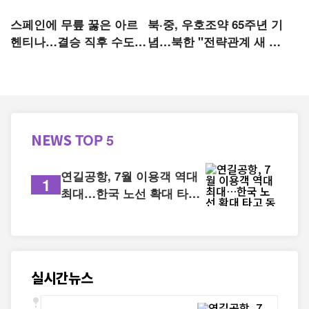
스페인에 무릎 꿇은 아르
북·중, 우호조약 65주년 기
헨티나…결승 직후 수도서
념…북한 "전략관계 새 단
폭력 사태
계로"
NEWS
TOP 5
연길공항, 7월 이용객 역대
1
최대…한국 노선 확대 타고
동북아 관문 도약
실시간뉴스