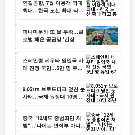
연길공항, 7월 이용객 역대
최대…한국 노선 확대 타고
동북아 관문 도약
파나마운하 또 물 부족…글
로벌 해운·공급망 '긴장'
스페인령 세우타 밀입국 사
태 진정 국면…5만 명 유입·
67명 사망, EU 국경관리 시
험대
8,051m 브로드피크 덮친 눈
사태…국제 원정대 10명 조
난
중국 "12세도 중범죄면 처
벌"…'나이는 면죄부 아니
다' 기준 구체화