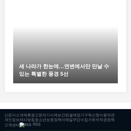
세 나라가 한눈에…연변에서만 만날 수
“
있는 특별한 풍경 5선
자
신문사소개
제휴광고문의
기사제보
간편결제
정기구독신청
이용약관
개인정보처리방침
청소년보호정책
이메일무단수집거부
저작권정책
RSS
고객센터