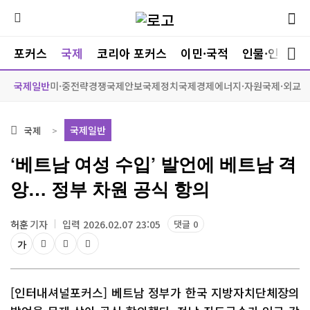
포커스
국제
코리아 포커스
이민·국적
인물·인터뷰
국제일반
미·중전략경쟁
국제안보
국제정치
국제경제
에너지·자원
국제·외교
국제일반
국제
‘베트남 여성 수입’ 발언에 베트남 격
앙… 정부 차원 공식 항의
허훈
기자
입력 2026.02.07 23:05
댓글 0
가
[인터내셔널포커스] 베트남 정부가 한국 지방자치단체장의