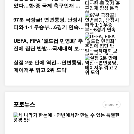
았다…한·중 국제 축구인재 양
성 본격화
97분 극장골! 연변룽딩, 난징시
티와 1-1 무승부…6경기 연속
무패
UEFA, FIFA '월드컵 민영화' 추
진에 집단 반발…국제대회 보이
콧까지 경고
실점 2분 만에 역전…연변룽딩,
메이저우 꺾고 2위 도약
포토뉴스
more +