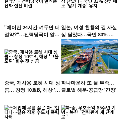
"에어컨 24시간 켜두면 더
일본, 여성 천황의 길 사실
절약?"…전력당국이 알려
상 닫았다…국민 83% 찬
준 진짜 절전 비결
성에도 '남계 계승' 유지
중국, 재사용 로켓 시대 성
파나마운하 또 물 부족…
큼… 창정 10호B, 해상 '그
글로벌 해운·공급망 '긴장'
물 포획' 회수 첫 성공