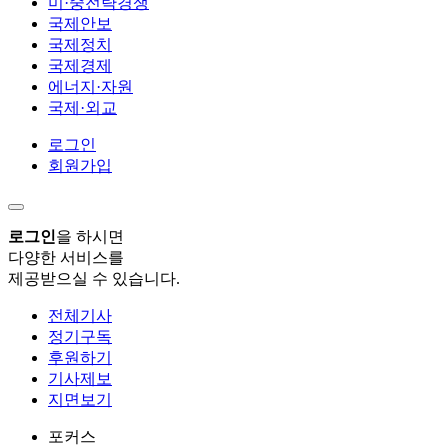
미·중전략경쟁
국제안보
국제정치
국제경제
에너지·자원
국제·외교
로그인
회원가입
로그인
을 하시면
다양한 서비스를
제공받으실 수 있습니다.
전체기사
정기구독
후원하기
기사제보
지면보기
포커스