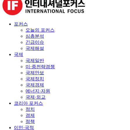
포커스
오늘의 포커스
심층분석
긴급이슈
국제해설
국제
국제일반
미·중전략경쟁
국제안보
국제정치
국제경제
에너지·자원
국제·외교
코리아 포커스
정치
경제
정책
이민·국적