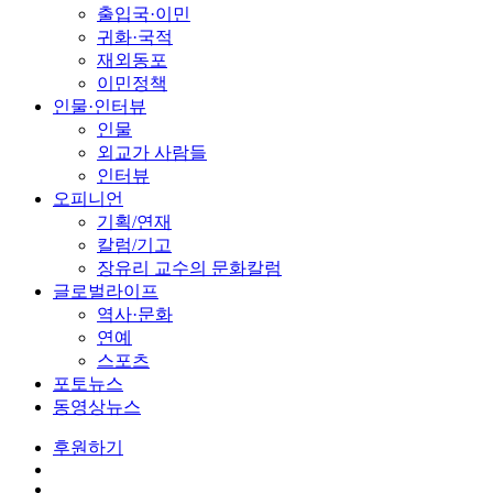
출입국·이민
귀화·국적
재외동포
이민정책
인물·인터뷰
인물
외교가 사람들
인터뷰
오피니언
기획/연재
칼럼/기고
장유리 교수의 문화칼럼
글로벌라이프
역사·문화
연예
스포츠
포토뉴스
동영상뉴스
후원하기