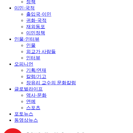
정책
이민·국적
출입국·이민
귀화·국적
재외동포
이민정책
인물·인터뷰
인물
외교가 사람들
인터뷰
오피니언
기획/연재
칼럼/기고
장유리 교수의 문화칼럼
글로벌라이프
역사·문화
연예
스포츠
포토뉴스
동영상뉴스