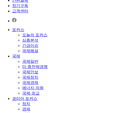
간편결제
정기구독
고객센터
포커스
오늘의 포커스
심층분석
긴급이슈
국제해설
국제
국제일반
미·중전략경쟁
국제안보
국제정치
국제경제
에너지·자원
국제·외교
코리아 포커스
정치
경제