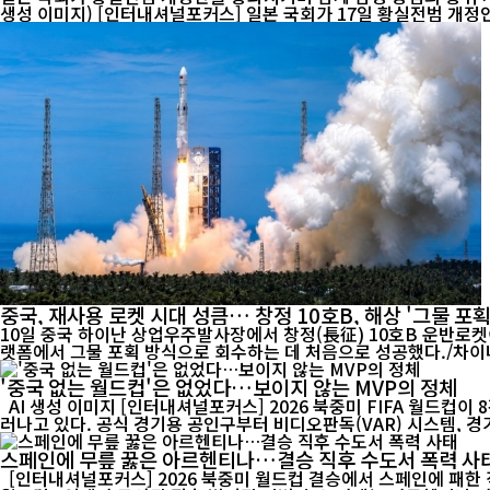
생성 이미지) [인터내셔널포커스] 일본 국회가 17일 황실전범 개
중국, 재사용 로켓 시대 성큼… 창정 10호B, 해상 '그물 포획
10일 중국 하이난 상업우주발사장에서 창정(長征) 10호B 운반로켓
'중국 없는 월드컵'은 없었다…보이지 않는 MVP의 정체
AI 생성 이미지 [인터내셔널포커스] 2026 북중미 FIFA 월드컵이 8강 열기로 달아오르는 가운데 경기장에는 중국 축구대표팀이 없지만, 대회를 움직이는 곳곳에서는 '중국 제조'의 존재감이 뚜렷하게 드
러나고 있다. 공식 경기용 공인구부터 비디오판독(VAR) 시스템, 경기
스페인에 무릎 꿇은 아르헨티나…결승 직후 수도서 폭력 사
[인터내셔널포커스] 2026 북중미 월드컵 결승에서 스페인에 패한