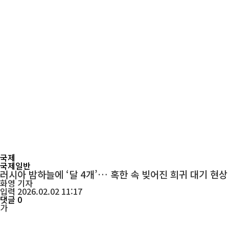
국제
국제일반
러시아 밤하늘에 ‘달 4개’… 혹한 속 빚어진 희귀 대기 현상
화영
기자
입력 2026.02.02 11:17
댓글 0
가