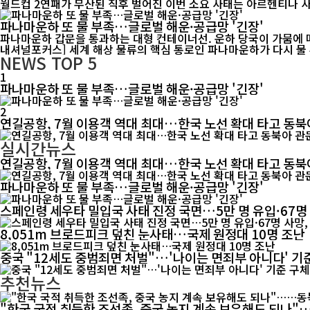
파나마운하 또 물 부족…글로벌 해운·공급망 '긴장'
파나마운하 갑문을 통과하는 대형 컨테이너선. 운하 당국이 가뭄에 따른
내셔널포커스] 세계 해상 물류의 핵심 통로인 파나마운하가 다시 물 부
NEWS
TOP 5
1
파나마운하 또 물 부족…글로벌 해운·공급망 '긴장'
2
연길공항, 7월 이용객 역대 최대…한국 노선 확대 타고 동북
실시간뉴스
연길공항, 7월 이용객 역대 최대…한국 노선 확대 타고 동북
파나마운하 또 물 부족…글로벌 해운·공급망 '긴장'
스페인령 세우타 밀입국 사태 진정 국면…5만 명 유입·67명
8,051m 브로드피크 덮친 눈사태…국제 원정대 10명 조난
중국 "12세도 중범죄면 처벌"…'나이는 면죄부 아니다' 기
추천뉴스
"한국 국적 취득한 조선족, 중국 농지 계속 보유해도 되나