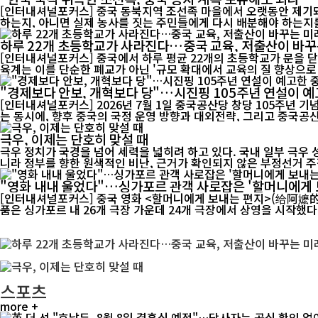
[인터내셔널포커스] 중국 동북지역 조선족 마을에서 오랫동안 제기돼
하는지, 아니면 실제 농사를 짓는 주민들에게 다시 배분해야 하는지를
하루 22개 초등학교가 사라진다…중국 교육, 저출산이 바꾸
[인터내셔널포커스] 중국에서 하루 평균 22개의 초등학교가 문을 닫
육계는 이를 단순한 폐교가 아닌 '규모 확대에서 교육의 질 향상으로 
"경제보다 안보, 개혁보다 당"…시진핑 105주년 연설이 예
[인터내셔널포커스] 2026년 7월 1일 중국공산당 창당 105주년 
는 동시에, 향후 중국의 국정 운영 방향과 대외전략, 그리고 중국공산
극우, 이제는 단호히 맞설 때
극우 정치가 국경을 넘어 세력을 넓히려 하고 있다. 국내 일부 극우
니라 정부를 향한 원색적인 비난, 근거가 확인되지 않은 부정선거 주장
"영화 내내 울었다"…싱가포르 관객 사로잡은 '할머니에게 
[인터내셔널포커스] 중국 영화 <할머니에게 보내는 편지>(给阿嬷的情书)가 싱가포
품은 싱가포르 내 26개 극장 가운데 24개 극장에서 상영을 시작했다. 
스포츠
more +