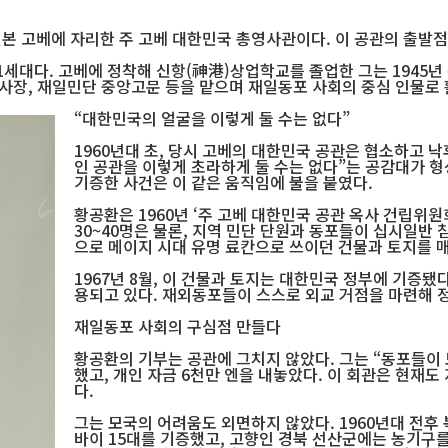
 고베에 자리한 주 고베 대한민국 총영사관이다. 이 공관의 출발점에는
세대다. 고베에 정착해 신항(神港)상업학교를 졸업한 그는 1945년 
이사장, 재일민단 중앙고문 등을 맡으며 재일동포 사회의 중심 인물로
“대한민국의 얼굴을 이렇게 둘 수는 없다”
1960년대 초, 당시 고베의 대한민국 공관은 협소하고 
인 공관을 이렇게 초라하게 둘 수는 없다”는 공감대가 형
기증한 사건은 이 같은 움직임에 불을 붙였다.
황공환은 1960년 ‘주 고베 대한민국 공관 옥사 건립위
30~40명은 물론, 지역 민단 단원과 동포들이 십시일반 참
으로 메이지 시대 유명 료칸으로 쓰이던 건물과 토지를 
1967년 8월, 이 건물과 토지는 대한민국 정부에 기증됐
용되고 있다. 재외동포들이 스스로 외교 거점을 마련해 
재일동포 사회의 구심점 만들다
황공환의 기부는 공관에 그치지 않았다. 그는 “동포들이
했고, 개인 자금 6천만 엔을 내놓았다. 이 회관은 현재
다.
그는 모국의 어려움도 외면하지 않았다. 1960년대 전후 
바이 15대를 기증했고, 고향인 경북 선산군에는 농기구를