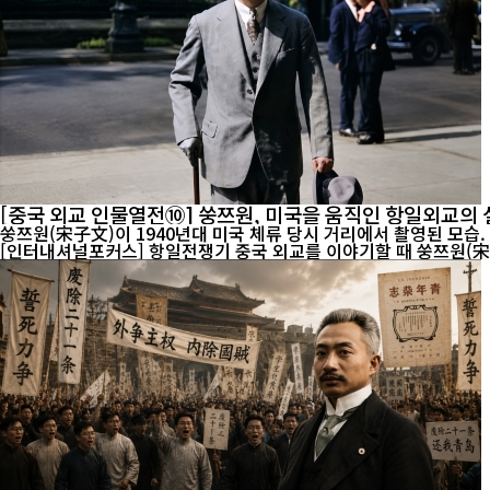
[중국 외교 인물열전⑩] 쑹쯔원, 미국을 움직인 항일외교의
쑹쯔원(宋子文)이 1940년대 미국 체류 당시 거리에서 촬영된 모습
[인터내셔널포커스] 항일전쟁기 중국 외교를 이야기할 때 쑹쯔원(宋子文·