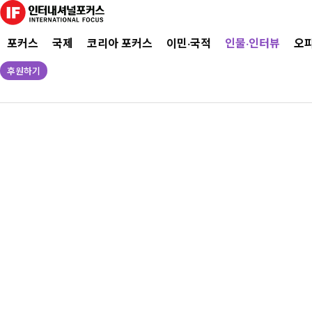
포커스
국제
코리아 포커스
이민·국적
인물·인터뷰
오
후원하기