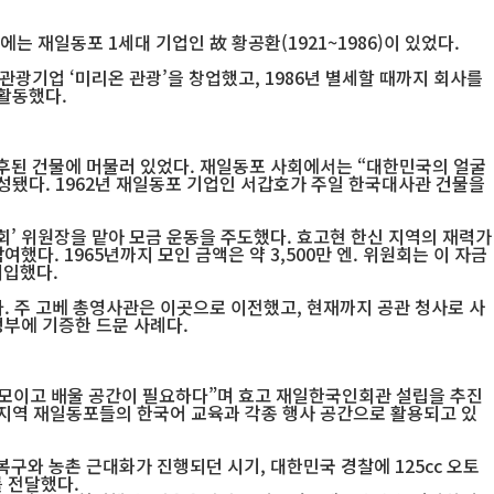
 재일동포 1세대 기업인 故 황공환(1921~1986)이 있었다.
관광기업 ‘미리온 관광’을 창업했고, 1986년 별세할 때까지 회사를
 활동했다.
낙후된 건물에 머물러 있었다. 재일동포 사회에서는 “대한민국의 얼굴
성됐다. 1962년 재일동포 기업인 서갑호가 주일 한국대사관 건물을
원회’ 위원장을 맡아 모금 운동을 주도했다. 효고현 한신 지역의 재력가
여했다. 1965년까지 모인 금액은 약 3,500만 엔. 위원회는 이 자금
매입했다.
다. 주 고베 총영사관은 이곳으로 이전했고, 현재까지 공관 청사로 사
정부에 기증한 드문 사례다.
 모이고 배울 공간이 필요하다”며 효고 재일한국인회관 설립을 추진
도 지역 재일동포들의 한국어 교육과 각종 행사 공간으로 활용되고 있
복구와 농촌 근대화가 진행되던 시기, 대한민국 경찰에 125cc 오토
 전달했다.