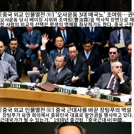
[중국 외교 인물열전 ⑪] '오사운동 3대 매국노' 조여림
오사운동 당시 베이징 시위와 조여림(曹汝霖)을 역사적 장면으로 재구성한 이
한 사람의 외교적 선택은 평생의 명예를 좌우하기도 한다. 중국 근현
[중국 외교 인물열전 ⑫] 중국 근대사를 바꾼 장팅푸의 역설
장팅푸가 유엔 회의에서 중화민국 대표로 발언권을 행사하고 있다. 그는 역사학자이자 외교관으로 활동하며 중국 근대사와 외교사에 모두 큰 족적을 남겼다. "중국은 왜 서구에 뒤처졌는가. 그리고 어떻게
근대국가가 될 수 있는가." 1938년 출간된『중국근대사(中國...