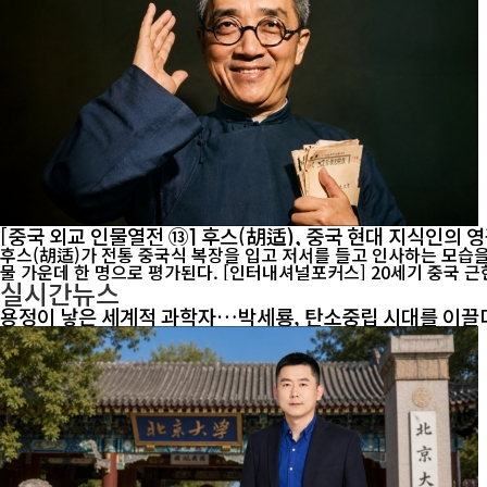
[중국 외교 인물열전 ⑬] 후스(胡适), 중국 현대 지식인의 
후스(胡适)가 전통 중국식 복장을 입고 저서를 들고 인사하는 모습
물 가운데 한 명으로 평가된다. [인터내셔널포커스] 20세기
실시간뉴스
용정이 낳은 세계적 과학자…박세룡, 탄소중립 시대를 이끌