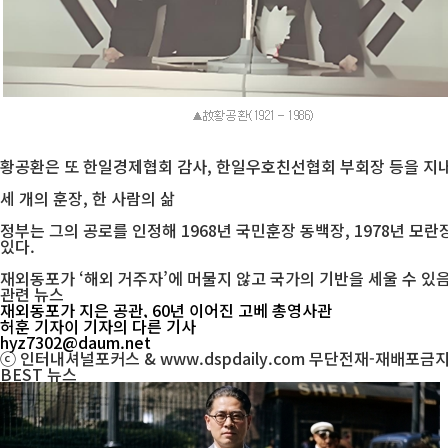
황공환은 또 한일경제협회 감사, 한일우호친선협회 부회장 등을 지내
세 개의 훈장, 한 사람의 삶
정부는 그의 공로를 인정해 1968년 국민훈장 동백장, 1978년 모
있다.
재외동포가 ‘해외 거주자’에 머물지 않고 국가의 기반을 세울 수 있
관련 뉴스
재외동포가 지은 공관, 60년 이어진 고베 총영사관
허훈 기자
이 기자의 다른 기사
hyz7302@daum.net
ⓒ 인터내셔널포커스 & www.dspdaily.com 무단전재-재배포금
BEST
뉴스