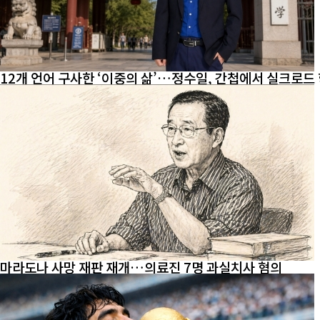
12개 언어 구사한 ‘이중의 삶’…정수일, 간첩에서 실크로드
마라도나 사망 재판 재개…의료진 7명 과실치사 혐의