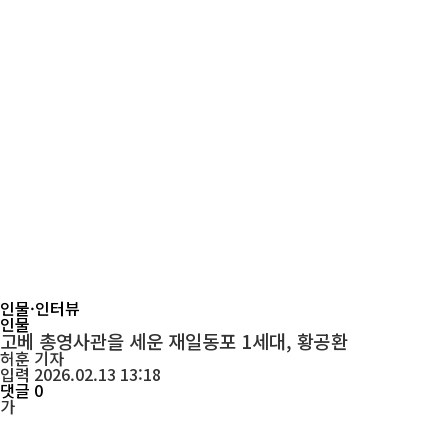
인물·인터뷰
인물
고베 총영사관을 세운 재일동포 1세대, 황공환
허훈
기자
입력 2026.02.13 13:18
댓글 0
가