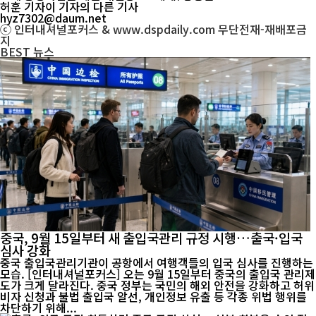
허훈 기자
이 기자의 다른 기사
hyz7302@daum.net
ⓒ 인터내셔널포커스 & www.dspdaily.com 무단전재-재배포금
지
BEST
뉴스
중국, 9월 15일부터 새 출입국관리 규정 시행…출국·입국
심사 강화
중국 출입국관리기관이 공항에서 여행객들의 입국 심사를 진행하는
모습. [인터내셔널포커스] 오는 9월 15일부터 중국의 출입국 관리제
도가 크게 달라진다. 중국 정부는 국민의 해외 안전을 강화하고 허위
비자 신청과 불법 출입국 알선, 개인정보 유출 등 각종 위법 행위를
차단하기 위해...