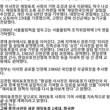
황 이사장은 재일동포 사회의 기반 조성과 모국 지원에도 적극 나섰
다. 재일동포들의 소통 공간 마련을 위해 ‘재일한국인회관’ 설립을
추진했고, 개인 자금 6천만 엔을 기부했다. 대한민국 경찰에는 125c
c 오토바이 15대를 기증했으며, 고향인 경북 선산군에는 농기구를
전달했다.
1988년 서울올림픽을 앞두고는 서울올림픽 조직위원회에 1억 엔을
기탁했다.
경제 분야에서도 활동을 이어갔다. 고베 지역에서 관광기업 ‘미리온
관광’을 설립해 운영했으며, 민족금융기업 ‘상은’ 이사장을 맡아 재
일동포들의 금융 기반을 지원했다. 1981년 교민은행 설립 발기인으
로 참여했고, 1982년 신한은행 설립 과정에도 관여했다. 한일경제
협회 간사, 한일우호친선협회 부회장 등을 지내며 한·일 간 경제 교
류에도 관여했다.
정부는 이러한 공로를 인정해 1986년 국민훈장 무궁화장을 추서했
다.
김경협 재외동포청장은 “황공환 이사장은 재외동포가 대한민국 외
교와 경제 발전에 실질적으로 기여할 수 있음을 보여준 인물”이라며
“재외동포 정책의 의미를 다시 돌아보게 한다”고 말했다.
재외동포청은 앞으로도 재외동포 사회의 기여 사례를 지속적으로 발
굴·소개할 계획이라고 밝혔다.
관련 뉴스
고베 총영사관을 세운 재일동포 1세대, 황공환