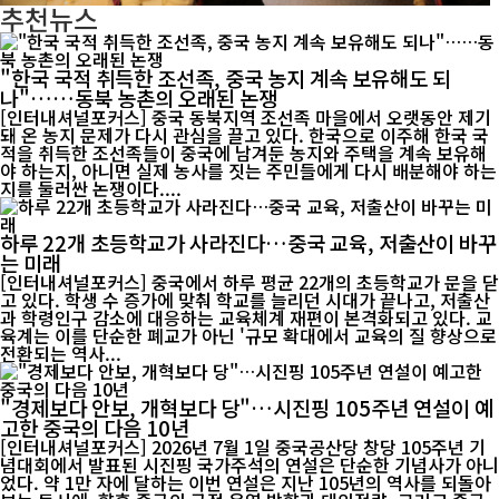
추천뉴스
"한국 국적 취득한 조선족, 중국 농지 계속 보유해도 되
나"……동북 농촌의 오래된 논쟁
[인터내셔널포커스] 중국 동북지역 조선족 마을에서 오랫동안 제기
돼 온 농지 문제가 다시 관심을 끌고 있다. 한국으로 이주해 한국 국
적을 취득한 조선족들이 중국에 남겨둔 농지와 주택을 계속 보유해
야 하는지, 아니면 실제 농사를 짓는 주민들에게 다시 배분해야 하는
지를 둘러싼 논쟁이다....
하루 22개 초등학교가 사라진다…중국 교육, 저출산이 바꾸
는 미래
[인터내셔널포커스] 중국에서 하루 평균 22개의 초등학교가 문을 닫
고 있다. 학생 수 증가에 맞춰 학교를 늘리던 시대가 끝나고, 저출산
과 학령인구 감소에 대응하는 교육체계 재편이 본격화되고 있다. 교
육계는 이를 단순한 폐교가 아닌 '규모 확대에서 교육의 질 향상으로
전환되는 역사...
"경제보다 안보, 개혁보다 당"…시진핑 105주년 연설이 예
고한 중국의 다음 10년
[인터내셔널포커스] 2026년 7월 1일 중국공산당 창당 105주년 기
념대회에서 발표된 시진핑 국가주석의 연설은 단순한 기념사가 아니
었다. 약 1만 자에 달하는 이번 연설은 지난 105년의 역사를 되돌아