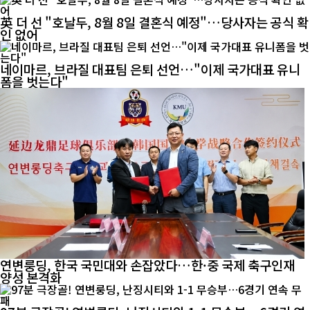
英 더 선 "호날두, 8월 8일 결혼식 예정"…당사자는 공식 확
인 없어
네이마르, 브라질 대표팀 은퇴 선언…"이제 국가대표 유니
폼을 벗는다"
연변룽딩, 한국 국민대와 손잡았다…한·중 국제 축구인재
양성 본격화