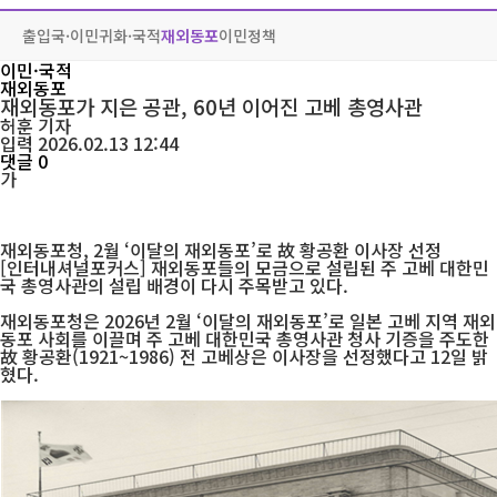
출입국·이민
귀화·국적
재외동포
이민정책
이민·국적
재외동포
재외동포가 지은 공관, 60년 이어진 고베 총영사관
허훈
기자
입력 2026.02.13 12:44
댓글 0
가
재외동포청, 2월 ‘이달의 재외동포’로 故 황공환 이사장 선정
[인터내셔널포커스] 재외동포들의 모금으로 설립된 주 고베 대한민
국 총영사관의 설립 배경이 다시 주목받고 있다.
재외동포청은 2026년 2월 ‘이달의 재외동포’로 일본 고베 지역 재외
동포 사회를 이끌며 주 고베 대한민국 총영사관 청사 기증을 주도한
故 황공환(1921~1986) 전 고베상은 이사장을 선정했다고 12일 밝
혔다.