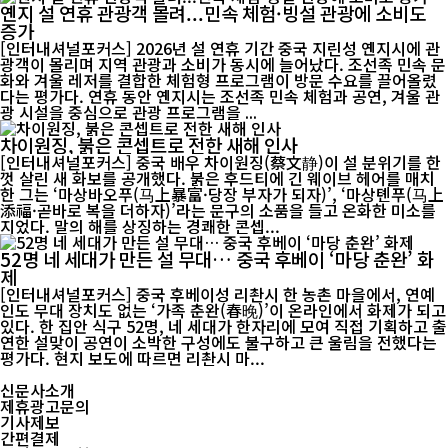
옌지 설 연휴 관광객 몰려...민속 체험·빙설 관광에 소비도
증가
[인터내셔널포커스] 2026년 설 연휴 기간 중국 지린성 옌지시에 관
광객이 몰리며 지역 관광과 소비가 동시에 늘어났다. 조선족 민속 문
화와 겨울 레저를 결합한 체험형 프로그램이 방문 수요를 끌어올렸
다는 평가다. 연휴 동안 옌지시는 조선족 민속 체험과 공연, 겨울 관
광 시설을 중심으로 관광 프로그램을 ...
차이원징, 붉은 콘셉트로 전한 새해 인사
[인터내셔널포커스] 중국 배우 차이원징(蔡文静)이 설 분위기를 한
껏 살린 새 화보를 공개했다. 붉은 후드티에 긴 웨이브 헤어를 매치
한 그는 ‘마상바오푸(马上暴富·당장 부자가 되자)’, ‘마상톈푸(马上
添福·곧바로 복을 더하자)’라는 문구의 소품을 들고 온화한 미소를
지었다. 말의 해를 상징하는 경쾌한 콘셉...
52명 네 세대가 만든 설 무대… 중국 후베이 ‘마당 춘완’ 화
제
[인터내셔널포커스] 중국 후베이성 리촨시 한 농촌 마을에서, 연예
인도 무대 장치도 없는 ‘가족 춘완(春晚)’이 온라인에서 화제가 되고
있다. 한 집안 식구 52명, 네 세대가 한자리에 모여 직접 기획하고 출
연한 설맞이 공연이 소박한 구성에도 불구하고 큰 울림을 전했다는
평가다. 현지 보도에 따르면 리촨시 마...
신문사소개
제휴광고문의
기사제보
간편결제