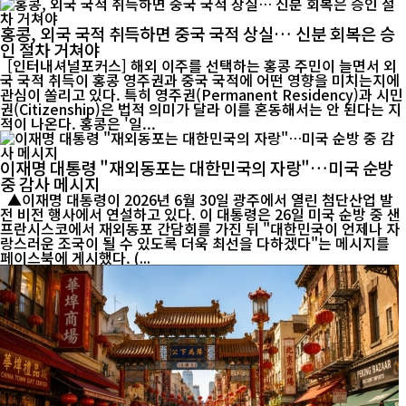
홍콩, 외국 국적 취득하면 중국 국적 상실… 신분 회복은 승
인 절차 거쳐야
[인터내셔널포커스] 해외 이주를 선택하는 홍콩 주민이 늘면서 외
국 국적 취득이 홍콩 영주권과 중국 국적에 어떤 영향을 미치는지에
관심이 쏠리고 있다. 특히 영주권(Permanent Residency)과 시민
권(Citizenship)은 법적 의미가 달라 이를 혼동해서는 안 된다는 지
적이 나온다. 홍콩은 '일...
이재명 대통령 "재외동포는 대한민국의 자랑"…미국 순방
중 감사 메시지
▲이재명 대통령이 2026년 6월 30일 광주에서 열린 첨단산업 발
전 비전 행사에서 연설하고 있다. 이 대통령은 26일 미국 순방 중 샌
프란시스코에서 재외동포 간담회를 가진 뒤 "대한민국이 언제나 자
랑스러운 조국이 될 수 있도록 더욱 최선을 다하겠다"는 메시지를
페이스북에 게시했다. (...