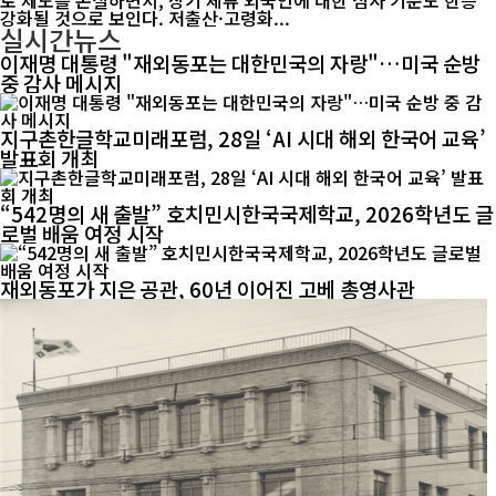
로 제도를 손질하면서, 장기 체류 외국인에 대한 심사 기준도 한층
강화될 것으로 보인다. 저출산·고령화...
실시간뉴스
이재명 대통령 "재외동포는 대한민국의 자랑"…미국 순방
중 감사 메시지
지구촌한글학교미래포럼, 28일 ‘AI 시대 해외 한국어 교육’
발표회 개최
“542명의 새 출발” 호치민시한국국제학교, 2026학년도 글
로벌 배움 여정 시작
재외동포가 지은 공관, 60년 이어진 고베 총영사관