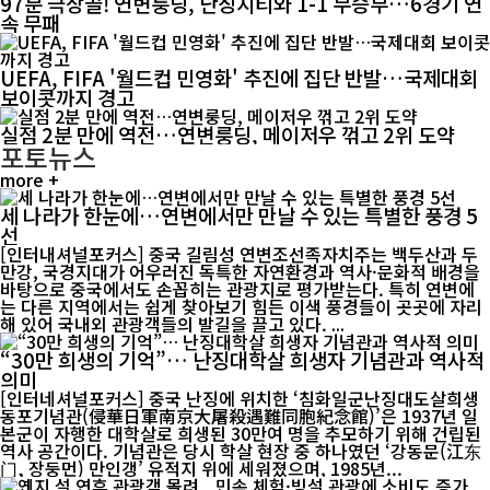
97분 극장골! 연변룽딩, 난징시티와 1-1 무승부…6경기 연
속 무패
UEFA, FIFA '월드컵 민영화' 추진에 집단 반발…국제대회
보이콧까지 경고
실점 2분 만에 역전…연변룽딩, 메이저우 꺾고 2위 도약
포토뉴스
more +
세 나라가 한눈에…연변에서만 만날 수 있는 특별한 풍경 5
선
[인터내셔널포커스] 중국 길림성 연변조선족자치주는 백두산과 두
만강, 국경지대가 어우러진 독특한 자연환경과 역사·문화적 배경을
바탕으로 중국에서도 손꼽히는 관광지로 평가받는다. 특히 연변에
는 다른 지역에서는 쉽게 찾아보기 힘든 이색 풍경들이 곳곳에 자리
해 있어 국내외 관광객들의 발길을 끌고 있다. ...
“30만 희생의 기억”… 난징대학살 희생자 기념관과 역사적
의미
[인터네셔널포커스] 중국 난징에 위치한 ‘침화일군난징대도살희생
동포기념관(侵華日軍南京大屠殺遇難同胞紀念館)’은 1937년 일
본군이 자행한 대학살로 희생된 30만여 명을 추모하기 위해 건립된
역사 공간이다. 기념관은 당시 학살 현장 중 하나였던 ‘강동문(江东
门, 장둥먼) 만인갱’ 유적지 위에 세워졌으며, 1985년...