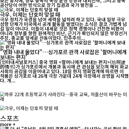
보는 동시에, 향후 중국의 국정 운영 방향과 대외전략, 그리고 중국
공산당이 어떤 방식으로 장기 집권과 국가 발전을 ...
극우, 이제는 단호히 맞설 때
극우 정치가 국경을 넘어 세력을 넓히려 하고 있다. 국내 일부 극우
성향 단체가 미국에서 공개 활동을 벌였다는 소식은 결코 가볍게 넘
길 일이 아니다. 이들이 내세운 것은 정책 경쟁이나 건전한 비판이
아니라 정부를 향한 원색적인 비난, 근거가 확인되지 않은 부정선거
주장, 종교를 앞세운 선동이었다. 민주주의...
"영화 내내 울었다"…싱가포르 관객 사로잡은 '할머니에게
보내는 편지'
[인터내셔널포커스] 중국 영화 <할머니에게 보내는 편지>(给阿嬷
的情书)가 싱가포르에서 개봉과 동시에 큰 관심을 모으며 해외 화교
사회의 공감을 이끌어내고 있다. 18일 현지 영화업계에 따르면 이
작품은 싱가포르 내 26개 극장 가운데 24개 극장에서 상영을 시작했
다. 개...
스포츠
more +