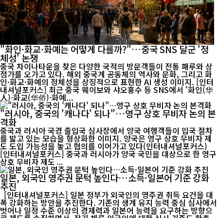
"화인·화교·화예는 어떻게 다를까?"…중국 SNS 달군 '정
체성' 논쟁
중국 차이나타운을 찾은 다양한 국적의 방문객들이 전통 패루와 상
점가를 오가고 있다. 해외 중국계 공동체의 역사와 문화, 그리고 화
인·화교·화예의 정체성을 상징적으로 표현한 AI 생성 이미지. [인터
내셔널포커스] 최근 중국 웨이보와 샤오훙수 등 SNS에서 '화인(华
人)·화교(华侨)·화예...
"러시아, 중국의 '캐나다' 되나"…영구 상호 무비자 논의 본
격화
중국과 러시아 국경 출입국 심사장에서 양국 여행객들이 입국 절차
를 밟고 있는 모습을 형상화한 이미지. 양국은 영구 상호 무비자 제
도 도입 가능성을 놓고 협의를 이어가고 있다(인터내셔널포커스)
[인터내셔널포커스] 중국과 러시아가 양국 국민을 대상으로 한 영구
상호 무비자 제도 ...
일본, 외국인 영주권 문턱 높인다…소득·일본어 기준 강화
추진
[인터내셔널포커스] 일본 정부가 외국인의 영주권 취득 요건을 대
폭 강화하는 방안을 추진한다. 기존의 생계 유지 능력 중심 심사에서
벗어나 일정 수준 이상의 경제력과 일본어 능력을 요구하는 방향으