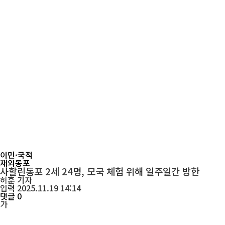
이민·국적
재외동포
사할린동포 2세 24명, 모국 체험 위해 일주일간 방한
허훈
기자
입력 2025.11.19 14:14
댓글 0
가