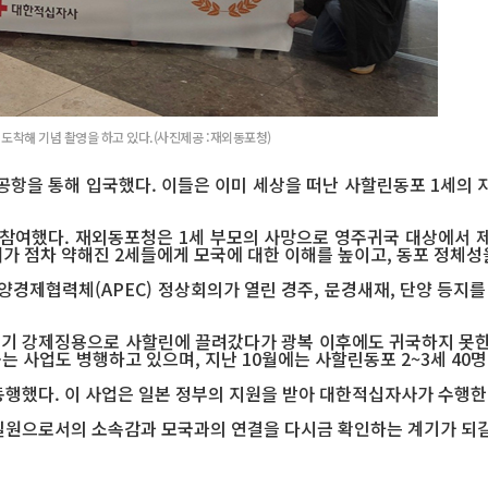
 도착해 기념 촬영을 하고 있다.(사진제공 :재외동포청)
공항을 통해 입국했다. 이들은 이미 세상을 떠난 사할린동포 1세의 자
 참여했다. 재외동포청은 1세 부모의 사망으로 영주귀국 대상에서 
대가 점차 약해진 2세들에게 모국에 대한 이해를 높이고, 동포 정체
경제협력체(APEC) 정상회의가 열린 경주, 문경새재, 단양 등지를
 강제징용으로 사할린에 끌려갔다가 광복 이후에도 귀국하지 못한 
는 사업도 병행하고 있으며, 지난 10월에는 사할린동포 2~3세 40명
동행했다. 이 사업은 일본 정부의 지원을 받아 대한적십자사가 수행한
원으로서의 소속감과 모국과의 연결을 다시금 확인하는 계기가 되길 