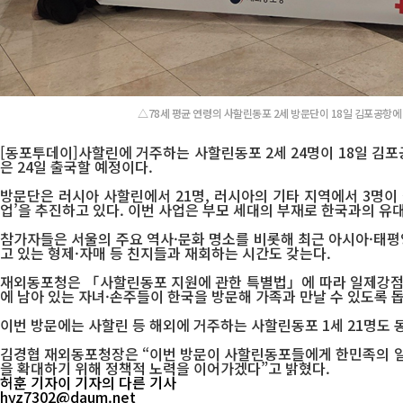
△78세 평균 연령의 사할린동포 2세 방문단이 18일 김포공항에
[동포투데이]사할린에 거주하는 사할린동포 2세 24명이 18일 김포
은 24일 출국할 예정이다.
방문단은 러시아 사할린에서 21명, 러시아의 기타 지역에서 3명이
업’을 추진하고 있다. 이번 사업은 부모 세대의 부재로 한국과의 유
참가자들은 서울의 주요 역사·문화 명소를 비롯해 최근 아시아·태평양
고 있는 형제·자매 등 친지들과 재회하는 시간도 갖는다.
재외동포청은 「사할린동포 지원에 관한 특별법」에 따라 일제강점기
에 남아 있는 자녀·손주들이 한국을 방문해 가족과 만날 수 있도록 돕
이번 방문에는 사할린 등 해외에 거주하는 사할린동포 1세 21명도 
김경협 재외동포청장은 “이번 방문이 사할린동포들에게 한민족의 일
을 확대하기 위해 정책적 노력을 이어가겠다”고 밝혔다.
허훈 기자
이 기자의 다른 기사
hyz7302@daum.net