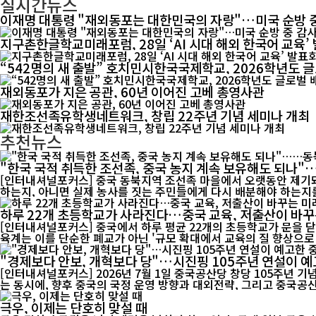
실시간뉴스
이재명 대통령 "재외동포는 대한민국의 자랑"…미국 순방 
지구촌한글학교미래포럼, 28일 ‘AI 시대 해외 한국어 교육’
“542명의 새 출발” 호치민시한국국제학교, 2026학년도 
재외동포가 지은 공관, 60년 이어진 고베 총영사관
재한조선족유학생네트워크, 창립 22주년 기념 세미나 개최
추천뉴스
"한국 국적 취득한 조선족, 중국 농지 계속 보유해도 되나
[인터내셔널포커스] 중국 동북지역 조선족 마을에서 오랫동안 제기돼
하는지, 아니면 실제 농사를 짓는 주민들에게 다시 배분해야 하는지를
하루 22개 초등학교가 사라진다…중국 교육, 저출산이 바꾸
[인터내셔널포커스] 중국에서 하루 평균 22개의 초등학교가 문을 닫
육계는 이를 단순한 폐교가 아닌 '규모 확대에서 교육의 질 향상으로 
"경제보다 안보, 개혁보다 당"…시진핑 105주년 연설이 예
[인터내셔널포커스] 2026년 7월 1일 중국공산당 창당 105주년 
는 동시에, 향후 중국의 국정 운영 방향과 대외전략, 그리고 중국공산
극우, 이제는 단호히 맞설 때