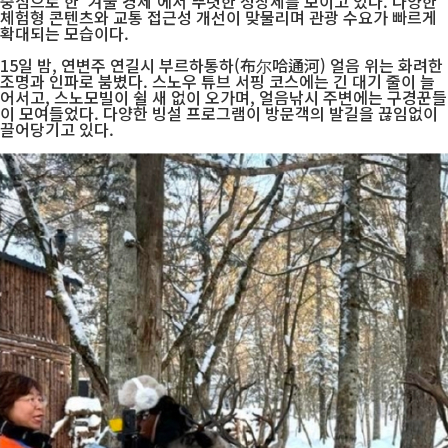
중심으로 한 ‘겨울 경제’에서 뚜렷한 성장세를 보이고 있다. 다양한
체험형 콘텐츠와 교통 접근성 개선이 맞물리며 관광 수요가 빠르게
확대되는 모습이다.
15일 밤, 연변주 연길시 부르하통하(布尔哈通河) 얼음 위는 화려한
조명과 인파로 붐볐다. 스노우 튜브 서핑 코스에는 긴 대기 줄이 늘
어서고, 스노모빌이 쉴 새 없이 오가며, 얼음낚시 주변에는 구경꾼들
이 모여들었다. 다양한 빙설 프로그램이 방문객의 발길을 끊임없이
끌어당기고 있다.