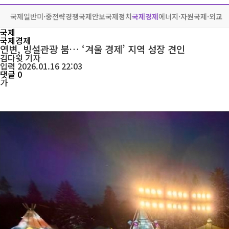
국제일반
미·중전략경쟁
국제안보
국제정치
국제경제
에너지·자원
국제·외교
국제
국제경제
연변, 빙설관광 붐… ‘겨울 경제’ 지역 성장 견인
김다윗
기자
입력 2026.01.16 22:03
댓글 0
가