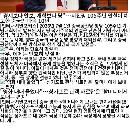
"경제보다 안보, 개혁보다 당"…시진핑 105주년 연설이 예
고한 중국의 다음 10년
[인터내셔널포커스] 2026년 7월 1일 중국공산당 창당 105주년 기
념대회에서 발표된 시진핑 국가주석의 연설은 단순한 기념사가 아니
었다. 약 1만 자에 달하는 이번 연설은 지난 105년의 역사를 되돌아
보는 동시에, 향후 중국의 국정 운영 방향과 대외전략, 그리고 중국
공산당이 어떤 방식으로 장기 집권과 국가 발전을 ...
극우, 이제는 단호히 맞설 때
극우 정치가 국경을 넘어 세력을 넓히려 하고 있다. 국내 일부 극우
성향 단체가 미국에서 공개 활동을 벌였다는 소식은 결코 가볍게 넘
길 일이 아니다. 이들이 내세운 것은 정책 경쟁이나 건전한 비판이
아니라 정부를 향한 원색적인 비난, 근거가 확인되지 않은 부정선거
주장, 종교를 앞세운 선동이었다. 민주주의...
"영화 내내 울었다"…싱가포르 관객 사로잡은 '할머니에게
보내는 편지'
[인터내셔널포커스] 중국 영화 <할머니에게 보내는 편지>(给阿嬷
的情书)가 싱가포르에서 개봉과 동시에 큰 관심을 모으며 해외 화교
사회의 공감을 이끌어내고 있다. 18일 현지 영화업계에 따르면 이
작품은 싱가포르 내 26개 극장 가운데 24개 극장에서 상영을 시작했
다. 개...