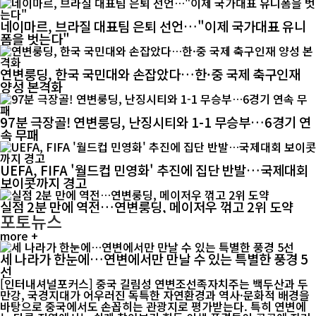
네이마르, 브라질 대표팀 은퇴 선언…"이제 국가대표 유니
폼을 벗는다"
연변룽딩, 한국 국민대와 손잡았다…한·중 국제 축구인재
양성 본격화
97분 극장골! 연변룽딩, 난징시티와 1-1 무승부…6경기 연
속 무패
UEFA, FIFA '월드컵 민영화' 추진에 집단 반발…국제대회
보이콧까지 경고
실점 2분 만에 역전…연변룽딩, 메이저우 꺾고 2위 도약
포토뉴스
more +
세 나라가 한눈에…연변에서만 만날 수 있는 특별한 풍경 5
선
[인터내셔널포커스] 중국 길림성 연변조선족자치주는 백두산과 두
만강, 국경지대가 어우러진 독특한 자연환경과 역사·문화적 배경을
바탕으로 중국에서도 손꼽히는 관광지로 평가받는다. 특히 연변에