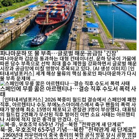
파나마운하 또 물 부족…글로벌 해운·공급망 '긴장'
파나마운하 갑문을 통과하는 대형 컨테이너선. 운하 당국이 가뭄에
따른 담수 부족으로 선박 최대 흘수 제한을 강화하면서 글로벌 해운
시장과 공급망에 미칠 영향이 주목되고 있다. (AI 생성 이미지) [인
터내셔널포커스] 세계 해상 물류의 핵심 통로인 파나마운하가 다시
물 부족 문제에 ...
스페인에 무릎 꿇은 아르헨티나…결승 직후 수도서 폭력 사
태
[인터내셔널포커스] 2026 북중미 월드컵 결승에서 스페인에 패한
직후, 아르헨티나 수도 부에노스아이레스에서 축구 팬들의 폭력 사
태가 발생해 최소 15명이 체포되고 경찰관 3명이 부상했다. 대표팀
의 월드컵 2연패가 무산된 직후 벌어진 이번 소요 사태는 아르헨티
나 사회에 적지 않은 충격을 안겼다. 신...
북·중, 우호조약 65주년 기념…북한 "전략관계 새 단계로"
1960년대 저우언라이 중국 총리의 북한 공식 방문 당시 공항 영접