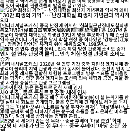
는 다른 지역에서는 쉽게 찾아보기 힘든 이색 풍경들이 곳곳에 자리
해 있어 국내외 관광객들의 발길을 끌고 있다. ...
“30만 희생의 기억”… 난징대학살 희생자 기념관과 역사적
의미
[인터네셔널포커스] 중국 난징에 위치한 ‘침화일군난징대도살희생
동포기념관(侵華日軍南京大屠殺遇難同胞紀念館)’은 1937년 일
본군이 자행한 대학살로 희생된 30만여 명을 추모하기 위해 건립된
역사 공간이다. 기념관은 당시 학살 현장 중 하나였던 ‘강동문(江东
门, 장둥먼) 만인갱’ 유적지 위에 세워졌으며, 1985년...
옌지 설 연휴 관광객 몰려...민속 체험·빙설 관광에 소비도
증가
[인터내셔널포커스] 2026년 설 연휴 기간 중국 지린성 옌지시에 관
광객이 몰리며 지역 관광과 소비가 동시에 늘어났다. 조선족 민속 문
화와 겨울 레저를 결합한 체험형 프로그램이 방문 수요를 끌어올렸
다는 평가다. 연휴 동안 옌지시는 조선족 민속 체험과 공연, 겨울 관
광 시설을 중심으로 관광 프로그램을 ...
차이원징, 붉은 콘셉트로 전한 새해 인사
[인터내셔널포커스] 중국 배우 차이원징(蔡文静)이 설 분위기를 한
껏 살린 새 화보를 공개했다. 붉은 후드티에 긴 웨이브 헤어를 매치
한 그는 ‘마상바오푸(马上暴富·당장 부자가 되자)’, ‘마상톈푸(马上
添福·곧바로 복을 더하자)’라는 문구의 소품을 들고 온화한 미소를
지었다. 말의 해를 상징하는 경쾌한 콘셉...
52명 네 세대가 만든 설 무대… 중국 후베이 ‘마당 춘완’ 화
제