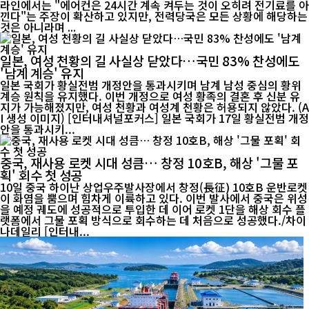
라인에서는 "에어컨은 24시간 계속 켜두는 것이 오히려 전기료를 아
낀다"는 주장이 확산하고 있지만, 전력당국은 모든 상황에 해당하는
것은 아니라며 ...
일본, 여성 천황의 길 사실상 닫았다…국민 83% 찬성에도
'남계 계승' 유지
일본 국회가 황실전범 개정안을 통과시키며 남계 남성 중심의 황위
계승 원칙을 유지했다. 이번 개정으로 여성 황족의 결혼 후 신분 유
지가 가능해졌지만, 여성 천황과 여성계 천황은 허용되지 않았다. (A
I 생성 이미지) [인터내셔널포커스] 일본 국회가 17일 황실전범 개정
안을 통과시키...
중국, 재사용 로켓 시대 성큼… 창정 10호B, 해상 '그물 포
획' 회수 첫 성공
10일 중국 하이난 상업우주발사장에서 창정(長征) 10호B 운반로켓
이 화염을 뿜으며 힘차게 이륙하고 있다. 이번 발사에서 중국은 위성
을 예정 궤도에 성공적으로 투입한 데 이어 로켓 1단을 해상 회수 플
랫폼에서 그물 포획 방식으로 회수하는 데 처음으로 성공했다./차이
나데일리 [인터내...