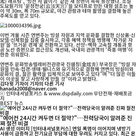
淞) 래프팅’, ‘빙천 차 끓이기’ 같은 새 장면이 속속 등장했다. 소설
도묘필기의 ‘운정천궁(云顶天宫)’을 모티프로 만든 대형 설조는 높
이 약 30m, 폭 70m 규모로, 야간 관람과 테마 촬영을 결합해 높은
주목도를 얻고 있다.
이번 겨울 시즌 연변주는 빙설 자원과 지역 문화를 결합한 신상품·신
모델·신체험을 집중 출시하고, 각종 혜택 정책을 병행해 ‘차가운 자
원’을 ‘뜨거운 경제’로 전환하고 있다. 선양–백하 고속철 개통과 항
공 노선 증편으로 접근성도 개선돼, 국내외 관광객의 ‘즉흥 여행’이
한층 쉬워졌다.
연변주 문화방송텔레비전관광국 진쉔칭(金炫青) 부국장은 “빙설 자
원을 민속·접경·생태·웰니스와 유기적으로 결합해 연변의 빙설미와
문화의 결, 젊은 활력을 입체적으로 보여주고 있다”며 “더 많은 이들
이 이곳을 찾고 사랑하게 만들 것”이라고 밝혔다.
김다윗 기자
이 기자의 다른 기사
hanada2008@naver.com
ⓒ 인터내셔널포커스 & www.dspdaily.com 무단전재-재배포금
지
BEST
뉴스
"에어컨 24시간 켜두면 더 절약?"…전력당국이 알려준 진
짜 절전 비결
AI 생성 이미지 [인터내셔널포커스] 연일 폭염이 이어지며 냉방기
사용이 급증하고 전기요금 부담에 대한 우려도 커지고 있다. 최근 온