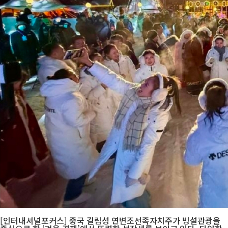
[인터내셔널포커스] 중국 길림성 연변조선족자치주가 빙설관광을