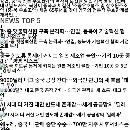
장면. 중·북 전통 우호관계의 역사적 순간을 담은 기록 영상. [인터
내셔널포커스] 북한이 중국과 체결한 '조중우호협조 및 상호원조조
약'(중·북 우호조약) 체결 65주년을 맞아 양국의 전통적 우호관계를
재확인...
NEWS
TOP 5
1
한·중 횃불혁신원 구축 본격화…연길, 동북아 기술혁신 협
력 거점으로 부상
2
중국 희토류 통제에 커지는 일본 제조업 불안…기업 10곳 중
8곳 "경영 리스크"
3
9000달러 내고 중국 공장 간다…외국인 관광의 새 흐름 ‘테
크 투어’
4
AI 시대 더 커진 대만 반도체 존재감…세계 공급망의 ‘딜레
마’
5
쉐보레, 중국 내 판매 중단 수순…700만 차주 사후서비스는
계속