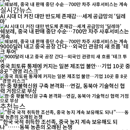
실시간뉴스
AI 시대 더 커진 대만 반도체 존재감…세계 공급망의 ‘딜레
마’
쉐보레, 중국 내 판매 중단 수순…700만 차주 사후서비스는
계속
9000달러 내고 중국 공장 간다…외국인 관광의 새 흐름 ‘테
크 투어’
중국 희토류 통제에 커지는 일본 제조업 불안…기업 10곳 중
8곳 "경영 리스크"
한·중 횃불혁신원 구축 본격화…연길, 동북아 기술혁신 협
력 거점으로 부상
추천뉴스
"한국 국적 취득한 조선족, 중국 농지 계속 보유해도 되
나"……동북 농촌의 오래된 논쟁