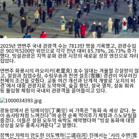
2025년 연변주 국내 관광객 수는 7813만 명을 기록했고, 관광수입
은 901억5200만 위안으로 각각 전년 대비 85.78%, 26.73% 증가
했다. 빙설관광은 지역 문화 관광 시장의 새로운 성장 엔진으로 자리
잡았다.
연변주 화룡시의 라오리커(老里克) 호수 일대는 겨울철 강설량이 많
고, 설원과 침엽수림, 수림무송과 천연 설조(雪雕) 경관이 어우러진
천혜의 조건을 갖췄다. 교통 여건 개선과 단계적 개발로 ‘오지의 비
경’에서 대중 관광지로 도약하며, 숲길 횡단, 설국 열차, 설동 훠궈
등 몰입형 체험이 국내외 관광객을 끌어들이고 있다.
광둥성에서 온 딩메이잉(丁美莹) 씨 가족은 “동화 속 세상 같다. 눈
이 솜사탕처럼 느껴진다”며 순한 순록 먹이주기 체험과 스노모빌을
즐겼다. 이들은 설원 오두막 숙박도 예약했다며 “빙설 동화에 대한
상상을 모두 충족시켜준다”고 말했다.
장백산 자락의 안도현 이도백하(二道白河) 진에서는 ‘서리 수면(雪