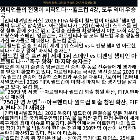
챔피언들의 전쟁이 시작된다…월드컵 4강, 모두 역대 우승
국
[인터내셔널포커스] 2026 FIFA 북중미 월드컵이 마침내 '챔피언
들의 무대'로 압축됐다. 아르헨티나가 12일(한국시간) 스위스를 연
장 혈투 끝에 3-1로 꺾고 준결승 진출을 확정하면서 이번 대회 4강은
프랑스와 스페인, 잉글랜드, 아르헨티나 등 모두 월드컵 우승 경험을
가진 국가들로 채워졌다. 월드컵 준결...
[월드컵 결승 프리뷰] 세계 1위 스페인 vs 디펜딩 챔피언 아
르헨티나…'축구 왕좌' 마지막 승자는?
리오넬 메시가 준결승 잉글랜드전 승리 후 동료 선수들에게 헹가래
를 받으며 환호하고 있다. 아르헨티나는 극적인 역전승으로 2026 FI
FA 월드컵 결승에 진출해 스페인과 우승을 다툰다. /로이터 [인터내
셔널포커스] 2026 FIFA 월드컵이 마침내 마지막 한 경기만을 남겨
두고 있다. 유럽 챔...
"250만 명 서명"…아르헨티나 월드컵 퇴출 청원 확산, FIF
A 편파 논란 재점화
[인터내셔널포커스] 2026 북중미 월드컵이 준결승을 앞둔 가운데
아르헨티나와 국제축구연맹(FIFA)을 둘러싼 편파 판정 논란이 세계
축구계의 최대 이슈로 떠올랐다. 온라인에서는 아르헨티나의 월드
컵 참가 자격을 박탈해야 한다는 청원에 250만 명 이상이 서명하며
논란이 확산되고 있다. 러시아 타스통...