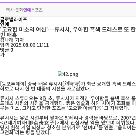
역사·문화
연예
스포츠
글로벌라이프
연예
‘고요한 미소의 여신’…류시시, 우아한 흑색 드레스로 또 한
번 매혹
김나래
기자
입력 2025.08.06 11:11
댓글 0
가
[동포투데이] 중국 배우 류시시(
)가 최근 공개한 흑색 드레
刘诗诗
화보로 다시 한 번 대중의 시선을 사로잡았다.
류시시 스튜디오는 8월 초, 류시시가 지적인 우아함을 뽐낸 흑색 롱
드레스 차림의 사진을 공개했다. 붉은 입술과 하얀 치아가 조화를 이
루는 미소, 그리고 단정한 포즈는 ‘고요한 아름다움’ 그 자체였다.
류시시는 유년 시절부터 쌓아온 발레리나 경력을 바탕으로, 2007년
<요재기여자(聊斋奇女子)>에서 신십사낭 역을 맡으며 데뷔했다.
당시 흰색 계열 의상과 청초한 분위기로 '선녀미'를 연출, ‘움직이는
고전화’라는 평을 받았다.