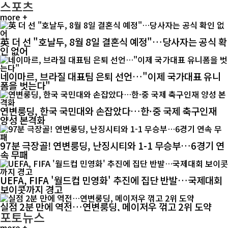
스포츠
more +
英 더 선 "호날두, 8월 8일 결혼식 예정"…당사자는 공식 확
인 없어
네이마르, 브라질 대표팀 은퇴 선언…"이제 국가대표 유니
폼을 벗는다"
연변룽딩, 한국 국민대와 손잡았다…한·중 국제 축구인재
양성 본격화
97분 극장골! 연변룽딩, 난징시티와 1-1 무승부…6경기 연
속 무패
UEFA, FIFA '월드컵 민영화' 추진에 집단 반발…국제대회
보이콧까지 경고
실점 2분 만에 역전…연변룽딩, 메이저우 꺾고 2위 도약
포토뉴스
more +