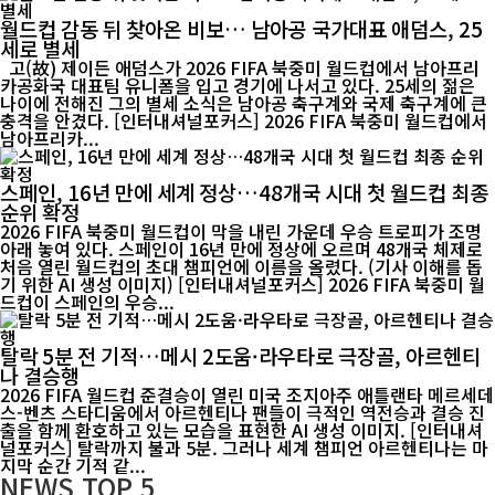
월드컵 감동 뒤 찾아온 비보… 남아공 국가대표 애덤스, 25
세로 별세
고(故) 제이든 애덤스가 2026 FIFA 북중미 월드컵에서 남아프리
카공화국 대표팀 유니폼을 입고 경기에 나서고 있다. 25세의 젊은
나이에 전해진 그의 별세 소식은 남아공 축구계와 국제 축구계에 큰
충격을 안겼다. [인터내셔널포커스] 2026 FIFA 북중미 월드컵에서
남아프리카...
스페인, 16년 만에 세계 정상…48개국 시대 첫 월드컵 최종
순위 확정
2026 FIFA 북중미 월드컵이 막을 내린 가운데 우승 트로피가 조명
아래 놓여 있다. 스페인이 16년 만에 정상에 오르며 48개국 체제로
처음 열린 월드컵의 초대 챔피언에 이름을 올렸다. (기사 이해를 돕
기 위한 AI 생성 이미지) [인터내셔널포커스] 2026 FIFA 북중미 월
드컵이 스페인의 우승...
탈락 5분 전 기적…메시 2도움·라우타로 극장골, 아르헨티
나 결승행
2026 FIFA 월드컵 준결승이 열린 미국 조지아주 애틀랜타 메르세데
스-벤츠 스타디움에서 아르헨티나 팬들이 극적인 역전승과 결승 진
출을 함께 환호하고 있는 모습을 표현한 AI 생성 이미지. [인터내셔
널포커스] 탈락까지 불과 5분. 그러나 세계 챔피언 아르헨티나는 마
지막 순간 기적 같...
NEWS
TOP 5