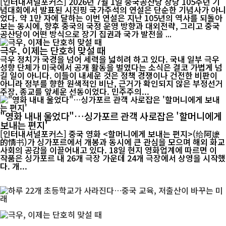
[인터내셔널포커스] 2026년 7월 1일 중국공산당 창당 105주년 기
념대회에서 발표된 시진핑 국가주석의 연설은 단순한 기념사가 아니
었다. 약 1만 자에 달하는 이번 연설은 지난 105년의 역사를 되돌아
보는 동시에, 향후 중국의 국정 운영 방향과 대외전략, 그리고 중국
공산당이 어떤 방식으로 장기 집권과 국가 발전을 ...
극우, 이제는 단호히 맞설 때
극우 정치가 국경을 넘어 세력을 넓히려 하고 있다. 국내 일부 극우
성향 단체가 미국에서 공개 활동을 벌였다는 소식은 결코 가볍게 넘
길 일이 아니다. 이들이 내세운 것은 정책 경쟁이나 건전한 비판이
아니라 정부를 향한 원색적인 비난, 근거가 확인되지 않은 부정선거
주장, 종교를 앞세운 선동이었다. 민주주의...
"영화 내내 울었다"…싱가포르 관객 사로잡은 '할머니에게
보내는 편지'
[인터내셔널포커스] 중국 영화 <할머니에게 보내는 편지>(给阿嬷
的情书)가 싱가포르에서 개봉과 동시에 큰 관심을 모으며 해외 화교
사회의 공감을 이끌어내고 있다. 18일 현지 영화업계에 따르면 이
작품은 싱가포르 내 26개 극장 가운데 24개 극장에서 상영을 시작했
다. 개...