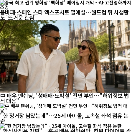
음바페·스페인 스타 엑스포시토 열애설…월드컵 뒤 사생활
도 '뜨거운 관심'
中 배우 톈쉬닝, '성매매·도박설' 전면 부인…"허위정보 법
적 대응"
"한 정거장 남았는데"…25세 아이돌, 고속철 좌석 점유 논
란
"합성사진은 가짜"…홍콩 배우 쉬안쉬안, 허위 다이어트 광