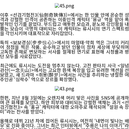
이후 <선검기협전3(仙劍奇狹傳3)>에서는 한 인물 안에 온순한 성
격과 강렬한 인격이 공존하는 이중인격 캐릭터 ‘용규’ 역을 맡아 폭
발적인 인기를 끌었다. 부드럽고 애틋한 모습과, 분노와 강인함을 내
뿜는 모습이 극명히 대비되는 이 캐릭터는 류시시의 연기 스펙트럼
을 각인시키며 대표작으로 자리잡았다.
특히 <보보경심(步步惊心)>에서의 마얼태·약희 역은 그녀의 커리
어 정점을 찍은 작품. 순수하고 밝던 인물이 점차 세상에 부딪히며
고독한 존재로 변모하는 서사를 절제된 연기로 표현해 시청률과 평
단 모두를 사로잡았다.
최근에도 류시시는 도전을 멈추지 않는다. 고전 판타지 사극 <일념
관산(一念关山)>에서는 고요한 흰색 복장을 입고 유려한 액션을 선
보였고, 새 드라마 <취몽(醉梦)>에서는 사건을 추리하는 냉철한 여
주인공 ‘심락수’ 역으로 장르를 확장했다.
한편, 지난 8월 3일에는 오렌지색 머리 땋은 사진을 SNS에 공개하
며 큰 화제를 모았다. 하얀 피부와 대비되는 강렬한 색채는 과거 <선
검기협전3> 속 ‘홍규’ 캐릭터에 대한 오마주로 해석되며 "설원 속 장
미"라는 찬사를 받았다.
올해로 데뷔 21년 차에 접어든 류시시는, 여전히 ‘내면이 빛나는 배
우’로 진화 중이다. 그녀는 최근 인터뷰에서 "주름은 나의 이야기"라