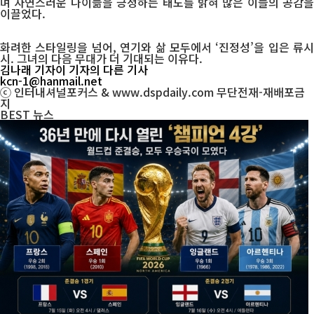
며 자연스러운 나이듦을 긍정하는 태도를 밝혀 많은 이들의 공감을
이끌었다.
화려한 스타일링을 넘어, 연기와 삶 모두에서 ‘진정성’을 입은 류시
시. 그녀의 다음 무대가 더 기대되는 이유다.
김나래 기자
이 기자의 다른 기사
kcn-1@hanmail.net
ⓒ 인터내셔널포커스 & www.dspdaily.com 무단전재-재배포금
지
BEST
뉴스