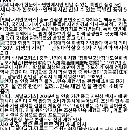
세 나라가 한눈에…연변에서만 만날 수 있는 특별한 풍경 5
선
[인터내셔널포커스] 중국 길림성 연변조선족자치주는 백두산과 두
만강, 국경지대가 어우러진 독특한 자연환경과 역사·문화적 배경을
바탕으로 중국에서도 손꼽히는 관광지로 평가받는다. 특히 연변에
는 다른 지역에서는 쉽게 찾아보기 힘든 이색 풍경들이 곳곳에 자리
해 있어 국내외 관광객들의 발길을 끌고 있다. ...
“30만 희생의 기억”… 난징대학살 희생자 기념관과 역사적
의미
[인터네셔널포커스] 중국 난징에 위치한 ‘침화일군난징대도살희생
동포기념관(侵華日軍南京大屠殺遇難同胞紀念館)’은 1937년 일
본군이 자행한 대학살로 희생된 30만여 명을 추모하기 위해 건립된
역사 공간이다. 기념관은 당시 학살 현장 중 하나였던 ‘강동문(江东
门, 장둥먼) 만인갱’ 유적지 위에 세워졌으며, 1985년...
옌지 설 연휴 관광객 몰려...민속 체험·빙설 관광에 소비도
증가
[인터내셔널포커스] 2026년 설 연휴 기간 중국 지린성 옌지시에 관
광객이 몰리며 지역 관광과 소비가 동시에 늘어났다. 조선족 민속 문
화와 겨울 레저를 결합한 체험형 프로그램이 방문 수요를 끌어올렸
다는 평가다. 연휴 동안 옌지시는 조선족 민속 체험과 공연, 겨울 관
광 시설을 중심으로 관광 프로그램을 ...
차이원징, 붉은 콘셉트로 전한 새해 인사
[인터내셔널포커스] 중국 배우 차이원징(蔡文静)이 설 분위기를 한