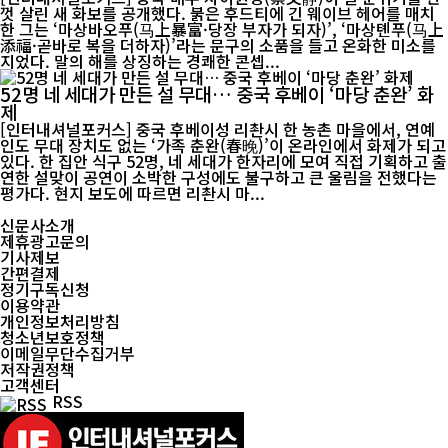
껏 살린 새 화보를 공개했다. 붉은 후드티에 긴 웨이브 헤어를 매치
한 그는 ‘마상바오푸(马上暴富·당장 부자가 되자)’, ‘마상톈푸(马上
添福·곧바로 복을 더하자)’라는 문구의 소품을 들고 온화한 미소를
지었다. 말의 해를 상징하는 경쾌한 콘셉...
52명 네 세대가 만든 설 무대… 중국 후베이 ‘마당 춘완’ 화
제
[인터내셔널포커스] 중국 후베이성 리촨시 한 농촌 마을에서, 연예
인도 무대 장치도 없는 ‘가족 춘완(春晚)’이 온라인에서 화제가 되고
있다. 한 집안 식구 52명, 네 세대가 한자리에 모여 직접 기획하고 출
연한 설맞이 공연이 소박한 구성에도 불구하고 큰 울림을 전했다는
평가다. 현지 보도에 따르면 리촨시 마...
신문사소개
제휴광고문의
기사제보
간편결제
정기구독신청
이용약관
개인정보처리방침
청소년보호정책
이메일무단수집거부
저작권정책
고객센터
RSS