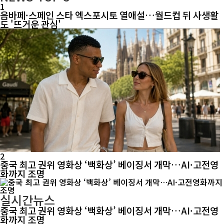
1
음바페·스페인 스타 엑스포시토 열애설…월드컵 뒤 사생활
도 '뜨거운 관심'
2
중국 최고 권위 영화상 ‘백화상’ 베이징서 개막…AI·고전영
화까지 조명
실시간뉴스
중국 최고 권위 영화상 ‘백화상’ 베이징서 개막…AI·고전영
화까지 조명