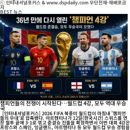
ⓒ 인터내셔널포커스 & www.dspdaily.com 무단전재-재배포금
지
BEST
뉴스
챔피언들의 전쟁이 시작된다…월드컵 4강, 모두 역대 우승
국
[인터내셔널포커스] 2026 FIFA 북중미 월드컵이 마침내 '챔피언
들의 무대'로 압축됐다. 아르헨티나가 12일(한국시간) 스위스를 연
장 혈투 끝에 3-1로 꺾고 준결승 진출을 확정하면서 이번 대회 4강은
프랑스와 스페인, 잉글랜드, 아르헨티나 등 모두 월드컵 우승 경험을