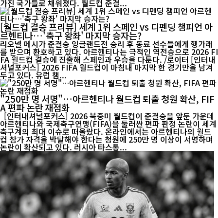
가진 국가들로 채워졌다. 월드컵 준결...
[월드컵 결승 프리뷰] 세계 1위 스페인 vs 디펜딩 챔피언 아
르헨티나…'축구 왕좌' 마지막 승자는?
리오넬 메시가 준결승 잉글랜드전 승리 후 동료 선수들에게 헹가래
를 받으며 환호하고 있다. 아르헨티나는 극적인 역전승으로 2026 FI
FA 월드컵 결승에 진출해 스페인과 우승을 다툰다. /로이터 [인터내
셔널포커스] 2026 FIFA 월드컵이 마침내 마지막 한 경기만을 남겨
두고 있다. 유럽 챔...
"250만 명 서명"…아르헨티나 월드컵 퇴출 청원 확산, FIF
A 편파 논란 재점화
[인터내셔널포커스] 2026 북중미 월드컵이 준결승을 앞둔 가운데
아르헨티나와 국제축구연맹(FIFA)을 둘러싼 편파 판정 논란이 세계
축구계의 최대 이슈로 떠올랐다. 온라인에서는 아르헨티나의 월드
컵 참가 자격을 박탈해야 한다는 청원에 250만 명 이상이 서명하며
논란이 확산되고 있다. 러시아 타스통...