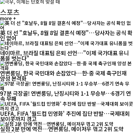
스포츠
more +
英 더 선 "호날두, 8월 8일 결혼식 예정"…당사자는 공식 확
인 없어
네이마르, 브라질 대표팀 은퇴 선언…"이제 국가대표 유니
폼을 벗는다"
연변룽딩, 한국 국민대와 손잡았다…한·중 국제 축구인재
양성 본격화
97분 극장골! 연변룽딩, 난징시티와 1-1 무승부…6경기 연
속 무패
UEFA, FIFA '월드컵 민영화' 추진에 집단 반발…국제대회
보이콧까지 경고
실점 2분 만에 역전…연변룽딩, 메이저우 꺾고 2위 도약