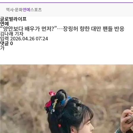
역사·문화
연예
스포츠
글로벌라이프
연예
“양안보다 배우가 먼저?”…장링허 향한 대만 팬들 반응
김나래
기자
입력 2026.04.26 07:24
댓글 0
가