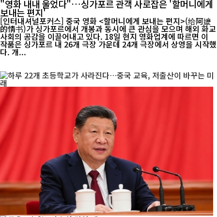
"영화 내내 울었다"…싱가포르 관객 사로잡은 '할머니에게
보내는 편지'
[인터내셔널포커스] 중국 영화 <할머니에게 보내는 편지>(给阿嬷
的情书)가 싱가포르에서 개봉과 동시에 큰 관심을 모으며 해외 화교
사회의 공감을 이끌어내고 있다. 18일 현지 영화업계에 따르면 이
작품은 싱가포르 내 26개 극장 가운데 24개 극장에서 상영을 시작했
다. 개...