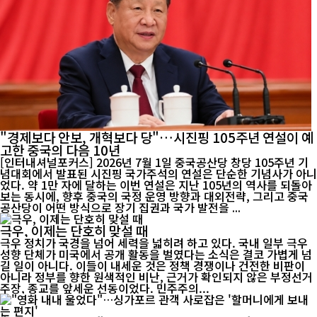
"경제보다 안보, 개혁보다 당"…시진핑 105주년 연설이 예
고한 중국의 다음 10년
[인터내셔널포커스] 2026년 7월 1일 중국공산당 창당 105주년 기
념대회에서 발표된 시진핑 국가주석의 연설은 단순한 기념사가 아니
었다. 약 1만 자에 달하는 이번 연설은 지난 105년의 역사를 되돌아
보는 동시에, 향후 중국의 국정 운영 방향과 대외전략, 그리고 중국
공산당이 어떤 방식으로 장기 집권과 국가 발전을 ...
극우, 이제는 단호히 맞설 때
극우 정치가 국경을 넘어 세력을 넓히려 하고 있다. 국내 일부 극우
성향 단체가 미국에서 공개 활동을 벌였다는 소식은 결코 가볍게 넘
길 일이 아니다. 이들이 내세운 것은 정책 경쟁이나 건전한 비판이
아니라 정부를 향한 원색적인 비난, 근거가 확인되지 않은 부정선거
주장, 종교를 앞세운 선동이었다. 민주주의...