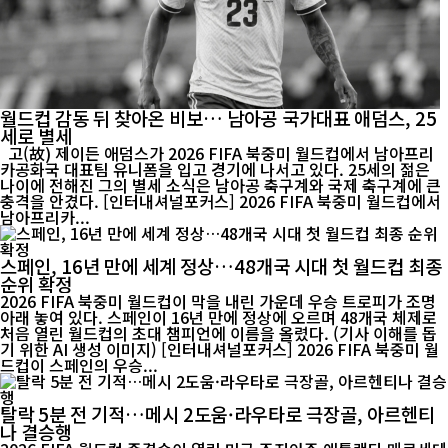
월드컵 감동 뒤 찾아온 비보… 남아공 국가대표 애덤스, 25
세로 별세
고(故) 제이든 애덤스가 2026 FIFA 북중미 월드컵에서 남아프리
카공화국 대표팀 유니폼을 입고 경기에 나서고 있다. 25세의 젊은
나이에 전해진 그의 별세 소식은 남아공 축구계와 국제 축구계에 큰
충격을 안겼다. [인터내셔널포커스] 2026 FIFA 북중미 월드컵에서
남아프리카...
스페인, 16년 만에 세계 정상…48개국 시대 첫 월드컵 최종
순위 확정
2026 FIFA 북중미 월드컵이 막을 내린 가운데 우승 트로피가 조명
아래 놓여 있다. 스페인이 16년 만에 정상에 오르며 48개국 체제로
처음 열린 월드컵의 초대 챔피언에 이름을 올렸다. (기사 이해를 돕
기 위한 AI 생성 이미지) [인터내셔널포커스] 2026 FIFA 북중미 월
드컵이 스페인의 우승...
탈락 5분 전 기적…메시 2도움·라우타로 극장골, 아르헨티
나 결승행