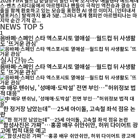
2026 FIFA 월드컵 준결승이 열린 미국 조지아주 애틀랜타 메르세데
스-벤츠 스타디움에서 아르헨티나 팬들이 극적인 역전승과 결승 진
출을 함께 환호하고 있는 모습을 표현한 AI 생성 이미지. [인터내셔
널포커스] 탈락까지 불과 5분. 그러나 세계 챔피언 아르헨티나는 마
지막 순간 기적 같...
NEWS
TOP 5
1
음바페·스페인 스타 엑스포시토 열애설…월드컵 뒤 사생활
도 '뜨거운 관심'
실시간뉴스
음바페·스페인 스타 엑스포시토 열애설…월드컵 뒤 사생활
도 '뜨거운 관심'
中 배우 톈쉬닝, '성매매·도박설' 전면 부인…"허위정보 법
적 대응"
"한 정거장 남았는데"…25세 아이돌, 고속철 좌석 점유 논
란
"합성사진은 가짜"…홍콩 배우 쉬안쉬안, 허위 다이어트 광
고에 법적 대응 예고