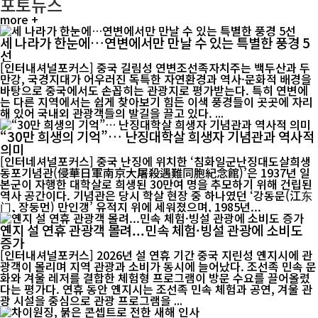
포토뉴스
more +
세 나라가 한눈에…연변에서만 만날 수 있는 특별한 풍경 5
선
[인터내셔널포커스] 중국 길림성 연변조선족자치주는 백두산과 두
만강, 국경지대가 어우러진 독특한 자연환경과 역사·문화적 배경을
바탕으로 중국에서도 손꼽히는 관광지로 평가받는다. 특히 연변에
는 다른 지역에서는 쉽게 찾아보기 힘든 이색 풍경들이 곳곳에 자리
해 있어 국내외 관광객들의 발길을 끌고 있다. ...
“30만 희생의 기억”… 난징대학살 희생자 기념관과 역사적
의미
[인터네셔널포커스] 중국 난징에 위치한 ‘침화일군난징대도살희생
동포기념관(侵華日軍南京大屠殺遇難同胞紀念館)’은 1937년 일
본군이 자행한 대학살로 희생된 30만여 명을 추모하기 위해 건립된
역사 공간이다. 기념관은 당시 학살 현장 중 하나였던 ‘강동문(江东
门, 장둥먼) 만인갱’ 유적지 위에 세워졌으며, 1985년...
옌지 설 연휴 관광객 몰려...민속 체험·빙설 관광에 소비도
증가
[인터내셔널포커스] 2026년 설 연휴 기간 중국 지린성 옌지시에 관
광객이 몰리며 지역 관광과 소비가 동시에 늘어났다. 조선족 민속 문
화와 겨울 레저를 결합한 체험형 프로그램이 방문 수요를 끌어올렸
다는 평가다. 연휴 동안 옌지시는 조선족 민속 체험과 공연, 겨울 관
광 시설을 중심으로 관광 프로그램을 ...