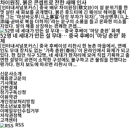
차이원징, 붉은 콘셉트로 전한 새해 인사
[인터내셔널포커스] 중국 배우 차이원징(蔡文静)이 설 분위기를 한
껏 살린 새 화보를 공개했다. 붉은 후드티에 긴 웨이브 헤어를 매치
한 그는 ‘마상바오푸(马上暴富·당장 부자가 되자)’, ‘마상톈푸(马上
添福·곧바로 복을 더하자)’라는 문구의 소품을 들고 온화한 미소를
지었다. 말의 해를 상징하는 경쾌한 콘셉...
52명 네 세대가 만든 설 무대… 중국 후베이 ‘마당 춘완’ 화
제
[인터내셔널포커스] 중국 후베이성 리촨시 한 농촌 마을에서, 연예
인도 무대 장치도 없는 ‘가족 춘완(春晚)’이 온라인에서 화제가 되고
있다. 한 집안 식구 52명, 네 세대가 한자리에 모여 직접 기획하고 출
연한 설맞이 공연이 소박한 구성에도 불구하고 큰 울림을 전했다는
평가다. 현지 보도에 따르면 리촨시 마...
신문사소개
제휴광고문의
기사제보
간편결제
정기구독신청
이용약관
개인정보처리방침
청소년보호정책
이메일무단수집거부
저작권정책
고객센터
RSS