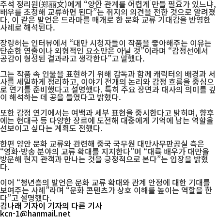
주석 정리원(郑丽文)에게 “양안 관계를 어렵게 만들 필요가 있느냐,
배우를 초청해 교류하면 된다”는 취지의 의견을 전한 것으로 알려졌
다. 이 같은 발언은 드라마를 매개로 한 문화 교류 기대감을 반영한
사례로 해석된다.
장링허는 인터뷰에서 “대만 시청자들이 작품을 좋아해주는 이유는
단순한 연출이나 외형적인 요소만은 아닐 것”이라며 “감정선에서
공감이 형성된 결과라고 생각한다”고 말했다.
그는 작품 속 인물을 표현하기 위해 감독과 함께 캐릭터의 배경과 서
사를 세밀하게 정리하고, 이야기 전개의 논리와 감정 흐름을 중심으
로 연기를 준비했다고 설명했다. 특히 주요 장면과 대사의 의미를 깊
이 해석하는 데 공을 들였다고 밝혔다.
또한 감정 연기에서는 여백과 세부 표현을 중시한다고 밝히며, 향후
에는 현대극 등 다양한 장르에 도전해 대중에게 기억에 남는 역할을
선보이고 싶다는 계획도 전했다.
한편 양안 문화 교류와 관련해 중국 국무원 대만사무판공실 측은
“영화·방송 분야의 교류 확대를 지지한다”며 “대륙 배우가 대만을
방문해 현지 관객과 만나는 것을 긍정적으로 본다”는 입장을 밝혔
다.
이어 “청년층의 발언은 문화 교류 확대와 관계 안정에 대한 기대를
보여주는 사례”라며 “문화 콘텐츠가 상호 이해를 높이는 역할을 한
다”고 설명했다.
김나래 기자
이 기자의 다른 기사
kcn-1@hanmail.net