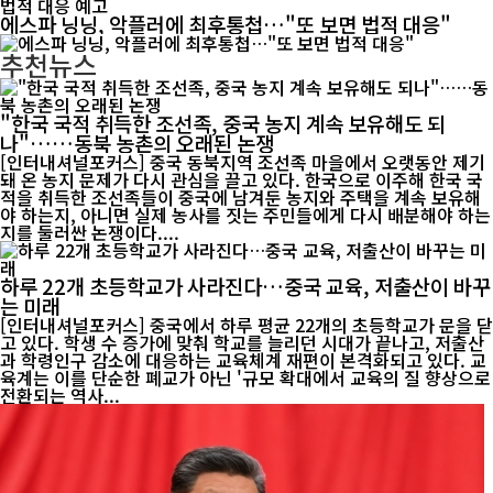
에스파 닝닝, 악플러에 최후통첩…"또 보면 법적 대응"
추천뉴스
"한국 국적 취득한 조선족, 중국 농지 계속 보유해도 되
나"……동북 농촌의 오래된 논쟁
[인터내셔널포커스] 중국 동북지역 조선족 마을에서 오랫동안 제기
돼 온 농지 문제가 다시 관심을 끌고 있다. 한국으로 이주해 한국 국
적을 취득한 조선족들이 중국에 남겨둔 농지와 주택을 계속 보유해
야 하는지, 아니면 실제 농사를 짓는 주민들에게 다시 배분해야 하는
지를 둘러싼 논쟁이다....
하루 22개 초등학교가 사라진다…중국 교육, 저출산이 바꾸
는 미래
[인터내셔널포커스] 중국에서 하루 평균 22개의 초등학교가 문을 닫
고 있다. 학생 수 증가에 맞춰 학교를 늘리던 시대가 끝나고, 저출산
과 학령인구 감소에 대응하는 교육체계 재편이 본격화되고 있다. 교
육계는 이를 단순한 폐교가 아닌 '규모 확대에서 교육의 질 향상으로
전환되는 역사...