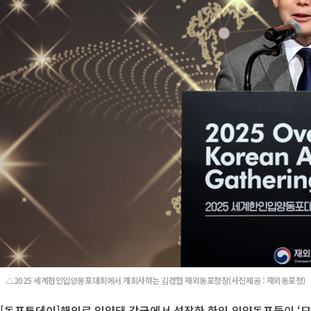
△2025 세계한인입양동포대회에서 개회사하는 김경협 재외동포청장(사진제공 : 재외동포청)
[동포투데이]해외로 입양돼 각국에서 성장한 한인 입양동포들이 ‘모