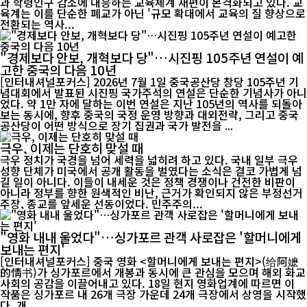
과 학령인구 감소에 대응하는 교육체계 재편이 본격화되고 있다. 교
육계는 이를 단순한 폐교가 아닌 '규모 확대에서 교육의 질 향상으로
전환되는 역사...
"경제보다 안보, 개혁보다 당"…시진핑 105주년 연설이 예
고한 중국의 다음 10년
[인터내셔널포커스] 2026년 7월 1일 중국공산당 창당 105주년 기
념대회에서 발표된 시진핑 국가주석의 연설은 단순한 기념사가 아니
었다. 약 1만 자에 달하는 이번 연설은 지난 105년의 역사를 되돌아
보는 동시에, 향후 중국의 국정 운영 방향과 대외전략, 그리고 중국
공산당이 어떤 방식으로 장기 집권과 국가 발전을 ...
극우, 이제는 단호히 맞설 때
극우 정치가 국경을 넘어 세력을 넓히려 하고 있다. 국내 일부 극우
성향 단체가 미국에서 공개 활동을 벌였다는 소식은 결코 가볍게 넘
길 일이 아니다. 이들이 내세운 것은 정책 경쟁이나 건전한 비판이
아니라 정부를 향한 원색적인 비난, 근거가 확인되지 않은 부정선거
주장, 종교를 앞세운 선동이었다. 민주주의...
"영화 내내 울었다"…싱가포르 관객 사로잡은 '할머니에게
보내는 편지'
[인터내셔널포커스] 중국 영화 <할머니에게 보내는 편지>(给阿嬷
的情书)가 싱가포르에서 개봉과 동시에 큰 관심을 모으며 해외 화교
사회의 공감을 이끌어내고 있다. 18일 현지 영화업계에 따르면 이
작품은 싱가포르 내 26개 극장 가운데 24개 극장에서 상영을 시작했
다. 개...