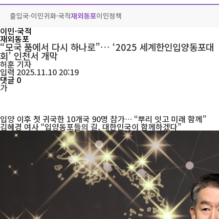
출입국·이민
귀화·국적
재외동포
이민정책
이민·국적
재외동포
“모국 품에서 다시 하나로”… ‘2025 세계한인입양동포대
회’ 인천서 개막
허훈
기자
입력 2025.11.10 20:19
댓글 0
가
입양 이후 첫 귀국한 10개국 90명 참가… “뿌리 잇고 미래 함께”
김혜경 여사 “입양동포들의 길, 대한민국이 함께하겠다”