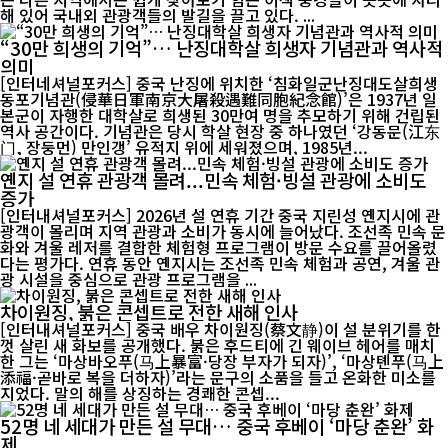
해 있어 국내외 관광객들의 발길을 끌고 있다. ...
“30만 희생의 기억”… 난징대학살 희생자 기념관과 역사적
의미
[인터네셔널포커스] 중국 난징에 위치한 ‘침화일군난징대도살희생
동포기념관(侵華日軍南京大屠殺遇難同胞紀念館)’은 1937년 일
본군이 자행한 대학살로 희생된 30만여 명을 추모하기 위해 건립된
역사 공간이다. 기념관은 당시 학살 현장 중 하나였던 ‘강동문(江东
门, 장둥먼) 만인갱’ 유적지 위에 세워졌으며, 1985년...
옌지 설 연휴 관광객 몰려...민속 체험·빙설 관광에 소비도
증가
[인터내셔널포커스] 2026년 설 연휴 기간 중국 지린성 옌지시에 관
광객이 몰리며 지역 관광과 소비가 동시에 늘어났다. 조선족 민속 문
화와 겨울 레저를 결합한 체험형 프로그램이 방문 수요를 끌어올렸
다는 평가다. 연휴 동안 옌지시는 조선족 민속 체험과 공연, 겨울 관
광 시설을 중심으로 관광 프로그램을 ...
차이원징, 붉은 콘셉트로 전한 새해 인사
[인터내셔널포커스] 중국 배우 차이원징(蔡文静)이 설 분위기를 한
껏 살린 새 화보를 공개했다. 붉은 후드티에 긴 웨이브 헤어를 매치
한 그는 ‘마상바오푸(马上暴富·당장 부자가 되자)’, ‘마상톈푸(马上
添福·곧바로 복을 더하자)’라는 문구의 소품을 들고 온화한 미소를
지었다. 말의 해를 상징하는 경쾌한 콘셉...
52명 네 세대가 만든 설 무대… 중국 후베이 ‘마당 춘완’ 화
제