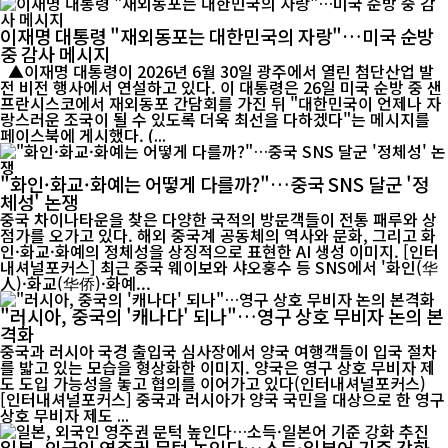
이재명 대통령 "재외동포는 대한민국의 자랑"…미국 순방
중 감사 메시지
▲이재명 대통령이 2026년 6월 30일 광주에서 열린 첨단산업 발
전 비전 행사에서 연설하고 있다. 이 대통령은 26일 미국 순방 중 샌
프란시스코에서 재외동포 간담회를 가진 뒤 "대한민국이 언제나 자
랑스러운 조국이 될 수 있도록 더욱 최선을 다하겠다"는 메시지를
페이스북에 게시했다. (...
"화인·화교·화예는 어떻게 다를까?"…중국 SNS 달군 '정
체성' 논쟁
중국 차이나타운을 찾은 다양한 국적의 방문객들이 전통 패루와 상
점가를 오가고 있다. 해외 중국계 공동체의 역사와 문화, 그리고 화
인·화교·화예의 정체성을 상징적으로 표현한 AI 생성 이미지. [인터
내셔널포커스] 최근 중국 웨이보와 샤오훙수 등 SNS에서 '화인(华
人)·화교(华侨)·화예...
"러시아, 중국의 '캐나다' 되나"…영구 상호 무비자 논의 본
격화
중국과 러시아 국경 출입국 심사장에서 양국 여행객들이 입국 절차
를 밟고 있는 모습을 형상화한 이미지. 양국은 영구 상호 무비자 제
도 도입 가능성을 놓고 협의를 이어가고 있다(인터내셔널포커스)
[인터내셔널포커스] 중국과 러시아가 양국 국민을 대상으로 한 영구
상호 무비자 제도 ...
일본, 외국인 영주권 문턱 높인다…소득·일본어 기준 강화