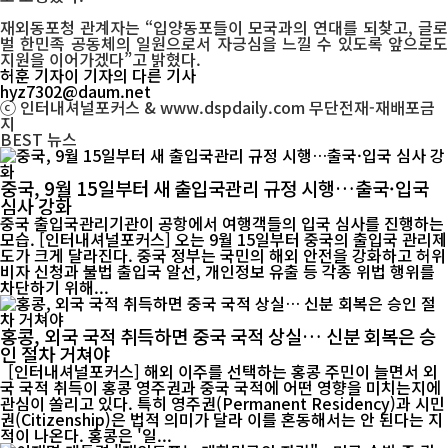
재외동포청 관계자는 “입양동포들이 모국과의 연대를 되찾고, 글로
벌 한민족 공동체의 일원으로서 자긍심을 느낄 수 있도록 앞으로도
지원을 이어가겠다”고 밝혔다.
허훈 기자
이 기자의 다른 기사
hyz7302@daum.net
ⓒ 인터내셔널포커스 & www.dspdaily.com 무단전재-재배포금
지
BEST
뉴스
중국, 9월 15일부터 새 출입국관리 규정 시행…출국·입국
심사 강화
중국 출입국관리기관이 공항에서 여행객들의 입국 심사를 진행하는
모습. [인터내셔널포커스] 오는 9월 15일부터 중국의 출입국 관리제
도가 크게 달라진다. 중국 정부는 국민의 해외 안전을 강화하고 허위
비자 신청과 불법 출입국 알선, 개인정보 유출 등 각종 위법 행위를
차단하기 위해...
홍콩, 외국 국적 취득하면 중국 국적 상실… 신분 회복은 승
인 절차 거쳐야
[인터내셔널포커스] 해외 이주를 선택하는 홍콩 주민이 늘면서 외
국 국적 취득이 홍콩 영주권과 중국 국적에 어떤 영향을 미치는지에
관심이 쏠리고 있다. 특히 영주권(Permanent Residency)과 시민
권(Citizenship)은 법적 의미가 달라 이를 혼동해서는 안 된다는 지
적이 나온다. 홍콩은 '일...