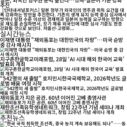
추진
[인터내셔널포커스] 일본 정부가 외국인의 영주권 취득 요건을 대
폭 강화하는 방안을 추진한다. 기존의 생계 유지 능력 중심 심사에서
벗어나 일정 수준 이상의 경제력과 일본어 능력을 요구하는 방향으
로 제도를 손질하면서, 장기 체류 외국인에 대한 심사 기준도 한층
강화될 것으로 보인다. 저출산·고령화...
실시간뉴스
이재명 대통령 "재외동포는 대한민국의 자랑"…미국 순방
중 감사 메시지
지구촌한글학교미래포럼, 28일 ‘AI 시대 해외 한국어 교육’
발표회 개최
“542명의 새 출발” 호치민시한국국제학교, 2026학년도 글
로벌 배움 여정 시작
재외동포가 지은 공관, 60년 이어진 고베 총영사관
재한조선족유학생네트워크, 창립 22주년 기념 세미나 개최
추천뉴스