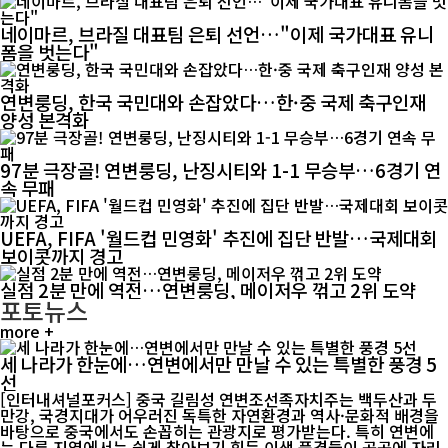
네이마르, 브라질 대표팀 은퇴 선언…"이제 국가대표 유니
폼을 벗는다"
연변룽딩, 한국 국민대와 손잡았다…한·중 국제 축구인재
양성 본격화
97분 극장골! 연변룽딩, 난징시티와 1-1 무승부…6경기 연
속 무패
UEFA, FIFA '월드컵 민영화' 추진에 집단 반발…국제대회
보이콧까지 경고
실점 2분 만에 역전…연변룽딩, 메이저우 꺾고 2위 도약
포토뉴스
more +
세 나라가 한눈에…연변에서만 만날 수 있는 특별한 풍경 5
선
[인터내셔널포커스] 중국 길림성 연변조선족자치주는 백두산과 두
만강, 국경지대가 어우러진 독특한 자연환경과 역사·문화적 배경을
바탕으로 중국에서도 손꼽히는 관광지로 평가받는다. 특히 연변에
는 다른 지역에서는 쉽게 찾아보기 힘든 이색 풍경들이 곳곳에 자리