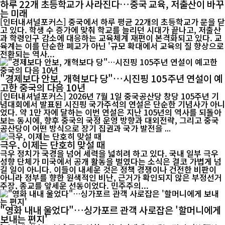
하루 22개 초등학교가 사라진다…중국 교육, 저출산이 바꾸
는 미래
[인터내셔널포커스] 중국에서 하루 평균 22개의 초등학교가 문을 닫
고 있다. 학생 수 증가에 맞춰 학교를 늘리던 시대가 끝나고, 저출산
과 학령인구 감소에 대응하는 교육체계 재편이 본격화되고 있다. 교
육계는 이를 단순한 폐교가 아닌 '규모 확대에서 교육의 질 향상으로
전환되는 역사...
"경제보다 안보, 개혁보다 당"…시진핑 105주년 연설이 예
고한 중국의 다음 10년
[인터내셔널포커스] 2026년 7월 1일 중국공산당 창당 105주년 기
념대회에서 발표된 시진핑 국가주석의 연설은 단순한 기념사가 아니
었다. 약 1만 자에 달하는 이번 연설은 지난 105년의 역사를 되돌아
보는 동시에, 향후 중국의 국정 운영 방향과 대외전략, 그리고 중국
공산당이 어떤 방식으로 장기 집권과 국가 발전을 ...
극우, 이제는 단호히 맞설 때
극우 정치가 국경을 넘어 세력을 넓히려 하고 있다. 국내 일부 극우
성향 단체가 미국에서 공개 활동을 벌였다는 소식은 결코 가볍게 넘
길 일이 아니다. 이들이 내세운 것은 정책 경쟁이나 건전한 비판이
아니라 정부를 향한 원색적인 비난, 근거가 확인되지 않은 부정선거
주장, 종교를 앞세운 선동이었다. 민주주의...
"영화 내내 울었다"…싱가포르 관객 사로잡은 '할머니에게
보내는 편지'