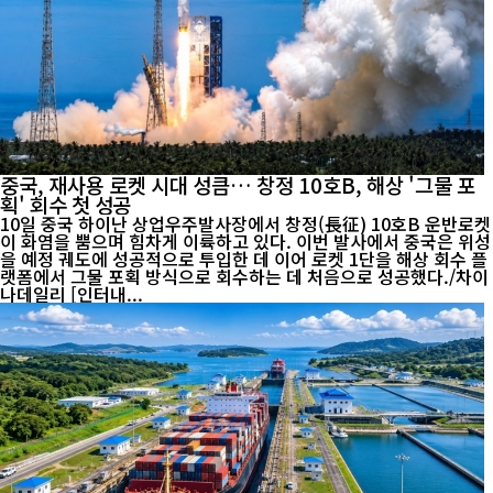
중국, 재사용 로켓 시대 성큼… 창정 10호B, 해상 '그물 포
획' 회수 첫 성공
10일 중국 하이난 상업우주발사장에서 창정(長征) 10호B 운반로켓
이 화염을 뿜으며 힘차게 이륙하고 있다. 이번 발사에서 중국은 위성
을 예정 궤도에 성공적으로 투입한 데 이어 로켓 1단을 해상 회수 플
랫폼에서 그물 포획 방식으로 회수하는 데 처음으로 성공했다./차이
나데일리 [인터내...