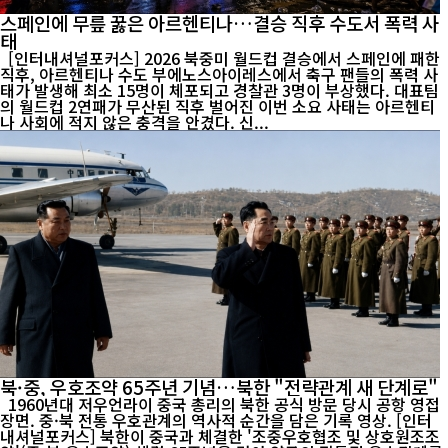
스페인에 무릎 꿇은 아르헨티나…결승 직후 수도서 폭력 사
태
[인터내셔널포커스] 2026 북중미 월드컵 결승에서 스페인에 패한
직후, 아르헨티나 수도 부에노스아이레스에서 축구 팬들의 폭력 사
태가 발생해 최소 15명이 체포되고 경찰관 3명이 부상했다. 대표팀
의 월드컵 2연패가 무산된 직후 벌어진 이번 소요 사태는 아르헨티
나 사회에 적지 않은 충격을 안겼다. 신...
북·중, 우호조약 65주년 기념…북한 "전략관계 새 단계로"
1960년대 저우언라이 중국 총리의 북한 공식 방문 당시 공항 영접
장면. 중·북 전통 우호관계의 역사적 순간을 담은 기록 영상. [인터
내셔널포커스] 북한이 중국과 체결한 '조중우호협조 및 상호원조조