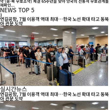
약'(중·북 우호조약) 체결 65주년을 맞아 양국의 전통적 우호관계를
재확인...
NEWS
TOP 5
1
연길공항, 7월 이용객 역대 최대…한국 노선 확대 타고 동북
아 관문 도약
실시간뉴스
연길공항, 7월 이용객 역대 최대…한국 노선 확대 타고 동북
아 관문 도약