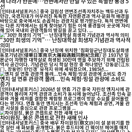
세 나라가 한눈에…연변에서만 만날 수 있는 특별한 풍경 5
선
[인터내셔널포커스] 중국 길림성 연변조선족자치주는 백두산과 두
만강, 국경지대가 어우러진 독특한 자연환경과 역사·문화적 배경을
바탕으로 중국에서도 손꼽히는 관광지로 평가받는다. 특히 연변에
는 다른 지역에서는 쉽게 찾아보기 힘든 이색 풍경들이 곳곳에 자리
해 있어 국내외 관광객들의 발길을 끌고 있다. ...
“30만 희생의 기억”… 난징대학살 희생자 기념관과 역사적
의미
[인터네셔널포커스] 중국 난징에 위치한 ‘침화일군난징대도살희생
동포기념관(侵華日軍南京大屠殺遇難同胞紀念館)’은 1937년 일
본군이 자행한 대학살로 희생된 30만여 명을 추모하기 위해 건립된
역사 공간이다. 기념관은 당시 학살 현장 중 하나였던 ‘강동문(江东
门, 장둥먼) 만인갱’ 유적지 위에 세워졌으며, 1985년...
옌지 설 연휴 관광객 몰려...민속 체험·빙설 관광에 소비도
증가
[인터내셔널포커스] 2026년 설 연휴 기간 중국 지린성 옌지시에 관
광객이 몰리며 지역 관광과 소비가 동시에 늘어났다. 조선족 민속 문
화와 겨울 레저를 결합한 체험형 프로그램이 방문 수요를 끌어올렸
다는 평가다. 연휴 동안 옌지시는 조선족 민속 체험과 공연, 겨울 관
광 시설을 중심으로 관광 프로그램을 ...
차이원징, 붉은 콘셉트로 전한 새해 인사
[인터내셔널포커스] 중국 배우 차이원징(蔡文静)이 설 분위기를 한
껏 살린 새 화보를 공개했다. 붉은 후드티에 긴 웨이브 헤어를 매치