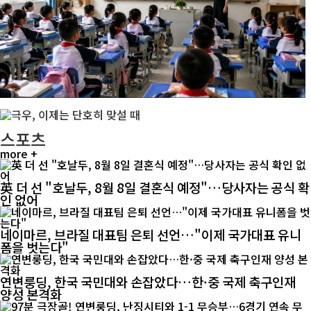
스포츠
more +
英 더 선 "호날두, 8월 8일 결혼식 예정"…당사자는 공식 확
인 없어
네이마르, 브라질 대표팀 은퇴 선언…"이제 국가대표 유니
폼을 벗는다"
연변룽딩, 한국 국민대와 손잡았다…한·중 국제 축구인재
양성 본격화