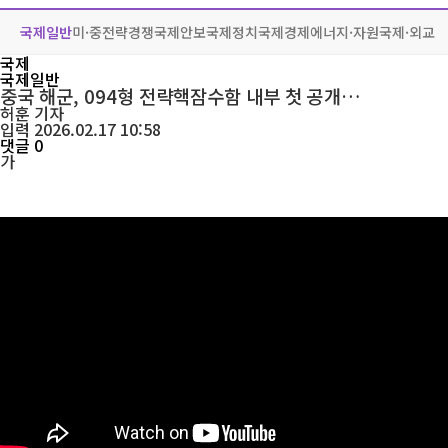
국제일반
미·중전략경쟁
국제안보
국제정치
국제경제
에너지·자원
국제·외교
국제
국제일반
중국 해군, 094형 전략핵잠수함 내부 첫 공개…
허훈
기자
입력 2026.02.17 10:58
댓글 0
가