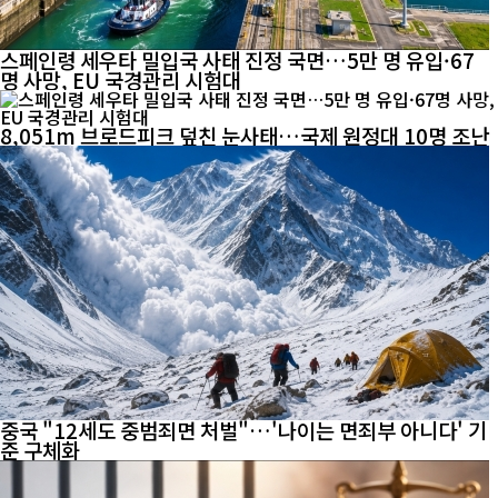
스페인령 세우타 밀입국 사태 진정 국면…5만 명 유입·67
명 사망, EU 국경관리 시험대
8,051m 브로드피크 덮친 눈사태…국제 원정대 10명 조난
중국 "12세도 중범죄면 처벌"…'나이는 면죄부 아니다' 기
준 구체화