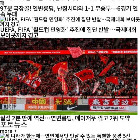
97분 극장골! 연변룽딩, 난징시티와 1-1 무승부…6경기 연
속 무패
UEFA, FIFA '월드컵 민영화' 추진에 집단 반발…국제대회
보이콧까지 경고
실점 2분 만에 역전…연변룽딩, 메이저우 꺾고 2위 도약
포토뉴스
more +