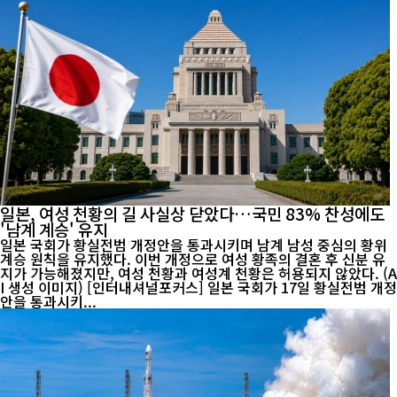
일본, 여성 천황의 길 사실상 닫았다…국민 83% 찬성에도
'남계 계승' 유지
일본 국회가 황실전범 개정안을 통과시키며 남계 남성 중심의 황위
계승 원칙을 유지했다. 이번 개정으로 여성 황족의 결혼 후 신분 유
지가 가능해졌지만, 여성 천황과 여성계 천황은 허용되지 않았다. (A
I 생성 이미지) [인터내셔널포커스] 일본 국회가 17일 황실전범 개정
안을 통과시키...