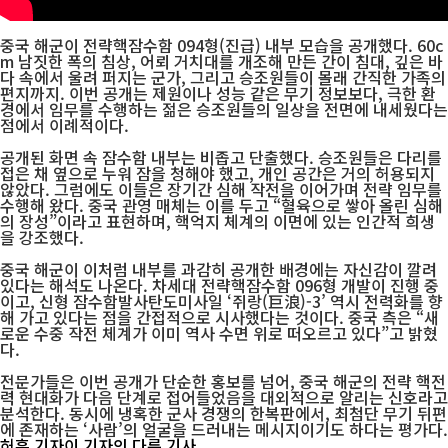
중국 해군이 전략핵잠수함 094형(진급) 내부 모습을 공개했다. 60c
m 남짓한 폭의 침상, 어뢰 거치대를 개조해 만든 간이 침대, 깊은 바
다 속에서 울려 퍼지는 군가, 그리고 승조원들이 몰래 간직한 가족의
편지까지. 이번 공개는 제원이나 성능 같은 무기 정보보다, 극한 환
경에서 임무를 수행하는 젊은 승조원들의 일상을 전면에 내세웠다는
점에서 이례적이다.
공개된 화면 속 잠수함 내부는 비좁고 단출했다. 승조원들은 다리를
접은 채 옆으로 누워 잠을 청해야 했고, 개인 공간은 거의 허용되지
않았다. 그럼에도 이들은 장기간 심해 작전을 이어가며 전략 임무를
수행해 왔다. 중국 관영 매체는 이를 두고 “혈육으로 쌓아 올린 심해
의 장성”이라고 표현하며, 핵억지 체계의 이면에 있는 인간적 희생
을 강조했다.
중국 해군이 이처럼 내부를 과감히 공개한 배경에는 자신감이 깔려
있다는 해석도 나온다. 차세대 전략핵잠수함 096형 개발이 진행 중
이고, 신형 잠수함발사탄도미사일 ‘쥐랑(巨浪)-3’ 역시 전력화를 향
해 가고 있다는 점을 간접적으로 시사했다는 것이다. 중국 측은 “새
로운 수중 작전 체계가 이미 역사 수면 위로 떠오르고 있다”고 밝혔
다.
전문가들은 이번 공개가 단순한 홍보를 넘어, 중국 해군의 전략 핵전
력 현대화가 다음 단계로 접어들었음을 대외적으로 알리는 신호라고
분석한다. 동시에 냉혹한 군사 경쟁의 한복판에서, 최첨단 무기 뒤편
에 존재하는 ‘사람’의 얼굴을 드러내는 메시지이기도 하다는 평가다.
허훈 기자
이 기자의 다른 기사