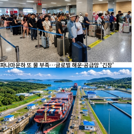
파나마운하 또 물 부족…글로벌 해운·공급망 '긴장'