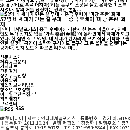
한 그는 ‘마상바오푸(马上暴富·당장 부자가 되자)’, ‘마상톈푸(马上
添福·곧바로 복을 더하자)’라는 문구의 소품을 들고 온화한 미소를
지었다. 말의 해를 상징하는 경쾌한 콘셉...
52명 네 세대가 만든 설 무대… 중국 후베이 ‘마당 춘완’ 화
제
[인터내셔널포커스] 중국 후베이성 리촨시 한 농촌 마을에서, 연예
인도 무대 장치도 없는 ‘가족 춘완(春晚)’이 온라인에서 화제가 되고
있다. 한 집안 식구 52명, 네 세대가 한자리에 모여 직접 기획하고 출
연한 설맞이 공연이 소박한 구성에도 불구하고 큰 울림을 전했다는
평가다. 현지 보도에 따르면 리촨시 마...
신문사소개
제휴광고문의
기사제보
간편결제
정기구독신청
이용약관
개인정보처리방침
청소년보호정책
이메일무단수집거부
저작권정책
고객센터
RSS
韓華미디어 | 제호 : 인터내셔널포커스 | 등록번호 : 경기 아54198
│등록일자 2011.10.24│발행·편집인 : 정경화│발행주소 : 경기
도 김포시 봉화로 17-19 502호 | TEL: 031-990-5844│FAX : 031