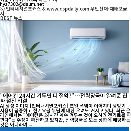
hyz7302@daum.net
ⓒ 인터내셔널포커스 & www.dspdaily.com 무단전재-재배포금
지
BEST
뉴스
"에어컨 24시간 켜두면 더 절약?"…전력당국이 알려준 진
짜 절전 비결
AI 생성 이미지 [인터내셔널포커스] 연일 폭염이 이어지며 냉방기
사용이 급증하고 전기요금 부담에 대한 우려도 커지고 있다. 최근 온
라인에서는 "에어컨은 24시간 계속 켜두는 것이 오히려 전기료를 아
낀다"는 주장이 확산하고 있지만, 전력당국은 모든 상황에 해당하는
것은 아니라며 ...