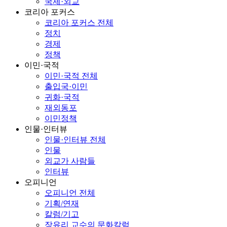
국제·외교
코리아 포커스
코리아 포커스 전체
정치
경제
정책
이민·국적
이민·국적 전체
출입국·이민
귀화·국적
재외동포
이민정책
인물·인터뷰
인물·인터뷰 전체
인물
외교가 사람들
인터뷰
오피니언
오피니언 전체
기획/연재
칼럼/기고
장유리 교수의 문화칼럼