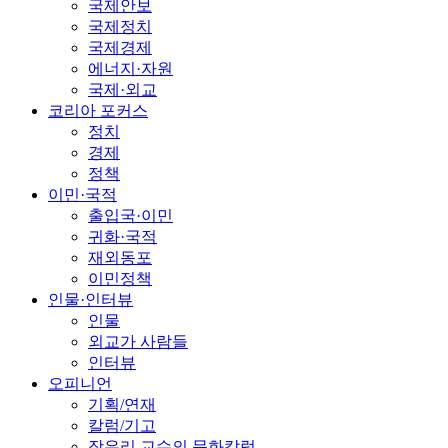
국제안보
국제정치
국제경제
에너지·자원
국제·외교
코리아 포커스
정치
경제
정책
이민·국적
출입국·이민
귀화·국적
재외동포
이민정책
인물·인터뷰
인물
외교가 사람들
인터뷰
오피니언
기획/연재
칼럼/기고
장유리 교수의 문화칼럼