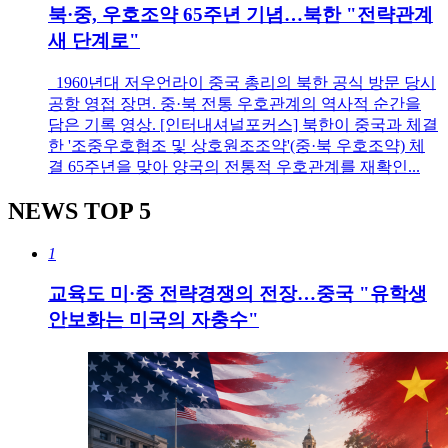
북·중, 우호조약 65주년 기념…북한 "전략관계
새 단계로"
1960년대 저우언라이 중국 총리의 북한 공식 방문 당시
공항 영접 장면. 중·북 전통 우호관계의 역사적 순간을
담은 기록 영상. [인터내셔널포커스] 북한이 중국과 체결
한 '조중우호협조 및 상호원조조약'(중·북 우호조약) 체
결 65주년을 맞아 양국의 전통적 우호관계를 재확인...
NEWS
TOP 5
1
교육도 미·중 전략경쟁의 전장…중국 "유학생
안보화는 미국의 자충수"