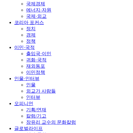
국제경제
에너지·자원
국제·외교
코리아 포커스
정치
경제
정책
이민·국적
출입국·이민
귀화·국적
재외동포
이민정책
인물·인터뷰
인물
외교가 사람들
인터뷰
오피니언
기획/연재
칼럼/기고
장유리 교수의 문화칼럼
글로벌라이프