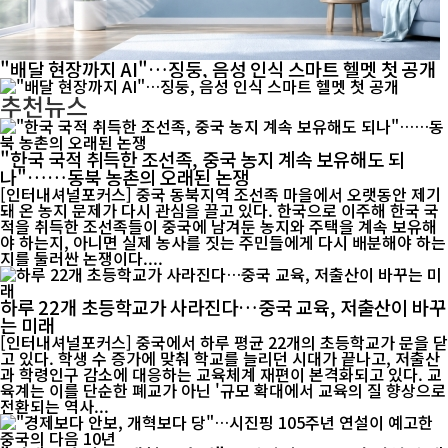
"배달 현장까지 AI"…징둥, 음성 인식 스마트 헬멧 첫 공개
추천뉴스
"한국 국적 취득한 조선족, 중국 농지 계속 보유해도 되
나"……동북 농촌의 오래된 논쟁
[인터내셔널포커스] 중국 동북지역 조선족 마을에서 오랫동안 제기
돼 온 농지 문제가 다시 관심을 끌고 있다. 한국으로 이주해 한국 국
적을 취득한 조선족들이 중국에 남겨둔 농지와 주택을 계속 보유해
야 하는지, 아니면 실제 농사를 짓는 주민들에게 다시 배분해야 하는
지를 둘러싼 논쟁이다....
하루 22개 초등학교가 사라진다…중국 교육, 저출산이 바꾸
는 미래
[인터내셔널포커스] 중국에서 하루 평균 22개의 초등학교가 문을 닫
고 있다. 학생 수 증가에 맞춰 학교를 늘리던 시대가 끝나고, 저출산
과 학령인구 감소에 대응하는 교육체계 재편이 본격화되고 있다. 교
육계는 이를 단순한 폐교가 아닌 '규모 확대에서 교육의 질 향상으로
전환되는 역사...