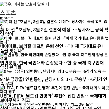
스포츠
more +
英 더 선 "호날두, 8월 8일 결혼식 예정"…당사자는 공식 확
인 없어
네이마르, 브라질 대표팀 은퇴 선언…"이제 국가대표 유니
폼을 벗는다"
연변룽딩, 한국 국민대와 손잡았다…한·중 국제 축구인재
양성 본격화
97분 극장골! 연변룽딩, 난징시티와 1-1 무승부…6경기 연
속 무패
UEFA, FIFA '월드컵 민영화' 추진에 집단 반발…국제대회
보이콧까지 경고
실점 2분 만에 역전…연변룽딩, 메이저우 꺾고 2위 도약