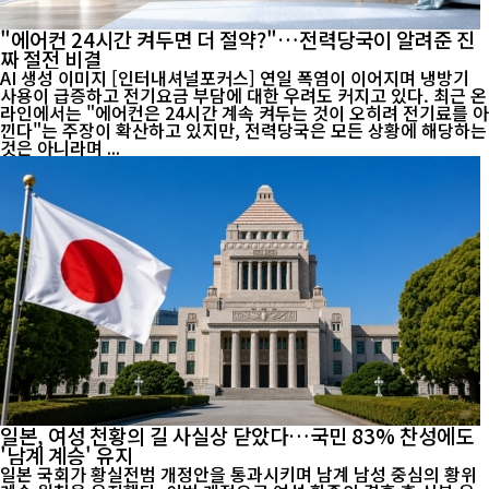
"에어컨 24시간 켜두면 더 절약?"…전력당국이 알려준 진
짜 절전 비결
AI 생성 이미지 [인터내셔널포커스] 연일 폭염이 이어지며 냉방기
사용이 급증하고 전기요금 부담에 대한 우려도 커지고 있다. 최근 온
라인에서는 "에어컨은 24시간 계속 켜두는 것이 오히려 전기료를 아
낀다"는 주장이 확산하고 있지만, 전력당국은 모든 상황에 해당하는
것은 아니라며 ...
일본, 여성 천황의 길 사실상 닫았다…국민 83% 찬성에도
'남계 계승' 유지
일본 국회가 황실전범 개정안을 통과시키며 남계 남성 중심의 황위