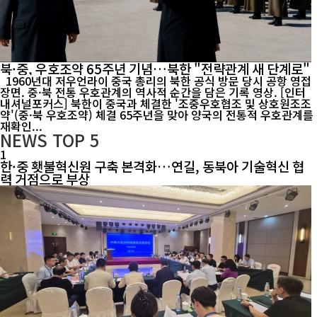
북·중, 우호조약 65주년 기념…북한 "전략관계 새 단계로"
1960년대 저우언라이 중국 총리의 북한 공식 방문 당시 공항 영접
장면. 중·북 전통 우호관계의 역사적 순간을 담은 기록 영상. [인터
내셔널포커스] 북한이 중국과 체결한 '조중우호협조 및 상호원조조
약'(중·북 우호조약) 체결 65주년을 맞아 양국의 전통적 우호관계를
재확인...
NEWS
TOP 5
1
한·중 횃불혁신원 구축 본격화…연길, 동북아 기술혁신 협
력 거점으로 부상