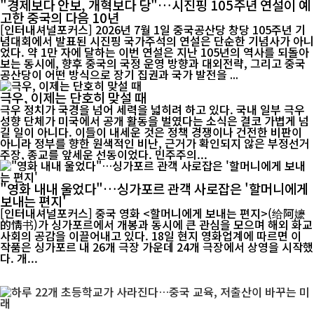
"경제보다 안보, 개혁보다 당"…시진핑 105주년 연설이 예
고한 중국의 다음 10년
[인터내셔널포커스] 2026년 7월 1일 중국공산당 창당 105주년 기
념대회에서 발표된 시진핑 국가주석의 연설은 단순한 기념사가 아니
었다. 약 1만 자에 달하는 이번 연설은 지난 105년의 역사를 되돌아
보는 동시에, 향후 중국의 국정 운영 방향과 대외전략, 그리고 중국
공산당이 어떤 방식으로 장기 집권과 국가 발전을 ...
극우, 이제는 단호히 맞설 때
극우 정치가 국경을 넘어 세력을 넓히려 하고 있다. 국내 일부 극우
성향 단체가 미국에서 공개 활동을 벌였다는 소식은 결코 가볍게 넘
길 일이 아니다. 이들이 내세운 것은 정책 경쟁이나 건전한 비판이
아니라 정부를 향한 원색적인 비난, 근거가 확인되지 않은 부정선거
주장, 종교를 앞세운 선동이었다. 민주주의...
"영화 내내 울었다"…싱가포르 관객 사로잡은 '할머니에게
보내는 편지'
[인터내셔널포커스] 중국 영화 <할머니에게 보내는 편지>(给阿嬷
的情书)가 싱가포르에서 개봉과 동시에 큰 관심을 모으며 해외 화교
사회의 공감을 이끌어내고 있다. 18일 현지 영화업계에 따르면 이
작품은 싱가포르 내 26개 극장 가운데 24개 극장에서 상영을 시작했
다. 개...