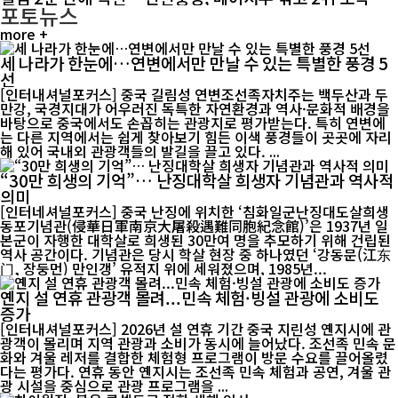
포토뉴스
more +
세 나라가 한눈에…연변에서만 만날 수 있는 특별한 풍경 5
선
[인터내셔널포커스] 중국 길림성 연변조선족자치주는 백두산과 두
만강, 국경지대가 어우러진 독특한 자연환경과 역사·문화적 배경을
바탕으로 중국에서도 손꼽히는 관광지로 평가받는다. 특히 연변에
는 다른 지역에서는 쉽게 찾아보기 힘든 이색 풍경들이 곳곳에 자리
해 있어 국내외 관광객들의 발길을 끌고 있다. ...
“30만 희생의 기억”… 난징대학살 희생자 기념관과 역사적
의미
[인터네셔널포커스] 중국 난징에 위치한 ‘침화일군난징대도살희생
동포기념관(侵華日軍南京大屠殺遇難同胞紀念館)’은 1937년 일
본군이 자행한 대학살로 희생된 30만여 명을 추모하기 위해 건립된
역사 공간이다. 기념관은 당시 학살 현장 중 하나였던 ‘강동문(江东
门, 장둥먼) 만인갱’ 유적지 위에 세워졌으며, 1985년...
옌지 설 연휴 관광객 몰려...민속 체험·빙설 관광에 소비도
증가
[인터내셔널포커스] 2026년 설 연휴 기간 중국 지린성 옌지시에 관
광객이 몰리며 지역 관광과 소비가 동시에 늘어났다. 조선족 민속 문
화와 겨울 레저를 결합한 체험형 프로그램이 방문 수요를 끌어올렸
다는 평가다. 연휴 동안 옌지시는 조선족 민속 체험과 공연, 겨울 관
광 시설을 중심으로 관광 프로그램을 ...