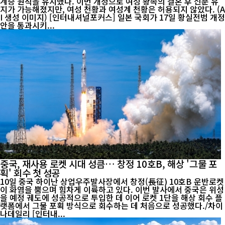
계승 원칙을 유지했다. 이번 개정으로 여성 황족의 결혼 후 신분 유
지가 가능해졌지만, 여성 천황과 여성계 천황은 허용되지 않았다. (A
I 생성 이미지) [인터내셔널포커스] 일본 국회가 17일 황실전범 개정
안을 통과시키...
중국, 재사용 로켓 시대 성큼… 창정 10호B, 해상 '그물 포
획' 회수 첫 성공
10일 중국 하이난 상업우주발사장에서 창정(長征) 10호B 운반로켓
이 화염을 뿜으며 힘차게 이륙하고 있다. 이번 발사에서 중국은 위성
을 예정 궤도에 성공적으로 투입한 데 이어 로켓 1단을 해상 회수 플
랫폼에서 그물 포획 방식으로 회수하는 데 처음으로 성공했다./차이
나데일리 [인터내...