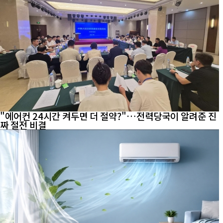
"에어컨 24시간 켜두면 더 절약?"…전력당국이 알려준 진
짜 절전 비결