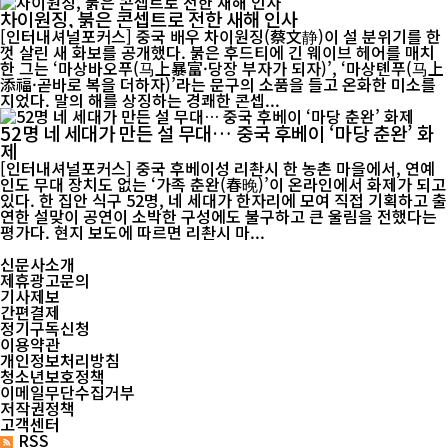
차이원징, 붉은 콘셉트로 전한 새해 인사
[인터내셔널포커스] 중국 배우 차이원징(蔡文静)이 설 분위기를 한
껏 살린 새 화보를 공개했다. 붉은 후드티에 긴 웨이브 헤어를 매치
한 그는 ‘마상바오푸(马上暴富·당장 부자가 되자)’, ‘마상톈푸(马上
添福·곧바로 복을 더하자)’라는 문구의 소품을 들고 온화한 미소를
지었다. 말의 해를 상징하는 경쾌한 콘셉...
52명 네 세대가 만든 설 무대… 중국 후베이 ‘마당 춘완’ 화
제
[인터내셔널포커스] 중국 후베이성 리촨시 한 농촌 마을에서, 연예
인도 무대 장치도 없는 ‘가족 춘완(春晚)’이 온라인에서 화제가 되고
있다. 한 집안 식구 52명, 네 세대가 한자리에 모여 직접 기획하고 출
연한 설맞이 공연이 소박한 구성에도 불구하고 큰 울림을 전했다는
평가다. 현지 보도에 따르면 리촨시 마...
신문사소개
제휴광고문의
기사제보
간편결제
정기구독신청
이용약관
개인정보처리방침
청소년보호정책
이메일무단수집거부
저작권정책
고객센터
RSS