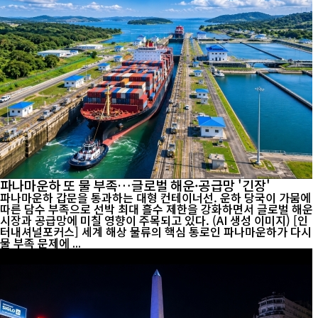
파나마운하 또 물 부족…글로벌 해운·공급망 '긴장'
파나마운하 갑문을 통과하는 대형 컨테이너선. 운하 당국이 가뭄에
따른 담수 부족으로 선박 최대 흘수 제한을 강화하면서 글로벌 해운
시장과 공급망에 미칠 영향이 주목되고 있다. (AI 생성 이미지) [인
터내셔널포커스] 세계 해상 물류의 핵심 통로인 파나마운하가 다시
물 부족 문제에 ...