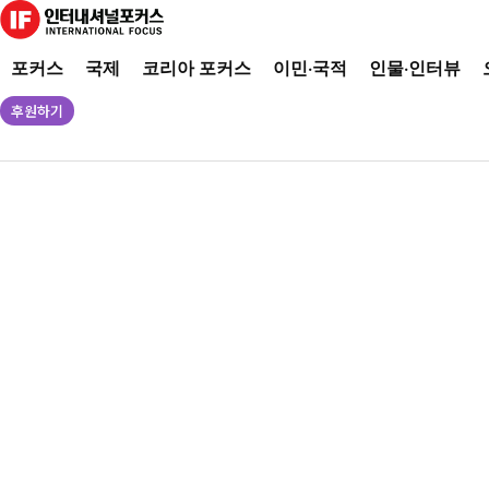
포커스
국제
코리아 포커스
이민·국적
인물·인터뷰
후원하기