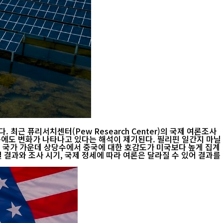
 퓨리서치센터(Pew Research Center)의 국제 여론조사
나타나고 있다는 해석이 제기된다. 필리핀 일간지 마닐
대상 국가 가운데 상당수에서 중국에 대한 호감도가 미국보다 높게 집계
결과와 조사 시기, 국제 정세에 따라 여론은 달라질 수 있어 결과를