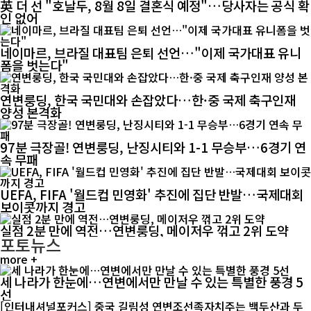
英 더 선 "호날두, 8월 8일 결혼식 예정"…당사자는 공식 확
인 없어
네이마르, 브라질 대표팀 은퇴 선언…"이제 국가대표 유니
폼을 벗는다"
연변룽딩, 한국 국민대와 손잡았다…한·중 국제 축구인재
양성 본격화
97분 극장골! 연변룽딩, 난징시티와 1-1 무승부…6경기 연
속 무패
UEFA, FIFA '월드컵 민영화' 추진에 집단 반발…국제대회
보이콧까지 경고
실점 2분 만에 역전…연변룽딩, 메이저우 꺾고 2위 도약
포토뉴스
more +
세 나라가 한눈에…연변에서만 만날 수 있는 특별한 풍경 5
선
[인터내셔널포커스] 중국 길림성 연변조선족자치주는 백두산과 두