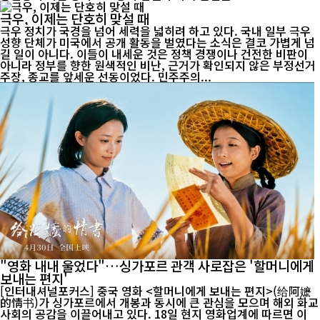
극우, 이제는 단호히 맞설 때
극우 정치가 국경을 넘어 세력을 넓히려 하고 있다. 국내 일부 극우
성향 단체가 미국에서 공개 활동을 벌였다는 소식은 결코 가볍게 넘
길 일이 아니다. 이들이 내세운 것은 정책 경쟁이나 건전한 비판이
아니라 정부를 향한 원색적인 비난, 근거가 확인되지 않은 부정선거
주장, 종교를 앞세운 선동이었다. 민주주의...
"영화 내내 울었다"…싱가포르 관객 사로잡은 '할머니에게
보내는 편지'
[인터내셔널포커스] 중국 영화 <할머니에게 보내는 편지>(给阿嬷
的情书)가 싱가포르에서 개봉과 동시에 큰 관심을 모으며 해외 화교
사회의 공감을 이끌어내고 있다. 18일 현지 영화업계에 따르면 이