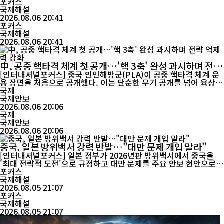
있다. 최근 퓨리서치센터(Pew Research Center)의 국제 여론조
포커스
사 결과를 토대로 중국에 대한 긍정적 평가가 미국보다 높게 나타난
국제해설
국가가 적지 않다는 보도가 이어지면서, 글로벌 소프트파워 경쟁의
2026.08.06 20:41
포커스
흐름에도 변화가 나타나고 있다는 해석이 제기된다. ...
국제해설
2026.08.06 20:41
中, 공중 핵타격 체계 첫 공개…'핵 3축' 완성 과시하며 전략
억제력 강화
[인터내셔널포커스] 중국 인민해방군(PLA)이 공중 핵타격 체계 운
용 장면을 처음으로 공개했다. 이는 단순한 무기 공개를 넘어 육상·
해상·공중으로 이어지는 '핵 3축(Nuclear Triad)' 능력을 대외적으
국제
로 과시하며 전략적 억제력을 한층 강화하겠다는 메시지를 담은 것
국제안보
으로 해석된다. 특히 미·중 전략 경쟁이 심화되고 인도·태평양 지역
2026.08.06 20:06
의 군사적 긴장이 이어지는 시점에 공개됐다는 점에서 국제...
국제
국제안보
2026.08.06 20:06
중국, 일본 방위백서 강력 반발…"대만 문제 개입 말라"
[인터내셔널포커스] 일본 정부가 2026년판 방위백서에서 중국을
'최대 전략적 도전'으로 규정하고 대만 문제를 주요 안보 현안으로
거론하자 중국이 즉각 강하게 반발했다. 중국 외교부는 "중국 위협
포커스
론을 과장하고 내정에 간섭했다"며 일본 정부에 외교 경로를 통한
국제해설
엄정한 항의를 제기했고, 양국 간 안보 갈등도 다시 고조되는 양상이
2026.08.05 21:07
다. 린젠 중국 외교부 대변인은 5일 정례브리핑에서 "일본 방위백서
포커스
는 이른바 '중국...
국제해설
2026.08.05 21:07