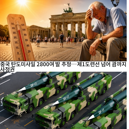
중국 탄도미사일 2800여 발 추정…제1도련선 넘어 괌까지
사정권