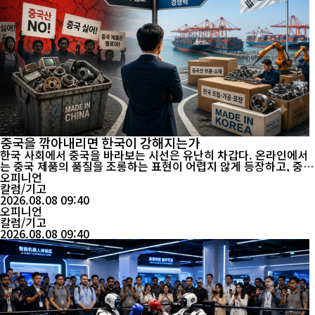
중국을 깎아내리면 한국이 강해지는가
한국 사회에서 중국을 바라보는 시선은 유난히 차갑다. 온라인에서
는 중국 제품의 품질을 조롱하는 표현이 어렵지 않게 등장하고, 중국
인 전체를 싸잡아 비난하는 혐오성 발언도 적지 않다. 일부 전문가와
오피니언
유튜버들은 중국 경제의 위기나 기술적 한계를 반복적으로 강조하며
칼럼/기고
중국의 성장을 평가절하하기도 한다. 그러나 공장과 유통 현장으로
2026.08.08 09:40
들어가면 이야기는 달라진다. 한국 경제는 생각보다 훨씬 깊숙이 중
오피니언
국의 제...
칼럼/기고
2026.08.08 09:40