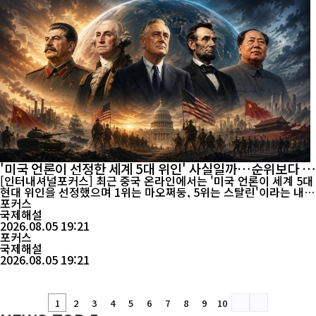
'미국 언론이 선정한 세계 5대 위인' 사실일까…순위보다 중
요한 것은 역사를 바꾼 영향력
[인터내셔널포커스] 최근 중국 온라인에서는 '미국 언론이 세계 5대
현대 위인을 선정했으며 1위는 마오쩌둥, 5위는 스탈린'이라는 내용
이 빠르게 확산됐다. 그러나 관련 내용을 확인해 보면 이 같은 순위
포커스
를 공식적으로 발표한 미국 유력 언론의 원문이나 공신력 있는 자료
국제해설
는 현재까지 확인되지 않는다. 일부에서는 《디 애틀랜틱(The Atla
2026.08.05 19:21
ntic)》을 출처로 언급하지만, 공식 기사나 잡지 기록에서 동일한 순
포커스
위를 확인하기는 어...
국제해설
2026.08.05 19:21
1
2
3
4
5
6
7
8
9
10