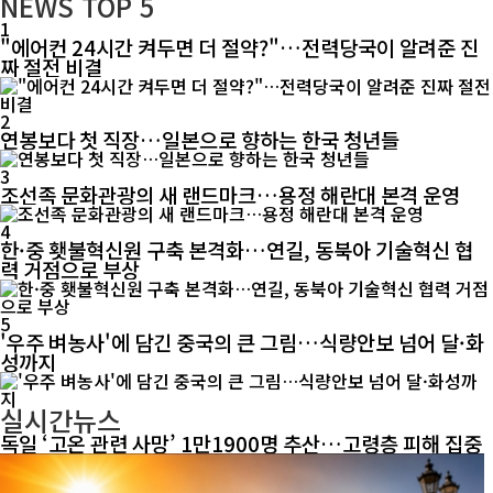
NEWS
TOP 5
1
"에어컨 24시간 켜두면 더 절약?"…전력당국이 알려준 진
짜 절전 비결
2
연봉보다 첫 직장…일본으로 향하는 한국 청년들
3
조선족 문화관광의 새 랜드마크…용정 해란대 본격 운영
4
한·중 횃불혁신원 구축 본격화…연길, 동북아 기술혁신 협
력 거점으로 부상
5
'우주 벼농사'에 담긴 중국의 큰 그림…식량안보 넘어 달·화
성까지
실시간뉴스
독일 ‘고온 관련 사망’ 1만1900명 추산…고령층 피해 집중