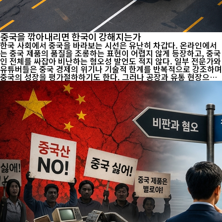
중국을 깎아내리면 한국이 강해지는가
한국 사회에서 중국을 바라보는 시선은 유난히 차갑다. 온라인에서
는 중국 제품의 품질을 조롱하는 표현이 어렵지 않게 등장하고, 중국
인 전체를 싸잡아 비난하는 혐오성 발언도 적지 않다. 일부 전문가와
유튜버들은 중국 경제의 위기나 기술적 한계를 반복적으로 강조하며
중국의 성장을 평가절하하기도 한다. 그러나 공장과 유통 현장으로
들어가면 이야기는 달라진다. 한국 경제는 생각보다 훨씬 깊숙이 중
국의 제조업과 공급망에 연결돼 있다. 관세청이 2025년 3~6월 1,57
6개 수출입업체의 통관·거래 자료 등을 분석하고 67개 업체를 집중
점검한 결과, 23개 업체에서 671억 원 상당의 원산지 표시 위반이
적발됐다. 중국산 리프팅 밴드를 국내에서 다시 포장하면서 ‘Made
in China’ 표시를 제거하고 약 13억 원어치를 유통한 사례가 있었고,
중국산 한방용 침을 국내에서 연마·세척한 뒤 국산으로 표시해 약 7
1억 원어치를 판매한 사례도 확인됐...