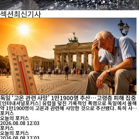
섹션
최신기사
독일 ‘고온 관련 사망’ 1만1900명 추산…고령층 피해 집중
[인터내셔널포커스] 유럽을 덮친 기록적인 폭염으로 독일에서 올해
약 1만1900명이 고온과 관련해 사망한 것으로 추산됐다. 특히 사망
자의 상당수가 75세 이상 고령층에 집중되면서 폭염이 단순한 기상
포커스
이변을 넘어 고령사회가 대비해야 할 주요 사회적 재난으로 부상하
오늘의 포커스
고 있다. 독일 로베르트코흐연구소(RKI)가 6일 발표한 보고서에 따
2026.08.08 12:03
르면 올해 들어 7월 26일까지 독일의 고온 관련 ...
포커스
오늘의 포커스
2026.08.08 12:03