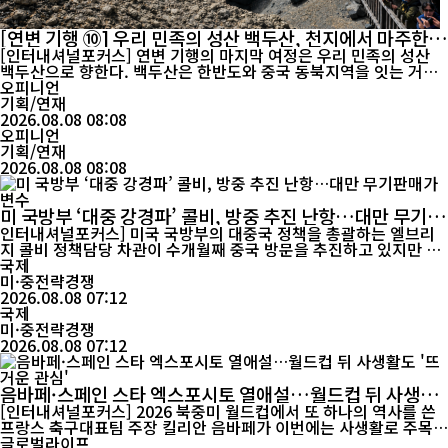
[연변 기행 ⑩] 우리 민족의 성산 백두산, 천지에서 마주한
역사의 숨결
[인터내셔널포커스] 연변 기행의 마지막 여정은 우리 민족의 성산
백두산으로 향한다. 백두산은 한반도와 중국 동북지역을 잇는 거대
한 산줄기의 중심이자, 오랜 세월 우리 민족의 역사와 문화, 정신세
오피니언
계 속에 깊이 자리해온 상징적 공간이다. 애국가의 첫 구절에 등장할
기획/연재
만큼 백두산은 한국인에게 단순한 산을 넘어 민족의 뿌리와 기상을
2026.08.08 08:08
오피니언
떠올리게 하는 특별한 의미를 지닌다. 연길을...
기획/연재
2026.08.08 08:08
미 국방부 ‘대중 강경파’ 콜비, 방중 추진 난항…대만 무기판
매가 변수
인터내셔널포커스] 미국 국방부의 대중국 정책을 총괄하는 엘브리
지 콜비 정책담당 차관이 수개월째 중국 방문을 추진하고 있지만 중
국 측의 초청을 받지 못하고 있는 것으로 전해졌다. 대만에 대한 미
국제
국의 무기판매와 미중 전략경쟁이 양국 군사 교류에도 영향을 미치
미·중전략경쟁
고 있다는 분석이 나온다. 미 정치전문매체 폴리티코는 6일(현지시
2026.08.08 07:12
간) 복수의 소식통을 인용해 콜비 차관이 중국 방문을 적극 추진해 ...
국제
미·중전략경쟁
2026.08.08 07:12
음바페·스페인 스타 엑스포시토 열애설…월드컵 뒤 사생활
도 '뜨거운 관심'
[인터내셔널포커스] 2026 북중미 월드컵에서 또 하나의 역사를 쓴
프랑스 축구대표팀 주장 킬리안 음바페가 이번에는 사생활로 주목받
고 있다. 스페인 배우 에스테르 엑스포시토와 함께 휴가를 보냈다는
글로벌라이프