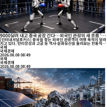
9000달러 내고 중국 공장 간다…외국인 관광의 새 흐름 ‘테
크 투어’
[인터내셔널포커스] 중국을 찾는 외국인 관광객의 여행 목적이 달라
지고 있다. 만리장성과 고궁 등 역사·문화유산을 둘러보는 전통적인
관광을 넘어 첨단 제조공장과 로봇, 전기차, 우주산업 현장을 직접
국제
찾아가는 이른바 ‘테크 투어(科技游)’가 새로운 관광 콘텐츠로 떠오
국제경제
르고 있다. 중국 당국에 따르면 2026년 상반기 중국에 입국한 외국
2026.08.08 08:49
인은 2291만4000명으로 전년 동기보다 20.4% ...
국제
국제경제
2026.08.08 08:49