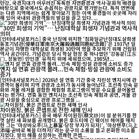
만강, 국경지대가 어우러진 독특한 자연환경과 역사·문화적 배경을
바탕으로 중국에서도 손꼽히는 관광지로 평가받는다. 특히 연변에
는 다른 지역에서는 쉽게 찾아보기 힘든 이색 풍경들이 곳곳에 자리
해 있어 국내외 관광객들의 발길을 끌고 있다. ...
“30만 희생의 기억”… 난징대학살 희생자 기념관과 역사적
의미
[인터네셔널포커스] 중국 난징에 위치한 ‘침화일군난징대도살희생
동포기념관(侵華日軍南京大屠殺遇難同胞紀念館)’은 1937년 일
본군이 자행한 대학살로 희생된 30만여 명을 추모하기 위해 건립된
역사 공간이다. 기념관은 당시 학살 현장 중 하나였던 ‘강동문(江东
门, 장둥먼) 만인갱’ 유적지 위에 세워졌으며, 1985년...
옌지 설 연휴 관광객 몰려...민속 체험·빙설 관광에 소비도
증가
[인터내셔널포커스] 2026년 설 연휴 기간 중국 지린성 옌지시에 관
광객이 몰리며 지역 관광과 소비가 동시에 늘어났다. 조선족 민속 문
화와 겨울 레저를 결합한 체험형 프로그램이 방문 수요를 끌어올렸
다는 평가다. 연휴 동안 옌지시는 조선족 민속 체험과 공연, 겨울 관
광 시설을 중심으로 관광 프로그램을 ...
차이원징, 붉은 콘셉트로 전한 새해 인사
[인터내셔널포커스] 중국 배우 차이원징(蔡文静)이 설 분위기를 한
껏 살린 새 화보를 공개했다. 붉은 후드티에 긴 웨이브 헤어를 매치
한 그는 ‘마상바오푸(马上暴富·당장 부자가 되자)’, ‘마상톈푸(马上
添福·곧바로 복을 더하자)’라는 문구의 소품을 들고 온화한 미소를
지었다. 말의 해를 상징하는 경쾌한 콘셉...