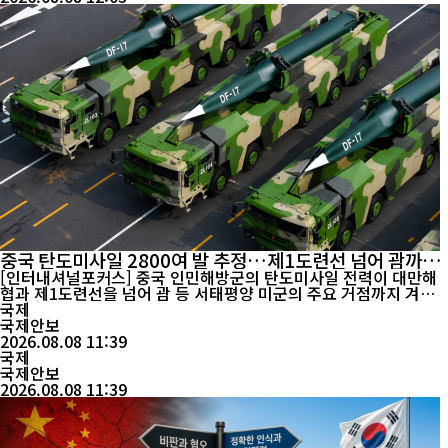
중국 탄도미사일 2800여 발 추정…제1도련선 넘어 괌까지
사정권
[인터내셔널포커스] 중국 인민해방군의 탄도미사일 전력이 대만해
협과 제1도련선을 넘어 괌 등 서태평양 미군의 주요 거점까지 겨냥
하는 다층적 타격체계로 확대되고 있다는 미국 군사전문매체의 분석
국제
이 나왔다. 단순한 미사일 보유량 증가보다 사거리 확대와 극초음속
국제안보
무기, 정밀타격 능력의 결합이 서태평양 군사 균형의 주요 변수로 떠
2026.08.08 11:39
국제
오르고 있다는 평가다. 미국 군사전문매체 ‘더...
국제안보
2026.08.08 11:39