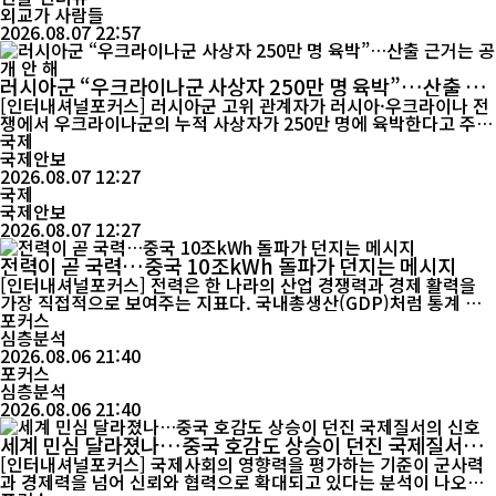
외교가 사람들
2026.08.07 22:57
러시아군 “우크라이나군 사상자 250만 명 육박”…산출 근
거는 공개 안 해
[인터내셔널포커스] 러시아군 고위 관계자가 러시아·우크라이나 전
쟁에서 우크라이나군의 누적 사상자가 250만 명에 육박한다고 주장
했다. 그러나 구체적인 산출 방식이나 이를 뒷받침하는 자료는 공개
국제
하지 않았으며, 우크라이나 정부나 독립적인 국제기관을 통해 확인
국제안보
된 수치도 아니다. 러시아 타스통신에 따르면 아프티 알라우디노프
2026.08.07 12:27
러시아군 총군사정치국 부국장이자 ‘아흐마트’ ...
국제
국제안보
2026.08.07 12:27
전력이 곧 국력…중국 10조kWh 돌파가 던지는 메시지
[인터내셔널포커스] 전력은 한 나라의 산업 경쟁력과 경제 활력을
가장 직접적으로 보여주는 지표다. 국내총생산(GDP)처럼 통계 방
식의 영향을 크게 받지 않고 생산과 소비, 산업 활동을 그대로 반영
포커스
하기 때문이다. 중국이 2025년 연간 전력 소비 10조kWh를 처음 돌
심층분석
파한 것은 단순한 기록 경신을 넘어 AI와 전기차를 중심으로 한 산업
2026.08.06 21:40
전환이 본격화되고 있음을 보여주는 상징적 사건으로 평가...
포커스
심층분석
2026.08.06 21:40
세계 민심 달라졌나…중국 호감도 상승이 던진 국제질서의
신호
[인터내셔널포커스] 국제사회의 영향력을 평가하는 기준이 군사력
과 경제력을 넘어 신뢰와 협력으로 확대되고 있다는 분석이 나오고