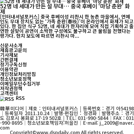
52명 네 세대가 만든 설 무대… 중국 후베이 ‘마당 춘완’ 화
제
[인터내셔널포커스] 중국 후베이성 리촨시 한 농촌 마을에서, 연예
인도 무대 장치도 없는 ‘가족 춘완(春晚)’이 온라인에서 화제가 되고
있다. 한 집안 식구 52명, 네 세대가 한자리에 모여 직접 기획하고 출
연한 설맞이 공연이 소박한 구성에도 불구하고 큰 울림을 전했다는
평가다. 현지 보도에 따르면 리촨시 마...
신문사소개
제휴광고문의
기사제보
간편결제
정기구독신청
이용약관
개인정보처리방침
청소년보호정책
이메일무단수집거부
저작권정책
고객센터
RSS
韓華미디어 | 제호 : 인터내셔널포커스 | 등록번호 : 경기 아54198
│등록일자 2011.10.24│발행·편집인 : 정경화│발행주소 : 경기
도 김포시 봉화로 17-19 502호 | TEL: 031-990-5844│FAX : 031
-990-8695│청소년보호책임자:허을진│E-mail: j_2009@naver.
com
Copyright©www.dspdaily.com All rights reserved.