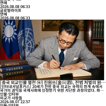
목격담이 확산하면서 두 사람을 둘러싼 열애설이 다시 수면 위로 떠
연예
올랐다. 최근 중국 온라인 공간에서는 음바페와 엑스포시토가 스페
2026.08.08 06:33
인 바르셀로나에서 함께 휴가를 보내고 있다는 내용의 목격담이 ...
글로벌라이프
연예
2026.08.08 06:33
[중국 외교인물 열전 ⑭] 진원쓰(金问泗), 전범 처벌의 원칙
을 국제무대에 세운 외교관
[인터내셔널포커스] 20세기 전반 중국 외교는 국력의 한계 속에서
국가의 권익을 국제사회에 인정받기 위한 지난한 과정이었다. 파리
강화회의와 국제연맹, 워싱턴회의를 거쳐 제2차 세계대전 전범 처벌
인물·인터뷰
논의에 이르기까지 그 현장을 오랫동안 지킨 외교관 가운데 한 사람
외교가 사람들
이 진원쓰(金问泗·1892~1968)다. 1892년 저장성 자싱에서 태어
2026.08.07 22:57
난 진원쓰는 푸단공학과 톈진 베이양대학에서 공부...
인물·인터뷰