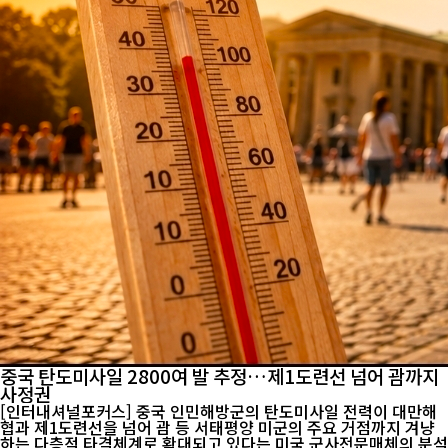
중국 탄도미사일 2800여 발 추정…제1도련선 넘어 괌까지
사정권
[인터내셔널포커스] 중국 인민해방군의 탄도미사일 전력이 대만해
협과 제1도련선을 넘어 괌 등 서태평양 미군의 주요 거점까지 겨냥
하는 다층적 타격체계로 확대되고 있다는 미국 군사전문매체의 분석