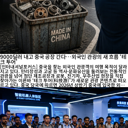
9000달러 내고 중국 공장 간다…외국인 관광의 새 흐름 ‘테
크 투어’
[인터내셔널포커스] 중국을 찾는 외국인 관광객의 여행 목적이 달라
지고 있다. 만리장성과 고궁 등 역사·문화유산을 둘러보는 전통적인
관광을 넘어 첨단 제조공장과 로봇, 전기차, 우주산업 현장을 직접
찾아가는 이른바 ‘테크 투어(科技游)’가 새로운 관광 콘텐츠로 떠오
르고 있다. 중국 당국에 따르면 2026년 상반기 중국에 입국한 외국
인은 2291만4000명으로 전년 동기보다 20.4% 증가했다. 무비자
입국 확대와 입국 절차 간소화 등이 관광객 증가를 뒷받침한 가운데,
중국의 첨단산업 현장을 직접 확인하려는 수요도 나타나고 있다. 미
국 기술 전문매체 ‘레스트 오브 월드(Rest of World)’는 일부 외국
인 방문객이 약 9000달러를 내고 중국의 첨단 제조공장을 둘러보는
프로그램에 참가하고 있다고 소개했다. 단순 관광이 아니라 기업과
생산시설을 찾아 제조공정과 공급망, 기술 생태계를 직접 살펴보는
일정이다...