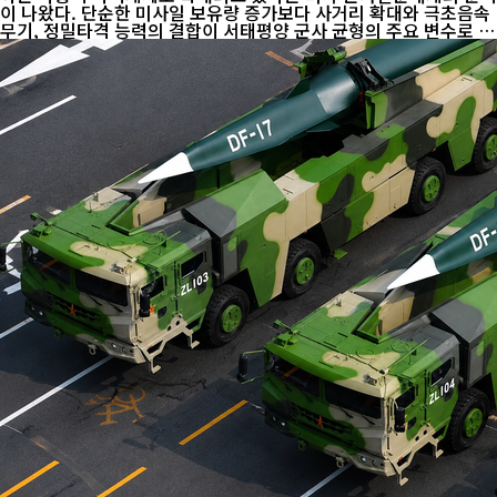
이 나왔다. 단순한 미사일 보유량 증가보다 사거리 확대와 극초음속
무기, 정밀타격 능력의 결합이 서태평양 군사 균형의 주요 변수로 떠
오르고 있다는 평가다. 미국 군사전문매체 ‘더 워존(The War Zon
e)’은 최근 미 국방부 자료와 공개정보를 토대로 중국 로켓군의 단거
리·중거리·중장거리 탄도미사일 전력을 분석했다. 보도에 따르면
중국은 약 200기의 단거리 탄도미사일 발사대와 약 1000발의 미사
일을 운용하는 것으로 추정된다. DF-11·DF-15·DF-16 계열이 대표
적으로, 대만해협과 일본 남서부 등을 주요 작전 범위로 하는 전력으
로 평가된다. 사거리 1000~3000㎞급 중거리 탄도미사일은 약 300
기의 발사대...