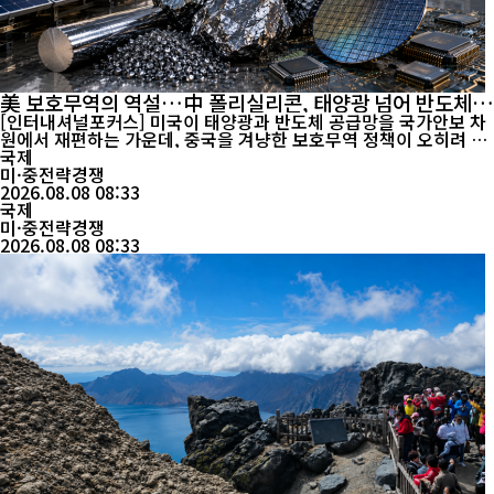
美 보호무역의 역설…中 폴리실리콘, 태양광 넘어 반도체
넘본다
[인터내셔널포커스] 미국이 태양광과 반도체 공급망을 국가안보 차
원에서 재편하는 가운데, 중국을 겨냥한 보호무역 정책이 오히려 중
국의 폴리실리콘 경쟁력을 강화할 수 있다는 분석이 제기됐다. 태양
국제
광 소재에서 시작된 경쟁이 고순도 반도체 소재로 확대될 가능성도
미·중전략경쟁
주목된다. 미국은 6일 반도체와 태양광 패널의 핵심 소재인 폴리실
2026.08.08 08:33
리콘 관련 수입품에 최저수입가격을 설정하고 1...
국제
미·중전략경쟁
2026.08.08 08:33