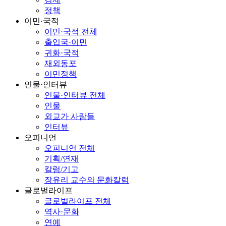
정책
이민·국적
이민·국적 전체
출입국·이민
귀화·국적
재외동포
이민정책
인물·인터뷰
인물·인터뷰 전체
인물
외교가 사람들
인터뷰
오피니언
오피니언 전체
기획/연재
칼럼/기고
장유리 교수의 문화칼럼
글로벌라이프
글로벌라이프 전체
역사·문화
연예