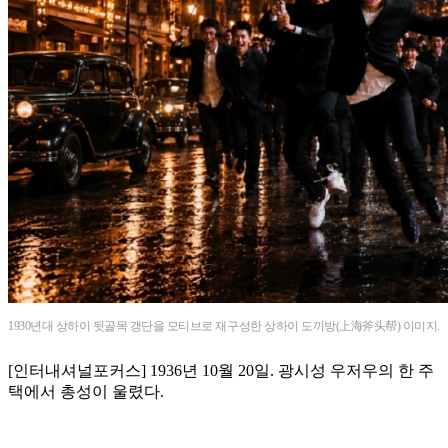
1930년대 상하이 뒷골목 갱단을 모티브로 재구성한 상하이 도끼방(上海斧头帮) 이미지.
[인터내셔널포커스] 1936년 10월 20일. 광시성 우저우의 한 주
택에서 총성이 울렸다.