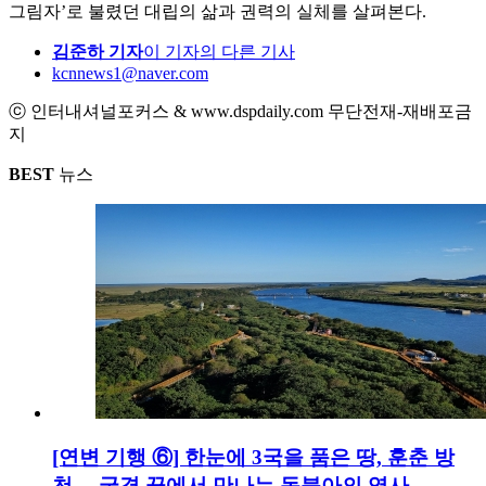
그림자’로 불렸던 대립의 삶과 권력의 실체를 살펴본다.
김준하 기자
이 기자의 다른 기사
kcnnews1@naver.com
ⓒ 인터내셔널포커스 & www.dspdaily.com 무단전재-재배포금
지
BEST
뉴스
[연변 기행 ⑥] 한눈에 3국을 품은 땅, 훈춘 방
천… 국경 끝에서 만나는 동북아의 역사