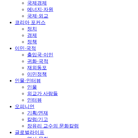
국제경제
에너지·자원
국제·외교
코리아 포커스
정치
경제
정책
이민·국적
출입국·이민
귀화·국적
재외동포
이민정책
인물·인터뷰
인물
외교가 사람들
인터뷰
오피니언
기획/연재
칼럼/기고
장유리 교수의 문화칼럼
글로벌라이프