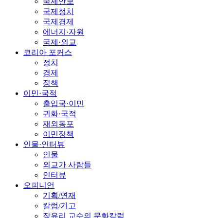
국제안보
국제정치
국제경제
에너지·자원
국제·외교
코리아 포커스
정치
경제
정책
이민·국적
출입국·이민
귀화·국적
재외동포
이민정책
인물·인터뷰
인물
외교가 사람들
인터뷰
오피니언
기획/연재
칼럼/기고
장유리 교수의 문화칼럼