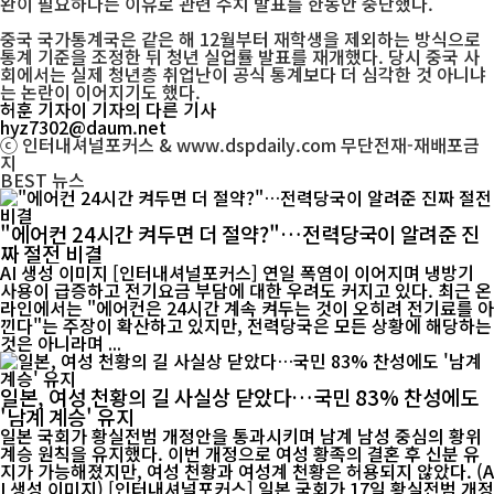
완이 필요하다는 이유로 관련 수치 발표를 한동안 중단했다.
중국 국가통계국은 같은 해 12월부터 재학생을 제외하는 방식으로
통계 기준을 조정한 뒤 청년 실업률 발표를 재개했다. 당시 중국 사
회에서는 실제 청년층 취업난이 공식 통계보다 더 심각한 것 아니냐
는 논란이 이어지기도 했다.
허훈 기자
이 기자의 다른 기사
hyz7302@daum.net
ⓒ 인터내셔널포커스 & www.dspdaily.com 무단전재-재배포금
지
BEST
뉴스
"에어컨 24시간 켜두면 더 절약?"…전력당국이 알려준 진
짜 절전 비결
AI 생성 이미지 [인터내셔널포커스] 연일 폭염이 이어지며 냉방기
사용이 급증하고 전기요금 부담에 대한 우려도 커지고 있다. 최근 온
라인에서는 "에어컨은 24시간 계속 켜두는 것이 오히려 전기료를 아
낀다"는 주장이 확산하고 있지만, 전력당국은 모든 상황에 해당하는
것은 아니라며 ...
일본, 여성 천황의 길 사실상 닫았다…국민 83% 찬성에도
'남계 계승' 유지
일본 국회가 황실전범 개정안을 통과시키며 남계 남성 중심의 황위
계승 원칙을 유지했다. 이번 개정으로 여성 황족의 결혼 후 신분 유
지가 가능해졌지만, 여성 천황과 여성계 천황은 허용되지 않았다. (A
I 생성 이미지) [인터내셔널포커스] 일본 국회가 17일 황실전범 개정