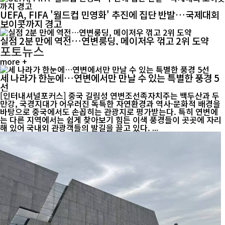
UEFA, FIFA '월드컵 민영화' 추진에 집단 반발…국제대회
보이콧까지 경고
실점 2분 만에 역전…연변룽딩, 메이저우 꺾고 2위 도약
포토뉴스
more +
세 나라가 한눈에…연변에서만 만날 수 있는 특별한 풍경 5
선
[인터내셔널포커스] 중국 길림성 연변조선족자치주는 백두산과 두
만강, 국경지대가 어우러진 독특한 자연환경과 역사·문화적 배경을
바탕으로 중국에서도 손꼽히는 관광지로 평가받는다. 특히 연변에
는 다른 지역에서는 쉽게 찾아보기 힘든 이색 풍경들이 곳곳에 자리
해 있어 국내외 관광객들의 발길을 끌고 있다. ...