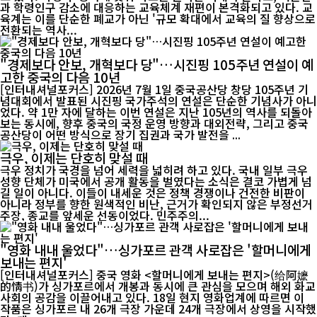
과 학령인구 감소에 대응하는 교육체계 재편이 본격화되고 있다. 교
육계는 이를 단순한 폐교가 아닌 '규모 확대에서 교육의 질 향상으로
전환되는 역사...
"경제보다 안보, 개혁보다 당"…시진핑 105주년 연설이 예
고한 중국의 다음 10년
[인터내셔널포커스] 2026년 7월 1일 중국공산당 창당 105주년 기
념대회에서 발표된 시진핑 국가주석의 연설은 단순한 기념사가 아니
었다. 약 1만 자에 달하는 이번 연설은 지난 105년의 역사를 되돌아
보는 동시에, 향후 중국의 국정 운영 방향과 대외전략, 그리고 중국
공산당이 어떤 방식으로 장기 집권과 국가 발전을 ...
극우, 이제는 단호히 맞설 때
극우 정치가 국경을 넘어 세력을 넓히려 하고 있다. 국내 일부 극우
성향 단체가 미국에서 공개 활동을 벌였다는 소식은 결코 가볍게 넘
길 일이 아니다. 이들이 내세운 것은 정책 경쟁이나 건전한 비판이
아니라 정부를 향한 원색적인 비난, 근거가 확인되지 않은 부정선거
주장, 종교를 앞세운 선동이었다. 민주주의...
"영화 내내 울었다"…싱가포르 관객 사로잡은 '할머니에게
보내는 편지'
[인터내셔널포커스] 중국 영화 <할머니에게 보내는 편지>(给阿嬷
的情书)가 싱가포르에서 개봉과 동시에 큰 관심을 모으며 해외 화교
사회의 공감을 이끌어내고 있다. 18일 현지 영화업계에 따르면 이
작품은 싱가포르 내 26개 극장 가운데 24개 극장에서 상영을 시작했