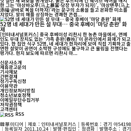
껏 살린 새 화보를 공개했다. 붉은 후드티에 긴 웨이브 헤어를 매치
한 그는 ‘마상바오푸(马上暴富·당장 부자가 되자)’, ‘마상톈푸(马上
添福·곧바로 복을 더하자)’라는 문구의 소품을 들고 온화한 미소를
지었다. 말의 해를 상징하는 경쾌한 콘셉...
52명 네 세대가 만든 설 무대… 중국 후베이 ‘마당 춘완’ 화
제
[인터내셔널포커스] 중국 후베이성 리촨시 한 농촌 마을에서, 연예
인도 무대 장치도 없는 ‘가족 춘완(春晚)’이 온라인에서 화제가 되고
있다. 한 집안 식구 52명, 네 세대가 한자리에 모여 직접 기획하고 출
연한 설맞이 공연이 소박한 구성에도 불구하고 큰 울림을 전했다는
평가다. 현지 보도에 따르면 리촨시 마...
신문사소개
제휴광고문의
기사제보
간편결제
정기구독신청
이용약관
개인정보처리방침
청소년보호정책
이메일무단수집거부
저작권정책
고객센터
RSS
韓華미디어 | 제호 : 인터내셔널포커스 | 등록번호 : 경기 아54198
│등록일자 2011.10.24│발행·편집인 : 정경화│발행주소 : 경기