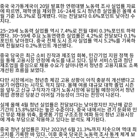
중국 국가통계국이 20일 발표한 연령대별 노동력 조사 실업률 자료
에 따르면, 재학생을 제외한 16~24세 도시 청년층 실업률은 올해 4
월 기준 16.3%로 집계됐다. 이는 전달보다 0.6%포인트 낮아진 수
치다.
25~29세 노동력 실업률 역시 7.4%로 전월 대비 0.3%포인트 하락
했다. 30~59세 주요 노동연령층 실업률은 4.2%로 전달보다 0.1%
포인트 낮아졌다. 중국 전체 도시 조사 실업률 역시 5.2%를 기록하
며 전월보다 0.2%포인트 개선됐다.
중국 당국은 최근 소비 진작과 제조업 회복, 민간기업 지원 정책 등
을 통해 고용시장 안정에 속도를 내고 있다. 일부 서비스업과 첨단
제조업을 중심으로 채용 수요가 살아나면서 청년층 고용지표도 소폭
개선된 흐름을 보였다.
다만 시장에서는 청년층 체감 고용 상황이 아직 충분히 개선됐다고
보기 어렵다는 시각도 적지 않다. 올해 여름 대규모 대학 졸업 시즌
을 앞두고 신규 구직자가 대거 노동시장에 유입될 예정이어서 청년
취업 경쟁은 당분간 이어질 가능성이 크다는 전망이 나온다.
실제 올해 4월 청년 실업률은 전달보다는 낮아졌지만 지난해 같은
기간의 15.8%보다는 높은 수준이다. 중국 내에서는 경기 둔화와 민
간 부문 채용 위축, 플랫폼 기업 구조조정 여파 등이 청년 고용시장
에 계속 부담으로 작용하고 있다는 분석도 제기된다.
중국 청년 실업률은 지난 2023년 6월 21.3%까지 치솟으며 역대 최
고치를 기록한 바 있다. 이후 중국 당국은 노동력 조사 통계 체계 보