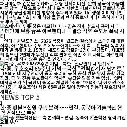
파나마운하 갑문을 통과하는 대형 컨테이너선. 운하 당국이 가뭄에
따른 담수 부족으로 선박 최대 흘수 제한을 강화하면서 글로벌 해운
시장과 공급망에 미칠 영향이 주목되고 있다. (AI 생성 이미지) [인
터내셔널포커스] 세계 해상 물류의 핵심 통로인 파나마운하가 다시
물 부족 문제에 ...
스페인에 무릎 꿇은 아르헨티나…결승 직후 수도서 폭력 사
태
[인터내셔널포커스] 2026 북중미 월드컵 결승에서 스페인에 패한
직후, 아르헨티나 수도 부에노스아이레스에서 축구 팬들의 폭력 사
태가 발생해 최소 15명이 체포되고 경찰관 3명이 부상했다. 대표팀
의 월드컵 2연패가 무산된 직후 벌어진 이번 소요 사태는 아르헨티
나 사회에 적지 않은 충격을 안겼다. 신...
북·중, 우호조약 65주년 기념…북한 "전략관계 새 단계로"
1960년대 저우언라이 중국 총리의 북한 공식 방문 당시 공항 영접
장면. 중·북 전통 우호관계의 역사적 순간을 담은 기록 영상. [인터
내셔널포커스] 북한이 중국과 체결한 '조중우호협조 및 상호원조조
약'(중·북 우호조약) 체결 65주년을 맞아 양국의 전통적 우호관계를
재확인...
NEWS
TOP 5
1
한·중 횃불혁신원 구축 본격화…연길, 동북아 기술혁신 협
력 거점으로 부상
2