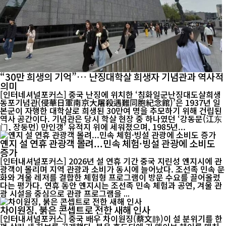
“30만 희생의 기억”… 난징대학살 희생자 기념관과 역사적
의미
[인터네셔널포커스] 중국 난징에 위치한 ‘침화일군난징대도살희생
동포기념관(侵華日軍南京大屠殺遇難同胞紀念館)’은 1937년 일
본군이 자행한 대학살로 희생된 30만여 명을 추모하기 위해 건립된
역사 공간이다. 기념관은 당시 학살 현장 중 하나였던 ‘강동문(江东
门, 장둥먼) 만인갱’ 유적지 위에 세워졌으며, 1985년...
옌지 설 연휴 관광객 몰려...민속 체험·빙설 관광에 소비도
증가
[인터내셔널포커스] 2026년 설 연휴 기간 중국 지린성 옌지시에 관
광객이 몰리며 지역 관광과 소비가 동시에 늘어났다. 조선족 민속 문
화와 겨울 레저를 결합한 체험형 프로그램이 방문 수요를 끌어올렸
다는 평가다. 연휴 동안 옌지시는 조선족 민속 체험과 공연, 겨울 관
광 시설을 중심으로 관광 프로그램을 ...
차이원징, 붉은 콘셉트로 전한 새해 인사
[인터내셔널포커스] 중국 배우 차이원징(蔡文静)이 설 분위기를 한