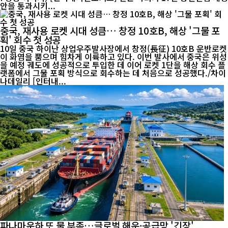
안을 통과시키...
중국, 재사용 로켓 시대 성큼… 창정 10호B, 해상 '그물 포
획' 회수 첫 성공
10일 중국 하이난 상업우주발사장에서 창정(長征) 10호B 운반로켓
이 화염을 뿜으며 힘차게 이륙하고 있다. 이번 발사에서 중국은 위성
을 예정 궤도에 성공적으로 투입한 데 이어 로켓 1단을 해상 회수 플
랫폼에서 그물 포획 방식으로 회수하는 데 처음으로 성공했다./차이
나데일리 [인터내...
파나마운하 또 물 부족…글로벌 해운·공급망 '긴장'