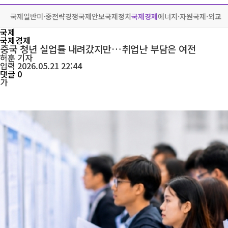
국제일반
미·중전략경쟁
국제안보
국제정치
국제경제
에너지·자원
국제·외교
국제
국제경제
중국 청년 실업률 내려갔지만…취업난 부담은 여전
허훈
기자
입력 2026.05.21 22:44
댓글 0
가