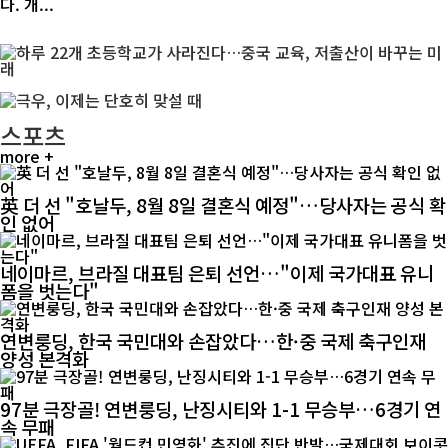
다. 개...
스포츠
more +
英 더 선 "호날두, 8월 8일 결혼식 예정"…당사자는 공식 확
인 없어
네이마르, 브라질 대표팀 은퇴 선언…"이제 국가대표 유니
폼을 벗는다"
연변룽딩, 한국 국민대와 손잡았다…한·중 국제 축구인재
양성 본격화
97분 극장골! 연변룽딩, 난징시티와 1-1 무승부…6경기 연
속 무패