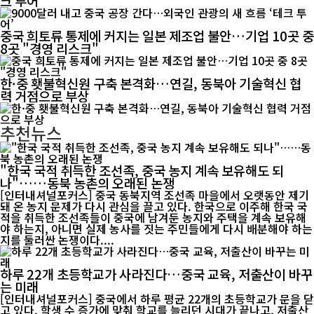
크 투어’
중국 희토류 통제에 커지는 일본 제조업 불안…기업 10곳 중
8곳 "경영 리스크"
한·중 횃불혁신원 구축 본격화…연길, 동북아 기술혁신 협
력 거점으로 부상
추천뉴스
"한국 국적 취득한 조선족, 중국 농지 계속 보유해도 되
나"……동북 농촌의 오래된 논쟁
[인터내셔널포커스] 중국 동북지역 조선족 마을에서 오랫동안 제기
돼 온 농지 문제가 다시 관심을 끌고 있다. 한국으로 이주해 한국 국
적을 취득한 조선족들이 중국에 남겨둔 농지와 주택을 계속 보유해
야 하는지, 아니면 실제 농사를 짓는 주민들에게 다시 배분해야 하는
지를 둘러싼 논쟁이다....
하루 22개 초등학교가 사라진다…중국 교육, 저출산이 바꾸
는 미래
[인터내셔널포커스] 중국에서 하루 평균 22개의 초등학교가 문을 닫
고 있다. 학생 수 증가에 맞춰 학교를 늘리던 시대가 끝나고, 저출산