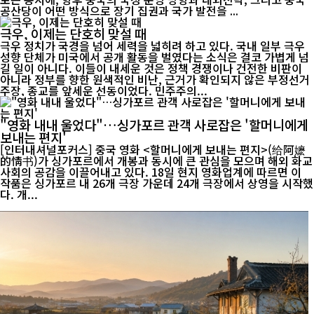
공산당이 어떤 방식으로 장기 집권과 국가 발전을 ...
극우, 이제는 단호히 맞설 때
극우 정치가 국경을 넘어 세력을 넓히려 하고 있다. 국내 일부 극우
성향 단체가 미국에서 공개 활동을 벌였다는 소식은 결코 가볍게 넘
길 일이 아니다. 이들이 내세운 것은 정책 경쟁이나 건전한 비판이
아니라 정부를 향한 원색적인 비난, 근거가 확인되지 않은 부정선거
주장, 종교를 앞세운 선동이었다. 민주주의...
"영화 내내 울었다"…싱가포르 관객 사로잡은 '할머니에게
보내는 편지'
[인터내셔널포커스] 중국 영화 <할머니에게 보내는 편지>(给阿嬷
的情书)가 싱가포르에서 개봉과 동시에 큰 관심을 모으며 해외 화교
사회의 공감을 이끌어내고 있다. 18일 현지 영화업계에 따르면 이
작품은 싱가포르 내 26개 극장 가운데 24개 극장에서 상영을 시작했
다. 개...