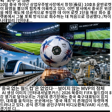
10일 중국 하이난 상업우주발사장에서 창정(長征) 10호B 운반로켓
이 화염을 뿜으며 힘차게 이륙하고 있다. 이번 발사에서 중국은 위성
을 예정 궤도에 성공적으로 투입한 데 이어 로켓 1단을 해상 회수 플
랫폼에서 그물 포획 방식으로 회수하는 데 처음으로 성공했다./차이
나데일리 [인터내...
'중국 없는 월드컵'은 없었다…보이지 않는 MVP의 정체
AI 생성 이미지 [인터내셔널포커스] 2026 북중미 FIFA 월드컵이 8
강 열기로 달아오르는 가운데 경기장에는 중국 축구대표팀이 없지
만, 대회를 움직이는 곳곳에서는 '중국 제조'의 존재감이 뚜렷하게
드러나고 있다. 공식 경기용 공인구부터 비디오판독(VAR) 시스템,
경기장 디...