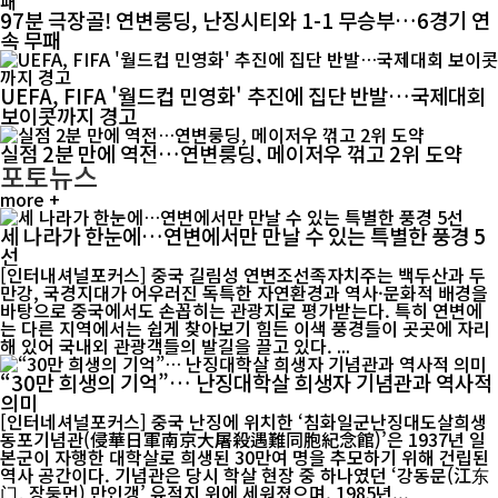
97분 극장골! 연변룽딩, 난징시티와 1-1 무승부…6경기 연
속 무패
UEFA, FIFA '월드컵 민영화' 추진에 집단 반발…국제대회
보이콧까지 경고
실점 2분 만에 역전…연변룽딩, 메이저우 꺾고 2위 도약
포토뉴스
more +
세 나라가 한눈에…연변에서만 만날 수 있는 특별한 풍경 5
선
[인터내셔널포커스] 중국 길림성 연변조선족자치주는 백두산과 두
만강, 국경지대가 어우러진 독특한 자연환경과 역사·문화적 배경을
바탕으로 중국에서도 손꼽히는 관광지로 평가받는다. 특히 연변에
는 다른 지역에서는 쉽게 찾아보기 힘든 이색 풍경들이 곳곳에 자리
해 있어 국내외 관광객들의 발길을 끌고 있다. ...
“30만 희생의 기억”… 난징대학살 희생자 기념관과 역사적
의미
[인터네셔널포커스] 중국 난징에 위치한 ‘침화일군난징대도살희생
동포기념관(侵華日軍南京大屠殺遇難同胞紀念館)’은 1937년 일
본군이 자행한 대학살로 희생된 30만여 명을 추모하기 위해 건립된
역사 공간이다. 기념관은 당시 학살 현장 중 하나였던 ‘강동문(江东
门, 장둥먼) 만인갱’ 유적지 위에 세워졌으며, 1985년...