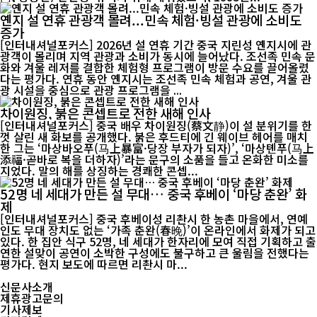
옌지 설 연휴 관광객 몰려...민속 체험·빙설 관광에 소비도
증가
[인터내셔널포커스] 2026년 설 연휴 기간 중국 지린성 옌지시에 관
광객이 몰리며 지역 관광과 소비가 동시에 늘어났다. 조선족 민속 문
화와 겨울 레저를 결합한 체험형 프로그램이 방문 수요를 끌어올렸
다는 평가다. 연휴 동안 옌지시는 조선족 민속 체험과 공연, 겨울 관
광 시설을 중심으로 관광 프로그램을 ...
차이원징, 붉은 콘셉트로 전한 새해 인사
[인터내셔널포커스] 중국 배우 차이원징(蔡文静)이 설 분위기를 한
껏 살린 새 화보를 공개했다. 붉은 후드티에 긴 웨이브 헤어를 매치
한 그는 ‘마상바오푸(马上暴富·당장 부자가 되자)’, ‘마상톈푸(马上
添福·곧바로 복을 더하자)’라는 문구의 소품을 들고 온화한 미소를
지었다. 말의 해를 상징하는 경쾌한 콘셉...
52명 네 세대가 만든 설 무대… 중국 후베이 ‘마당 춘완’ 화
제
[인터내셔널포커스] 중국 후베이성 리촨시 한 농촌 마을에서, 연예
인도 무대 장치도 없는 ‘가족 춘완(春晚)’이 온라인에서 화제가 되고
있다. 한 집안 식구 52명, 네 세대가 한자리에 모여 직접 기획하고 출
연한 설맞이 공연이 소박한 구성에도 불구하고 큰 울림을 전했다는
평가다. 현지 보도에 따르면 리촨시 마...
신문사소개
제휴광고문의
기사제보