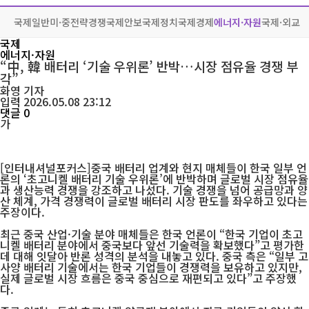
국제일반
미·중전략경쟁
국제안보
국제정치
국제경제
에너지·자원
국제·외교
국제
에너지·자원
“中, 韓 배터리 ‘기술 우위론’ 반박…시장 점유율 경쟁 부
각”
화영
기자
입력 2026.05.08 23:12
댓글 0
가
[인터내셔널포커스]중국 배터리 업계와 현지 매체들이 한국 일부 언
론의 ‘초고니켈 배터리 기술 우위론’에 반박하며 글로벌 시장 점유율
과 생산능력 경쟁을 강조하고 나섰다. 기술 경쟁을 넘어 공급망과 양
산 체계, 가격 경쟁력이 글로벌 배터리 시장 판도를 좌우하고 있다는
주장이다.
최근 중국 산업·기술 분야 매체들은 한국 언론이 “한국 기업이 초고
니켈 배터리 분야에서 중국보다 앞선 기술력을 확보했다”고 평가한
데 대해 잇달아 반론 성격의 분석을 내놓고 있다. 중국 측은 “일부 고
사양 배터리 기술에서는 한국 기업들이 경쟁력을 보유하고 있지만,
실제 글로벌 시장 흐름은 중국 중심으로 재편되고 있다”고 주장했
다.