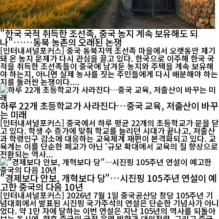
"한국 국적 취득한 조선족, 중국 농지 계속 보유해도 되
나"……동북 농촌의 오래된 논쟁
[인터내셔널포커스] 중국 동북지역 조선족 마을에서 오랫동안 제기
돼 온 농지 문제가 다시 관심을 끌고 있다. 한국으로 이주해 한국 국
적을 취득한 조선족들이 중국에 남겨둔 농지와 주택을 계속 보유해
야 하는지, 아니면 실제 농사를 짓는 주민들에게 다시 배분해야 하는
지를 둘러싼 논쟁이다....
하루 22개 초등학교가 사라진다…중국 교육, 저출산이 바꾸
는 미래
[인터내셔널포커스] 중국에서 하루 평균 22개의 초등학교가 문을 닫
고 있다. 학생 수 증가에 맞춰 학교를 늘리던 시대가 끝나고, 저출산
과 학령인구 감소에 대응하는 교육체계 재편이 본격화되고 있다. 교
육계는 이를 단순한 폐교가 아닌 '규모 확대에서 교육의 질 향상으로
전환되는 역사...
"경제보다 안보, 개혁보다 당"…시진핑 105주년 연설이 예
고한 중국의 다음 10년
[인터내셔널포커스] 2026년 7월 1일 중국공산당 창당 105주년 기
념대회에서 발표된 시진핑 국가주석의 연설은 단순한 기념사가 아니
었다. 약 1만 자에 달하는 이번 연설은 지난 105년의 역사를 되돌아
보는 동시에, 향후 중국의 국정 운영 방향과 대외전략, 그리고 중국