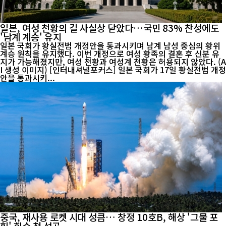
일본, 여성 천황의 길 사실상 닫았다…국민 83% 찬성에도
'남계 계승' 유지
일본 국회가 황실전범 개정안을 통과시키며 남계 남성 중심의 황위
계승 원칙을 유지했다. 이번 개정으로 여성 황족의 결혼 후 신분 유
지가 가능해졌지만, 여성 천황과 여성계 천황은 허용되지 않았다. (A
I 생성 이미지) [인터내셔널포커스] 일본 국회가 17일 황실전범 개정
안을 통과시키...
중국, 재사용 로켓 시대 성큼… 창정 10호B, 해상 '그물 포
획' 회수 첫 성공