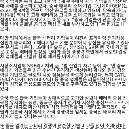
중국 업계는 특히 초고니켈 양극재 분야에서 자국 기업들의 양산 확
대 사례를 강조하고 있다. 중국 배터리 소재 기업 그린메이(GEM)는
초고니켈 9계열 전구체 양산 공급을 확대하고 있으며, 당승과기(当
升科技) 역시 전고체 배터리용 고니켈 소재 공급을 늘리고 있다는
설명이다. 중국 현지에서는 이를 두고 “중국 기업들이 단순 추격 단
계를 넘어 글로벌 공급망 핵심 업체로 부상하고 있다”는 평가도 나
온다.
다만 업계에서는 한국 배터리 기업들이 여전히 프리미엄 전기차용
삼원계 배터리와 고에너지밀도 기술 분야에서 강점을 유지하고 있다
는 분석도 나온다. LG에너지솔루션, 삼성SDI, SK온 등 국내 기업들
은 고성능 배터리 안정성 관리와 품질 경쟁력 측면에서 글로벌 완성
차 업체들과 긴밀한 협력 체계를 이어가고 있다.
시장조사업체 SNE리서치와 글로벌 산업계 자료 등에 따르면 중국
배터리 기업들은 최근 수년간 공격적인 생산능력 확대와 원가 경쟁
력을 기반으로 글로벌 시장 점유율을 빠르게 늘려왔다. 특히 CATL
(닝더스다이), BYD(비야디) 등 중국 업체들은 리튬인산철(LFP) 배
터리 시장을 중심으로 규모의 경제를 구축하고 있다는 평가를 받고
있다.
중국 측은 한국 기업들이 상대적으로 고가인 삼원계 배터리 중심 전
략을 유지하는 동안, 중국은 중저가 전기차 시장을 중심으로 LFP 배
터리를 대규모 확산시키며 시장 영향력을 확대했다고 주장했다. 유
럽과 신흥국 시장에서도 가격 경쟁력을 앞세운 중국산 배터리 채택
사례가 늘고 있다는 분석이다.
또 중국 업계는 배터리 경쟁이 단순한 기술 비교를 넘어 소재·장비·