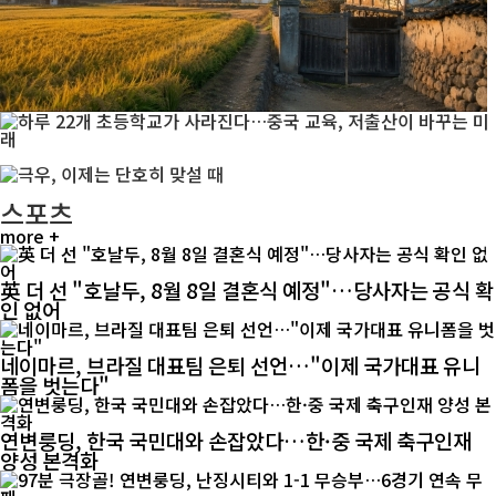
스포츠
more +
英 더 선 "호날두, 8월 8일 결혼식 예정"…당사자는 공식 확
인 없어
네이마르, 브라질 대표팀 은퇴 선언…"이제 국가대표 유니
폼을 벗는다"
연변룽딩, 한국 국민대와 손잡았다…한·중 국제 축구인재
양성 본격화