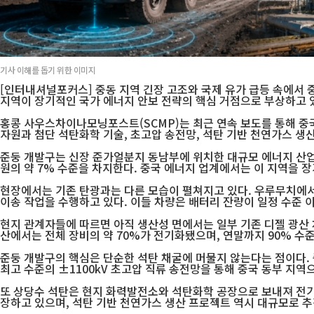
기사 이해를 돕기 위한 이미지
[인터내셔널포커스] 중동 지역 긴장 고조와 국제 유가 급등 속에서 
지역이 장기적인 국가 에너지 안보 전략의 핵심 거점으로 부상하고 
홍콩 사우스차이나모닝포스트(SCMP)는 최근 연속 보도를 통해 중
자원과 첨단 석탄화학 기술, 초고압 송전망, 석탄 기반 천연가스 생
준둥 개발구는 신장 준가얼분지 동남부에 위치한 대규모 에너지 산업지대
원의 약 7% 수준을 차지한다. 중국 에너지 업계에서는 이 지역을 
현장에서는 기존 탄광과는 다른 모습이 펼쳐지고 있다. 우루무치에서
이송 작업을 수행하고 있다. 이들 차량은 배터리 잔량이 일정 수준 
현지 관계자들에 따르면 아직 생산성 면에서는 일부 기존 디젤 광산 
산에서는 전체 장비의 약 70%가 전기화됐으며, 연말까지 90% 수
준둥 개발구의 핵심은 단순한 석탄 채굴에 머물지 않는다는 점이다.
최고 수준의 ±1100kV 초고압 직류 송전망을 통해 중국 동부 지역
또 상당수 석탄은 현지 화력발전소와 석탄화학 공장으로 보내져 전기와 
장하고 있으며, 석탄 기반 천연가스 생산 프로젝트 역시 대규모로 추