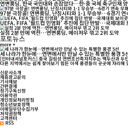
연변룽딩, 한국 국민대와 손잡았다…한·중 국제 축구인재 
97분 극장골! 연변룽딩, 난징시티와 1-1 무승부…6경기 연
UEFA, FIFA '월드컵 민영화' 추진에 집단 반발…국제대
실점 2분 만에 역전…연변룽딩, 메이저우 꺾고 2위 도약
포토뉴스
more +
세 나라가 한눈에…연변에서만 만날 수 있는 특별한 풍경 5
[인터내셔널포커스] 중국 길림성 연변조선족자치주는 백두산과 두만
신문사소개
제휴광고문의
기사제보
간편결제
정기구독신청
이용약관
개인정보처리방침
청소년보호정책
이메일무단수집거부
저작권정책
고객센터
RSS