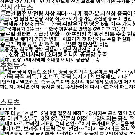
허용할 것인지, 아니면 자국 반도체 산업 보호를 위해 기존 규제를 
실시간뉴스
글로벌 원전 발전량 사상 최대…세계 증가분 사실상 중국이
“국제유가 6% 급락…한국 휘발유값 반영은 6월 이후 가능
글로벌 배터리 공급망 변화…아프리카 첫 황산리튬 수출 현
중국발 희토류 압박 현실화…일본 첨단산업 비상
中, 신장 고비사막에 초대형 에너지 공급망 구축
추천뉴스
"한국 국적 취득한 조선족, 중국 농지 계속 보유해도 되나
[인터내셔널포커스] 중국 동북지역 조선족 마을에서 오랫동안 제기돼
하는지, 아니면 실제 농사를 짓는 주민들에게 다시 배분해야 하는지를
스포츠
more +
英 더 선 "호날두, 8월 8일 결혼식 예정"…당사자는 공식 
네이마르, 브라질 대표팀 은퇴 선언…"이제 국가대표 유니