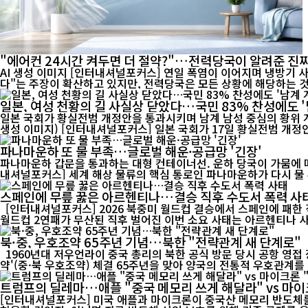
"에어컨 24시간 켜두면 더 절약?"…전력당국이 알려준 진짜
AI 생성 이미지 [인터내셔널포커스] 연일 폭염이 이어지며 냉방기 사용이 급증하고 전기요금 부담에 대한 우려도 커지고 있다. 최근 온라인에서는 "에어컨은 24시간 계속 켜두는 것이 오히려 전기료를 아낀
다"는 주장이 확산하고 있지만, 전력당국은 모든 상황에 해당하는 것은
일본, 여성 천황의 길 사실상 닫았다…국민 83% 찬성에도 '
일본 국회가 황실전범 개정안을 통과시키며 남계 남성 중심의 황위 계
생성 이미지) [인터내셔널포커스] 일본 국회가 17일 황실전범 개
파나마운하 또 물 부족…글로벌 해운·공급망 '긴장'
파나마운하 갑문을 통과하는 대형 컨테이너선. 운하 당국이 가뭄에 따른
내셔널포커스] 세계 해상 물류의 핵심 통로인 파나마운하가 다시 물 부
스페인에 무릎 꿇은 아르헨티나…결승 직후 수도서 폭력 사
[인터내셔널포커스] 2026 북중미 월드컵 결승에서 스페인에 패한
북·중, 우호조약 65주년 기념…북한 "전략관계 새 단계로"
1960년대 저우언라이 중국 총리의 북한 공식 방문 당시 공항 영접 장면. 중·북 전통 우호관계의 역사적 순간을 담은 기록 영상. [인터내셔널포커스] 북한이 중국과 체결한 '조중우호협조 및 상호원조조
약'(중·북 우호조약) 체결 65주년을 맞아 양국의 전통적 우호관계를 
트럼프의 딜레마…애플 "중국 메모리 쓰게 해달라" vs 마이
[인터내셔널포커스] 미국 애플과 마이크론이 중국산 메모리 반도체를