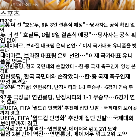
스포츠
more +
英 더 선 "호날두, 8월 8일 결혼식 예정"…당사자는 공식 확
인 없어
네이마르, 브라질 대표팀 은퇴 선언…"이제 국가대표 유니
폼을 벗는다"
연변룽딩, 한국 국민대와 손잡았다…한·중 국제 축구인재
양성 본격화
97분 극장골! 연변룽딩, 난징시티와 1-1 무승부…6경기 연
속 무패
UEFA, FIFA '월드컵 민영화' 추진에 집단 반발…국제대회
보이콧까지 경고
실점 2분 만에 역전…연변룽딩, 메이저우 꺾고 2위 도약