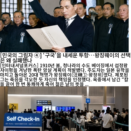
[민국의 그림자 ④] ‘구국’을 내세운 투항…왕징웨이의 선택
은 왜 실패했나
[인터내셔널포커스] 1910년 봄, 청나라의 수도 베이징에서 섭정왕
자이펑을 겨냥한 폭탄 암살 계획이 적발됐다. 주도자는 일본 유학을
마치고 돌아온 20대 혁명가 왕징웨이(汪精卫·왕정위)였다. 체포된
그는 죽음을 각오한 듯 자신의 책임을 인정했다. 옥중에서 남긴 “칼
을 끌어 한 번 통쾌하게 죽어 젊은 날의 뜻을 ...