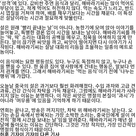
‘성격’에 있다. 값비싼 주연 음식과 달리, 해바라기씨는 많이 먹어도
부담이 없고, 적게 먹어도 허전하지 않다. 먹는 속도가 느리고, 반드
시 껍질을 거쳐야 하며, 배를 채우기보다는 시간을 채운다. 이 특성
은 설날이라는 시간과 절묘하게 맞물린다.
설은 원래 ‘빨리 끝내는 날’이 아니다. 농한기에 모여 앉아 이야기를
늘어놓고, 특별한 결론 없이 시간을 보내는 날이다. 해바라기씨를 까
는 ‘딱, 딱’ 소리는 대화의 공백을 메우고, 침묵을 어색하지 않게 만
든다. 말이 끊기면 씨앗을 까고, 씨앗이 떨어지면 다시 이야기가 시
작된다. 해바라기씨는 설날 대화의 리듬을 조율하는 일종의 메트로
놈이다.
이 음식에는 묘한 평등성도 있다. 누구도 독점하지 않고, 누구나 손
을 뻗을 수 있다. 한 움큼 집어 옆사람에게 건네는 행동은, 말보다 먼
저 관계를 연다. 그래서 해바라기씨는 ‘먹는 음식’이기 전에 ‘나누는
행위’에 가깝다.
오늘날 중국의 설은 과거보다 훨씬 화려해졌다. 수입 과자와 고급 견
과류, 건강 간식이 차탁을 가득 채운다. 그럼에도 해바라기씨가 사라
지지 않는 이유는 분명하다. 이 작은 씨앗은 명절의 본질이 ‘과시’가
아니라 ‘머무름’에 있음을 기억하게 하기 때문이다.
연회는 끝나고, 방송은 꺼지지만, 차탁 위 해바라기씨는 남는다. 오
가는 손길 속에서 반복되는 가장 소박한 소리는, 중국인에게 설이 여
전히 ‘함께 시간을 보내는 날’임을 알려준다. 해바라기씨가 매년 설
날에 돌아오는 이유는 간단하다. 그것은 가장 작지만, 가장 인간적인
명절의 형식이기 때문이다.
허훈 기자
이 기자의 다른 기사