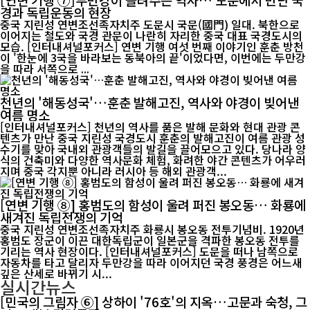
경과 독립운동의 현장
중국 지린성 연변조선족자치주 도문시 국문(國門) 일대. 북한으로
이어지는 철도와 국경 관문이 나란히 자리한 중국 대표 국경도시의
모습. [인터내셔널포커스] 연변 기행 여섯 번째 이야기인 훈춘 방천
이 '한눈에 3국을 바라보는 동북아의 끝'이었다면, 이번에는 두만강
을 따라 서쪽으로 ...
천년의 '해동성국'…훈춘 발해고진, 역사와 야경이 빚어낸
여름 명소
[인터내셔널포커스] 천년의 역사를 품은 발해 문화와 현대 관광 콘
텐츠가 만난 중국 지린성 국경도시 훈춘의 발해고진이 여름 관광 성
수기를 맞아 국내외 관광객들의 발길을 끌어모으고 있다. 당나라 양
식의 건축미와 다양한 역사문화 체험, 화려한 야간 콘텐츠가 어우러
지며 중국 각지뿐 아니라 러시아 등 해외 관광객...
[연변 기행 ⑧] 홍범도의 함성이 울려 퍼진 봉오동… 화룡에
새겨진 독립전쟁의 기억
중국 지린성 연변조선족자치주 화룡시 봉오동 전투기념비. 1920년
홍범도 장군이 이끈 대한독립군이 일본군을 격파한 봉오동 전투를
기리는 역사 현장이다. [인터내셔널포커스] 도문을 떠나 남쪽으로
자동차를 타고 달리자 두만강을 따라 이어지던 국경 풍경은 어느새
깊은 산세로 바뀌기 시...
실시간뉴스
[민국의 그림자 ⑥] 상하이 '76호'의 지옥…고문과 숙청, 그