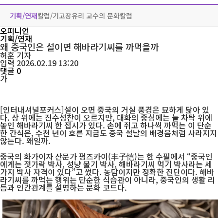
기획/연재
칼럼/기고
장유리 교수의 문화칼럼
오피니언
기획/연재
왜 중국인은 설이면 해바라기씨를 까먹을까
허훈
기자
입력 2026.02.19 13:20
댓글 0
가
[인터내셔널포커스]설이 오면 중국의 거실 풍경은 묘하게 닮아 있
다. 상 위에는 진수성찬이 오르지만, 대화의 중심에는 늘 차탁 위에
놓인 해바라기씨 한 접시가 있다. 손에 쥐고 하나씩 까먹는 이 단순
한 간식은, 수천 년이 흐른 지금도 중국 설날의 배경음처럼 사라지지
않는다. 왜일까.
중국의 화가이자 산문가 펑즈카이(丰子恺)는 한 수필에서 “중국인
에게는 젓가락 박사, 성냥 불기 박사, 해바라기씨 먹기 박사라는 세
가지 박사 자격이 있다”고 썼다. 농담이지만 정확한 진단이다. 해바
라기씨를 까먹는 행위는 단순한 식습관이 아니라, 중국인의 생활 리
듬과 인간관계를 설명하는 문화 코드다.