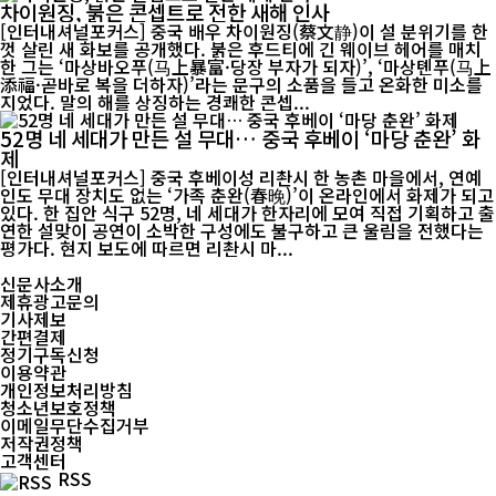
차이원징, 붉은 콘셉트로 전한 새해 인사
[인터내셔널포커스] 중국 배우 차이원징(蔡文静)이 설 분위기를 한
껏 살린 새 화보를 공개했다. 붉은 후드티에 긴 웨이브 헤어를 매치
한 그는 ‘마상바오푸(马上暴富·당장 부자가 되자)’, ‘마상톈푸(马上
添福·곧바로 복을 더하자)’라는 문구의 소품을 들고 온화한 미소를
지었다. 말의 해를 상징하는 경쾌한 콘셉...
52명 네 세대가 만든 설 무대… 중국 후베이 ‘마당 춘완’ 화
제
[인터내셔널포커스] 중국 후베이성 리촨시 한 농촌 마을에서, 연예
인도 무대 장치도 없는 ‘가족 춘완(春晚)’이 온라인에서 화제가 되고
있다. 한 집안 식구 52명, 네 세대가 한자리에 모여 직접 기획하고 출
연한 설맞이 공연이 소박한 구성에도 불구하고 큰 울림을 전했다는
평가다. 현지 보도에 따르면 리촨시 마...
신문사소개
제휴광고문의
기사제보
간편결제
정기구독신청
이용약관
개인정보처리방침
청소년보호정책
이메일무단수집거부
저작권정책
고객센터
RSS