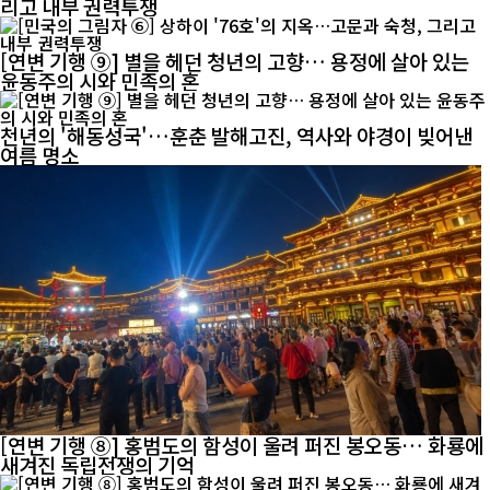
리고 내부 권력투쟁
[연변 기행 ⑨] 별을 헤던 청년의 고향… 용정에 살아 있는
윤동주의 시와 민족의 혼
천년의 '해동성국'…훈춘 발해고진, 역사와 야경이 빚어낸
여름 명소
[연변 기행 ⑧] 홍범도의 함성이 울려 퍼진 봉오동… 화룡에
새겨진 독립전쟁의 기억