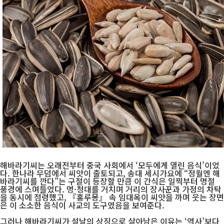
해바라기씨는 오래전부터 중국 사회에서 ‘모두에게 열린 음식’이었
다. 한나라 무덤에서 씨앗이 출토되고, 송대 세시가요에 “정월엔 해
바라기씨를 깐다”는 구절이 등장할 만큼 이 간식은 일찍부터 명절
풍경에 스며들었다. 명·청대를 거치며 거리의 장사꾼과 가정의 차탁
을 동시에 점령했고, 『홍루몽』 속 임대옥이 씨앗을 까며 웃는 장면
은 이 소소한 음식이 사교의 도구였음을 보여준다.
그러나 해바라기씨가 설날의 상징으로 살아남은 이유는 ‘역사’보다