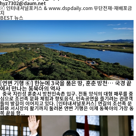
hyz7302@daum.net
ⓒ 인터내셔널포커스 & www.dspdaily.com 무단전재-재배포금
지
BEST
뉴스
[연변 기행 ⑥] 한눈에 3국을 품은 땅, 훈춘 방천… 국경 끝
에서 만나는 동북아의 역사
중국 지린성 훈춘시 방천민속촌 입구. 전통 양식의 대형 패루를 중
심으로 조선족 문화 체험과 향토음식, 민속공연을 즐기려는 관광객
들의 발길이 이어지고 있다. [인터내셔널포커스] 연길의 조선족 문
화와 서시장의 활기까지 둘러본 연변 기행은 이제 동북아의 가장 동
쪽 끝을 향...