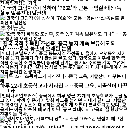
[민국의 그림자 ⑤] 상하이 ‘76호’와 군통…암살·배신·독
살로 얼룩진 비밀전쟁
추천뉴스
"한국 국적 취득한 조선족, 중국 농지 계속 보유해도 되
나"……동북 농촌의 오래된 논쟁
[인터내셔널포커스] 중국 동북지역 조선족 마을에서 오랫동안 제기
돼 온 농지 문제가 다시 관심을 끌고 있다. 한국으로 이주해 한국 국
적을 취득한 조선족들이 중국에 남겨둔 농지와 주택을 계속 보유해
야 하는지, 아니면 실제 농사를 짓는 주민들에게 다시 배분해야 하는
지를 둘러싼 논쟁이다....
하루 22개 초등학교가 사라진다…중국 교육, 저출산이 바꾸
는 미래
[인터내셔널포커스] 중국에서 하루 평균 22개의 초등학교가 문을 닫
고 있다. 학생 수 증가에 맞춰 학교를 늘리던 시대가 끝나고, 저출산
과 학령인구 감소에 대응하는 교육체계 재편이 본격화되고 있다. 교
육계는 이를 단순한 폐교가 아닌 '규모 확대에서 교육의 질 향상으로
전환되는 역사...
"경제보다 안보, 개혁보다 당"…시진핑 105주년 연설이 예