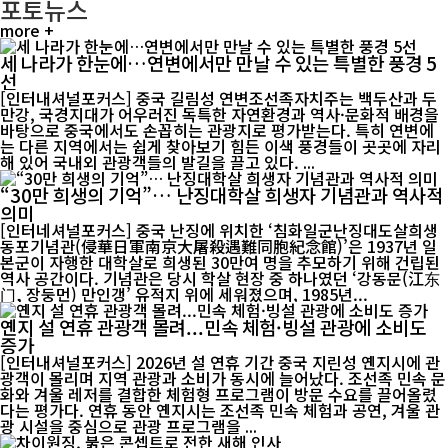
포토뉴스
more +
세 나라가 한눈에…연변에서만 만날 수 있는 특별한 풍경 5
선
[인터내셔널포커스] 중국 길림성 연변조선족자치주는 백두산과 두
만강, 국경지대가 어우러진 독특한 자연환경과 역사·문화적 배경을
바탕으로 중국에서도 손꼽히는 관광지로 평가받는다. 특히 연변에
는 다른 지역에서는 쉽게 찾아보기 힘든 이색 풍경들이 곳곳에 자리
해 있어 국내외 관광객들의 발길을 끌고 있다. ...
“30만 희생의 기억”… 난징대학살 희생자 기념관과 역사적
의미
[인터네셔널포커스] 중국 난징에 위치한 ‘침화일군난징대도살희생
동포기념관(侵華日軍南京大屠殺遇難同胞紀念館)’은 1937년 일
본군이 자행한 대학살로 희생된 30만여 명을 추모하기 위해 건립된
역사 공간이다. 기념관은 당시 학살 현장 중 하나였던 ‘강동문(江东
门, 장둥먼) 만인갱’ 유적지 위에 세워졌으며, 1985년...
옌지 설 연휴 관광객 몰려...민속 체험·빙설 관광에 소비도
증가
[인터내셔널포커스] 2026년 설 연휴 기간 중국 지린성 옌지시에 관
광객이 몰리며 지역 관광과 소비가 동시에 늘어났다. 조선족 민속 문
화와 겨울 레저를 결합한 체험형 프로그램이 방문 수요를 끌어올렸
다는 평가다. 연휴 동안 옌지시는 조선족 민속 체험과 공연, 겨울 관
광 시설을 중심으로 관광 프로그램을 ...