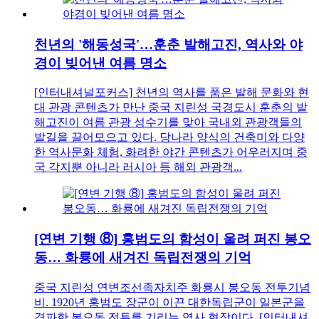
천년의 '해동성국'…훈춘 발해고진, 역사와 야
경이 빚어낸 여름 명소
[인터내셔널포커스] 천년의 역사를 품은 발해 문화와 현
대 관광 콘텐츠가 만난 중국 지린성 국경도시 훈춘의 발
해고진이 여름 관광 성수기를 맞아 국내외 관광객들의
발길을 끌어모으고 있다. 당나라 양식의 건축미와 다양
한 역사문화 체험, 화려한 야간 콘텐츠가 어우러지며 중
국 각지뿐 아니라 러시아 등 해외 관광객...
[연변 기행 ⑧] 홍범도의 함성이 울려 퍼진 봉오
동… 화룡에 새겨진 독립전쟁의 기억
중국 지린성 연변조선족자치주 화룡시 봉오동 전투기념
비. 1920년 홍범도 장군이 이끈 대한독립군이 일본군을
격파한 봉오동 전투를 기리는 역사 현장이다. [인터내셔