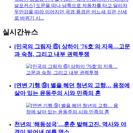
널포커스] 도문을 떠나 남쪽으로 자동차를 타고 달리자
두만강을 따라 이어지던 국경 풍경은 어느새 깊은 산세
로 바뀌기 시...
실시간뉴스
[민국의 그림자 ⑥] 상하이 '76호'의 지옥…고문
과 숙청, 그리고 내부 권력투쟁
[연변 기행 ⑨] 별을 헤던 청년의 고향… 용정에
살아 있는 윤동주의 시와 민족의 혼
천년의 '해동성국'…훈춘 발해고진, 역사와 야
경이 빚어낸 여름 명소