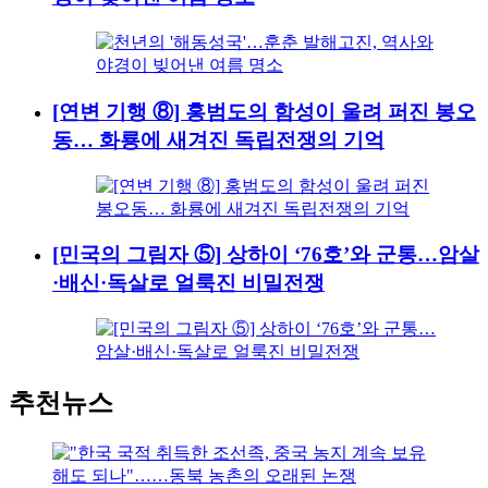
[연변 기행 ⑧] 홍범도의 함성이 울려 퍼진 봉오
동… 화룡에 새겨진 독립전쟁의 기억
[민국의 그림자 ⑤] 상하이 ‘76호’와 군통…암살
·배신·독살로 얼룩진 비밀전쟁
추천뉴스