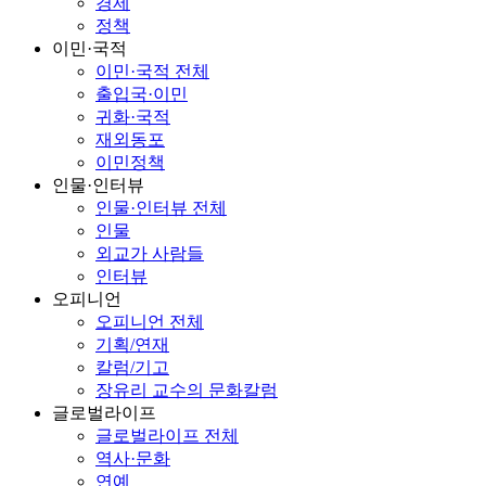
경제
정책
이민·국적
이민·국적 전체
출입국·이민
귀화·국적
재외동포
이민정책
인물·인터뷰
인물·인터뷰 전체
인물
외교가 사람들
인터뷰
오피니언
오피니언 전체
기획/연재
칼럼/기고
장유리 교수의 문화칼럼
글로벌라이프
글로벌라이프 전체
역사·문화
연예