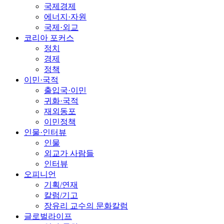
국제경제
에너지·자원
국제·외교
코리아 포커스
정치
경제
정책
이민·국적
출입국·이민
귀화·국적
재외동포
이민정책
인물·인터뷰
인물
외교가 사람들
인터뷰
오피니언
기획/연재
칼럼/기고
장유리 교수의 문화칼럼
글로벌라이프