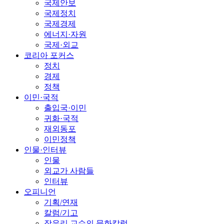
국제안보
국제정치
국제경제
에너지·자원
국제·외교
코리아 포커스
정치
경제
정책
이민·국적
출입국·이민
귀화·국적
재외동포
이민정책
인물·인터뷰
인물
외교가 사람들
인터뷰
오피니언
기획/연재
칼럼/기고
장유리 교수의 문화칼럼