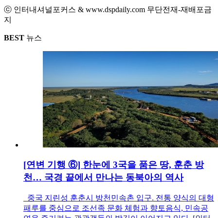
ⓒ 인터내셔널포커스 & www.dspdaily.com 무단전재-재배포금
지
BEST
뉴스
[연변 기행 ⑥] 한눈에 3국을 품은 땅, 훈춘 방
천… 국경 끝에서 만나는 동북아의 역사
중국 지린성 훈춘시 방천민속촌 입구. 전통 양식의 대형
패루를 중심으로 조선족 문화 체험과 향토음식, 민속공