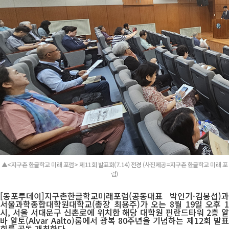
▲<지구촌 한글학교 미래 포럼> 제11회 발표회(7.14) 전경 (사진제공=지구촌 한글학교 미래 포
럼)
[동포투데이]지구촌한글학교미래포럼(공동대표 박인기·김봉섭)과
서울과학종합대학원대학교(총장 최용주)가 오는 8월 19일 오후 1
시, 서울 서대문구 신촌로에 위치한 해당 대학원 핀란드타워 2층 알
바 알토(Alvar Aalto)룸에서 광복 80주년을 기념하는 제12회 발표
회를 공동 개최한다.