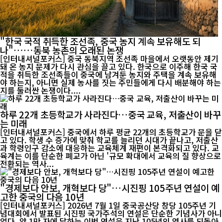
"한국 국적 취득한 조선족, 중국 농지 계속 보유해도 되
나"……동북 농촌의 오래된 논쟁
[인터내셔널포커스] 중국 동북지역 조선족 마을에서 오랫동안 제기
돼 온 농지 문제가 다시 관심을 끌고 있다. 한국으로 이주해 한국 국
적을 취득한 조선족들이 중국에 남겨둔 농지와 주택을 계속 보유해
야 하는지, 아니면 실제 농사를 짓는 주민들에게 다시 배분해야 하는
지를 둘러싼 논쟁이다....
하루 22개 초등학교가 사라진다…중국 교육, 저출산이 바꾸
는 미래
[인터내셔널포커스] 중국에서 하루 평균 22개의 초등학교가 문을 닫
고 있다. 학생 수 증가에 맞춰 학교를 늘리던 시대가 끝나고, 저출산
과 학령인구 감소에 대응하는 교육체계 재편이 본격화되고 있다. 교
육계는 이를 단순한 폐교가 아닌 '규모 확대에서 교육의 질 향상으로
전환되는 역사...
"경제보다 안보, 개혁보다 당"…시진핑 105주년 연설이 예
고한 중국의 다음 10년
[인터내셔널포커스] 2026년 7월 1일 중국공산당 창당 105주년 기
념대회에서 발표된 시진핑 국가주석의 연설은 단순한 기념사가 아니
었다. 약 1만 자에 달하는 이번 연설은 지난 105년의 역사를 되돌아