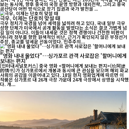
보는 동시에, 향후 중국의 국정 운영 방향과 대외전략, 그리고 중국
공산당이 어떤 방식으로 장기 집권과 국가 발전을 ...
극우, 이제는 단호히 맞설 때
극우 정치가 국경을 넘어 세력을 넓히려 하고 있다. 국내 일부 극우
성향 단체가 미국에서 공개 활동을 벌였다는 소식은 결코 가볍게 넘
길 일이 아니다. 이들이 내세운 것은 정책 경쟁이나 건전한 비판이
아니라 정부를 향한 원색적인 비난, 근거가 확인되지 않은 부정선거
주장, 종교를 앞세운 선동이었다. 민주주의...
"영화 내내 울었다"…싱가포르 관객 사로잡은 '할머니에게
보내는 편지'
[인터내셔널포커스] 중국 영화 <할머니에게 보내는 편지>(给阿嬷
的情书)가 싱가포르에서 개봉과 동시에 큰 관심을 모으며 해외 화교
사회의 공감을 이끌어내고 있다. 18일 현지 영화업계에 따르면 이
작품은 싱가포르 내 26개 극장 가운데 24개 극장에서 상영을 시작했
다. 개...