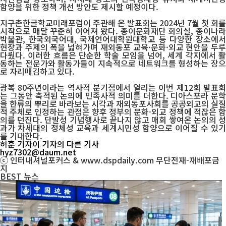
함양을 위한 정책 개선 방안도 제시할 예정이다.
지구촌한글학교미래포럼이 주관해 온 발표회는 2024년 7월 첫 회를
시작으로 매달 꾸준히 이어져 왔다. 종이문화재단 회의실, 종이나라
박물관, 한국외국어대, 국제언어대학원대학교 등 다양한 장소에서
현장과 주제의 폭을 넓혀가며 재외동포 교육·문화·외교 현안을 두루
다뤘다. 이러한 흐름은 단순한 학술 모임을 넘어, 세계 각지에서 활
동하는 전문가와 활동가들이 지속적으로 네트워크를 형성하는 장으
로 자리매김하고 있다.
광복 80주년이라는 역사적 분기점에서 열리는 이번 제12회 발표회
는 그동안 축적된 논의에 민족사적 의미를 더한다. 디아스포라 문학
을 한류의 뿌리로 바라보는 시각과 재외동포사회를 공공외교의 실질
적 주체로 인정하는 관점은 향후 정부의 문화·외교 정책에 적잖은 함
의를 던진다. 단발성 기념행사로 끝나지 않고 매회 쌓여온 논의의 성
과가 차세대의 정체성 교육과 세계시민성 함양으로 이어질 수 있기
를 기대한다.
허훈 기자
이 기자의 다른 기사
hyz7302@daum.net
ⓒ 인터내셔널포커스 & www.dspdaily.com 무단전재-재배포금
지
BEST
뉴스