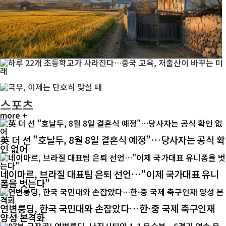
스포츠
more +
英 더 선 "호날두, 8월 8일 결혼식 예정"…당사자는 공식 확
인 없어
네이마르, 브라질 대표팀 은퇴 선언…"이제 국가대표 유니
폼을 벗는다"
연변룽딩, 한국 국민대와 손잡았다…한·중 국제 축구인재
양성 본격화