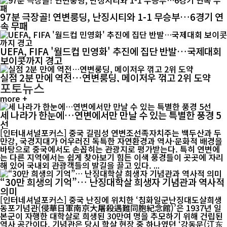
97분 극장골! 연변룽딩, 난징시티와 1-1 무승부…6경기 연
속 무패
UEFA, FIFA '월드컵 민영화' 추진에 집단 반발…국제대회
보이콧까지 경고
실점 2분 만에 역전…연변룽딩, 메이저우 꺾고 2위 도약
포토뉴스
more +
세 나라가 한눈에…연변에서만 만날 수 있는 특별한 풍경 5
선
[인터내셔널포커스] 중국 길림성 연변조선족자치주는 백두산과 두
만강, 국경지대가 어우러진 독특한 자연환경과 역사·문화적 배경을
바탕으로 중국에서도 손꼽히는 관광지로 평가받는다. 특히 연변에
는 다른 지역에서는 쉽게 찾아보기 힘든 이색 풍경들이 곳곳에 자리
해 있어 국내외 관광객들의 발길을 끌고 있다. ...
“30만 희생의 기억”… 난징대학살 희생자 기념관과 역사적
의미
[인터네셔널포커스] 중국 난징에 위치한 ‘침화일군난징대도살희생
동포기념관(侵華日軍南京大屠殺遇難同胞紀念館)’은 1937년 일
본군이 자행한 대학살로 희생된 30만여 명을 추모하기 위해 건립된
역사 공간이다. 기념관은 당시 학살 현장 중 하나였던 ‘강동문(江东