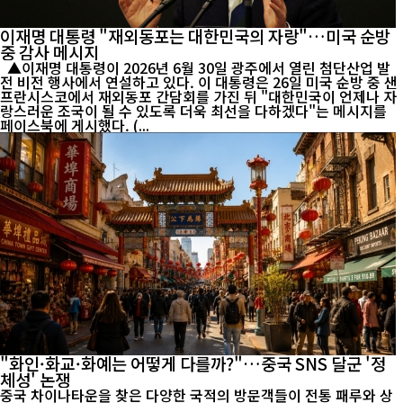
이재명 대통령 "재외동포는 대한민국의 자랑"…미국 순방
중 감사 메시지
▲이재명 대통령이 2026년 6월 30일 광주에서 열린 첨단산업 발
전 비전 행사에서 연설하고 있다. 이 대통령은 26일 미국 순방 중 샌
프란시스코에서 재외동포 간담회를 가진 뒤 "대한민국이 언제나 자
랑스러운 조국이 될 수 있도록 더욱 최선을 다하겠다"는 메시지를
페이스북에 게시했다. (...
"화인·화교·화예는 어떻게 다를까?"…중국 SNS 달군 '정
체성' 논쟁
중국 차이나타운을 찾은 다양한 국적의 방문객들이 전통 패루와 상