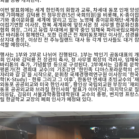
이번 발표회에는 세계 한민족의 화합과 교류, 차세대 동포 인재 양성
에 기여해온 김덕룡 전 정무장관(5선 국회의원)을 비롯해, K-종이접
기와 종이문화를 세계에 알리고 있는 노영혜 종이문화재단·세계종
이접기연합 이사장, 한복 세계화에 앞장서온 정 사무엘 한문화진흥
협회 회장, 그리고 유럽 무대에서 활약 중인 임채욱 파리국립오페라
단 바리톤이 함께한다. 또한 김경근 전 재외동포재단 이사장, 성경륭
상지대 총장, 이상진 전 주뉴질랜드 대사 등 각계 인사들도 대거 참
석할 예정이다.
행사는 1부와 2부로 나뉘어 진행된다. 1부는 박인기 공동대표의 개
회 인사와 김덕룡 전 장관의 축사, 정 사무엘 회장의 격려사, 임채욱
바리톤의 축가, 기념촬영 등으로 구성된다. 2부에서는 김종회 문학
평론가(전 경희대 교수)의 기조강연 ‘한민족 디아스포라문학의 선
자리와 갈 길’을 시작으로, 문휘창 국제경쟁력연구원 이사장의 ‘한국
학(K-Study) - 한류 그리고 그 이후’, 한동만 연세대 초빙교수의 ‘재
외동포 공공외교와 미국 한인사회’, 황인상 국립외교원 부장의 ‘재외
동포 공공외교와 브라질 한인사회’ 발표가 이어진다. 마지막으로 질
의응답, 김유미 서울과학종합대학원대 교수의 총평, 변지영 프랑스
릴 한글학교 교장의 폐회 인사가 예정돼 있다.