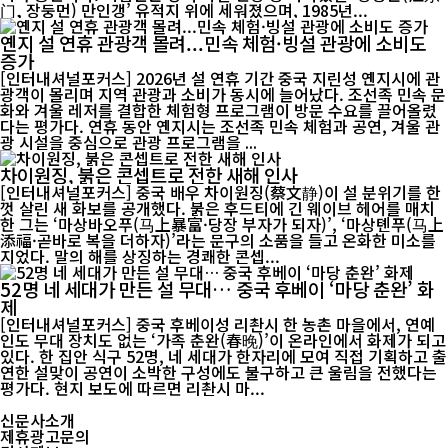
门, 장둥먼) 만인갱’ 유적지 위에 세워졌으며, 1985년...
옌지 설 연휴 관광객 몰려...민속 체험·빙설 관광에 소비도
증가
[인터내셔널포커스] 2026년 설 연휴 기간 중국 지린성 옌지시에 관
광객이 몰리며 지역 관광과 소비가 동시에 늘어났다. 조선족 민속 문
화와 겨울 레저를 결합한 체험형 프로그램이 방문 수요를 끌어올렸
다는 평가다. 연휴 동안 옌지시는 조선족 민속 체험과 공연, 겨울 관
광 시설을 중심으로 관광 프로그램을 ...
차이원징, 붉은 콘셉트로 전한 새해 인사
[인터내셔널포커스] 중국 배우 차이원징(蔡文静)이 설 분위기를 한
껏 살린 새 화보를 공개했다. 붉은 후드티에 긴 웨이브 헤어를 매치
한 그는 ‘마상바오푸(马上暴富·당장 부자가 되자)’, ‘마상톈푸(马上
添福·곧바로 복을 더하자)’라는 문구의 소품을 들고 온화한 미소를
지었다. 말의 해를 상징하는 경쾌한 콘셉...
52명 네 세대가 만든 설 무대… 중국 후베이 ‘마당 춘완’ 화
제
[인터내셔널포커스] 중국 후베이성 리촨시 한 농촌 마을에서, 연예
인도 무대 장치도 없는 ‘가족 춘완(春晚)’이 온라인에서 화제가 되고
있다. 한 집안 식구 52명, 네 세대가 한자리에 모여 직접 기획하고 출
연한 설맞이 공연이 소박한 구성에도 불구하고 큰 울림을 전했다는
평가다. 현지 보도에 따르면 리촨시 마...
신문사소개
제휴광고문의