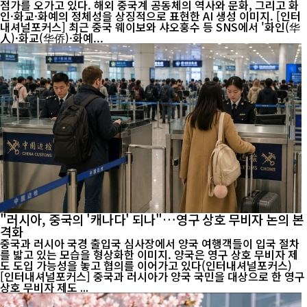
점가를 오가고 있다. 해외 중국계 공동체의 역사와 문화, 그리고 화
인·화교·화예의 정체성을 상징적으로 표현한 AI 생성 이미지. [인터
내셔널포커스] 최근 중국 웨이보와 샤오훙수 등 SNS에서 '화인(华
人)·화교(华侨)·화예...
"러시아, 중국의 '캐나다' 되나"…영구 상호 무비자 논의 본
격화
중국과 러시아 국경 출입국 심사장에서 양국 여행객들이 입국 절차
를 밟고 있는 모습을 형상화한 이미지. 양국은 영구 상호 무비자 제
도 도입 가능성을 놓고 협의를 이어가고 있다(인터내셔널포커스)
[인터내셔널포커스] 중국과 러시아가 양국 국민을 대상으로 한 영구
상호 무비자 제도 ...