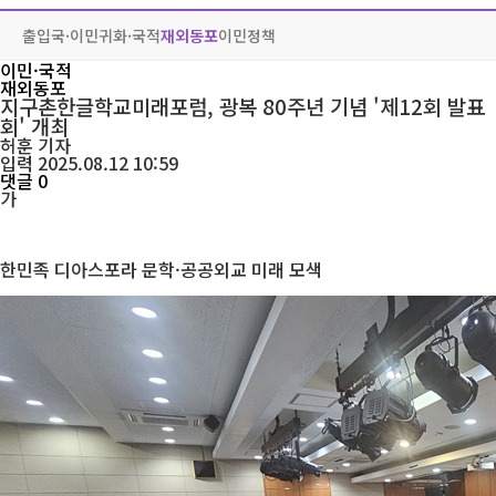
출입국·이민
귀화·국적
재외동포
이민정책
이민·국적
재외동포
지구촌한글학교미래포럼, 광복 80주년 기념 '제12회 발표
회' 개최
허훈
기자
입력 2025.08.12 10:59
댓글 0
가
한민족 디아스포라 문학·공공외교 미래 모색