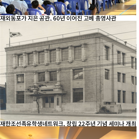
재외동포가 지은 공관, 60년 이어진 고베 총영사관
재한조선족유학생네트워크, 창립 22주년 기념 세미나 개최