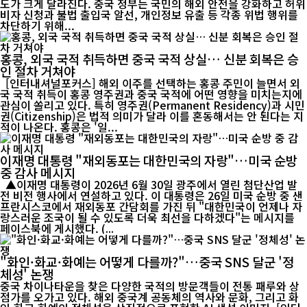
도가 크게 달라진다. 중국 정부는 국민의 해외 안전을 강화하고 허위
비자 신청과 불법 출입국 알선, 개인정보 유출 등 각종 위법 행위를
차단하기 위해...
홍콩, 외국 국적 취득하면 중국 국적 상실… 신분 회복은 승
인 절차 거쳐야
[인터내셔널포커스] 해외 이주를 선택하는 홍콩 주민이 늘면서 외
국 국적 취득이 홍콩 영주권과 중국 국적에 어떤 영향을 미치는지에
관심이 쏠리고 있다. 특히 영주권(Permanent Residency)과 시민
권(Citizenship)은 법적 의미가 달라 이를 혼동해서는 안 된다는 지
적이 나온다. 홍콩은 '일...
이재명 대통령 "재외동포는 대한민국의 자랑"…미국 순방
중 감사 메시지
▲이재명 대통령이 2026년 6월 30일 광주에서 열린 첨단산업 발
전 비전 행사에서 연설하고 있다. 이 대통령은 26일 미국 순방 중 샌
프란시스코에서 재외동포 간담회를 가진 뒤 "대한민국이 언제나 자
랑스러운 조국이 될 수 있도록 더욱 최선을 다하겠다"는 메시지를
페이스북에 게시했다. (...
"화인·화교·화예는 어떻게 다를까?"…중국 SNS 달군 '정
체성' 논쟁
중국 차이나타운을 찾은 다양한 국적의 방문객들이 전통 패루와 상
점가를 오가고 있다. 해외 중국계 공동체의 역사와 문화, 그리고 화