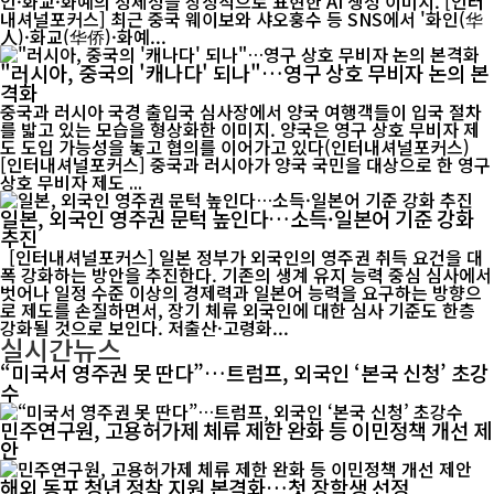
인·화교·화예의 정체성을 상징적으로 표현한 AI 생성 이미지. [인터
내셔널포커스] 최근 중국 웨이보와 샤오훙수 등 SNS에서 '화인(华
人)·화교(华侨)·화예...
"러시아, 중국의 '캐나다' 되나"…영구 상호 무비자 논의 본
격화
중국과 러시아 국경 출입국 심사장에서 양국 여행객들이 입국 절차
를 밟고 있는 모습을 형상화한 이미지. 양국은 영구 상호 무비자 제
도 도입 가능성을 놓고 협의를 이어가고 있다(인터내셔널포커스)
[인터내셔널포커스] 중국과 러시아가 양국 국민을 대상으로 한 영구
상호 무비자 제도 ...
일본, 외국인 영주권 문턱 높인다…소득·일본어 기준 강화
추진
[인터내셔널포커스] 일본 정부가 외국인의 영주권 취득 요건을 대
폭 강화하는 방안을 추진한다. 기존의 생계 유지 능력 중심 심사에서
벗어나 일정 수준 이상의 경제력과 일본어 능력을 요구하는 방향으
로 제도를 손질하면서, 장기 체류 외국인에 대한 심사 기준도 한층
강화될 것으로 보인다. 저출산·고령화...
실시간뉴스
“미국서 영주권 못 딴다”…트럼프, 외국인 ‘본국 신청’ 초강
수
민주연구원, 고용허가제 체류 제한 완화 등 이민정책 개선 제
안
해외 동포 청년 정착 지원 본격화…첫 장학생 선정