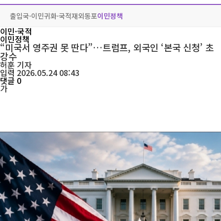
출입국·이민
귀화·국적
재외동포
이민정책
이민·국적
이민정책
“미국서 영주권 못 딴다”…트럼프, 외국인 ‘본국 신청’ 초
강수
허훈
기자
입력 2026.05.24 08:43
댓글 0
가