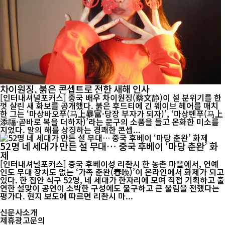
차이원징, 붉은 콘셉트로 전한 새해 인사
[인터내셔널포커스] 중국 배우 차이원징(蔡文静)이 설 분위기를 한
껏 살린 새 화보를 공개했다. 붉은 후드티에 긴 웨이브 헤어를 매치
한 그는 ‘마상바오푸(马上暴富·당장 부자가 되자)’, ‘마상톈푸(马上
添福·곧바로 복을 더하자)’라는 문구의 소품을 들고 온화한 미소를
지었다. 말의 해를 상징하는 경쾌한 콘셉...
52명 네 세대가 만든 설 무대… 중국 후베이 ‘마당 춘완’ 화
제
[인터내셔널포커스] 중국 후베이성 리촨시 한 농촌 마을에서, 연예
인도 무대 장치도 없는 ‘가족 춘완(春晚)’이 온라인에서 화제가 되고
있다. 한 집안 식구 52명, 네 세대가 한자리에 모여 직접 기획하고 출
연한 설맞이 공연이 소박한 구성에도 불구하고 큰 울림을 전했다는
평가다. 현지 보도에 따르면 리촨시 마...
신문사소개
제휴광고문의