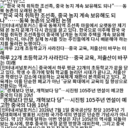
"한국 국적 취득한 조선족, 중국 농지 계속 보유해도 되
나"……동북 농촌의 오래된 논쟁
[인터내셔널포커스] 중국 동북지역 조선족 마을에서 오랫동안 제기
돼 온 농지 문제가 다시 관심을 끌고 있다. 한국으로 이주해 한국 국
적을 취득한 조선족들이 중국에 남겨둔 농지와 주택을 계속 보유해
야 하는지, 아니면 실제 농사를 짓는 주민들에게 다시 배분해야 하는
지를 둘러싼 논쟁이다....
하루 22개 초등학교가 사라진다…중국 교육, 저출산이 바꾸
는 미래
[인터내셔널포커스] 중국에서 하루 평균 22개의 초등학교가 문을 닫
고 있다. 학생 수 증가에 맞춰 학교를 늘리던 시대가 끝나고, 저출산
과 학령인구 감소에 대응하는 교육체계 재편이 본격화되고 있다. 교
육계는 이를 단순한 폐교가 아닌 '규모 확대에서 교육의 질 향상으로
전환되는 역사...
"경제보다 안보, 개혁보다 당"…시진핑 105주년 연설이 예
고한 중국의 다음 10년
[인터내셔널포커스] 2026년 7월 1일 중국공산당 창당 105주년 기
념대회에서 발표된 시진핑 국가주석의 연설은 단순한 기념사가 아니
었다. 약 1만 자에 달하는 이번 연설은 지난 105년의 역사를 되돌아
보는 동시에, 향후 중국의 국정 운영 방향과 대외전략, 그리고 중국