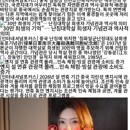
[인터내셔널포커스] 중국 길림성 연변조선족자치주는 백두산과 두
만강, 국경지대가 어우러진 독특한 자연환경과 역사·문화적 배경을
바탕으로 중국에서도 손꼽히는 관광지로 평가받는다. 특히 연변에
는 다른 지역에서는 쉽게 찾아보기 힘든 이색 풍경들이 곳곳에 자리
해 있어 국내외 관광객들의 발길을 끌고 있다. ...
“30만 희생의 기억”… 난징대학살 희생자 기념관과 역사적
의미
[인터네셔널포커스] 중국 난징에 위치한 ‘침화일군난징대도살희생
동포기념관(侵華日軍南京大屠殺遇難同胞紀念館)’은 1937년 일
본군이 자행한 대학살로 희생된 30만여 명을 추모하기 위해 건립된
역사 공간이다. 기념관은 당시 학살 현장 중 하나였던 ‘강동문(江东
门, 장둥먼) 만인갱’ 유적지 위에 세워졌으며, 1985년...
옌지 설 연휴 관광객 몰려...민속 체험·빙설 관광에 소비도
증가
[인터내셔널포커스] 2026년 설 연휴 기간 중국 지린성 옌지시에 관
광객이 몰리며 지역 관광과 소비가 동시에 늘어났다. 조선족 민속 문
화와 겨울 레저를 결합한 체험형 프로그램이 방문 수요를 끌어올렸
다는 평가다. 연휴 동안 옌지시는 조선족 민속 체험과 공연, 겨울 관
광 시설을 중심으로 관광 프로그램을 ...