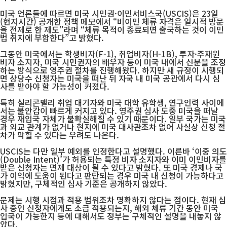
미국 언론들에 따르면 미국 시민권·이민서비스국(USCIS)은 23일
(현지시간) 공개한 정책 메모에서 “비이민 체류 자격은 일시적 방문
을 전제로 한 제도”라며 “체류 목적이 종료되면 출국하는 것이 이민
법 취지에 부합한다”고 밝혔다.
그동안 미국에서는 학생비자(F-1), 취업비자(H-1B), 투자·주재원
비자 소지자, 미국 시민권자의 배우자 등이 미국 내에서 신분을 조정
하는 방식으로 영주권 절차를 진행해왔다. 하지만 새 규정이 시행되
면 상당수 신청자는 미국을 떠난 뒤 자국 내 미국 공관에서 다시 심
사를 받아야 할 가능성이 커졌다.
특히 실리콘밸리 취업 대기자와 미국 대학 유학생, 연구인력 사이에
서는 불안감이 빠르게 커지고 있다. 영주권 심사 도중 미국을 떠날
경우 재입국 자체가 불확실해질 수 있기 때문이다. 일부 국가는 미국
과 외교 관계가 없거나 현지에 미국 대사관조차 없어 사실상 신청 절
차가 막힐 수 있다는 우려도 나온다.
USCIS는 다만 일부 예외를 인정한다고 설명했다. 이른바 ‘이중 의도
(Double Intent)’가 허용되는 특정 비자 소지자와 이미 이민비자를
받은 신청자는 면제 대상이 될 수 있다고 밝혔다. 또 미국 경제나 국
가 이익에 도움이 된다고 판단되는 경우 미국 내 신청이 가능하다고
밝혔지만, 구체적인 심사 기준은 공개하지 않았다.
문제는 시행 시점과 적용 범위조차 명확하지 않다는 점이다. 현재 심
사 중인 신청자에게도 소급 적용되는지, 해외 체류 기간 동안 미국
입국이 가능한지 등에 대해서도 정부는 구체적인 설명을 내놓지 않
았다.