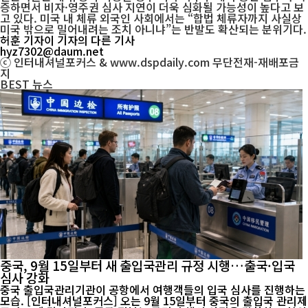
증하면서 비자·영주권 심사 지연이 더욱 심화될 가능성이 높다고 보
고 있다. 미국 내 체류 외국인 사회에서는 “합법 체류자까지 사실상
미국 밖으로 밀어내려는 조치 아니냐”는 반발도 확산되는 분위기다.
허훈 기자
이 기자의 다른 기사
hyz7302@daum.net
ⓒ 인터내셔널포커스 & www.dspdaily.com 무단전재-재배포금
지
BEST
뉴스
중국, 9월 15일부터 새 출입국관리 규정 시행…출국·입국
심사 강화
중국 출입국관리기관이 공항에서 여행객들의 입국 심사를 진행하는
모습. [인터내셔널포커스] 오는 9월 15일부터 중국의 출입국 관리제