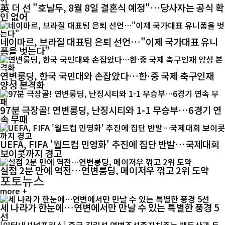
英 더 선 "호날두, 8월 8일 결혼식 예정"…당사자는 공식 확
인 없어
네이마르, 브라질 대표팀 은퇴 선언…"이제 국가대표 유니
폼을 벗는다"
연변룽딩, 한국 국민대와 손잡았다…한·중 국제 축구인재
양성 본격화
97분 극장골! 연변룽딩, 난징시티와 1-1 무승부…6경기 연
속 무패
UEFA, FIFA '월드컵 민영화' 추진에 집단 반발…국제대회
보이콧까지 경고
실점 2분 만에 역전…연변룽딩, 메이저우 꺾고 2위 도약
포토뉴스
more +
세 나라가 한눈에…연변에서만 만날 수 있는 특별한 풍경 5
선