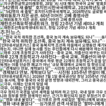
“542명의 새 출발” 호치민시한국국제학교, 2026학년도 
재외동포가 지은 공관, 60년 이어진 고베 총영사관
재한조선족유학생네트워크, 창립 22주년 기념 세미나 개최
추천뉴스
"한국 국적 취득한 조선족, 중국 농지 계속 보유해도 되나
[인터내셔널포커스] 중국 동북지역 조선족 마을에서 오랫동안 제기돼
하는지, 아니면 실제 농사를 짓는 주민들에게 다시 배분해야 하는지를
하루 22개 초등학교가 사라진다…중국 교육, 저출산이 바꾸
[인터내셔널포커스] 중국에서 하루 평균 22개의 초등학교가 문을 닫
육계는 이를 단순한 폐교가 아닌 '규모 확대에서 교육의 질 향상으로 
"경제보다 안보, 개혁보다 당"…시진핑 105주년 연설이 예
[인터내셔널포커스] 2026년 7월 1일 중국공산당 창당 105주년 
는 동시에, 향후 중국의 국정 운영 방향과 대외전략, 그리고 중국공산
극우, 이제는 단호히 맞설 때
극우 정치가 국경을 넘어 세력을 넓히려 하고 있다. 국내 일부 극우
니라 정부를 향한 원색적인 비난, 근거가 확인되지 않은 부정선거 주장
"영화 내내 울었다"…싱가포르 관객 사로잡은 '할머니에게 