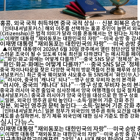
홍콩, 외국 국적 취득하면 중국 국적 상실… 신분 회복은 승
[인터내셔널포커스] 해외 이주를 선택하는 홍콩 주민이 늘면서 외국 국
이재명 대통령 "재외동포는 대한민국의 자랑"…미국 순방 
▲이재명 대통령이 2026년 6월 30일 광주에서 열린 첨단산업 발전 비전 행사에서 연설하고 있다. 이 대통령은 26일 미국 순방 중 샌프란시스코에서 재외동포 간담회를 가진 뒤 "대한민국이 언제나 자랑
스러운 조국이 될 수 있도록 더욱 최선을 다하겠다"는 메시지를 페이스북
"화인·화교·화예는 어떻게 다를까?"…중국 SNS 달군 '정
중국 차이나타운을 찾은 다양한 국적의 방문객들이 전통 패루와 상점가를
셔널포커스] 최근 중국 웨이보와 샤오훙수 등 SNS에서 '화인(华人)·
"러시아, 중국의 '캐나다' 되나"…영구 상호 무비자 논의 
중국과 러시아 국경 출입국 심사장에서 양국 여행객들이 입국 절차를 
내셔널포커스] 중국과 러시아가 양국 국민을 대상으로 한 영구 상호 무
일본, 외국인 영주권 문턱 높인다…소득·일본어 기준 강화 
[인터내셔널포커스] 일본 정부가 외국인의 영주권 취득 요건을 대폭
제도를 손질하면서, 장기 체류 외국인에 대한 심사 기준도 한층 강화될
실시간뉴스
이재명 대통령 "재외동포는 대한민국의 자랑"…미국 순방 
지구촌한글학교미래포럼, 28일 ‘AI 시대 해외 한국어 교육’