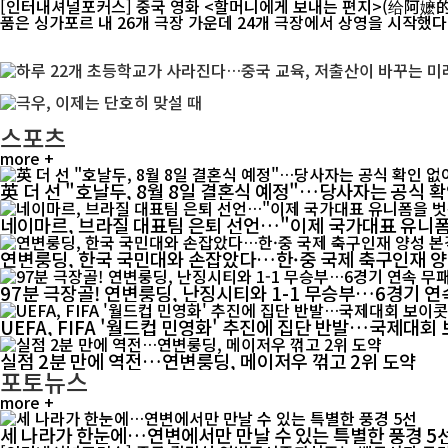
[인터내셔널포커스] 중국 영화 <할머니에게 보내는 편지>(给阿嬷的情书)가 싱가포
품은 싱가포르 내 26개 극장 가운데 24개 극장에서 상영을 시작했다. 
스포츠
more +
英 더 선 "호날두, 8월 8일 결혼식 예정"…당사자는 공식 
네이마르, 브라질 대표팀 은퇴 선언…"이제 국가대표 유니
연변룽딩, 한국 국민대와 손잡았다…한·중 국제 축구인재 
97분 극장골! 연변룽딩, 난징시티와 1-1 무승부…6경기 연
UEFA, FIFA '월드컵 민영화' 추진에 집단 반발…국제대
실점 2분 만에 역전…연변룽딩, 메이저우 꺾고 2위 도약
포토뉴스
more +
세 나라가 한눈에…연변에서만 만날 수 있는 특별한 풍경 5