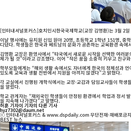
[인터내셔널포커스]호치민시한국국제학교(교장 김명환)는 3월 2일 교
이날 행사에는 유치원 신입 원아 20명, 초등학교 1학년 151명, 중
디뎠다. 학생들은 한국과 베트남의 문화가 공존하는 교육환경 속에서
김명환 교장은 환영사에서 “타국에서 새로운 시작을 선택한 여러분의
체가 될 것”이라고 강조했다. 이어 “작은 꿈을 소중히 키우고 친구
학부모들에게는 “해외 생활 속에서도 자녀에게 한국의 정체성과 언어
있도록 교육과 생활 전반에서 지원을 아끼지 않겠다”고 밝혔다.
각 교실에서 진행된 개학식에서는 교장·교감과 담임교사들이 학생들과
을 알렸다.
학교 관계자는 “재외국민 학생들이 안정된 환경에서 학업과 정서 발달
을 지속해 나가겠다”고 말했다.
허훈 기자
이 기자의 다른 기사
hyz7302@daum.net
ⓒ 인터내셔널포커스 & www.dspdaily.com 무단전재-재배포금
BEST
뉴스