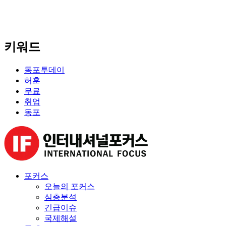
키워드
동포투데이
허훈
무료
취업
동포
포커스
오늘의 포커스
심층분석
긴급이슈
국제해설