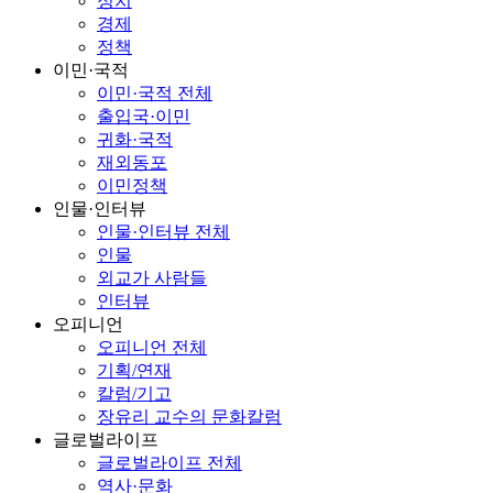
정치
경제
정책
이민·국적
이민·국적 전체
출입국·이민
귀화·국적
재외동포
이민정책
인물·인터뷰
인물·인터뷰 전체
인물
외교가 사람들
인터뷰
오피니언
오피니언 전체
기획/연재
칼럼/기고
장유리 교수의 문화칼럼
글로벌라이프
글로벌라이프 전체
역사·문화