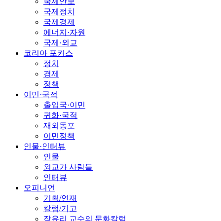
국제안보
국제정치
국제경제
에너지·자원
국제·외교
코리아 포커스
정치
경제
정책
이민·국적
출입국·이민
귀화·국적
재외동포
이민정책
인물·인터뷰
인물
외교가 사람들
인터뷰
오피니언
기획/연재
칼럼/기고
장유리 교수의 문화칼럼