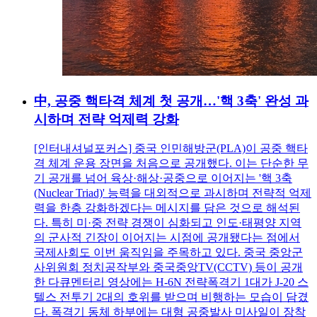
中, 공중 핵타격 체계 첫 공개…'핵 3축' 완성 과
시하며 전략 억제력 강화
[인터내셔널포커스] 중국 인민해방군(PLA)이 공중 핵타
격 체계 운용 장면을 처음으로 공개했다. 이는 단순한 무
기 공개를 넘어 육상·해상·공중으로 이어지는 '핵 3축
(Nuclear Triad)' 능력을 대외적으로 과시하며 전략적 억제
력을 한층 강화하겠다는 메시지를 담은 것으로 해석된
다. 특히 미·중 전략 경쟁이 심화되고 인도·태평양 지역
의 군사적 긴장이 이어지는 시점에 공개됐다는 점에서
국제사회도 이번 움직임을 주목하고 있다. 중국 중앙군
사위원회 정치공작부와 중국중앙TV(CCTV) 등이 공개
한 다큐멘터리 영상에는 H-6N 전략폭격기 1대가 J-20 스
텔스 전투기 2대의 호위를 받으며 비행하는 모습이 담겼
다. 폭격기 동체 하부에는 대형 공중발사 미사일이 장착