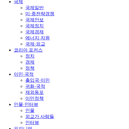
국제
국제일반
미·중전략경쟁
국제안보
국제정치
국제경제
에너지·자원
국제·외교
코리아 포커스
정치
경제
정책
이민·국적
출입국·이민
귀화·국적
재외동포
이민정책
인물·인터뷰
인물
외교가 사람들
인터뷰
오피니언