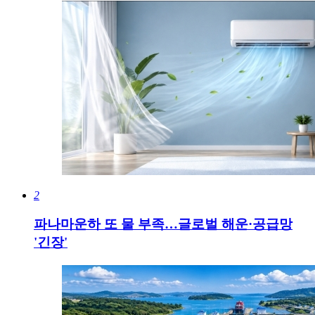
2
파나마운하 또 물 부족…글로벌 해운·공급망
'긴장'