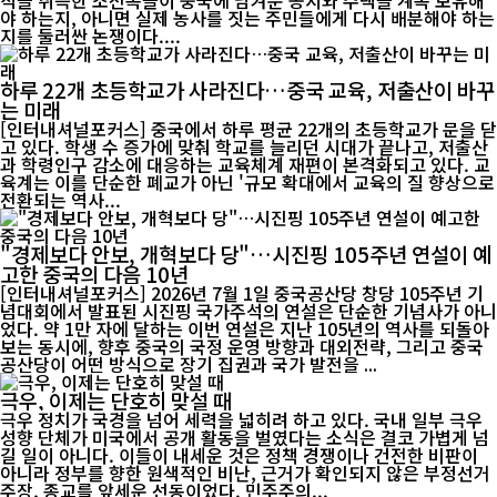
적을 취득한 조선족들이 중국에 남겨둔 농지와 주택을 계속 보유해
야 하는지, 아니면 실제 농사를 짓는 주민들에게 다시 배분해야 하는
지를 둘러싼 논쟁이다....
하루 22개 초등학교가 사라진다…중국 교육, 저출산이 바꾸
는 미래
[인터내셔널포커스] 중국에서 하루 평균 22개의 초등학교가 문을 닫
고 있다. 학생 수 증가에 맞춰 학교를 늘리던 시대가 끝나고, 저출산
과 학령인구 감소에 대응하는 교육체계 재편이 본격화되고 있다. 교
육계는 이를 단순한 폐교가 아닌 '규모 확대에서 교육의 질 향상으로
전환되는 역사...
"경제보다 안보, 개혁보다 당"…시진핑 105주년 연설이 예
고한 중국의 다음 10년
[인터내셔널포커스] 2026년 7월 1일 중국공산당 창당 105주년 기
념대회에서 발표된 시진핑 국가주석의 연설은 단순한 기념사가 아니
었다. 약 1만 자에 달하는 이번 연설은 지난 105년의 역사를 되돌아
보는 동시에, 향후 중국의 국정 운영 방향과 대외전략, 그리고 중국
공산당이 어떤 방식으로 장기 집권과 국가 발전을 ...
극우, 이제는 단호히 맞설 때
극우 정치가 국경을 넘어 세력을 넓히려 하고 있다. 국내 일부 극우
성향 단체가 미국에서 공개 활동을 벌였다는 소식은 결코 가볍게 넘
길 일이 아니다. 이들이 내세운 것은 정책 경쟁이나 건전한 비판이
아니라 정부를 향한 원색적인 비난, 근거가 확인되지 않은 부정선거
주장, 종교를 앞세운 선동이었다. 민주주의...