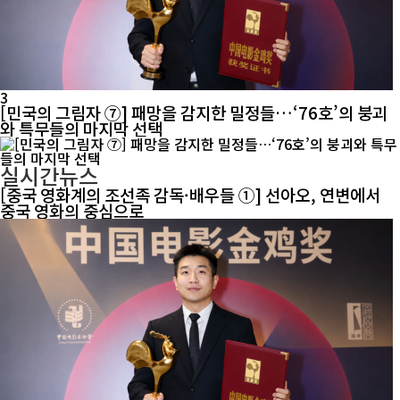
3
[민국의 그림자 ⑦] 패망을 감지한 밀정들…‘76호’의 붕괴
와 특무들의 마지막 선택
실시간뉴스
[중국 영화계의 조선족 감독·배우들 ①] 선아오, 연변에서
중국 영화의 중심으로