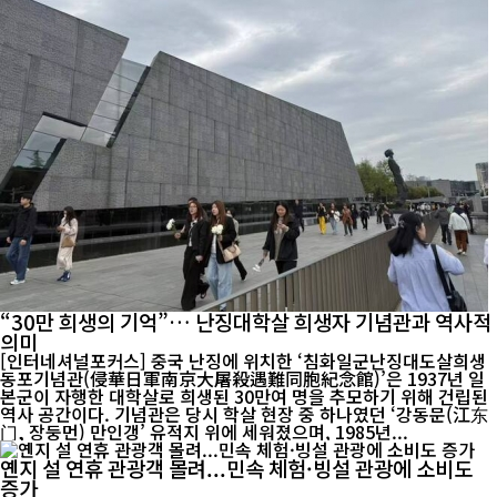
“30만 희생의 기억”… 난징대학살 희생자 기념관과 역사적
의미
[인터네셔널포커스] 중국 난징에 위치한 ‘침화일군난징대도살희생
동포기념관(侵華日軍南京大屠殺遇難同胞紀念館)’은 1937년 일
본군이 자행한 대학살로 희생된 30만여 명을 추모하기 위해 건립된
역사 공간이다. 기념관은 당시 학살 현장 중 하나였던 ‘강동문(江东
门, 장둥먼) 만인갱’ 유적지 위에 세워졌으며, 1985년...
옌지 설 연휴 관광객 몰려...민속 체험·빙설 관광에 소비도
증가