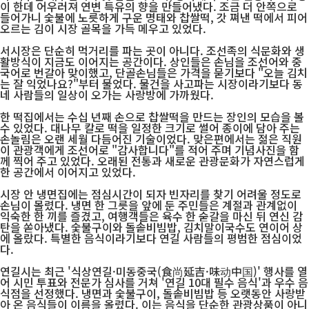
이 한데 어우러져 연변 특유의 향을 만들어냈다. 조금 더 안쪽으로
들어가니 숯불에 노릇하게 구운 명태와 찹쌀떡, 갓 쪄낸 떡에서 피어
오르는 김이 시장 골목을 가득 메우고 있었다.
서시장은 단순히 먹거리를 파는 곳이 아니다. 조선족의 식문화와 생
활방식이 지금도 이어지는 공간이다. 상인들은 손님을 조선어와 중
국어로 번갈아 맞이했고, 단골손님들은 가격을 묻기보다 "오늘 김치
는 잘 익었나요?"부터 물었다. 물건을 사고파는 시장이라기보다 동
네 사람들의 일상이 오가는 사랑방에 가까웠다.
한 떡집에서는 수십 년째 손으로 찹쌀떡을 만드는 장인의 모습을 볼
수 있었다. 대나무 칼로 떡을 일정한 크기로 썰어 종이에 담아 주는
손놀림은 오랜 세월 다듬어진 기술이었다. 맞은편에서는 젊은 직원
이 관광객에게 조선어로 "감사합니다"를 적어 주며 기념사진을 함
께 찍어 주고 있었다. 오래된 전통과 새로운 관광문화가 자연스럽게
한 공간에서 이어지고 있었다.
시장 안 냉면집에는 점심시간이 되자 빈자리를 찾기 어려울 정도로
손님이 몰렸다. 냉면 한 그릇을 앞에 둔 주민들은 계절과 관계없이
익숙한 한 끼를 즐겼고, 여행객들은 육수 한 숟갈을 마신 뒤 연신 감
탄을 쏟아냈다. 숯불구이와 돌솥비빔밥, 김치말이국수도 연이어 상
에 올랐다. 특별한 음식이라기보다 연길 사람들의 평범한 점심이었
다.
연길시는 최근 '식상연길·미동중국(食尚延吉·味动中国)' 행사를 열
어 시민 투표와 전문가 심사를 거쳐 '연길 10대 필수 음식'과 우수 음
식점을 선정했다. 냉면과 숯불구이, 돌솥비빔밥 등 오랫동안 사랑받
아 온 음식들이 이름을 올렸다. 이는 음식을 단순한 관광상품이 아니