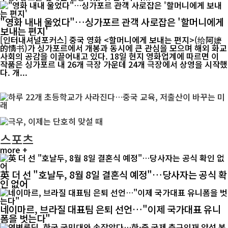
"영화 내내 울었다"…싱가포르 관객 사로잡은 '할머니에게
보내는 편지'
[인터내셔널포커스] 중국 영화 <할머니에게 보내는 편지>(给阿嬷
的情书)가 싱가포르에서 개봉과 동시에 큰 관심을 모으며 해외 화교
사회의 공감을 이끌어내고 있다. 18일 현지 영화업계에 따르면 이
작품은 싱가포르 내 26개 극장 가운데 24개 극장에서 상영을 시작했
다. 개...
스포츠
more +
英 더 선 "호날두, 8월 8일 결혼식 예정"…당사자는 공식 확
인 없어
네이마르, 브라질 대표팀 은퇴 선언…"이제 국가대표 유니
폼을 벗는다"