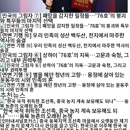
[민국의 그림자 ⑦] 패망을 감지한 밀정들…‘76호’의 붕괴
와 특무들의 마지막 선택
[연변 기행 ⑩] 우리 민족의 성산 백두산, 천지에서 마주한
역사의 숨결
[민국의 그림자 ⑥] 상하이 '76호'의 지옥…고문과 숙청, 그
리고 내부 권력투쟁
[연변 기행 ⑨] 별을 헤던 청년의 고향… 용정에 살아 있는
윤동주의 시와 민족의 혼
추천뉴스
"한국 국적 취득한 조선족, 중국 농지 계속 보유해도 되
나"……동북 농촌의 오래된 논쟁
[인터내셔널포커스] 중국 동북지역 조선족 마을에서 오랫동안 제기
돼 온 농지 문제가 다시 관심을 끌고 있다. 한국으로 이주해 한국 국