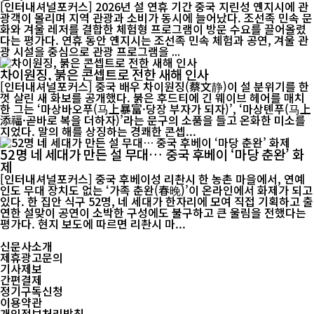
[인터내셔널포커스] 2026년 설 연휴 기간 중국 지린성 옌지시에 관
광객이 몰리며 지역 관광과 소비가 동시에 늘어났다. 조선족 민속 문
화와 겨울 레저를 결합한 체험형 프로그램이 방문 수요를 끌어올렸
다는 평가다. 연휴 동안 옌지시는 조선족 민속 체험과 공연, 겨울 관
광 시설을 중심으로 관광 프로그램을 ...
차이원징, 붉은 콘셉트로 전한 새해 인사
[인터내셔널포커스] 중국 배우 차이원징(蔡文静)이 설 분위기를 한
껏 살린 새 화보를 공개했다. 붉은 후드티에 긴 웨이브 헤어를 매치
한 그는 ‘마상바오푸(马上暴富·당장 부자가 되자)’, ‘마상톈푸(马上
添福·곧바로 복을 더하자)’라는 문구의 소품을 들고 온화한 미소를
지었다. 말의 해를 상징하는 경쾌한 콘셉...
52명 네 세대가 만든 설 무대… 중국 후베이 ‘마당 춘완’ 화
제
[인터내셔널포커스] 중국 후베이성 리촨시 한 농촌 마을에서, 연예
인도 무대 장치도 없는 ‘가족 춘완(春晚)’이 온라인에서 화제가 되고
있다. 한 집안 식구 52명, 네 세대가 한자리에 모여 직접 기획하고 출
연한 설맞이 공연이 소박한 구성에도 불구하고 큰 울림을 전했다는
평가다. 현지 보도에 따르면 리촨시 마...
신문사소개
제휴광고문의
기사제보
간편결제
정기구독신청
이용약관
개인정보처리방침