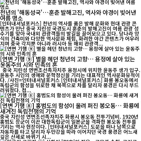
천년의 '해동성국'…훈춘 발해고진, 역사와 야경이 빚어낸
여름 명소
[인터내셔널포커스] 천년의 역사를 품은 발해 문화와 현대 관광 콘
텐츠가 만난 중국 지린성 국경도시 훈춘의 발해고진이 여름 관광 성
수기를 맞아 국내외 관광객들의 발길을 끌어모으고 있다. 당나라 양
식의 건축미와 다양한 역사문화 체험, 화려한 야간 콘텐츠가 어우러
지며 중국 각지뿐 아니라 러시아 등 해외 관광객...
[연변 기행 ⑨] 별을 헤던 청년의 고향… 용정에 살아 있는
윤동주의 시와 민족의 혼
중국 지린성 연변조선족자치주 용정시에 위치한 윤동주 생가 입구.
윤동주 시인의 생애와 문학정신을 기리는 대표적인 역사문화유적이
다. /사진=인터내셔널포커스 [인터내셔널포커스] 화룡 봉오동에서
독립군의 함성을 뒤로한 채 북쪽으로 차를 달리자 풍경은 다시 부드
러워졌다. 첩...
[연변 기행 ⑧] 홍범도의 함성이 울려 퍼진 봉오동… 화룡에
새겨진 독립전쟁의 기억
중국 지린성 연변조선족자치주 화룡시 봉오동 전투기념비. 1920년
홍범도 장군이 이끈 대한독립군이 일본군을 격파한 봉오동 전투를
기리는 역사 현장이다. [인터내셔널포커스] 도문을 떠나 남쪽으로
자동차를 타고 달리자 두만강을 따라 이어지던 국경 풍경은 어느새
깊은 산세로 바뀌기 시...