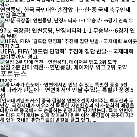
연변룽딩, 한국 국민대와 손잡았다…한·중 국제 축구인재
양성 본격화
97분 극장골! 연변룽딩, 난징시티와 1-1 무승부…6경기 연
속 무패
UEFA, FIFA '월드컵 민영화' 추진에 집단 반발…국제대회
보이콧까지 경고
실점 2분 만에 역전…연변룽딩, 메이저우 꺾고 2위 도약
포토뉴스
more +
세 나라가 한눈에…연변에서만 만날 수 있는 특별한 풍경 5
선
[인터내셔널포커스] 중국 길림성 연변조선족자치주는 백두산과 두
만강, 국경지대가 어우러진 독특한 자연환경과 역사·문화적 배경을
바탕으로 중국에서도 손꼽히는 관광지로 평가받는다. 특히 연변에
는 다른 지역에서는 쉽게 찾아보기 힘든 이색 풍경들이 곳곳에 자리
해 있어 국내외 관광객들의 발길을 끌고 있다. ...