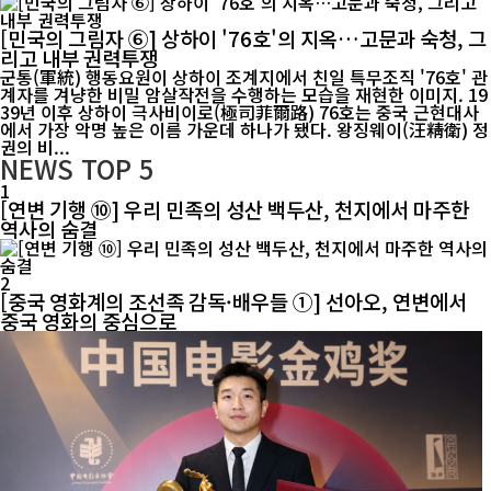
[민국의 그림자 ⑥] 상하이 '76호'의 지옥…고문과 숙청, 그
리고 내부 권력투쟁
군통(軍統) 행동요원이 상하이 조계지에서 친일 특무조직 '76호' 관
계자를 겨냥한 비밀 암살작전을 수행하는 모습을 재현한 이미지. 19
39년 이후 상하이 극사비이로(極司菲爾路) 76호는 중국 근현대사
에서 가장 악명 높은 이름 가운데 하나가 됐다. 왕징웨이(汪精衛) 정
권의 비...
NEWS
TOP 5
1
[연변 기행 ⑩] 우리 민족의 성산 백두산, 천지에서 마주한
역사의 숨결
2
[중국 영화계의 조선족 감독·배우들 ①] 선아오, 연변에서
중국 영화의 중심으로