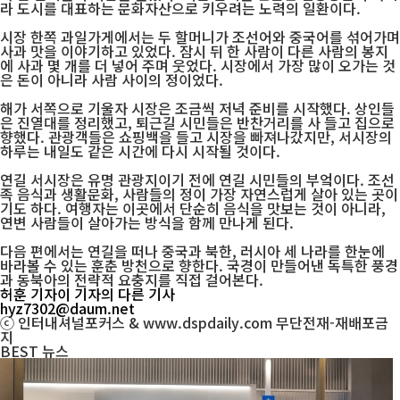
라 도시를 대표하는 문화자산으로 키우려는 노력의 일환이다.
시장 한쪽 과일가게에서는 두 할머니가 조선어와 중국어를 섞어가며
사과 맛을 이야기하고 있었다. 잠시 뒤 한 사람이 다른 사람의 봉지
에 사과 몇 개를 더 넣어 주며 웃었다. 시장에서 가장 많이 오가는 것
은 돈이 아니라 사람 사이의 정이었다.
해가 서쪽으로 기울자 시장은 조금씩 저녁 준비를 시작했다. 상인들
은 진열대를 정리했고, 퇴근길 시민들은 반찬거리를 사 들고 집으로
향했다. 관광객들은 쇼핑백을 들고 시장을 빠져나갔지만, 서시장의
하루는 내일도 같은 시간에 다시 시작될 것이다.
연길 서시장은 유명 관광지이기 전에 연길 시민들의 부엌이다. 조선
족 음식과 생활문화, 사람들의 정이 가장 자연스럽게 살아 있는 곳이
기도 하다. 여행자는 이곳에서 단순히 음식을 맛보는 것이 아니라,
연변 사람들이 살아가는 방식을 함께 만나게 된다.
다음 편에서는 연길을 떠나 중국과 북한, 러시아 세 나라를 한눈에
바라볼 수 있는 훈춘 방천으로 향한다. 국경이 만들어낸 독특한 풍경
과 동북아의 전략적 요충지를 직접 걸어본다.
허훈 기자
이 기자의 다른 기사
hyz7302@daum.net
ⓒ 인터내셔널포커스 & www.dspdaily.com 무단전재-재배포금
지
BEST
뉴스