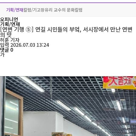
기획/연재
칼럼/기고
장유리 교수의 문화칼럼
오피니언
기획/연재
[연변 기행 ⑤] 연길 시민들의 부엌, 서시장에서 만난 연변
의 맛
허훈
기자
입력 2026.07.03 13:24
댓글 0
가