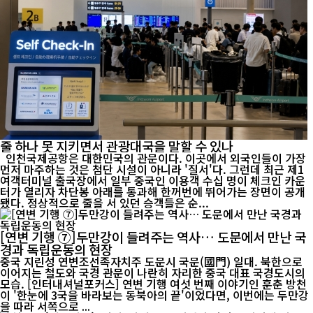
줄 하나 못 지키면서 관광대국을 말할 수 있나
인천국제공항은 대한민국의 관문이다. 이곳에서 외국인들이 가장
먼저 마주하는 것은 첨단 시설이 아니라 '질서'다. 그런데 최근 제1
여객터미널 출국장에서 일부 중국인 이용객 수십 명이 체크인 카운
터가 열리자 차단봉 아래를 통과해 한꺼번에 뛰어가는 장면이 공개
됐다. 정상적으로 줄을 서 있던 승객들은 순...
[연변 기행 ⑦]두만강이 들려주는 역사… 도문에서 만난 국
경과 독립운동의 현장
중국 지린성 연변조선족자치주 도문시 국문(國門) 일대. 북한으로
이어지는 철도와 국경 관문이 나란히 자리한 중국 대표 국경도시의
모습. [인터내셔널포커스] 연변 기행 여섯 번째 이야기인 훈춘 방천
이 '한눈에 3국을 바라보는 동북아의 끝'이었다면, 이번에는 두만강
을 따라 서쪽으로 ...