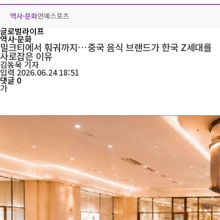
역사·문화
연예
스포츠
글로벌라이프
역사·문화
밀크티에서 훠궈까지…중국 음식 브랜드가 한국 Z세대를
사로잡은 이유
김동욱
기자
입력 2026.06.24 18:51
댓글 0
가