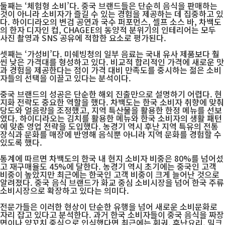
둘째는 ‘체험형 소비’다. 중국 브랜드들은 단순히 음식을 판매하는
것이 아니라 소비자가 즐길 수 있는 경험을 제공하는 데 집중하고 있
다. 하이디라오의 변검 공연과 국수 퍼포먼스, 셀프 소스 바, 차백도
의 한자 디자인 컵, CHAGEE의 동양적 분위기의 인테리어는 모두
사진 촬영과 SNS 공유에 적합한 요소로 평가된다.
셋째는 ‘가성비’다. 미쉐빙청의 일부 음료는 국내 유사 제품보다 훨
씬 낮은 가격대를 형성하고 있다. 비교적 합리적인 가격에 새로운 맛
과 경험을 제공한다는 점이 가격 대비 만족도를 중시하는 젊은 소비
자들의 선택을 이끌고 있다는 분석이다.
중국 브랜드의 성공은 단순한 해외 진출만으로 설명하기 어렵다. 현
지화 전략도 중요한 역할을 했다. 차백도는 한국 소비자 취향에 맞춰
당도와 얼음량을 조정했고, 지역 특산물을 활용한 한정 메뉴를 선보
였다. 하이디라오는 김치를 활용한 메뉴와 한국 소비자의 생활 패턴
에 맞춘 영업 전략을 도입했다. 농경기 역시 후난 지역 특유의 전통
장식과 문화를 매장에 반영해 음식뿐 아니라 지역 문화를 경험할 수
있도록 했다.
통계에 따르면 차백도의 한국 내 현지 소비자 비중은 80%를 넘어섰
고 재구매율도 45%에 달한다. 농경기 역시 초기에는 중국인 고객
비중이 높았지만 최근에는 한국인 고객 비중이 크게 늘어난 것으로
알려졌다. 중국 음식 브랜드가 화교 중심 소비시장을 넘어 한국 주류
소비시장으로 확장하고 있다는 의미다.
전문가들은 이러한 현상이 단순한 유행을 넘어 새로운 소비문화로
자리 잡고 있다고 분석한다. 과거 한국 소비자들이 중국 음식을 짜장
면이나 양꼬치 중심으로 인식했다면 최근에는 훠궈, 후난요리, 밀크