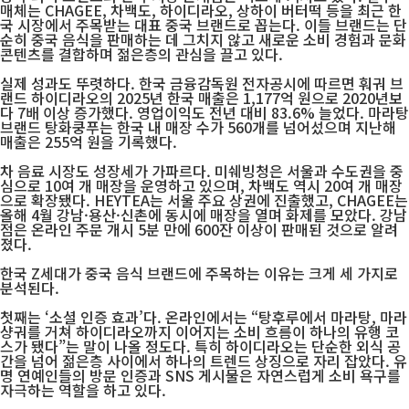
매체는 CHAGEE, 차백도, 하이디라오, 상하이 버터떡 등을 최근 한
국 시장에서 주목받는 대표 중국 브랜드로 꼽는다. 이들 브랜드는 단
순히 중국 음식을 판매하는 데 그치지 않고 새로운 소비 경험과 문화
콘텐츠를 결합하며 젊은층의 관심을 끌고 있다.
실제 성과도 뚜렷하다. 한국 금융감독원 전자공시에 따르면 훠궈 브
랜드 하이디라오의 2025년 한국 매출은 1,177억 원으로 2020년보
다 7배 이상 증가했다. 영업이익도 전년 대비 83.6% 늘었다. 마라탕
브랜드 탕화쿵푸는 한국 내 매장 수가 560개를 넘어섰으며 지난해
매출은 255억 원을 기록했다.
차 음료 시장도 성장세가 가파르다. 미쉐빙청은 서울과 수도권을 중
심으로 10여 개 매장을 운영하고 있으며, 차백도 역시 20여 개 매장
으로 확장됐다. HEYTEA는 서울 주요 상권에 진출했고, CHAGEE는
올해 4월 강남·용산·신촌에 동시에 매장을 열며 화제를 모았다. 강남
점은 온라인 주문 개시 5분 만에 600잔 이상이 판매된 것으로 알려
졌다.
한국 Z세대가 중국 음식 브랜드에 주목하는 이유는 크게 세 가지로
분석된다.
첫째는 ‘소셜 인증 효과’다. 온라인에서는 “탕후루에서 마라탕, 마라
샹궈를 거쳐 하이디라오까지 이어지는 소비 흐름이 하나의 유행 코
스가 됐다”는 말이 나올 정도다. 특히 하이디라오는 단순한 외식 공
간을 넘어 젊은층 사이에서 하나의 트렌드 상징으로 자리 잡았다. 유
명 연예인들의 방문 인증과 SNS 게시물은 자연스럽게 소비 욕구를
자극하는 역할을 하고 있다.