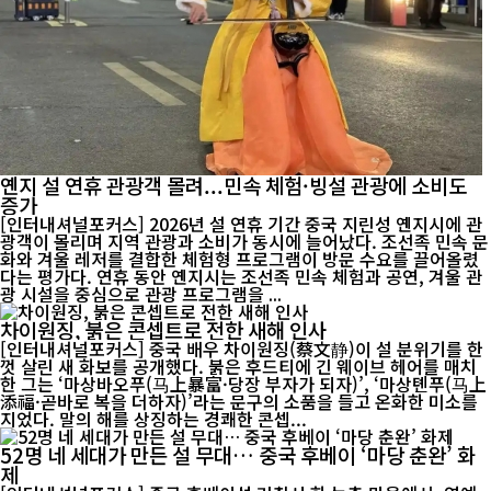
옌지 설 연휴 관광객 몰려...민속 체험·빙설 관광에 소비도
증가
[인터내셔널포커스] 2026년 설 연휴 기간 중국 지린성 옌지시에 관
광객이 몰리며 지역 관광과 소비가 동시에 늘어났다. 조선족 민속 문
화와 겨울 레저를 결합한 체험형 프로그램이 방문 수요를 끌어올렸
다는 평가다. 연휴 동안 옌지시는 조선족 민속 체험과 공연, 겨울 관
광 시설을 중심으로 관광 프로그램을 ...
차이원징, 붉은 콘셉트로 전한 새해 인사
[인터내셔널포커스] 중국 배우 차이원징(蔡文静)이 설 분위기를 한
껏 살린 새 화보를 공개했다. 붉은 후드티에 긴 웨이브 헤어를 매치
한 그는 ‘마상바오푸(马上暴富·당장 부자가 되자)’, ‘마상톈푸(马上
添福·곧바로 복을 더하자)’라는 문구의 소품을 들고 온화한 미소를
지었다. 말의 해를 상징하는 경쾌한 콘셉...
52명 네 세대가 만든 설 무대… 중국 후베이 ‘마당 춘완’ 화
제