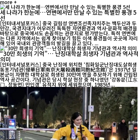
more +
세 나라가 한눈에…연변에서만 만날 수 있는 특별한 풍경 5
선
[인터내셔널포커스] 중국 길림성 연변조선족자치주는 백두산과 두
만강, 국경지대가 어우러진 독특한 자연환경과 역사·문화적 배경을
바탕으로 중국에서도 손꼽히는 관광지로 평가받는다. 특히 연변에
는 다른 지역에서는 쉽게 찾아보기 힘든 이색 풍경들이 곳곳에 자리
해 있어 국내외 관광객들의 발길을 끌고 있다. ...
“30만 희생의 기억”… 난징대학살 희생자 기념관과 역사적
의미
[인터네셔널포커스] 중국 난징에 위치한 ‘침화일군난징대도살희생
동포기념관(侵華日軍南京大屠殺遇難同胞紀念館)’은 1937년 일
본군이 자행한 대학살로 희생된 30만여 명을 추모하기 위해 건립된
역사 공간이다. 기념관은 당시 학살 현장 중 하나였던 ‘강동문(江东
门, 장둥먼) 만인갱’ 유적지 위에 세워졌으며, 1985년...