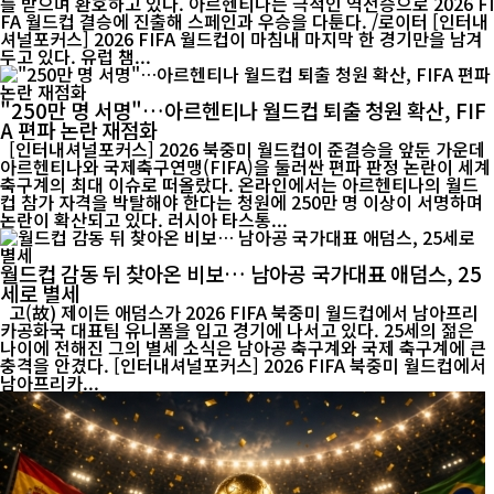
를 받으며 환호하고 있다. 아르헨티나는 극적인 역전승으로 2026 FI
FA 월드컵 결승에 진출해 스페인과 우승을 다툰다. /로이터 [인터내
셔널포커스] 2026 FIFA 월드컵이 마침내 마지막 한 경기만을 남겨
두고 있다. 유럽 챔...
"250만 명 서명"…아르헨티나 월드컵 퇴출 청원 확산, FIF
A 편파 논란 재점화
[인터내셔널포커스] 2026 북중미 월드컵이 준결승을 앞둔 가운데
아르헨티나와 국제축구연맹(FIFA)을 둘러싼 편파 판정 논란이 세계
축구계의 최대 이슈로 떠올랐다. 온라인에서는 아르헨티나의 월드
컵 참가 자격을 박탈해야 한다는 청원에 250만 명 이상이 서명하며
논란이 확산되고 있다. 러시아 타스통...
월드컵 감동 뒤 찾아온 비보… 남아공 국가대표 애덤스, 25
세로 별세
고(故) 제이든 애덤스가 2026 FIFA 북중미 월드컵에서 남아프리
카공화국 대표팀 유니폼을 입고 경기에 나서고 있다. 25세의 젊은
나이에 전해진 그의 별세 소식은 남아공 축구계와 국제 축구계에 큰
충격을 안겼다. [인터내셔널포커스] 2026 FIFA 북중미 월드컵에서
남아프리카...