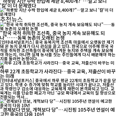
"하룻밤 지난 수박 한입에 세균 8,400개?"…알고 보니
'칼'이 더 문제였다
추천뉴스
"한국 국적 취득한 조선족, 중국 농지 계속 보유해도 되
나"……동북 농촌의 오래된 논쟁
[인터내셔널포커스] 중국 동북지역 조선족 마을에서 오랫동안 제기
돼 온 농지 문제가 다시 관심을 끌고 있다. 한국으로 이주해 한국 국
적을 취득한 조선족들이 중국에 남겨둔 농지와 주택을 계속 보유해
야 하는지, 아니면 실제 농사를 짓는 주민들에게 다시 배분해야 하는
지를 둘러싼 논쟁이다....
하루 22개 초등학교가 사라진다…중국 교육, 저출산이 바꾸
는 미래
[인터내셔널포커스] 중국에서 하루 평균 22개의 초등학교가 문을 닫
고 있다. 학생 수 증가에 맞춰 학교를 늘리던 시대가 끝나고, 저출산
과 학령인구 감소에 대응하는 교육체계 재편이 본격화되고 있다. 교
육계는 이를 단순한 폐교가 아닌 '규모 확대에서 교육의 질 향상으로
전환되는 역사...
"경제보다 안보, 개혁보다 당"…시진핑 105주년 연설이 예
고한 중국의 다음 10년