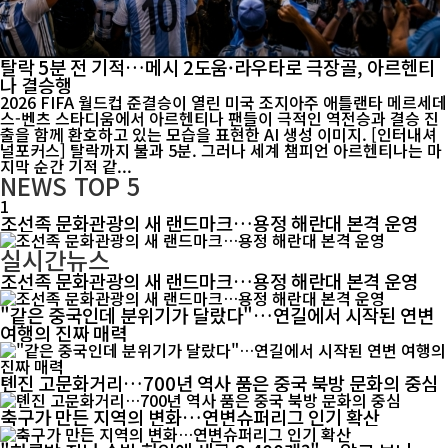
탈락 5분 전 기적…메시 2도움·라우타로 극장골, 아르헨티
나 결승행
2026 FIFA 월드컵 준결승이 열린 미국 조지아주 애틀랜타 메르세데
스-벤츠 스타디움에서 아르헨티나 팬들이 극적인 역전승과 결승 진
출을 함께 환호하고 있는 모습을 표현한 AI 생성 이미지. [인터내셔
널포커스] 탈락까지 불과 5분. 그러나 세계 챔피언 아르헨티나는 마
지막 순간 기적 같...
NEWS
TOP 5
1
조선족 문화관광의 새 랜드마크…용정 해란대 본격 운영
실시간뉴스
조선족 문화관광의 새 랜드마크…용정 해란대 본격 운영
"같은 중국인데 분위기가 달랐다"…연길에서 시작된 연변
여행의 진짜 매력
톈진 고문화거리…700년 역사 품은 중국 북방 문화의 중심
축구가 만든 지역의 변화…연변슈퍼리그 인기 확산