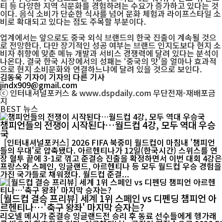
티 등 다양한 지역 식문화를 경험하려는 수요가 증가하고 있다는 것
이다. 음식 소비가 단순한 식사를 넘어 문화 체험과 라이프스타일 소
비로 확대되고 있다는 점도 주목할 부분이다.
업계에서는 앞으로도 중국 외식 브랜드의 한국 진출이 계속될 것으
로 전망한다. 다만 장기적인 성공 여부는 브랜드 인지도보다 현지 소
비자 취향에 맞춘 메뉴 개발과 서비스 경쟁력에 달려 있다는 분석이
나온다. 결국 한국 시장에서의 성패는 ‘중국의 맛’을 얼마나 효과적
으로 현지 소비문화와 연결하느냐에 달려 있을 것으로 보인다.
김동욱 기자
이 기자의 다른 기사
jindx909@gmail.com
ⓒ 인터내셔널포커스 & www.dspdaily.com 무단전재-재배포금
지
BEST
뉴스
챔피언들의 전쟁이 시작된다…월드컵 4강, 모두 역대 우승
국
[인터내셔널포커스] 2026 FIFA 북중미 월드컵이 마침내 '챔피언
들의 무대'로 압축됐다. 아르헨티나가 12일(한국시간) 스위스를 연
장 혈투 끝에 3-1로 꺾고 준결승 진출을 확정하면서 이번 대회 4강은
프랑스와 스페인, 잉글랜드, 아르헨티나 등 모두 월드컵 우승 경험을
가진 국가들로 채워졌다. 월드컵 준결...
[월드컵 결승 프리뷰] 세계 1위 스페인 vs 디펜딩 챔피언 아
르헨티나…'축구 왕좌' 마지막 승자는?
리오넬 메시가 준결승 잉글랜드전 승리 후 동료 선수들에게 헹가래