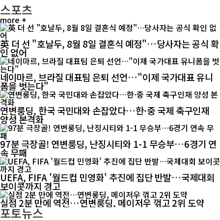
스포츠
more +
英 더 선 "호날두, 8월 8일 결혼식 예정"…당사자는 공식 확
인 없어
네이마르, 브라질 대표팀 은퇴 선언…"이제 국가대표 유니
폼을 벗는다"
연변룽딩, 한국 국민대와 손잡았다…한·중 국제 축구인재
양성 본격화
97분 극장골! 연변룽딩, 난징시티와 1-1 무승부…6경기 연
속 무패
UEFA, FIFA '월드컵 민영화' 추진에 집단 반발…국제대회
보이콧까지 경고
실점 2분 만에 역전…연변룽딩, 메이저우 꺾고 2위 도약
포토뉴스