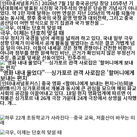
[인터내셔널포커스] 2026년 7월 1일 중국공산당 창당 105주년 기
념대회에서 발표된 시진핑 국가주석의 연설은 단순한 기념사가 아니
었다. 약 1만 자에 달하는 이번 연설은 지난 105년의 역사를 되돌아
보는 동시에, 향후 중국의 국정 운영 방향과 대외전략, 그리고 중국
공산당이 어떤 방식으로 장기 집권과 국가 발전을 ...
극우, 이제는 단호히 맞설 때
극우 정치가 국경을 넘어 세력을 넓히려 하고 있다. 국내 일부 극우
성향 단체가 미국에서 공개 활동을 벌였다는 소식은 결코 가볍게 넘
길 일이 아니다. 이들이 내세운 것은 정책 경쟁이나 건전한 비판이
아니라 정부를 향한 원색적인 비난, 근거가 확인되지 않은 부정선거
주장, 종교를 앞세운 선동이었다. 민주주의...
"영화 내내 울었다"…싱가포르 관객 사로잡은 '할머니에게
보내는 편지'
[인터내셔널포커스] 중국 영화 <할머니에게 보내는 편지>(给阿嬷
的情书)가 싱가포르에서 개봉과 동시에 큰 관심을 모으며 해외 화교
사회의 공감을 이끌어내고 있다. 18일 현지 영화업계에 따르면 이
작품은 싱가포르 내 26개 극장 가운데 24개 극장에서 상영을 시작했
다. 개...