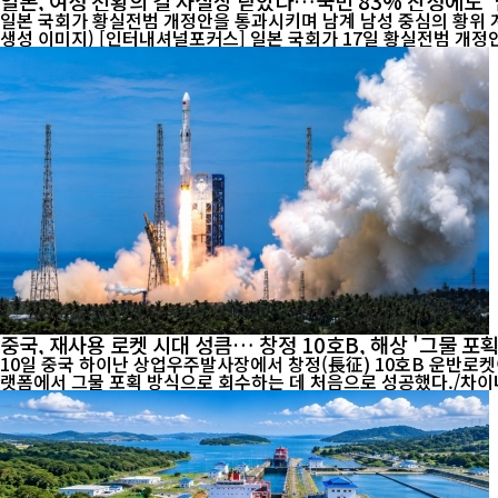
일본, 여성 천황의 길 사실상 닫았다…국민 83% 찬성에도 '
일본 국회가 황실전범 개정안을 통과시키며 남계 남성 중심의 황위 계
생성 이미지) [인터내셔널포커스] 일본 국회가 17일 황실전범 개
중국, 재사용 로켓 시대 성큼… 창정 10호B, 해상 '그물 포획
10일 중국 하이난 상업우주발사장에서 창정(長征) 10호B 운반로켓