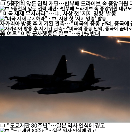
中 5중전회 앞둔 권력 재편…반부패 드라이브 속 중앙위원 
“미국 제재 무시하라”…中, 사상 첫 ‘저지 명령’ 발동
자카리아 방중 후 제기된 관측…“미국의 중동 난맥, 중국에 
美 여론 “이란 군사행동은 잘못”…61% 반대
中 “도쿄재판 80주년”…일본 역사 인식에 경고