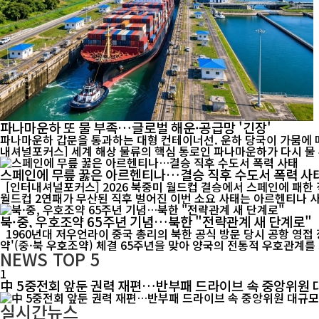
파나마운하 또 물 부족…글로벌 해운·공급망 '긴장'
파나마운하 갑문을 통과하는 대형 컨테이너선. 운하 당국이 가뭄에 따른
내셔널포커스] 세계 해상 물류의 핵심 통로인 파나마운하가 다시 물 부
스페인에 무릎 꿇은 아르헨티나…결승 직후 수도서 폭력 사
[인터내셔널포커스] 2026 북중미 월드컵 결승에서 스페인에 패한
북·중, 우호조약 65주년 기념…북한 "전략관계 새 단계로"
1960년대 저우언라이 중국 총리의 북한 공식 방문 당시 공항 영접 장면. 중·북 전통 우호관계의 역사적 순간을 담은 기록 영상. [인터내셔널포커스] 북한이 중국과 체결한 '조중우호협조 및 상호원조조
약'(중·북 우호조약) 체결 65주년을 맞아 양국의 전통적 우호관계를 
NEWS
TOP 5
1
中 5중전회 앞둔 권력 재편…반부패 드라이브 속 중앙위원 
실시간뉴스