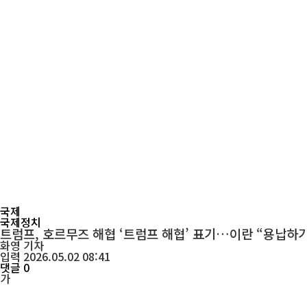
국제
국제정치
트럼프, 호르무즈 해협 ‘트럼프 해협’ 표기…이란 “용납하
화영
기자
입력 2026.05.02 08:41
댓글 0
가