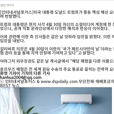
생성 이미지
[인터내셔널포커스]미국 대통령 도널드 트럼프가 중동 핵심 해상 요
며 반발했다.
트럼프 대통령은 현지 시각 4월 30일 자신의 소셜미디어 계정에 한 장
었으나, 공개 직후 온라인상에서 다양한 해석과 반응이 이어졌다.
이와 관련해 이란 측 인사들은 같은 날 잇따라 입장을 밝혔다. 이
입장을 내놨다.
갈리바프 의장은 4월 30일이 이란의 ‘국가 페르시아만의 날’이라는
협 관리 등을 통해 지역 안정에 기여하고 있다”고 밝혔다.
아라그치 외무장관도 같은 날 게시글에서 “해당 해협을 다른 이름으
호르무즈 해협은 전 세계 원유 수송의 주요 통로로 꼽히는 전략적 요
화영 기자
이 기자의 다른 기사
hanhua2004@qq.com
ⓒ 인터내셔널포커스 & www.dspdaily.com 무단전재-재배포금
BEST
뉴스