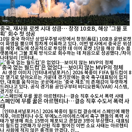
중국, 재사용 로켓 시대 성큼… 창정 10호B, 해상 '그물 포
획' 회수 첫 성공
10일 중국 하이난 상업우주발사장에서 창정(長征) 10호B 운반로켓
이 화염을 뿜으며 힘차게 이륙하고 있다. 이번 발사에서 중국은 위성
을 예정 궤도에 성공적으로 투입한 데 이어 로켓 1단을 해상 회수 플
랫폼에서 그물 포획 방식으로 회수하는 데 처음으로 성공했다./차이
나데일리 [인터내...
'중국 없는 월드컵'은 없었다…보이지 않는 MVP의 정체
AI 생성 이미지 [인터내셔널포커스] 2026 북중미 FIFA 월드컵이 8
강 열기로 달아오르는 가운데 경기장에는 중국 축구대표팀이 없지
만, 대회를 움직이는 곳곳에서는 '중국 제조'의 존재감이 뚜렷하게
드러나고 있다. 공식 경기용 공인구부터 비디오판독(VAR) 시스템,
경기장 디...
스페인에 무릎 꿇은 아르헨티나…결승 직후 수도서 폭력 사
태
[인터내셔널포커스] 2026 북중미 월드컵 결승에서 스페인에 패한
직후, 아르헨티나 수도 부에노스아이레스에서 축구 팬들의 폭력 사
태가 발생해 최소 15명이 체포되고 경찰관 3명이 부상했다. 대표팀
의 월드컵 2연패가 무산된 직후 벌어진 이번 소요 사태는 아르헨티
나 사회에 적지 않은 충격을 안겼다. 신...