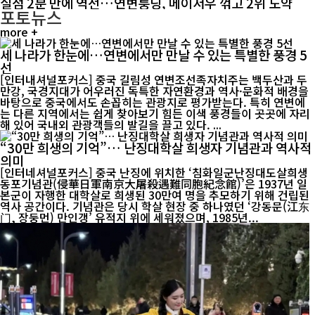
실점 2분 만에 역전…연변룽딩, 메이저우 꺾고 2위 도약
포토뉴스
more +
세 나라가 한눈에…연변에서만 만날 수 있는 특별한 풍경 5
선
[인터내셔널포커스] 중국 길림성 연변조선족자치주는 백두산과 두
만강, 국경지대가 어우러진 독특한 자연환경과 역사·문화적 배경을
바탕으로 중국에서도 손꼽히는 관광지로 평가받는다. 특히 연변에
는 다른 지역에서는 쉽게 찾아보기 힘든 이색 풍경들이 곳곳에 자리
해 있어 국내외 관광객들의 발길을 끌고 있다. ...
“30만 희생의 기억”… 난징대학살 희생자 기념관과 역사적
의미
[인터네셔널포커스] 중국 난징에 위치한 ‘침화일군난징대도살희생
동포기념관(侵華日軍南京大屠殺遇難同胞紀念館)’은 1937년 일
본군이 자행한 대학살로 희생된 30만여 명을 추모하기 위해 건립된
역사 공간이다. 기념관은 당시 학살 현장 중 하나였던 ‘강동문(江东
门, 장둥먼) 만인갱’ 유적지 위에 세워졌으며, 1985년...