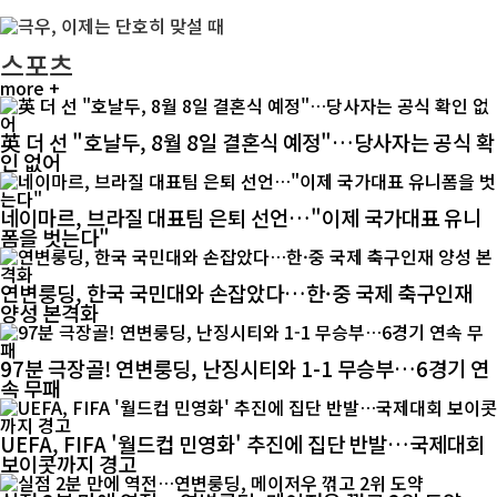
스포츠
more +
英 더 선 "호날두, 8월 8일 결혼식 예정"…당사자는 공식 확
인 없어
네이마르, 브라질 대표팀 은퇴 선언…"이제 국가대표 유니
폼을 벗는다"
연변룽딩, 한국 국민대와 손잡았다…한·중 국제 축구인재
양성 본격화
97분 극장골! 연변룽딩, 난징시티와 1-1 무승부…6경기 연
속 무패
UEFA, FIFA '월드컵 민영화' 추진에 집단 반발…국제대회
보이콧까지 경고