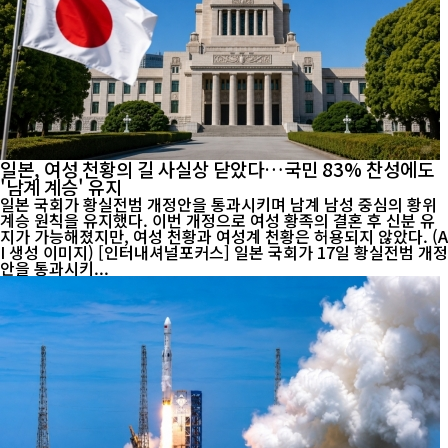
일본, 여성 천황의 길 사실상 닫았다…국민 83% 찬성에도
'남계 계승' 유지
일본 국회가 황실전범 개정안을 통과시키며 남계 남성 중심의 황위
계승 원칙을 유지했다. 이번 개정으로 여성 황족의 결혼 후 신분 유
지가 가능해졌지만, 여성 천황과 여성계 천황은 허용되지 않았다. (A
I 생성 이미지) [인터내셔널포커스] 일본 국회가 17일 황실전범 개정
안을 통과시키...