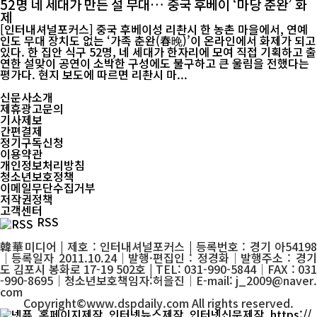
52명 네 세대가 만든 설 무대… 중국 후베이 ‘마당 춘완’ 화
제
[인터내셔널포커스] 중국 후베이성 리촨시 한 농촌 마을에서, 연예
인도 무대 장치도 없는 ‘가족 춘완(春晚)’이 온라인에서 화제가 되고
있다. 한 집안 식구 52명, 네 세대가 한자리에 모여 직접 기획하고 출
연한 설맞이 공연이 소박한 구성에도 불구하고 큰 울림을 전했다는
평가다. 현지 보도에 따르면 리촨시 마...
신문사소개
제휴광고문의
기사제보
간편결제
정기구독신청
이용약관
개인정보처리방침
청소년보호정책
이메일무단수집거부
저작권정책
고객센터
RSS
韓華미디어 | 제호 : 인터내셔널포커스 | 등록번호 : 경기 아54198
│등록일자 2011.10.24│발행·편집인 : 정경화│발행주소 : 경기
도 김포시 봉화로 17-19 502호 | TEL: 031-990-5844│FAX : 031
-990-8695│청소년보호책임자:허을진│E-mail: j_2009@naver.
com
Copyright©www.dspdaily.com All rights reserved.