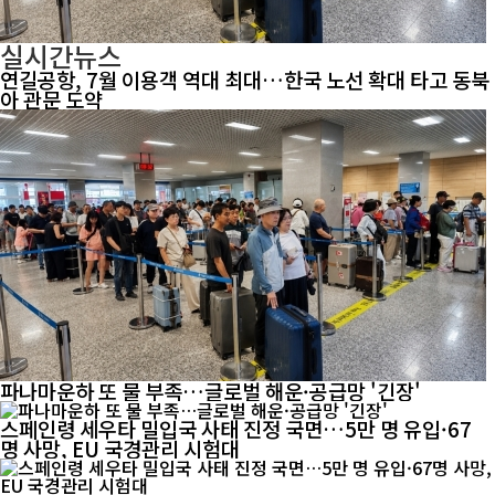
실시간뉴스
연길공항, 7월 이용객 역대 최대…한국 노선 확대 타고 동북
아 관문 도약
파나마운하 또 물 부족…글로벌 해운·공급망 '긴장'
스페인령 세우타 밀입국 사태 진정 국면…5만 명 유입·67
명 사망, EU 국경관리 시험대