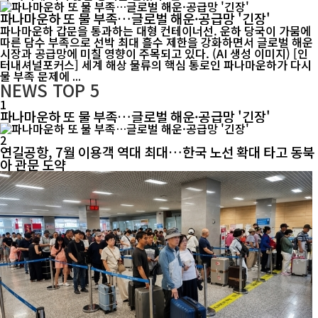
파나마운하 또 물 부족…글로벌 해운·공급망 '긴장'
파나마운하 갑문을 통과하는 대형 컨테이너선. 운하 당국이 가뭄에
따른 담수 부족으로 선박 최대 흘수 제한을 강화하면서 글로벌 해운
시장과 공급망에 미칠 영향이 주목되고 있다. (AI 생성 이미지) [인
터내셔널포커스] 세계 해상 물류의 핵심 통로인 파나마운하가 다시
물 부족 문제에 ...
NEWS
TOP 5
1
파나마운하 또 물 부족…글로벌 해운·공급망 '긴장'
2
연길공항, 7월 이용객 역대 최대…한국 노선 확대 타고 동북
아 관문 도약