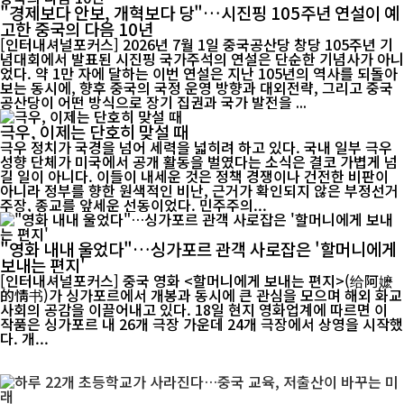
"경제보다 안보, 개혁보다 당"…시진핑 105주년 연설이 예
고한 중국의 다음 10년
[인터내셔널포커스] 2026년 7월 1일 중국공산당 창당 105주년 기
념대회에서 발표된 시진핑 국가주석의 연설은 단순한 기념사가 아니
었다. 약 1만 자에 달하는 이번 연설은 지난 105년의 역사를 되돌아
보는 동시에, 향후 중국의 국정 운영 방향과 대외전략, 그리고 중국
공산당이 어떤 방식으로 장기 집권과 국가 발전을 ...
극우, 이제는 단호히 맞설 때
극우 정치가 국경을 넘어 세력을 넓히려 하고 있다. 국내 일부 극우
성향 단체가 미국에서 공개 활동을 벌였다는 소식은 결코 가볍게 넘
길 일이 아니다. 이들이 내세운 것은 정책 경쟁이나 건전한 비판이
아니라 정부를 향한 원색적인 비난, 근거가 확인되지 않은 부정선거
주장, 종교를 앞세운 선동이었다. 민주주의...
"영화 내내 울었다"…싱가포르 관객 사로잡은 '할머니에게
보내는 편지'
[인터내셔널포커스] 중국 영화 <할머니에게 보내는 편지>(给阿嬷
的情书)가 싱가포르에서 개봉과 동시에 큰 관심을 모으며 해외 화교
사회의 공감을 이끌어내고 있다. 18일 현지 영화업계에 따르면 이
작품은 싱가포르 내 26개 극장 가운데 24개 극장에서 상영을 시작했
다. 개...