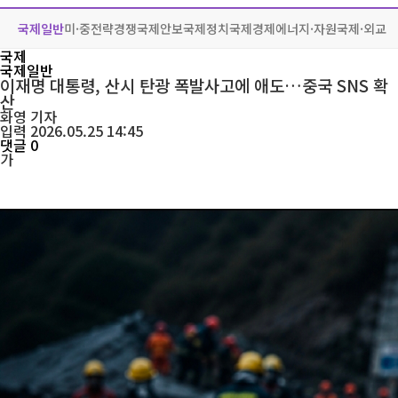
국제일반
미·중전략경쟁
국제안보
국제정치
국제경제
에너지·자원
국제·외교
국제
국제일반
이재명 대통령, 산시 탄광 폭발사고에 애도…중국 SNS 확
산
화영
기자
입력 2026.05.25 14:45
댓글 0
가