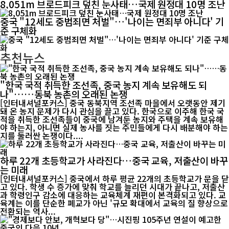
8,051m 브로드피크 덮친 눈사태…국제 원정대 10명 조난
중국 "12세도 중범죄면 처벌"…'나이는 면죄부 아니다' 기
준 구체화
추천뉴스
"한국 국적 취득한 조선족, 중국 농지 계속 보유해도 되
나"……동북 농촌의 오래된 논쟁
[인터내셔널포커스] 중국 동북지역 조선족 마을에서 오랫동안 제기
돼 온 농지 문제가 다시 관심을 끌고 있다. 한국으로 이주해 한국 국
적을 취득한 조선족들이 중국에 남겨둔 농지와 주택을 계속 보유해
야 하는지, 아니면 실제 농사를 짓는 주민들에게 다시 배분해야 하는
지를 둘러싼 논쟁이다....
하루 22개 초등학교가 사라진다…중국 교육, 저출산이 바꾸
는 미래
[인터내셔널포커스] 중국에서 하루 평균 22개의 초등학교가 문을 닫
고 있다. 학생 수 증가에 맞춰 학교를 늘리던 시대가 끝나고, 저출산
과 학령인구 감소에 대응하는 교육체계 재편이 본격화되고 있다. 교
육계는 이를 단순한 폐교가 아닌 '규모 확대에서 교육의 질 향상으로
전환되는 역사...