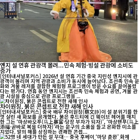
옌지 설 연휴 관광객 몰려...민속 체험·빙설 관광에 소비도
증가
[인터내셔널포커스] 2026년 설 연휴 기간 중국 지린성 옌지시에 관
광객이 몰리며 지역 관광과 소비가 동시에 늘어났다. 조선족 민속 문
화와 겨울 레저를 결합한 체험형 프로그램이 방문 수요를 끌어올렸
다는 평가다. 연휴 동안 옌지시는 조선족 민속 체험과 공연, 겨울 관
광 시설을 중심으로 관광 프로그램을 ...
차이원징, 붉은 콘셉트로 전한 새해 인사
[인터내셔널포커스] 중국 배우 차이원징(蔡文静)이 설 분위기를 한
껏 살린 새 화보를 공개했다. 붉은 후드티에 긴 웨이브 헤어를 매치
한 그는 ‘마상바오푸(马上暴富·당장 부자가 되자)’, ‘마상톈푸(马上
添福·곧바로 복을 더하자)’라는 문구의 소품을 들고 온화한 미소를
지었다. 말의 해를 상징하는 경쾌한 콘셉...