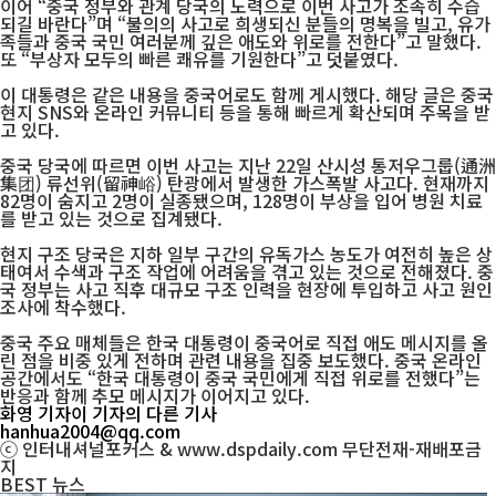
이어 “중국 정부와 관계 당국의 노력으로 이번 사고가 조속히 수습
되길 바란다”며 “불의의 사고로 희생되신 분들의 명복을 빌고, 유가
족들과 중국 국민 여러분께 깊은 애도와 위로를 전한다”고 말했다.
또 “부상자 모두의 빠른 쾌유를 기원한다”고 덧붙였다.
이 대통령은 같은 내용을 중국어로도 함께 게시했다. 해당 글은 중국
현지 SNS와 온라인 커뮤니티 등을 통해 빠르게 확산되며 주목을 받
고 있다.
중국 당국에 따르면 이번 사고는 지난 22일 산시성 통저우그룹(通洲
集团) 류선위(留神峪) 탄광에서 발생한 가스폭발 사고다. 현재까지
82명이 숨지고 2명이 실종됐으며, 128명이 부상을 입어 병원 치료
를 받고 있는 것으로 집계됐다.
현지 구조 당국은 지하 일부 구간의 유독가스 농도가 여전히 높은 상
태여서 수색과 구조 작업에 어려움을 겪고 있는 것으로 전해졌다. 중
국 정부는 사고 직후 대규모 구조 인력을 현장에 투입하고 사고 원인
조사에 착수했다.
중국 주요 매체들은 한국 대통령이 중국어로 직접 애도 메시지를 올
린 점을 비중 있게 전하며 관련 내용을 집중 보도했다. 중국 온라인
공간에서도 “한국 대통령이 중국 국민에게 직접 위로를 전했다”는
반응과 함께 추모 메시지가 이어지고 있다.
화영 기자
이 기자의 다른 기사
hanhua2004@qq.com
ⓒ 인터내셔널포커스 & www.dspdaily.com 무단전재-재배포금
지
BEST
뉴스