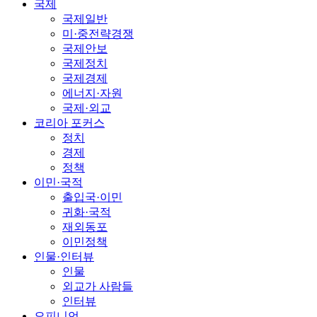
국제
국제일반
미·중전략경쟁
국제안보
국제정치
국제경제
에너지·자원
국제·외교
코리아 포커스
정치
경제
정책
이민·국적
출입국·이민
귀화·국적
재외동포
이민정책
인물·인터뷰
인물
외교가 사람들
인터뷰
오피니언