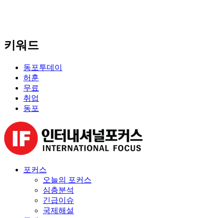
키워드
동포투데이
허훈
무료
취업
동포
포커스
오늘의 포커스
심층분석
긴급이슈
국제해설