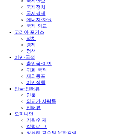
국제안보
국제정치
국제경제
에너지·자원
국제·외교
코리아 포커스
정치
경제
정책
이민·국적
출입국·이민
귀화·국적
재외동포
이민정책
인물·인터뷰
인물
외교가 사람들
인터뷰
오피니언
기획/연재
칼럼/기고
장유리 교수의 문화칼럼