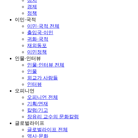
정치
경제
정책
이민·국적
이민·국적 전체
출입국·이민
귀화·국적
재외동포
이민정책
인물·인터뷰
인물·인터뷰 전체
인물
외교가 사람들
인터뷰
오피니언
오피니언 전체
기획/연재
칼럼/기고
장유리 교수의 문화칼럼
글로벌라이프
글로벌라이프 전체
역사·문화