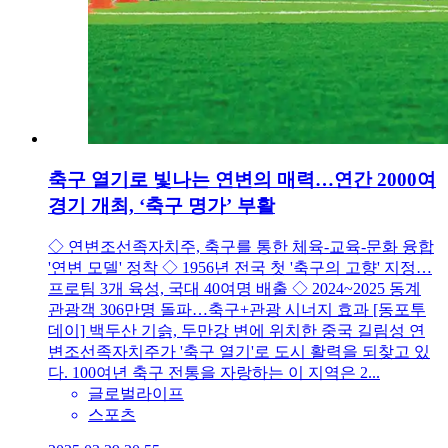
축구 열기로 빛나는 연변의 매력…연간 2000여
경기 개최, ‘축구 명가’ 부활
◇ 연변조선족자치주, 축구를 통한 체육-교육-문화 융합
'연변 모델' 정착 ◇ 1956년 전국 첫 '축구의 고향' 지정…
프로팀 3개 육성, 국대 40여명 배출 ◇ 2024~2025 동계
관광객 306만명 돌파…축구+관광 시너지 효과 [동포투
데이] 백두산 기슭, 두만강 변에 위치한 중국 길림성 연
변조선족자치주가 '축구 열기'로 도시 활력을 되찾고 있
다. 100여년 축구 전통을 자랑하는 이 지역은 2...
글로벌라이프
스포츠