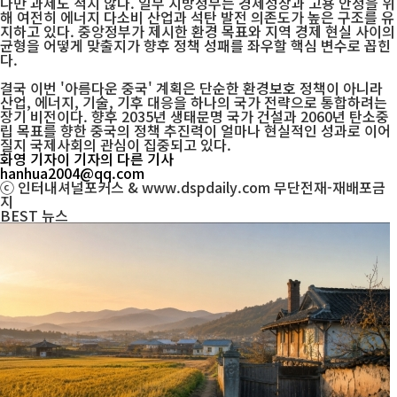
다만 과제도 적지 않다. 일부 지방정부는 경제성장과 고용 안정을 위
해 여전히 에너지 다소비 산업과 석탄 발전 의존도가 높은 구조를 유
지하고 있다. 중앙정부가 제시한 환경 목표와 지역 경제 현실 사이의
균형을 어떻게 맞출지가 향후 정책 성패를 좌우할 핵심 변수로 꼽힌
다.
결국 이번 '아름다운 중국' 계획은 단순한 환경보호 정책이 아니라
산업, 에너지, 기술, 기후 대응을 하나의 국가 전략으로 통합하려는
장기 비전이다. 향후 2035년 생태문명 국가 건설과 2060년 탄소중
립 목표를 향한 중국의 정책 추진력이 얼마나 현실적인 성과로 이어
질지 국제사회의 관심이 집중되고 있다.
화영 기자
이 기자의 다른 기사
hanhua2004@qq.com
ⓒ 인터내셔널포커스 & www.dspdaily.com 무단전재-재배포금
지
BEST
뉴스