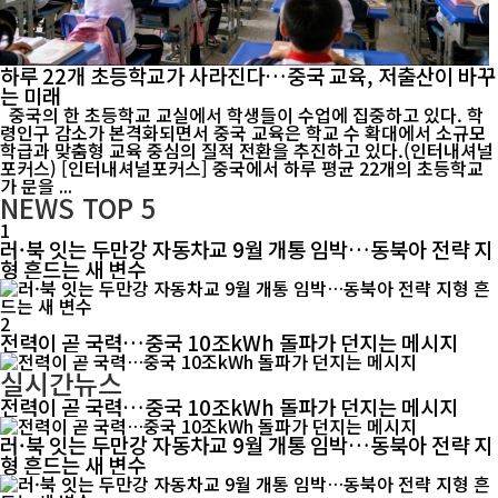
하루 22개 초등학교가 사라진다…중국 교육, 저출산이 바꾸
는 미래
중국의 한 초등학교 교실에서 학생들이 수업에 집중하고 있다. 학
령인구 감소가 본격화되면서 중국 교육은 학교 수 확대에서 소규모
학급과 맞춤형 교육 중심의 질적 전환을 추진하고 있다.(인터내셔널
포커스) [인터내셔널포커스] 중국에서 하루 평균 22개의 초등학교
가 문을 ...
NEWS
TOP 5
1
러·북 잇는 두만강 자동차교 9월 개통 임박…동북아 전략 지
형 흔드는 새 변수
2
전력이 곧 국력…중국 10조kWh 돌파가 던지는 메시지
실시간뉴스
전력이 곧 국력…중국 10조kWh 돌파가 던지는 메시지
러·북 잇는 두만강 자동차교 9월 개통 임박…동북아 전략 지
형 흔드는 새 변수