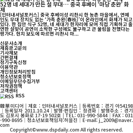
52명 네 세대가 만든 설 무대… 중국 후베이 ‘마당 춘완’ 화
제
[인터내셔널포커스] 중국 후베이성 리촨시 한 농촌 마을에서, 연예
인도 무대 장치도 없는 ‘가족 춘완(春晚)’이 온라인에서 화제가 되고
있다. 한 집안 식구 52명, 네 세대가 한자리에 모여 직접 기획하고 출
연한 설맞이 공연이 소박한 구성에도 불구하고 큰 울림을 전했다는
평가다. 현지 보도에 따르면 리촨시 마...
신문사소개
제휴광고문의
기사제보
간편결제
정기구독신청
이용약관
개인정보처리방침
청소년보호정책
이메일무단수집거부
저작권정책
고객센터
RSS
韓華미디어 | 제호 : 인터내셔널포커스 | 등록번호 : 경기 아54198
│등록일자 2011.10.24│발행·편집인 : 정경화│발행주소 : 경기
도 김포시 봉화로 17-19 502호 | TEL: 031-990-5844│FAX : 031
-990-8695│청소년보호책임자:허을진│E-mail: j_2009@naver.
com
Copyright©www.dspdaily.com All rights reserved.