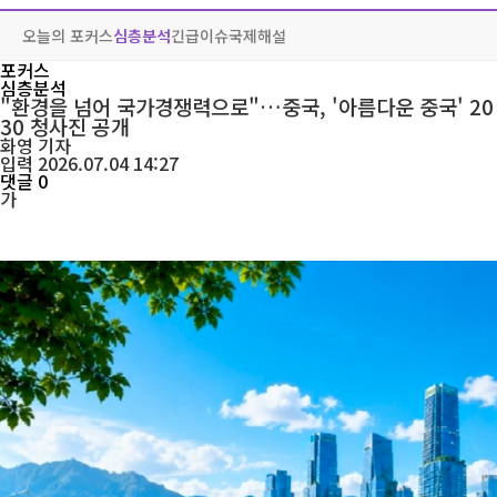
오늘의 포커스
심층분석
긴급이슈
국제해설
포커스
심층분석
"환경을 넘어 국가경쟁력으로"…중국, '아름다운 중국' 20
30 청사진 공개
화영
기자
입력 2026.07.04 14:27
댓글 0
가