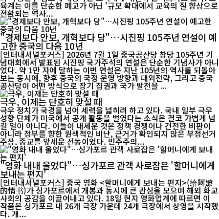
육계는 이를 단순한 폐교가 아닌 '규모 확대에서 교육의 질 향상으로
전환되는 역사...
"경제보다 안보, 개혁보다 당"…시진핑 105주년 연설이 예
고한 중국의 다음 10년
[인터내셔널포커스] 2026년 7월 1일 중국공산당 창당 105주년 기
념대회에서 발표된 시진핑 국가주석의 연설은 단순한 기념사가 아니
었다. 약 1만 자에 달하는 이번 연설은 지난 105년의 역사를 되돌아
보는 동시에, 향후 중국의 국정 운영 방향과 대외전략, 그리고 중국
공산당이 어떤 방식으로 장기 집권과 국가 발전을 ...
극우, 이제는 단호히 맞설 때
극우 정치가 국경을 넘어 세력을 넓히려 하고 있다. 국내 일부 극우
성향 단체가 미국에서 공개 활동을 벌였다는 소식은 결코 가볍게 넘
길 일이 아니다. 이들이 내세운 것은 정책 경쟁이나 건전한 비판이
아니라 정부를 향한 원색적인 비난, 근거가 확인되지 않은 부정선거
주장, 종교를 앞세운 선동이었다. 민주주의...
"영화 내내 울었다"…싱가포르 관객 사로잡은 '할머니에게
보내는 편지'
[인터내셔널포커스] 중국 영화 <할머니에게 보내는 편지>(给阿嬷
的情书)가 싱가포르에서 개봉과 동시에 큰 관심을 모으며 해외 화교
사회의 공감을 이끌어내고 있다. 18일 현지 영화업계에 따르면 이
작품은 싱가포르 내 26개 극장 가운데 24개 극장에서 상영을 시작했
다. 개...