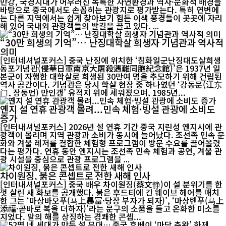
만강, 국경지대가 어우러진 독특한 자연환경과 역사·문화적 배경을
바탕으로 중국에서도 손꼽히는 관광지로 평가받는다. 특히 연변에
는 다른 지역에서는 쉽게 찾아보기 힘든 이색 풍경들이 곳곳에 자리
해 있어 국내외 관광객들의 발길을 끌고 있다. ...
“30만 희생의 기억”… 난징대학살 희생자 기념관과 역사적
의미
[인터네셔널포커스] 중국 난징에 위치한 ‘침화일군난징대도살희생
동포기념관(侵華日軍南京大屠殺遇難同胞紀念館)’은 1937년 일
본군이 자행한 대학살로 희생된 30만여 명을 추모하기 위해 건립된
역사 공간이다. 기념관은 당시 학살 현장 중 하나였던 ‘강동문(江东
门, 장둥먼) 만인갱’ 유적지 위에 세워졌으며, 1985년...
옌지 설 연휴 관광객 몰려...민속 체험·빙설 관광에 소비도
증가
[인터내셔널포커스] 2026년 설 연휴 기간 중국 지린성 옌지시에 관
광객이 몰리며 지역 관광과 소비가 동시에 늘어났다. 조선족 민속 문
화와 겨울 레저를 결합한 체험형 프로그램이 방문 수요를 끌어올렸
다는 평가다. 연휴 동안 옌지시는 조선족 민속 체험과 공연, 겨울 관
광 시설을 중심으로 관광 프로그램을 ...
차이원징, 붉은 콘셉트로 전한 새해 인사
[인터내셔널포커스] 중국 배우 차이원징(蔡文静)이 설 분위기를 한
껏 살린 새 화보를 공개했다. 붉은 후드티에 긴 웨이브 헤어를 매치
한 그는 ‘마상바오푸(马上暴富·당장 부자가 되자)’, ‘마상톈푸(马上
添福·곧바로 복을 더하자)’라는 문구의 소품을 들고 온화한 미소를
지었다. 말의 해를 상징하는 경쾌한 콘셉...