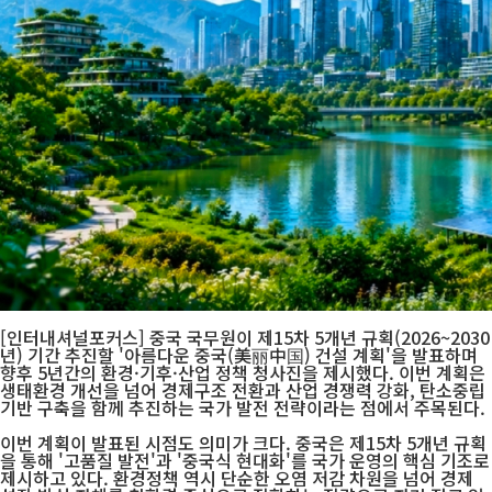
[인터내셔널포커스] 중국 국무원이 제15차 5개년 규획(2026~2030
년) 기간 추진할 '아름다운 중국(美丽中国) 건설 계획'을 발표하며
향후 5년간의 환경·기후·산업 정책 청사진을 제시했다. 이번 계획은
생태환경 개선을 넘어 경제구조 전환과 산업 경쟁력 강화, 탄소중립
기반 구축을 함께 추진하는 국가 발전 전략이라는 점에서 주목된다.
이번 계획이 발표된 시점도 의미가 크다. 중국은 제15차 5개년 규획
을 통해 '고품질 발전'과 '중국식 현대화'를 국가 운영의 핵심 기조로
제시하고 있다. 환경정책 역시 단순한 오염 저감 차원을 넘어 경제