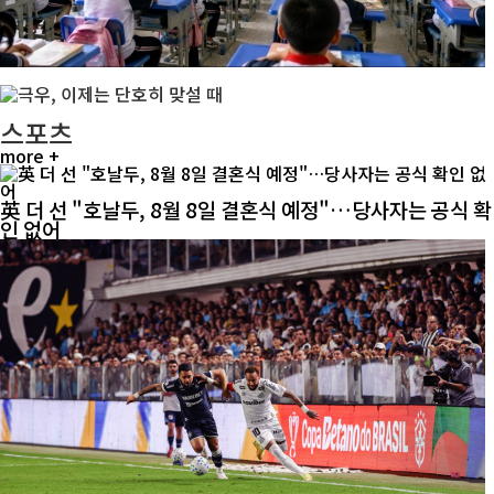
스포츠
more +
英 더 선 "호날두, 8월 8일 결혼식 예정"…당사자는 공식 확
인 없어