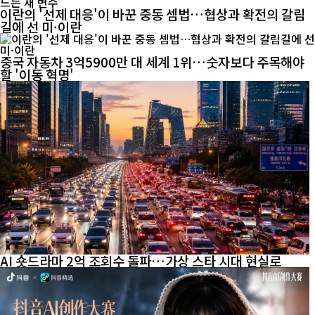
이란의 '선제 대응'이 바꾼 중동 셈법…협상과 확전의 갈림
길에 선 미·이란
중국 자동차 3억5900만 대 세계 1위…숫자보다 주목해야
할 '이동 혁명'
AI 숏드라마 2억 조회수 돌파…가상 스타 시대 현실로