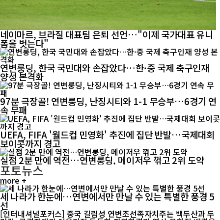
네이마르, 브라질 대표팀 은퇴 선언…"이제 국가대표 유니
폼을 벗는다"
연변룽딩, 한국 국민대와 손잡았다…한·중 국제 축구인재
양성 본격화
97분 극장골! 연변룽딩, 난징시티와 1-1 무승부…6경기 연
속 무패
UEFA, FIFA '월드컵 민영화' 추진에 집단 반발…국제대회
보이콧까지 경고
실점 2분 만에 역전…연변룽딩, 메이저우 꺾고 2위 도약
포토뉴스
more +
세 나라가 한눈에…연변에서만 만날 수 있는 특별한 풍경 5
선
[인터내셔널포커스] 중국 길림성 연변조선족자치주는 백두산과 두