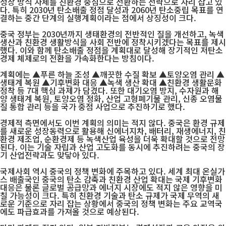
성장 방식 자체를 친환경 중심으로 전환하는 전략으로 자리 잡고 있
다. 특히 2030년 탄소배출 정점 달성과 2060년 탄소중립 목표를 연
결하는 중간 단계의 실행계획이라는 점에서 상징성이 크다.
중국 정부는 2030년까지 생태환경의 전반적인 질을 개선하고, 녹색
생산과 친환경 생활방식을 사회 전반에 정착시키겠다는 목표를 제시
했다. 이와 함께 탄소배출 정점을 계획대로 달성해 장기적인 저탄소
경제 체제로의 전환을 가속화한다는 방침이다.
계획에는 ▲푸른 하늘 조성 ▲깨끗한 수질 확보 ▲토양오염 관리 ▲
생태계 복원 ▲기후변화 대응 ▲녹색 생산 확대 ▲친환경 생활문화
정착 등 7대 핵심 과제가 담겼다. 또한 대기오염 방지, 수자원과 해
양 생태계 복원, 토양오염 정화, 산업 고형폐기물 관리, 신종 오염물
질 통합 관리 등을 국가 중점 사업으로 추진하기로 했다.
경제적 측면에서도 이번 계획의 의미는 적지 않다. 중국은 환경 규제
를 새로운 성장동력으로 활용해 신에너지차, 배터리, 재생에너지, 친
환경 제조업, 순환경제 등 녹색산업 육성을 더욱 확대할 것으로 전망
된다. 이는 기술 자립과 산업 고도화를 동시에 추진하려는 중국의 장
기 산업전략과도 맞닿아 있다.
국제사회 역시 중국의 정책 변화에 주목하고 있다. 세계 최대 온실가
스 배출국인 중국의 탄소 감축과 친환경 산업 확대는 국제 기후변화
대응은 물론 글로벌 공급망과 에너지 시장에도 적지 않은 영향을 미
칠 가능성이 크다. 특히 친환경 기술과 탄소 규제가 국제 무역의 새
로운 기준으로 자리 잡는 상황에서 중국의 정책 변화는 주요 교역국
에도 파급효과를 가져올 것으로 예상된다.