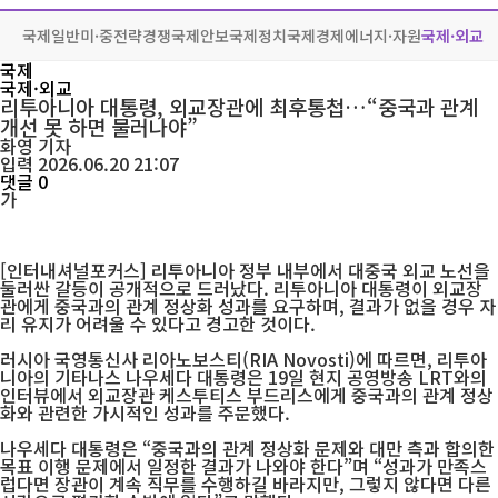
국제일반
미·중전략경쟁
국제안보
국제정치
국제경제
에너지·자원
국제·외교
국제
국제·외교
리투아니아 대통령, 외교장관에 최후통첩…“중국과 관계
개선 못 하면 물러나야”
화영
기자
입력 2026.06.20 21:07
댓글 0
가
[인터내셔널포커스] 리투아니아 정부 내부에서 대중국 외교 노선을
둘러싼 갈등이 공개적으로 드러났다. 리투아니아 대통령이 외교장
관에게 중국과의 관계 정상화 성과를 요구하며, 결과가 없을 경우 자
리 유지가 어려울 수 있다고 경고한 것이다.
러시아 국영통신사 리아노보스티(RIA Novosti)에 따르면, 리투아
니아의 기타나스 나우세다 대통령은 19일 현지 공영방송 LRT와의
인터뷰에서 외교장관 케스투티스 부드리스에게 중국과의 관계 정상
화와 관련한 가시적인 성과를 주문했다.
나우세다 대통령은 “중국과의 관계 정상화 문제와 대만 측과 합의한
목표 이행 문제에서 일정한 결과가 나와야 한다”며 “성과가 만족스
럽다면 장관이 계속 직무를 수행하길 바라지만, 그렇지 않다면 다른