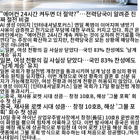
"에어컨 24시간 켜두면 더 절약?"…전력당국이 알려준 진
짜 절전 비결
AI 생성 이미지 [인터내셔널포커스] 연일 폭염이 이어지며 냉방기
사용이 급증하고 전기요금 부담에 대한 우려도 커지고 있다. 최근 온
라인에서는 "에어컨은 24시간 계속 켜두는 것이 오히려 전기료를 아
낀다"는 주장이 확산하고 있지만, 전력당국은 모든 상황에 해당하는
것은 아니라며 ...
일본, 여성 천황의 길 사실상 닫았다…국민 83% 찬성에도
'남계 계승' 유지
일본 국회가 황실전범 개정안을 통과시키며 남계 남성 중심의 황위
계승 원칙을 유지했다. 이번 개정으로 여성 황족의 결혼 후 신분 유
지가 가능해졌지만, 여성 천황과 여성계 천황은 허용되지 않았다. (A
I 생성 이미지) [인터내셔널포커스] 일본 국회가 17일 황실전범 개정
안을 통과시키...
중국, 재사용 로켓 시대 성큼… 창정 10호B, 해상 '그물 포
획' 회수 첫 성공
10일 중국 하이난 상업우주발사장에서 창정(長征) 10호B 운반로켓
이 화염을 뿜으며 힘차게 이륙하고 있다. 이번 발사에서 중국은 위성
을 예정 궤도에 성공적으로 투입한 데 이어 로켓 1단을 해상 회수 플
랫폼에서 그물 포획 방식으로 회수하는 데 처음으로 성공했다./차이
나데일리 [인터내...