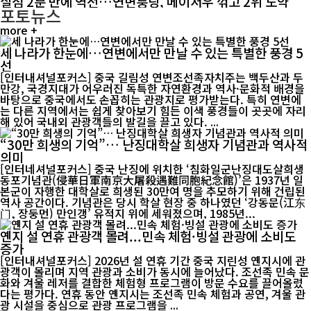
실점 2분 만에 역전…연변룽딩, 메이저우 꺾고 2위 도약
포토뉴스
more +
세 나라가 한눈에…연변에서만 만날 수 있는 특별한 풍경 5
선
[인터내셔널포커스] 중국 길림성 연변조선족자치주는 백두산과 두
만강, 국경지대가 어우러진 독특한 자연환경과 역사·문화적 배경을
바탕으로 중국에서도 손꼽히는 관광지로 평가받는다. 특히 연변에
는 다른 지역에서는 쉽게 찾아보기 힘든 이색 풍경들이 곳곳에 자리
해 있어 국내외 관광객들의 발길을 끌고 있다. ...
“30만 희생의 기억”… 난징대학살 희생자 기념관과 역사적
의미
[인터네셔널포커스] 중국 난징에 위치한 ‘침화일군난징대도살희생
동포기념관(侵華日軍南京大屠殺遇難同胞紀念館)’은 1937년 일
본군이 자행한 대학살로 희생된 30만여 명을 추모하기 위해 건립된
역사 공간이다. 기념관은 당시 학살 현장 중 하나였던 ‘강동문(江东
门, 장둥먼) 만인갱’ 유적지 위에 세워졌으며, 1985년...
옌지 설 연휴 관광객 몰려...민속 체험·빙설 관광에 소비도
증가
[인터내셔널포커스] 2026년 설 연휴 기간 중국 지린성 옌지시에 관
광객이 몰리며 지역 관광과 소비가 동시에 늘어났다. 조선족 민속 문
화와 겨울 레저를 결합한 체험형 프로그램이 방문 수요를 끌어올렸
다는 평가다. 연휴 동안 옌지시는 조선족 민속 체험과 공연, 겨울 관
광 시설을 중심으로 관광 프로그램을 ...