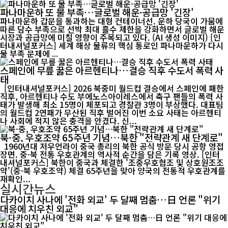
파나마운하 또 물 부족…글로벌 해운·공급망 '긴장'
파나마운하 갑문을 통과하는 대형 컨테이너선. 운하 당국이 가뭄에
따른 담수 부족으로 선박 최대 흘수 제한을 강화하면서 글로벌 해운
시장과 공급망에 미칠 영향이 주목되고 있다. (AI 생성 이미지) [인
터내셔널포커스] 세계 해상 물류의 핵심 통로인 파나마운하가 다시
물 부족 문제에 ...
스페인에 무릎 꿇은 아르헨티나…결승 직후 수도서 폭력 사
태
[인터내셔널포커스] 2026 북중미 월드컵 결승에서 스페인에 패한
직후, 아르헨티나 수도 부에노스아이레스에서 축구 팬들의 폭력 사
태가 발생해 최소 15명이 체포되고 경찰관 3명이 부상했다. 대표팀
의 월드컵 2연패가 무산된 직후 벌어진 이번 소요 사태는 아르헨티
나 사회에 적지 않은 충격을 안겼다. 신...
북·중, 우호조약 65주년 기념…북한 "전략관계 새 단계로"
1960년대 저우언라이 중국 총리의 북한 공식 방문 당시 공항 영접
장면. 중·북 전통 우호관계의 역사적 순간을 담은 기록 영상. [인터
내셔널포커스] 북한이 중국과 체결한 '조중우호협조 및 상호원조조
약'(중·북 우호조약) 체결 65주년을 맞아 양국의 전통적 우호관계를
재확인...
실시간뉴스
다카이치 사나에 '전화 외교' 두 달째 멈춤…日 언론 "위기
대응에 치우친 외교"