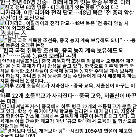
한국 청년 60명 방중…미래세대가 잇는 한중 우호의 다리
니카라과, 이탈리아와 전격 단교…48년 묵은 '전 총리 암살
사건'이 외교전으로
추천뉴스
"한국 국적 취득한 조선족, 중국 농지 계속 보유해도 되
나"……동북 농촌의 오래된 논쟁
[인터내셔널포커스] 중국 동북지역 조선족 마을에서 오랫동안 제기
돼 온 농지 문제가 다시 관심을 끌고 있다. 한국으로 이주해 한국 국
적을 취득한 조선족들이 중국에 남겨둔 농지와 주택을 계속 보유해
야 하는지, 아니면 실제 농사를 짓는 주민들에게 다시 배분해야 하는
지를 둘러싼 논쟁이다....
하루 22개 초등학교가 사라진다…중국 교육, 저출산이 바꾸
는 미래
[인터내셔널포커스] 중국에서 하루 평균 22개의 초등학교가 문을 닫
고 있다. 학생 수 증가에 맞춰 학교를 늘리던 시대가 끝나고, 저출산
과 학령인구 감소에 대응하는 교육체계 재편이 본격화되고 있다. 교
육계는 이를 단순한 폐교가 아닌 '규모 확대에서 교육의 질 향상으로
전환되는 역사...