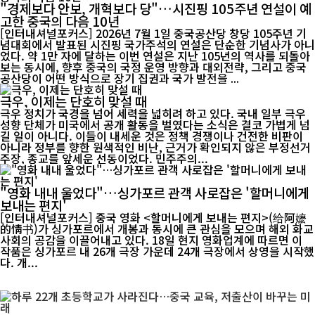
"경제보다 안보, 개혁보다 당"…시진핑 105주년 연설이 예
고한 중국의 다음 10년
[인터내셔널포커스] 2026년 7월 1일 중국공산당 창당 105주년 기
념대회에서 발표된 시진핑 국가주석의 연설은 단순한 기념사가 아니
었다. 약 1만 자에 달하는 이번 연설은 지난 105년의 역사를 되돌아
보는 동시에, 향후 중국의 국정 운영 방향과 대외전략, 그리고 중국
공산당이 어떤 방식으로 장기 집권과 국가 발전을 ...
극우, 이제는 단호히 맞설 때
극우 정치가 국경을 넘어 세력을 넓히려 하고 있다. 국내 일부 극우
성향 단체가 미국에서 공개 활동을 벌였다는 소식은 결코 가볍게 넘
길 일이 아니다. 이들이 내세운 것은 정책 경쟁이나 건전한 비판이
아니라 정부를 향한 원색적인 비난, 근거가 확인되지 않은 부정선거
주장, 종교를 앞세운 선동이었다. 민주주의...
"영화 내내 울었다"…싱가포르 관객 사로잡은 '할머니에게
보내는 편지'
[인터내셔널포커스] 중국 영화 <할머니에게 보내는 편지>(给阿嬷
的情书)가 싱가포르에서 개봉과 동시에 큰 관심을 모으며 해외 화교
사회의 공감을 이끌어내고 있다. 18일 현지 영화업계에 따르면 이
작품은 싱가포르 내 26개 극장 가운데 24개 극장에서 상영을 시작했
다. 개...