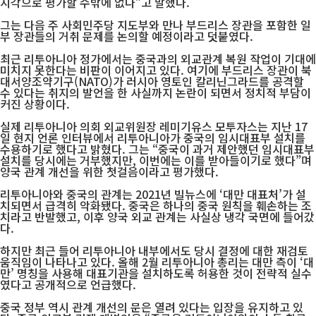
시각으로 평가할 수밖에 없다”고 말했다.
그는 다음 주 사회민주당 지도부와 만나 부드리스 장관을 포함한 일
부 장관들의 거취 문제를 논의할 예정이라고 덧붙였다.
최근 리투아니아 정가에서는 중국과의 외교관계 복원 작업이 기대에
미치지 못한다는 비판이 이어지고 있다. 여기에 부드리스 장관이 북
대서양조약기구(NATO)가 러시아 영토인 칼리닌그라드를 공격할
수 있다는 취지의 발언을 한 사실까지 논란이 되면서 정치적 부담이
커진 상황이다.
실제 리투아니아 의회 외교위원장 레미기유스 모투자스는 지난 17
일 현지 언론 인터뷰에서 리투아니아가 중국의 임시대표부 설치를
수용하기로 했다고 밝혔다. 그는 “중국이 과거 제안했던 임시대표부
설치를 당시에는 거부했지만, 이번에는 이를 받아들이기로 했다”며
양국 관계 개선을 위한 첫걸음이라고 평가했다.
리투아니아와 중국의 관계는 2021년 빌뉴스에 ‘대만 대표처’가 설
치되면서 급격히 악화됐다. 중국은 하나의 중국 원칙을 훼손하는 조
치라고 반발했고, 이후 양국 외교 관계는 사실상 냉각 국면에 들어갔
다.
하지만 최근 들어 리투아니아 내부에서도 당시 결정에 대한 재검토
움직임이 나타나고 있다. 올해 2월 리투아니아 총리는 대만 측이 ‘대
만’ 명칭을 사용해 대표기관을 설치하도록 허용한 것이 전략적 실수
였다고 공개적으로 언급했다.
중국 정부 역시 관계 개선의 문은 열려 있다는 입장을 유지하고 있