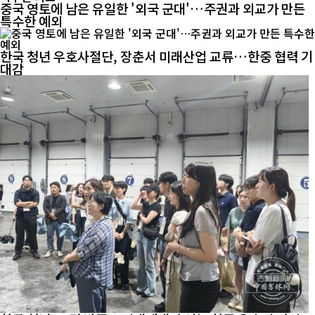
중국 영토에 남은 유일한 '외국 군대'…주권과 외교가 만든
특수한 예외
한국 청년 우호사절단, 장춘서 미래산업 교류…한중 협력 기
대감