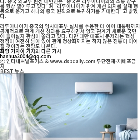
다. 중국 외교부 린젠 대변인은 “중국은 리투아니아와의 소통 창구
를 항상 열어두고 있다”며 “리투아니아가 관계 개선 의지를 실제 행
동으로 옮기고 하나의 중국 원칙으로 복귀하기를 기대한다”고 밝혔
다.
리투아니아가 중국의 임시대표부 설치를 수용한 데 이어 대통령까지
공개적으로 관계 개선 성과를 요구하면서 양국 관계가 새로운 국면
에 들어설지 관심이 쏠리고 있다. 다만 대만 대표처 문제라는 핵심
쟁점이 여전히 남아 있어 관계 정상화까지는 적지 않은 진통이 이어
질 것이라는 전망도 나온다.
화영 기자
이 기자의 다른 기사
hanhua2004@qq.com
ⓒ 인터내셔널포커스 & www.dspdaily.com 무단전재-재배포금
지
BEST
뉴스