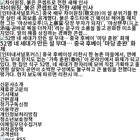
차이원징, 붉은 콘셉트로 전한 새해 인사
[인터내셔널포커스] 중국 배우 차이원징(蔡文静)이 설 분위기를 한
껏 살린 새 화보를 공개했다. 붉은 후드티에 긴 웨이브 헤어를 매치
한 그는 ‘마상바오푸(马上暴富·당장 부자가 되자)’, ‘마상톈푸(马上
添福·곧바로 복을 더하자)’라는 문구의 소품을 들고 온화한 미소를
지었다. 말의 해를 상징하는 경쾌한 콘셉...
52명 네 세대가 만든 설 무대… 중국 후베이 ‘마당 춘완’ 화
제
[인터내셔널포커스] 중국 후베이성 리촨시 한 농촌 마을에서, 연예
인도 무대 장치도 없는 ‘가족 춘완(春晚)’이 온라인에서 화제가 되고
있다. 한 집안 식구 52명, 네 세대가 한자리에 모여 직접 기획하고 출
연한 설맞이 공연이 소박한 구성에도 불구하고 큰 울림을 전했다는
평가다. 현지 보도에 따르면 리촨시 마...
신문사소개
제휴광고문의
기사제보
간편결제
정기구독신청
이용약관
개인정보처리방침
청소년보호정책
이메일무단수집거부
저작권정책
고객센터
RSS