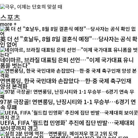
스포츠
more +
英 더 선 "호날두, 8월 8일 결혼식 예정"…당사자는 공식 확
인 없어
네이마르, 브라질 대표팀 은퇴 선언…"이제 국가대표 유니
폼을 벗는다"
연변룽딩, 한국 국민대와 손잡았다…한·중 국제 축구인재
양성 본격화
97분 극장골! 연변룽딩, 난징시티와 1-1 무승부…6경기 연
속 무패
UEFA, FIFA '월드컵 민영화' 추진에 집단 반발…국제대회
보이콧까지 경고