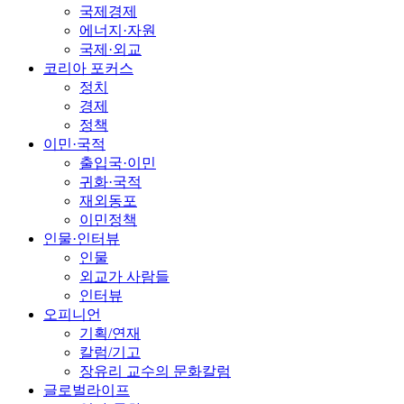
국제경제
에너지·자원
국제·외교
코리아 포커스
정치
경제
정책
이민·국적
출입국·이민
귀화·국적
재외동포
이민정책
인물·인터뷰
인물
외교가 사람들
인터뷰
오피니언
기획/연재
칼럼/기고
장유리 교수의 문화칼럼
글로벌라이프