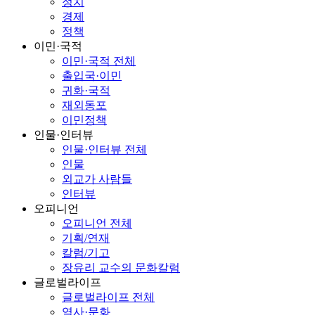
정치
경제
정책
이민·국적
이민·국적 전체
출입국·이민
귀화·국적
재외동포
이민정책
인물·인터뷰
인물·인터뷰 전체
인물
외교가 사람들
인터뷰
오피니언
오피니언 전체
기획/연재
칼럼/기고
장유리 교수의 문화칼럼
글로벌라이프
글로벌라이프 전체
역사·문화