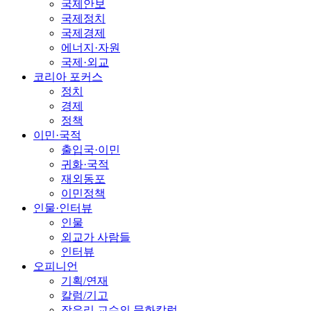
국제안보
국제정치
국제경제
에너지·자원
국제·외교
코리아 포커스
정치
경제
정책
이민·국적
출입국·이민
귀화·국적
재외동포
이민정책
인물·인터뷰
인물
외교가 사람들
인터뷰
오피니언
기획/연재
칼럼/기고
장유리 교수의 문화칼럼