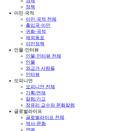
경제
정책
이민·국적
이민·국적 전체
출입국·이민
귀화·국적
재외동포
이민정책
인물·인터뷰
인물·인터뷰 전체
인물
외교가 사람들
인터뷰
오피니언
오피니언 전체
기획/연재
칼럼/기고
장유리 교수의 문화칼럼
글로벌라이프
글로벌라이프 전체
역사·문화
연예