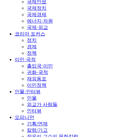
국제안보
국제정치
국제경제
에너지·자원
국제·외교
코리아 포커스
정치
경제
정책
이민·국적
출입국·이민
귀화·국적
재외동포
이민정책
인물·인터뷰
인물
외교가 사람들
인터뷰
오피니언
기획/연재
칼럼/기고
장유리 교수의 문화칼럼