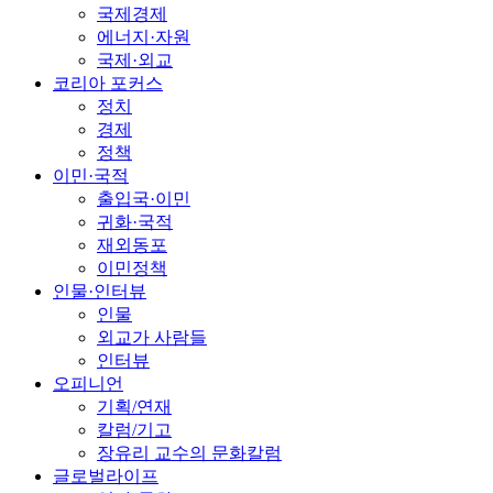
국제경제
에너지·자원
국제·외교
코리아 포커스
정치
경제
정책
이민·국적
출입국·이민
귀화·국적
재외동포
이민정책
인물·인터뷰
인물
외교가 사람들
인터뷰
오피니언
기획/연재
칼럼/기고
장유리 교수의 문화칼럼
글로벌라이프