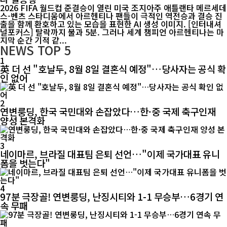
2026 FIFA 월드컵 준결승이 열린 미국 조지아주 애틀랜타 메르세데
스-벤츠 스타디움에서 아르헨티나 팬들이 극적인 역전승과 결승 진
출을 함께 환호하고 있는 모습을 표현한 AI 생성 이미지. [인터내셔
널포커스] 탈락까지 불과 5분. 그러나 세계 챔피언 아르헨티나는 마
지막 순간 기적 같...
NEWS
TOP 5
1
英 더 선 "호날두, 8월 8일 결혼식 예정"…당사자는 공식 확
인 없어
2
연변룽딩, 한국 국민대와 손잡았다…한·중 국제 축구인재
양성 본격화
3
네이마르, 브라질 대표팀 은퇴 선언…"이제 국가대표 유니
폼을 벗는다"
4
97분 극장골! 연변룽딩, 난징시티와 1-1 무승부…6경기 연
속 무패