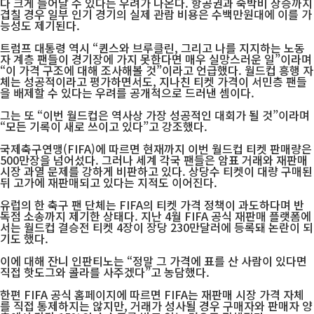
다 크게 늘어날 수 있다는 우려가 나온다. 항공권과 숙박비 상승까지
겹칠 경우 일부 인기 경기의 실제 관람 비용은 수백만원대에 이를 가
능성도 제기된다.
트럼프 대통령 역시 “퀸스와 브루클린, 그리고 나를 지지하는 노동
자 계층 팬들이 경기장에 가지 못한다면 매우 실망스러운 일”이라며
“이 가격 구조에 대해 조사해볼 것”이라고 언급했다. 월드컵 흥행 자
체는 성공적이라고 평가하면서도, 지나친 티켓 가격이 서민층 팬들
을 배제할 수 있다는 우려를 공개적으로 드러낸 셈이다.
그는 또 “이번 월드컵은 역사상 가장 성공적인 대회가 될 것”이라며
“모든 기록이 새로 쓰이고 있다”고 강조했다.
국제축구연맹(FIFA)에 따르면 현재까지 이번 월드컵 티켓 판매량은
500만장을 넘어섰다. 그러나 세계 각국 팬들은 암표 거래와 재판매
시장 과열 문제를 강하게 비판하고 있다. 상당수 티켓이 대량 구매된
뒤 고가에 재판매되고 있다는 지적도 이어진다.
유럽의 한 축구 팬 단체는 FIFA의 티켓 가격 정책이 과도하다며 반
독점 소송까지 제기한 상태다. 지난 4월 FIFA 공식 재판매 플랫폼에
서는 월드컵 결승전 티켓 4장이 장당 230만달러에 등록돼 논란이 되
기도 했다.
이에 대해 잔니 인판티노는 “정말 그 가격에 표를 산 사람이 있다면
직접 핫도그와 콜라를 사주겠다”고 농담했다.
한편 FIFA 공식 홈페이지에 따르면 FIFA는 재판매 시장 가격 자체
를 직접 통제하지는 않지만, 거래가 성사될 경우 구매자와 판매자 양