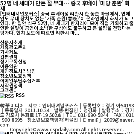
52명 네 세대가 만든 설 무대… 중국 후베이 ‘마당 춘완’ 화
제
[인터내셔널포커스] 중국 후베이성 리촨시 한 농촌 마을에서, 연예
인도 무대 장치도 없는 ‘가족 춘완(春晚)’이 온라인에서 화제가 되고
있다. 한 집안 식구 52명, 네 세대가 한자리에 모여 직접 기획하고 출
연한 설맞이 공연이 소박한 구성에도 불구하고 큰 울림을 전했다는
평가다. 현지 보도에 따르면 리촨시 마...
신문사소개
제휴광고문의
기사제보
간편결제
정기구독신청
이용약관
개인정보처리방침
청소년보호정책
이메일무단수집거부
저작권정책
고객센터
RSS
韓華미디어 | 제호 : 인터내셔널포커스 | 등록번호 : 경기 아54198
│등록일자 2011.10.24│발행·편집인 : 정경화│발행주소 : 경기
도 김포시 봉화로 17-19 502호 | TEL: 031-990-5844│FAX : 031
-990-8695│청소년보호책임자:허을진│E-mail: j_2009@naver.
com
Copyright©www.dspdaily.com All rights reserved.