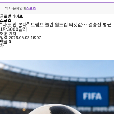
역사·문화
연예
스포츠
글로벌라이프
스포츠
“나도 안 본다” 트럼프 놀란 월드컵 티켓값… 결승전 평균
1만3000달러
허훈
기자
입력 2026.05.08 16:07
댓글 0
가