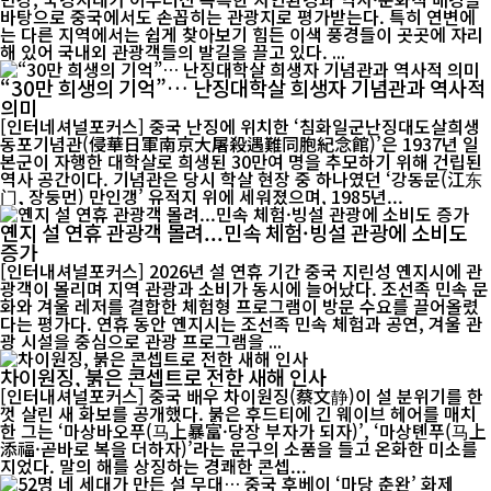
바탕으로 중국에서도 손꼽히는 관광지로 평가받는다. 특히 연변에
는 다른 지역에서는 쉽게 찾아보기 힘든 이색 풍경들이 곳곳에 자리
해 있어 국내외 관광객들의 발길을 끌고 있다. ...
“30만 희생의 기억”… 난징대학살 희생자 기념관과 역사적
의미
[인터네셔널포커스] 중국 난징에 위치한 ‘침화일군난징대도살희생
동포기념관(侵華日軍南京大屠殺遇難同胞紀念館)’은 1937년 일
본군이 자행한 대학살로 희생된 30만여 명을 추모하기 위해 건립된
역사 공간이다. 기념관은 당시 학살 현장 중 하나였던 ‘강동문(江东
门, 장둥먼) 만인갱’ 유적지 위에 세워졌으며, 1985년...
옌지 설 연휴 관광객 몰려...민속 체험·빙설 관광에 소비도
증가
[인터내셔널포커스] 2026년 설 연휴 기간 중국 지린성 옌지시에 관
광객이 몰리며 지역 관광과 소비가 동시에 늘어났다. 조선족 민속 문
화와 겨울 레저를 결합한 체험형 프로그램이 방문 수요를 끌어올렸
다는 평가다. 연휴 동안 옌지시는 조선족 민속 체험과 공연, 겨울 관
광 시설을 중심으로 관광 프로그램을 ...
차이원징, 붉은 콘셉트로 전한 새해 인사
[인터내셔널포커스] 중국 배우 차이원징(蔡文静)이 설 분위기를 한
껏 살린 새 화보를 공개했다. 붉은 후드티에 긴 웨이브 헤어를 매치
한 그는 ‘마상바오푸(马上暴富·당장 부자가 되자)’, ‘마상톈푸(马上
添福·곧바로 복을 더하자)’라는 문구의 소품을 들고 온화한 미소를
지었다. 말의 해를 상징하는 경쾌한 콘셉...