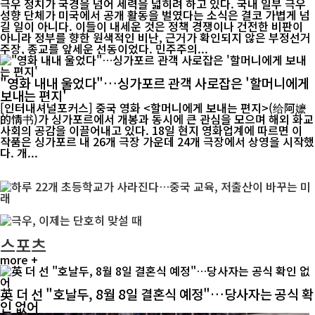
극우 정치가 국경을 넘어 세력을 넓히려 하고 있다. 국내 일부 극우
성향 단체가 미국에서 공개 활동을 벌였다는 소식은 결코 가볍게 넘
길 일이 아니다. 이들이 내세운 것은 정책 경쟁이나 건전한 비판이
아니라 정부를 향한 원색적인 비난, 근거가 확인되지 않은 부정선거
주장, 종교를 앞세운 선동이었다. 민주주의...
"영화 내내 울었다"…싱가포르 관객 사로잡은 '할머니에게
보내는 편지'
[인터내셔널포커스] 중국 영화 <할머니에게 보내는 편지>(给阿嬷
的情书)가 싱가포르에서 개봉과 동시에 큰 관심을 모으며 해외 화교
사회의 공감을 이끌어내고 있다. 18일 현지 영화업계에 따르면 이
작품은 싱가포르 내 26개 극장 가운데 24개 극장에서 상영을 시작했
다. 개...
스포츠
more +
英 더 선 "호날두, 8월 8일 결혼식 예정"…당사자는 공식 확
인 없어