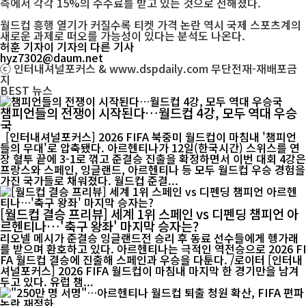
측에서 각각 15%의 수수료를 받고 있는 것으로 전해졌다.
월드컵 흥행 열기가 커질수록 티켓 가격 논란 역시 국제 스포츠계의
새로운 과제로 떠오를 가능성이 있다는 분석도 나온다.
허훈 기자
이 기자의 다른 기사
hyz7302@daum.net
ⓒ 인터내셔널포커스 & www.dspdaily.com 무단전재-재배포금
지
BEST
뉴스
챔피언들의 전쟁이 시작된다…월드컵 4강, 모두 역대 우승
국
[인터내셔널포커스] 2026 FIFA 북중미 월드컵이 마침내 '챔피언
들의 무대'로 압축됐다. 아르헨티나가 12일(한국시간) 스위스를 연
장 혈투 끝에 3-1로 꺾고 준결승 진출을 확정하면서 이번 대회 4강은
프랑스와 스페인, 잉글랜드, 아르헨티나 등 모두 월드컵 우승 경험을
가진 국가들로 채워졌다. 월드컵 준결...
[월드컵 결승 프리뷰] 세계 1위 스페인 vs 디펜딩 챔피언 아
르헨티나…'축구 왕좌' 마지막 승자는?
리오넬 메시가 준결승 잉글랜드전 승리 후 동료 선수들에게 헹가래
를 받으며 환호하고 있다. 아르헨티나는 극적인 역전승으로 2026 FI
FA 월드컵 결승에 진출해 스페인과 우승을 다툰다. /로이터 [인터내
셔널포커스] 2026 FIFA 월드컵이 마침내 마지막 한 경기만을 남겨
두고 있다. 유럽 챔...