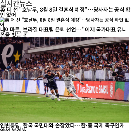
실시간뉴스
英 더 선 "호날두, 8월 8일 결혼식 예정"…당사자는 공식 확
인 없어
네이마르, 브라질 대표팀 은퇴 선언…"이제 국가대표 유니
폼을 벗는다"
연변룽딩, 한국 국민대와 손잡았다…한·중 국제 축구인재
양성 본격화