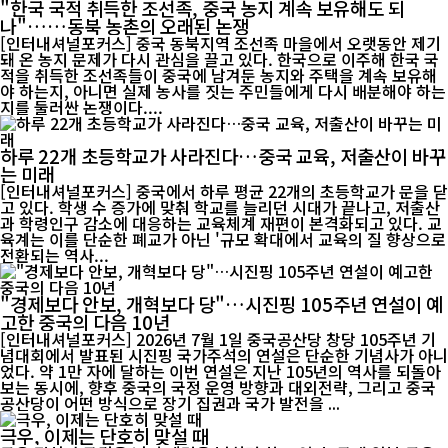
"한국 국적 취득한 조선족, 중국 농지 계속 보유해도 되
나"……동북 농촌의 오래된 논쟁
[인터내셔널포커스] 중국 동북지역 조선족 마을에서 오랫동안 제기
돼 온 농지 문제가 다시 관심을 끌고 있다. 한국으로 이주해 한국 국
적을 취득한 조선족들이 중국에 남겨둔 농지와 주택을 계속 보유해
야 하는지, 아니면 실제 농사를 짓는 주민들에게 다시 배분해야 하는
지를 둘러싼 논쟁이다....
하루 22개 초등학교가 사라진다…중국 교육, 저출산이 바꾸
는 미래
[인터내셔널포커스] 중국에서 하루 평균 22개의 초등학교가 문을 닫
고 있다. 학생 수 증가에 맞춰 학교를 늘리던 시대가 끝나고, 저출산
과 학령인구 감소에 대응하는 교육체계 재편이 본격화되고 있다. 교
육계는 이를 단순한 폐교가 아닌 '규모 확대에서 교육의 질 향상으로
전환되는 역사...
"경제보다 안보, 개혁보다 당"…시진핑 105주년 연설이 예
고한 중국의 다음 10년
[인터내셔널포커스] 2026년 7월 1일 중국공산당 창당 105주년 기
념대회에서 발표된 시진핑 국가주석의 연설은 단순한 기념사가 아니
었다. 약 1만 자에 달하는 이번 연설은 지난 105년의 역사를 되돌아
보는 동시에, 향후 중국의 국정 운영 방향과 대외전략, 그리고 중국
공산당이 어떤 방식으로 장기 집권과 국가 발전을 ...
극우, 이제는 단호히 맞설 때