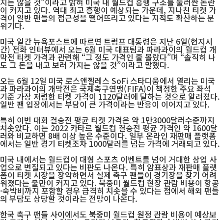
지는 않을 것”이라고 밝혀 미국 내 월드컵 흥행 구조를 둘러싼 논란
이 커지고 있다. 역대 최고 흥행이 예상되는 가운데, 지나친 티켓 가
격이 일반 팬들의 접근성을 떨어뜨리고 있다는 지적도 확산하는 분
위기다.
미국 일간 뉴욕포스트에 따르면 트럼프 대통령은 지난 6일(현지시
간) 전화 인터뷰에서 오는 6월 미국 대표팀과 파라과이의 월드컵 개
막전 티켓 가격과 관련해 “그 정도 가격인 줄 몰랐다”며 “솔직히 나
도 그 돈을 내고 보러 가지는 않을 것”이라고 말했다.
오는 6월 12일 미국 로스앤젤레스 SoFi 스타디움에서 열리는 미국
과 파라과이의 개막전은 국제축구연맹(FIFA)이 책정한 주요 좌석
기준 가장 저렴한 티켓 가격이 1120달러에 달하는 것으로 알려졌다.
일반 팬 입장에서는 부담이 큰 가격이라는 반응이 이어지고 있다.
특히 이번 대회 결승전 평균 티켓 가격은 약 1만3000달러수준까지
치솟았다. 이는 2022 카타르 월드컵 결승전 평균 가격인 약 1600달
러와 비교하면 8배 이상 높은 수준이다. 일부 온라인 재판매 플랫폼
에서는 일반 경기 티켓조차 1000달러를 넘는 가격에 거래되고 있다.
미국 내에서는 월드컵이 대형 스포츠 이벤트를 넘어 거대한 상업 사
업으로 변질되고 있다는 비판도 나온다. 특히 암표상과 재판매 플랫
폼이 티켓 시장을 장악하면서 실제 축구 팬들이 경기장을 찾기 어려
워졌다는 불만이 커지고 있다. 북중미 월드컵 현장 관람 비용이 항공
·숙박비까지 포함할 경우 급격히 치솟을 수 있다는 점에서 해외 팬들
의 부담도 상당할 것이라는 전망이 나온다.
한국 축구 팬들 사이에서도 북중미 월드컵 원정 관람 비용이 예상보