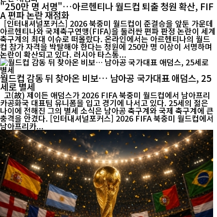
"250만 명 서명"…아르헨티나 월드컵 퇴출 청원 확산, FIF
A 편파 논란 재점화
[인터내셔널포커스] 2026 북중미 월드컵이 준결승을 앞둔 가운데
아르헨티나와 국제축구연맹(FIFA)을 둘러싼 편파 판정 논란이 세계
축구계의 최대 이슈로 떠올랐다. 온라인에서는 아르헨티나의 월드
컵 참가 자격을 박탈해야 한다는 청원에 250만 명 이상이 서명하며
논란이 확산되고 있다. 러시아 타스통...
월드컵 감동 뒤 찾아온 비보… 남아공 국가대표 애덤스, 25
세로 별세
고(故) 제이든 애덤스가 2026 FIFA 북중미 월드컵에서 남아프리
카공화국 대표팀 유니폼을 입고 경기에 나서고 있다. 25세의 젊은
나이에 전해진 그의 별세 소식은 남아공 축구계와 국제 축구계에 큰
충격을 안겼다. [인터내셔널포커스] 2026 FIFA 북중미 월드컵에서
남아프리카...