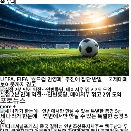
속 무패
UEFA, FIFA '월드컵 민영화' 추진에 집단 반발…국제대회
보이콧까지 경고
실점 2분 만에 역전…연변룽딩, 메이저우 꺾고 2위 도약
포토뉴스
more +
세 나라가 한눈에…연변에서만 만날 수 있는 특별한 풍경 5
선
[인터내셔널포커스] 중국 길림성 연변조선족자치주는 백두산과 두
만강, 국경지대가 어우러진 독특한 자연환경과 역사·문화적 배경을