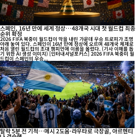
스페인, 16년 만에 세계 정상…48개국 시대 첫 월드컵 최종
순위 확정
2026 FIFA 북중미 월드컵이 막을 내린 가운데 우승 트로피가 조명
아래 놓여 있다. 스페인이 16년 만에 정상에 오르며 48개국 체제로
처음 열린 월드컵의 초대 챔피언에 이름을 올렸다. (기사 이해를 돕
기 위한 AI 생성 이미지) [인터내셔널포커스] 2026 FIFA 북중미 월
드컵이 스페인의 우승...
탈락 5분 전 기적…메시 2도움·라우타로 극장골, 아르헨티
나 결승행