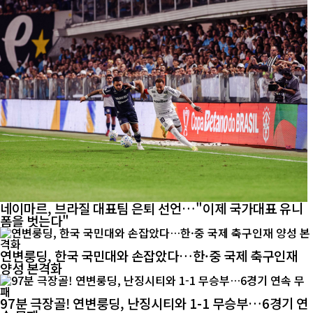
네이마르, 브라질 대표팀 은퇴 선언…"이제 국가대표 유니
폼을 벗는다"
연변룽딩, 한국 국민대와 손잡았다…한·중 국제 축구인재
양성 본격화
97분 극장골! 연변룽딩, 난징시티와 1-1 무승부…6경기 연