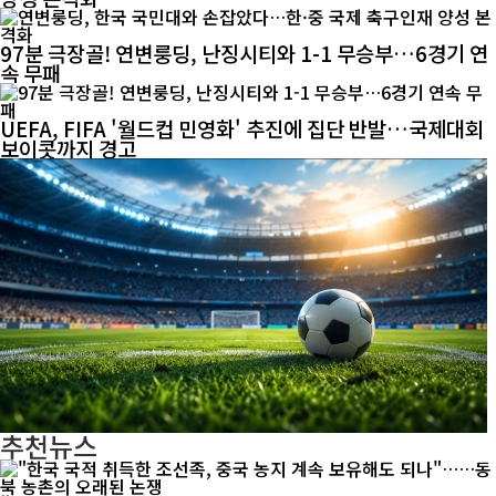
97분 극장골! 연변룽딩, 난징시티와 1-1 무승부…6경기 연
속 무패
UEFA, FIFA '월드컵 민영화' 추진에 집단 반발…국제대회
보이콧까지 경고
추천뉴스