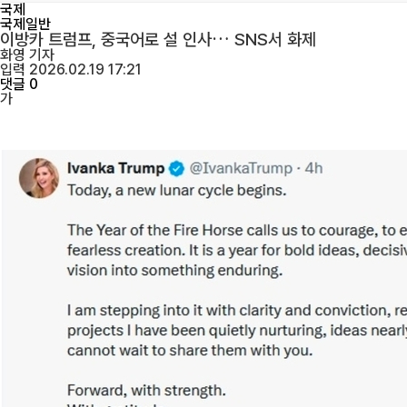
국제
국제일반
이방카 트럼프, 중국어로 설 인사… SNS서 화제
화영
기자
입력 2026.02.19 17:21
댓글 0
가