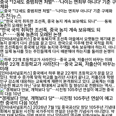
중국 "12세도 중범죄면 처벌"…'나이는 면죄부 아니다' 기준 구
체화
추천뉴스
"한국 국적 취득한 조선족, 중국 농지 계속 보유해도 되
나"……동북 농촌의 오래된 논쟁
[인터내셔널포커스] 중국 동북지역 조선족 마을에서 오랫동안 제기돼 온
농지 문제가 다시 관심을 끌고 있다. 한국으로 이주해 한국 국적을 취득
한 조선족들이 중국에 남겨둔 농지와 주택을 계속 보유해야 하는지, 아니
면 실제 농사를 짓는 주민들에게 다시 배분해야 하는지를 둘러싼 논쟁이
다....
하루 22개 초등학교가 사라진다…중국 교육, 저출산이 바꾸는
미래
[인터내셔널포커스] 중국에서 하루 평균 22개의 초등학교가 문을 닫고
있다. 학생 수 증가에 맞춰 학교를 늘리던 시대가 끝나고, 저출산과 학령
인구 감소에 대응하는 교육체계 재편이 본격화되고 있다. 교육계는 이를
단순한 폐교가 아닌 '규모 확대에서 교육의 질 향상으로 전환되는 역사...
"경제보다 안보, 개혁보다 당"…시진핑 105주년 연설이 예고
한 중국의 다음 10년
[인터내셔널포커스] 2026년 7월 1일 중국공산당 창당 105주년 기념대
회에서 발표된 시진핑 국가주석의 연설은 단순한 기념사가 아니었다. 약
1만 자에 달하는 이번 연설은 지난 105년의 역사를 되돌아보는 동시에,