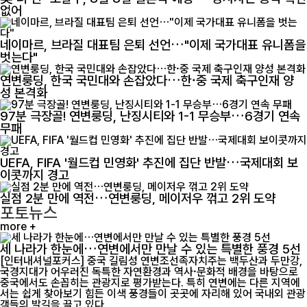
없어
네이마르, 브라질 대표팀 은퇴 선언…"이제 국가대표 유니폼을
벗는다"
연변룽딩, 한국 국민대와 손잡았다…한·중 국제 축구인재 양
성 본격화
97분 극장골! 연변룽딩, 난징시티와 1-1 무승부…6경기 연속
무패
UEFA, FIFA '월드컵 민영화' 추진에 집단 반발…국제대회 보
이콧까지 경고
실점 2분 만에 역전…연변룽딩, 메이저우 꺾고 2위 도약
포토뉴스
more +
세 나라가 한눈에…연변에서만 만날 수 있는 특별한 풍경 5선
[인터내셔널포커스] 중국 길림성 연변조선족자치주는 백두산과 두만강,
국경지대가 어우러진 독특한 자연환경과 역사·문화적 배경을 바탕으로
중국에서도 손꼽히는 관광지로 평가받는다. 특히 연변에는 다른 지역에
서는 쉽게 찾아보기 힘든 이색 풍경들이 곳곳에 자리해 있어 국내외 관광
객들의 발길을 끌고 있다. ...