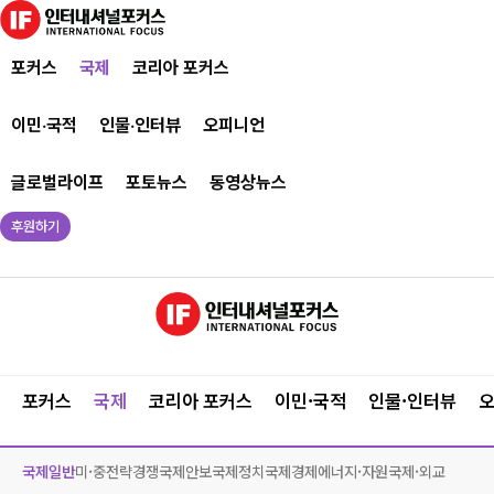
포커스
국제
코리아 포커스
이민·국적
인물·인터뷰
오피니언
글로벌라이프
포토뉴스
동영상뉴스
후원하기
포커스
국제
코리아 포커스
이민·국적
인물·인터뷰
국제일반
미·중전략경쟁
국제안보
국제정치
국제경제
에너지·자원
국제·외교