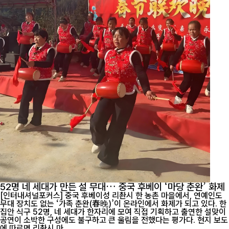
52명 네 세대가 만든 설 무대… 중국 후베이 ‘마당 춘완’ 화제
[인터내셔널포커스] 중국 후베이성 리촨시 한 농촌 마을에서, 연예인도
무대 장치도 없는 ‘가족 춘완(春晚)’이 온라인에서 화제가 되고 있다. 한
집안 식구 52명, 네 세대가 한자리에 모여 직접 기획하고 출연한 설맞이
공연이 소박한 구성에도 불구하고 큰 울림을 전했다는 평가다. 현지 보도
에 따르면 리촨시 마...