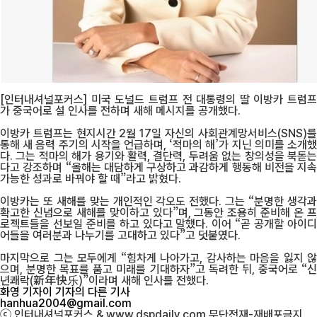
[인터내셔널포커스] 미국 도널드 트럼프 전 대통령의 딸 이방카 트럼프
가 중국어로 설 인사를 전하며 새해 메시지를 공개했다.
이방카 트럼프는 현지시간 2월 17일 자신의 사회관계망서비스(SNS)를
통해 새 음력 주기의 시작을 언급하며, ‘적마의 해’가 지닌 의미를 소개했
다. 그는 적마의 해가 용기와 활력, 결단력, 두려움 없는 창의성을 북돋는
다고 강조하며 “올해는 대담하게 구상하고 과감하게 행동해 비전을 지속
가능한 성과로 바꿔야 할 때”라고 밝혔다.
이방카는 또 새해를 맞는 개인적인 각오도 전했다. 그는 “분명한 생각과
확고한 신념으로 새해를 맞이하고 있다”며, 그동안 조용히 준비해 온 프
로젝트들을 선보일 준비를 하고 있다고 말했다. 이어 “곧 공개할 아이디
어들을 여러분과 나누기를 고대하고 있다”고 덧붙였다.
마지막으로 그는 모두에게 “힘차게 나아가고, 감사하는 마음을 잃지 않
으며, 분명한 목표를 품고 미래를 기대하자”고 독려한 뒤, 중국어로 “신
년쾌락(新年快乐)”이라며 새해 인사를 전했다.
화영 기자
이 기자의 다른 기사
hanhua2004@gmail.com
ⓒ 인터내셔널포커스 & www.dspdaily.com 무단전재-재배포금지