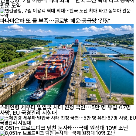
연길공항, 7월 이용객 역대 최대…한국 노선 확대 타고 동북아
관문 도약
파나마운하 또 물 부족…글로벌 해운·공급망 '긴장'
스페인령 세우타 밀입국 사태 진정 국면…5만 명 유입·67명
사망, EU 국경관리 시험대
8,051m 브로드피크 덮친 눈사태…국제 원정대 10명 조난