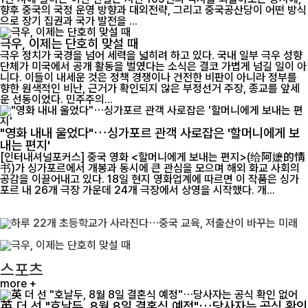
향후 중국의 국정 운영 방향과 대외전략, 그리고 중국공산당이 어떤 방식
으로 장기 집권과 국가 발전을 ...
극우, 이제는 단호히 맞설 때
극우 정치가 국경을 넘어 세력을 넓히려 하고 있다. 국내 일부 극우 성향
단체가 미국에서 공개 활동을 벌였다는 소식은 결코 가볍게 넘길 일이 아
니다. 이들이 내세운 것은 정책 경쟁이나 건전한 비판이 아니라 정부를
향한 원색적인 비난, 근거가 확인되지 않은 부정선거 주장, 종교를 앞세
운 선동이었다. 민주주의...
"영화 내내 울었다"…싱가포르 관객 사로잡은 '할머니에게 보
내는 편지'
[인터내셔널포커스] 중국 영화 <할머니에게 보내는 편지>(给阿嬷的情
书)가 싱가포르에서 개봉과 동시에 큰 관심을 모으며 해외 화교 사회의
공감을 이끌어내고 있다. 18일 현지 영화업계에 따르면 이 작품은 싱가
포르 내 26개 극장 가운데 24개 극장에서 상영을 시작했다. 개...
스포츠
more +
英 더 선 "호날두, 8월 8일 결혼식 예정"…당사자는 공식 확인