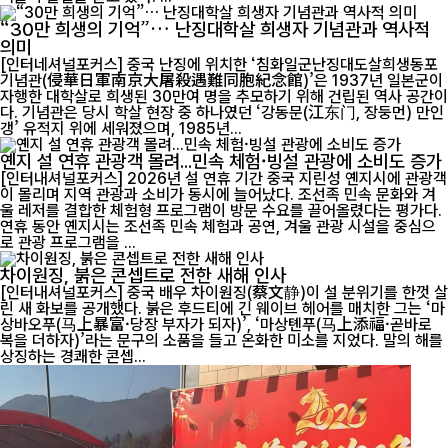
“30만 희생의 기억”… 난징대학살 희생자 기념관과 역사적
의미
[인터네셔널포커스] 중국 난징에 위치한 ‘침화일군난징대도살희생동포
기념관(侵華日軍南京大屠殺遇難同胞紀念館)’은 1937년 일본군이
자행한 대학살로 희생된 30만여 명을 추모하기 위해 건립된 역사 공간이
다. 기념관은 당시 학살 현장 중 하나였던 ‘강동문(江东门, 장둥먼) 만인
갱’ 유적지 위에 세워졌으며, 1985년...
옌지 설 연휴 관광객 몰려...민속 체험·빙설 관광에 소비도 증가
[인터내셔널포커스] 2026년 설 연휴 기간 중국 지린성 옌지시에 관광객
이 몰리며 지역 관광과 소비가 동시에 늘어났다. 조선족 민속 문화와 겨
울 레저를 결합한 체험형 프로그램이 방문 수요를 끌어올렸다는 평가다.
연휴 동안 옌지시는 조선족 민속 체험과 공연, 겨울 관광 시설을 중심으
로 관광 프로그램을 ...
차이원징, 붉은 콘셉트로 전한 새해 인사
[인터내셔널포커스] 중국 배우 차이원징(蔡文静)이 설 분위기를 한껏 살
린 새 화보를 공개했다. 붉은 후드티에 긴 웨이브 헤어를 매치한 그는 ‘마
상바오푸(马上暴富·당장 부자가 되자)’, ‘마상톈푸(马上添福·곧바로
복을 더하자)’라는 문구의 소품을 들고 온화한 미소를 지었다. 말의 해를
상징하는 경쾌한 콘셉...