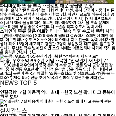
파나마운하 또 물 부족…글로벌 해운·공급망 '긴장'
파나마운하 갑문을 통과하는 대형 컨테이너선. 운하 당국이 가뭄에 따른
담수 부족으로 선박 최대 흘수 제한을 강화하면서 글로벌 해운시장과 공
급망에 미칠 영향이 주목되고 있다. (AI 생성 이미지) [인터내셔널포커
스] 세계 해상 물류의 핵심 통로인 파나마운하가 다시 물 부족 문제에 ...
스페인에 무릎 꿇은 아르헨티나…결승 직후 수도서 폭력 사태
[인터내셔널포커스] 2026 북중미 월드컵 결승에서 스페인에 패한 직
후, 아르헨티나 수도 부에노스아이레스에서 축구 팬들의 폭력 사태가 발
생해 최소 15명이 체포되고 경찰관 3명이 부상했다. 대표팀의 월드컵 2
연패가 무산된 직후 벌어진 이번 소요 사태는 아르헨티나 사회에 적지 않
은 충격을 안겼다. 신...
북·중, 우호조약 65주년 기념…북한 "전략관계 새 단계로"
1960년대 저우언라이 중국 총리의 북한 공식 방문 당시 공항 영접 장
면. 중·북 전통 우호관계의 역사적 순간을 담은 기록 영상. [인터내셔널
포커스] 북한이 중국과 체결한 '조중우호협조 및 상호원조조약'(중·북 우
호조약) 체결 65주년을 맞아 양국의 전통적 우호관계를 재확인...
NEWS
TOP 5
1
연길공항, 7월 이용객 역대 최대…한국 노선 확대 타고 동북아
관문 도약
실시간뉴스