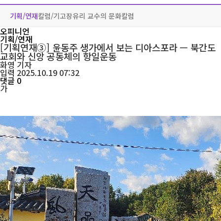
기획/연재
칼럼/기고
장유리 교수의 문화칼럼
오피니언
기획/연재
[기획연재③] 윤동주 생가에서 보는 디아스포라 — 북간도
교회와 신앙 공동체의 항일운동
화영
기자
입력 2025.10.19 07:32
댓글 0
가