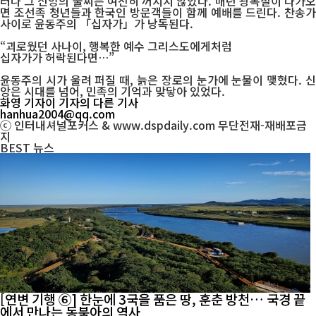
러나 그 신앙의 불씨는 여전히 꺼지지 않았다. 매년 광복절이 다가오
면 조선족 청년들과 한국인 방문객들이 함께 예배를 드린다. 찬송가
사이로 윤동주의 「십자가」가 낭독된다.
“괴로웠던 사나이, 행복한 예수 그리스도에게처럼
십자가가 허락된다면…”
윤동주의 시가 울려 퍼질 때, 늙은 장로의 눈가에 눈물이 맺혔다. 신
앙은 시대를 넘어, 민족의 기억과 맞닿아 있었다.
화영 기자
이 기자의 다른 기사
hanhua2004@qq.com
ⓒ 인터내셔널포커스 & www.dspdaily.com 무단전재-재배포금
지
BEST
뉴스
[연변 기행 ⑥] 한눈에 3국을 품은 땅, 훈춘 방천… 국경 끝
에서 만나는 동북아의 역사