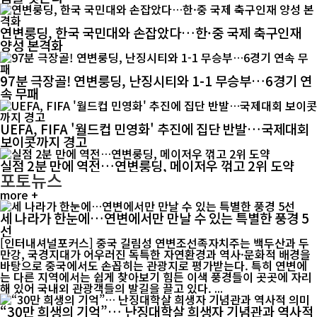
연변룽딩, 한국 국민대와 손잡았다…한·중 국제 축구인재
양성 본격화
97분 극장골! 연변룽딩, 난징시티와 1-1 무승부…6경기 연
속 무패
UEFA, FIFA '월드컵 민영화' 추진에 집단 반발…국제대회
보이콧까지 경고
실점 2분 만에 역전…연변룽딩, 메이저우 꺾고 2위 도약
포토뉴스
more +
세 나라가 한눈에…연변에서만 만날 수 있는 특별한 풍경 5
선
[인터내셔널포커스] 중국 길림성 연변조선족자치주는 백두산과 두
만강, 국경지대가 어우러진 독특한 자연환경과 역사·문화적 배경을
바탕으로 중국에서도 손꼽히는 관광지로 평가받는다. 특히 연변에
는 다른 지역에서는 쉽게 찾아보기 힘든 이색 풍경들이 곳곳에 자리
해 있어 국내외 관광객들의 발길을 끌고 있다. ...
“30만 희생의 기억”… 난징대학살 희생자 기념관과 역사적