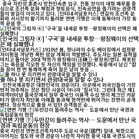
중국 지린성 훈춘시 방천민속촌 입구. 전통 양식의 대형 패루를 중
심으로 조선족 문화 체험과 향토음식, 민속공연을 즐기려는 관광객
들의 발길이 이어지고 있다. [인터내셔널포커스] 연길의 조선족 문
화와 서시장의 활기까지 둘러본 연변 기행은 이제 동북아의 가장 동
쪽 끝을 향...
[민국의 그림자 ④] ‘구국’을 내세운 투항…왕징웨이의 선택
은 왜 실패했나
[인터내셔널포커스] 1910년 봄, 청나라의 수도 베이징에서 섭정왕
자이펑을 겨냥한 폭탄 암살 계획이 적발됐다. 주도자는 일본 유학을
마치고 돌아온 20대 혁명가 왕징웨이(汪精卫·왕정위)였다. 체포된
그는 죽음을 각오한 듯 자신의 책임을 인정했다. 옥중에서 남긴 “칼
을 끌어 한 번 통쾌하게 죽어 젊은 날의 뜻을 ...
줄 하나 못 지키면서 관광대국을 말할 수 있나
인천국제공항은 대한민국의 관문이다. 이곳에서 외국인들이 가장
먼저 마주하는 것은 첨단 시설이 아니라 '질서'다. 그런데 최근 제1
여객터미널 출국장에서 일부 중국인 이용객 수십 명이 체크인 카운
터가 열리자 차단봉 아래를 통과해 한꺼번에 뛰어가는 장면이 공개
됐다. 정상적으로 줄을 서 있던 승객들은 순...
[연변 기행 ⑦]두만강이 들려주는 역사… 도문에서 만난 국
경과 독립운동의 현장
중국 지린성 연변조선족자치주 도문시 국문(國門) 일대. 북한으로
이어지는 철도와 국경 관문이 나란히 자리한 중국 대표 국경도시의