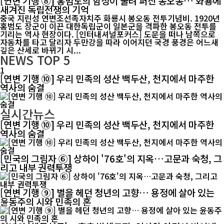
[연변 기행 ⑧] 홍범도의 함성이 울려 퍼진 봉오동… 화룡에
새겨진 독립전쟁의 기억
중국 지린성 연변조선족자치주 화룡시 봉오동 전투기념비. 1920년
홍범도 장군이 이끈 대한독립군이 일본군을 격파한 봉오동 전투를
기리는 역사 현장이다. [인터내셔널포커스] 도문을 떠나 남쪽으로
자동차를 타고 달리자 두만강을 따라 이어지던 국경 풍경은 어느새
깊은 산세로 바뀌기 시...
NEWS
TOP 5
1
[연변 기행 ⑩] 우리 민족의 성산 백두산, 천지에서 마주한
역사의 숨결
실시간뉴스
[연변 기행 ⑩] 우리 민족의 성산 백두산, 천지에서 마주한
역사의 숨결
[민국의 그림자 ⑥] 상하이 '76호'의 지옥…고문과 숙청, 그
리고 내부 권력투쟁
[연변 기행 ⑨] 별을 헤던 청년의 고향… 용정에 살아 있는
윤동주의 시와 민족의 혼