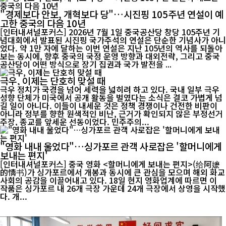
"경제보다 안보, 개혁보다 당"…시진핑 105주년 연설이 예
고한 중국의 다음 10년
[인터내셔널포커스] 2026년 7월 1일 중국공산당 창당 105주년 기
념대회에서 발표된 시진핑 국가주석의 연설은 단순한 기념사가 아니
었다. 약 1만 자에 달하는 이번 연설은 지난 105년의 역사를 되돌아
보는 동시에, 향후 중국의 국정 운영 방향과 대외전략, 그리고 중국
공산당이 어떤 방식으로 장기 집권과 국가 발전을 ...
극우, 이제는 단호히 맞설 때
극우 정치가 국경을 넘어 세력을 넓히려 하고 있다. 국내 일부 극우
성향 단체가 미국에서 공개 활동을 벌였다는 소식은 결코 가볍게 넘
길 일이 아니다. 이들이 내세운 것은 정책 경쟁이나 건전한 비판이
아니라 정부를 향한 원색적인 비난, 근거가 확인되지 않은 부정선거
주장, 종교를 앞세운 선동이었다. 민주주의...
"영화 내내 울었다"…싱가포르 관객 사로잡은 '할머니에게
보내는 편지'
[인터내셔널포커스] 중국 영화 <할머니에게 보내는 편지>(给阿嬷
的情书)가 싱가포르에서 개봉과 동시에 큰 관심을 모으며 해외 화교
사회의 공감을 이끌어내고 있다. 18일 현지 영화업계에 따르면 이
작품은 싱가포르 내 26개 극장 가운데 24개 극장에서 상영을 시작했
다. 개...