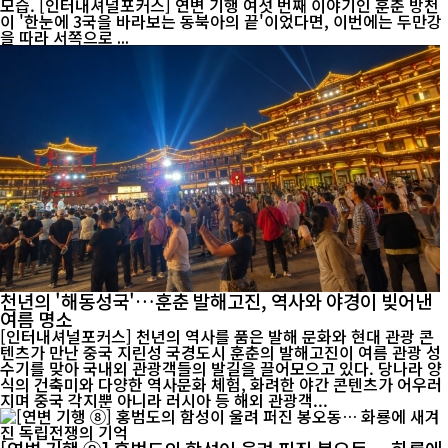
모습. [인터내셔널포커스] 연변 기행 여섯 번째 이야기인 훈춘 방천
이 '한눈에 3국을 바라보는 동북아의 끝'이었다면, 이번에는 두만강
을 따라 서쪽으로 ...
천년의 '해동성국'…훈춘 발해고진, 역사와 야경이 빚어낸
여름 명소
[인터내셔널포커스] 천년의 역사를 품은 발해 문화와 현대 관광 콘
텐츠가 만난 중국 지린성 국경도시 훈춘의 발해고진이 여름 관광 성
수기를 맞아 국내외 관광객들의 발길을 끌어모으고 있다. 당나라 양
식의 건축미와 다양한 역사문화 체험, 화려한 야간 콘텐츠가 어우러
지며 중국 각지뿐 아니라 러시아 등 해외 관광객...