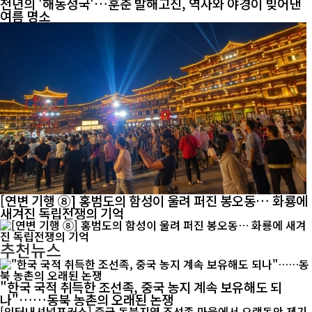
천년의 '해동성국'…훈춘 발해고진, 역사와 야경이 빚어낸
여름 명소
[연변 기행 ⑧] 홍범도의 함성이 울려 퍼진 봉오동… 화룡에
새겨진 독립전쟁의 기억
추천뉴스
"한국 국적 취득한 조선족, 중국 농지 계속 보유해도 되
나"……동북 농촌의 오래된 논쟁
[인터내셔널포커스] 중국 동북지역 조선족 마을에서 오랫동안 제기