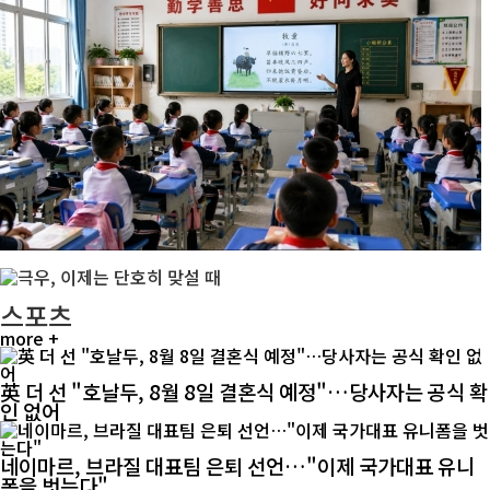
스포츠
more +
英 더 선 "호날두, 8월 8일 결혼식 예정"…당사자는 공식 확
인 없어
네이마르, 브라질 대표팀 은퇴 선언…"이제 국가대표 유니
폼을 벗는다"