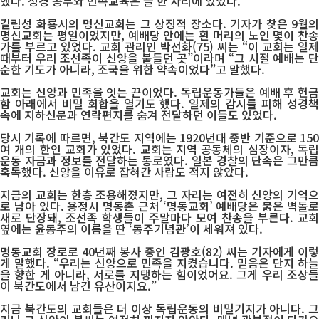
했다. 성경 공부와 민족교육은 늘 한 자리에 있었다.
길림성 화룡시의 명신교회는 그 상징적 장소다. 기자가 찾은 9월의
명신교회는 평일이었지만, 예배당 안에는 흰 머리의 노인 몇이 찬송
가를 부르고 있었다. 교회 관리인 박선화(75) 씨는 “이 교회는 일제
때부터 우리 조선족이 신앙을 붙들던 곳”이라며 “그 시절 예배는 단
순한 기도가 아니라, 조국을 위한 약속이었다”고 말했다.
교회는 신앙과 민족을 잇는 끈이었다. 독립운동가들은 예배 후 헌금
함 아래에서 비밀 회합을 열기도 했다. 일제의 감시를 피해 성경책
속에 지하신문과 연락편지를 숨겨 전달하던 이들도 있었다.
당시 기록에 따르면, 북간도 지역에는 1920년대 중반 기준으로 150
여 개의 한인 교회가 있었다. 교회는 지역 공동체의 심장이자, 독립
운동 자금과 정보를 전달하는 통로였다. 일본 경찰의 단속은 그만큼
혹독했다. 신앙을 이유로 잡혀간 사람도 적지 않았다.
지금의 교회는 한층 조용해졌지만, 그 자리는 여전히 신앙의 기억으
로 남아 있다. 용정시 명동촌 근처 ‘명동교회’ 예배당은 붉은 벽돌로
새로 단장돼, 조선족 학생들이 주말마다 모여 찬송을 부른다. 교회
옆에는 윤동주의 이름을 딴 ‘동주기념관’이 세워져 있다.
명동교회 장로로 40년째 봉사 중인 김광호(82) 씨는 기자에게 이렇
게 말했다. “우리는 신앙으로 민족을 지켰습니다. 믿음은 단지 하늘
을 향한 게 아니라, 서로를 지탱하는 힘이었어요. 그게 우리 조상들
이 북간도에서 남긴 유산이지요.”
지금 북간도의 교회들은 더 이상 독립운동의 비밀기지가 아니다. 그