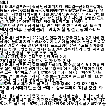
의미
[인터네셔널포커스] 중국 난징에 위치한 ‘침화일군난징대도살희생
동포기념관(侵華日軍南京大屠殺遇難同胞紀念館)’은 1937년 일
본군이 자행한 대학살로 희생된 30만여 명을 추모하기 위해 건립된
역사 공간이다. 기념관은 당시 학살 현장 중 하나였던 ‘강동문(江东
门, 장둥먼) 만인갱’ 유적지 위에 세워졌으며, 1985년...
옌지 설 연휴 관광객 몰려...민속 체험·빙설 관광에 소비도
증가
[인터내셔널포커스] 2026년 설 연휴 기간 중국 지린성 옌지시에 관
광객이 몰리며 지역 관광과 소비가 동시에 늘어났다. 조선족 민속 문
화와 겨울 레저를 결합한 체험형 프로그램이 방문 수요를 끌어올렸
다는 평가다. 연휴 동안 옌지시는 조선족 민속 체험과 공연, 겨울 관
광 시설을 중심으로 관광 프로그램을 ...
차이원징, 붉은 콘셉트로 전한 새해 인사
[인터내셔널포커스] 중국 배우 차이원징(蔡文静)이 설 분위기를 한
껏 살린 새 화보를 공개했다. 붉은 후드티에 긴 웨이브 헤어를 매치
한 그는 ‘마상바오푸(马上暴富·당장 부자가 되자)’, ‘마상톈푸(马上
添福·곧바로 복을 더하자)’라는 문구의 소품을 들고 온화한 미소를
지었다. 말의 해를 상징하는 경쾌한 콘셉...
52명 네 세대가 만든 설 무대… 중국 후베이 ‘마당 춘완’ 화
제
[인터내셔널포커스] 중국 후베이성 리촨시 한 농촌 마을에서, 연예
인도 무대 장치도 없는 ‘가족 춘완(春晚)’이 온라인에서 화제가 되고
있다. 한 집안 식구 52명, 네 세대가 한자리에 모여 직접 기획하고 출