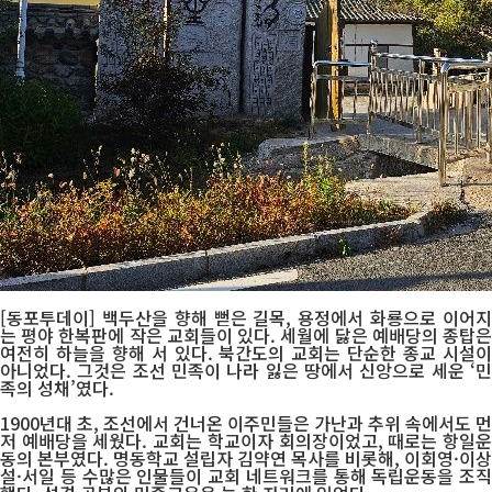
[동포투데이] 백두산을 향해 뻗은 길목, 용정에서 화룡으로 이어지
는 평야 한복판에 작은 교회들이 있다. 세월에 닳은 예배당의 종탑은
여전히 하늘을 향해 서 있다. 북간도의 교회는 단순한 종교 시설이
아니었다. 그것은 조선 민족이 나라 잃은 땅에서 신앙으로 세운 ‘민
족의 성채’였다.
1900년대 초, 조선에서 건너온 이주민들은 가난과 추위 속에서도 먼
저 예배당을 세웠다. 교회는 학교이자 회의장이었고, 때로는 항일운
동의 본부였다. 명동학교 설립자 김약연 목사를 비롯해, 이회영·이상
설·서일 등 수많은 인물들이 교회 네트워크를 통해 독립운동을 조직