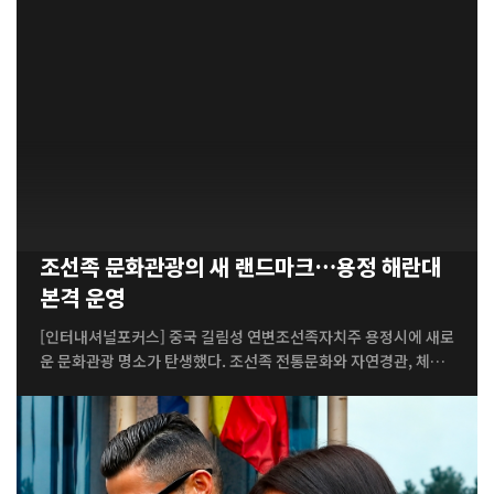
위로 떠올랐다. 최근 중국 온라인 공간에서는 음바페와 엑스포시토
가 스페인 바르셀로나에서 함께 휴가를 보내고 있다는 내용의 목격
담이 잇따라 공유됐다. 특히 사그라다 파밀리아 성당 인근에서 두
사람을 봤다는 중국인 관광객의 이야기가 퍼지면서 관심이 더욱 커
졌다. 일부 중국 온라인 매체와 소셜미디어에서는 음바페가 엑스포
시토의 사진과 함께 영어와 중국어로 애정 표현을 남기며 관계를
공식화했다는 주장까지 나왔다. 그러나 현재까지 두 사람이 연인
관계임을 직접 확인한 공식 발표나 신뢰할 만한 근거는 확인되지
않고 있다. 때문에 두 사람의 관계...
조선족 문화관광의 새 랜드마크…용정 해란대
본격 운영
[인터내셔널포커스] 중국 길림성 연변조선족자치주 용정시에 새로
운 문화관광 명소가 탄생했다. 조선족 전통문화와 자연경관, 체험
형 관광 콘텐츠를 결합한 해란대 조선족민속 복합문화관광단지가
4일 개장식을 열고 본격적인 운영에 들어가면서 연변 관광의 새로
운 거점으로 주목받고 있다. 해란대는 연변주와 용정시가 추진해
온 문화관광 경쟁력 강화 사업의 핵심 프로젝트다. 조선족 전통문
화를 현대적인 관광 콘텐츠로 재해석하고, 모아산과 해란강의 자연