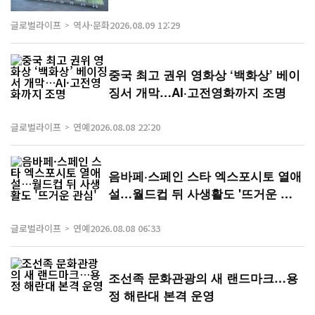
소년 시절을 보낸 고향으로, 그의 축구 인생이 시작된 상징적인 장
소다. 더 선은 호텔이 해당 기간 일부 객실 층과 바(Bar) 시설을 일
글로벌라이프
역사·문화
2026.08.09 12:29
반 고객에게 개방하지 ...
중국 최고 권위 영화상 ‘백화상’ 베이
징서 개막…AI·고전영화까지 조명
글로벌라이프
연예
2026.08.08 22:20
음바페·스페인 스타 엑스포시토 열애
설…월드컵 뒤 사생활도 '뜨거운 관
심'
글로벌라이프
연예
2026.08.08 06:33
조선족 문화관광의 새 랜드마크…용
정 해란대 본격 운영