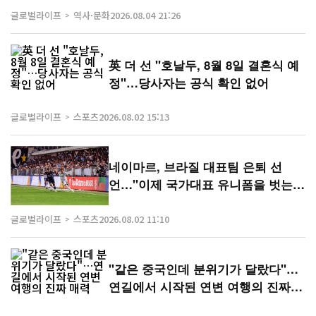
글로벌라이프
역사·문화
2026.08.04 21:26
英 더 선 "호날두, 8월 8일 결혼식 예
정"…당사자는 공식 확인 없어
글로벌라이프
스포츠
2026.08.02 15:13
네이마르, 브라질 대표팀 은퇴 선
언…"이제 국가대표 유니폼을 벗는
다"
글로벌라이프
스포츠
2026.08.02 11:10
"같은 중국인데 분위기가 달랐다"…
연길에서 시작된 연변 여행의 진짜
매력