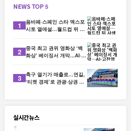
NEWS
TOP 5
음바페·스페인 스타 엑스포
1
시토 열애설…월드컵 뒤 사
생활도 '뜨거운 관심'
중국 최고 권위 영화상 ‘백
2
화상’ 베이징서 개막…AI·고
전영화까지 조명
축구 열기가 매출로…연길,
3
‘티켓 경제’로 관광·상권 잇
는다
실시간뉴스