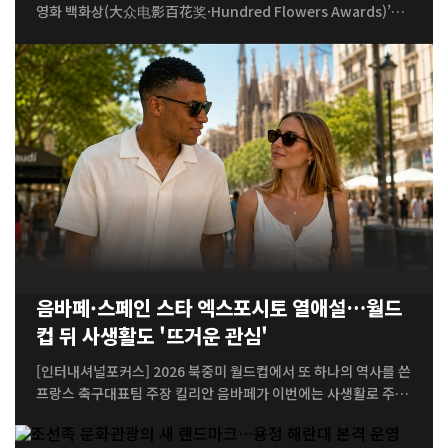
영화 백화상(大众电影百花奖·Hundred Flowers Awards)’이
베이징에서 막을 올렸다. 60년 넘는 역사를 지닌 백화상은 올해 시
상식을 넘어 영화 상영과 포럼, 인공지능(AI) 기반 영상 창작에 대
한 논의까지 아우르는 종합 영화문화 행사로 진행된다. 제38회 백
화상 개막식은 7일 베이징 차오양공원에서 열렸다. 올해는 작품상
과 감독상 등 8개 부문의 수상작과 수상자를 선정하며, 영화 관객 1
01명으로 구성된 심사위원단의 심사를 거쳐 10일 최종 결과가 발
표될 예정이다. 1962년 창설된 백화상은 중국에서 가장 오랜 역사
를 지닌 영화상 가운데 하나다. 영화인뿐 아니라 관객의 참여를 중
시해왔다는 점에서 중국 영화계에서 독특한 위상을 갖고 있다. 개
막식에는 제1회 백화상에서 영화 ‘홍색낭자군(红色娘子军·The R
ed Detachment of Women)’으로...
음바페·스페인 스타 엑스포시토 열애설…월드
컵 뒤 사생활도 '뜨거운 관심'
[인터내셔널포커스] 2026 북중미 월드컵에서 또 하나의 역사를 쓴
프랑스 축구대표팀 주장 킬리안 음바페가 이번에는 사생활로 주목
받고 있다. 스페인 배우 에스테르 엑스포시토와 함께 휴가를 보냈
다는 목격담이 확산하면서 두 사람을 둘러싼 열애설이 다시 수면