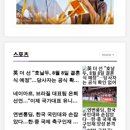
스포츠
more +
英 더 선 "호날두, 8월 8일 결혼
식 예정"…당사자는 공식 확인
없어
네이마르, 브라질 대표팀 은퇴
선언…"이제 국가대표 유니폼
을 벗는다"
연변룽딩, 한국 국민대와 손잡
았다…한·중 국제 축구인재 양
성 본격화