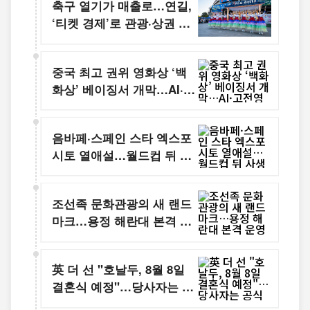
축구 열기가 매출로…연길,
‘티켓 경제’로 관광·상권 잇
는다
중국 최고 권위 영화상 ‘백
화상’ 베이징서 개막…AI·고
전영화까지 조명
음바페·스페인 스타 엑스포
시토 열애설…월드컵 뒤 사
생활도 '뜨거운 관심'
조선족 문화관광의 새 랜드
마크…용정 해란대 본격 운
영
英 더 선 "호날두, 8월 8일
결혼식 예정"…당사자는 공
식 확인 없어