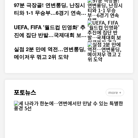
97분 극장골! 연변룽딩, 난징시
티와 1-1 무승부…6경기 연속
무패
UEFA, FIFA '월드컵 민영화' 추
진에 집단 반발…국제대회 보이
콧까지 경고
실점 2분 만에 역전…연변룽딩,
메이저우 꺾고 2위 도약
포토뉴스
more +