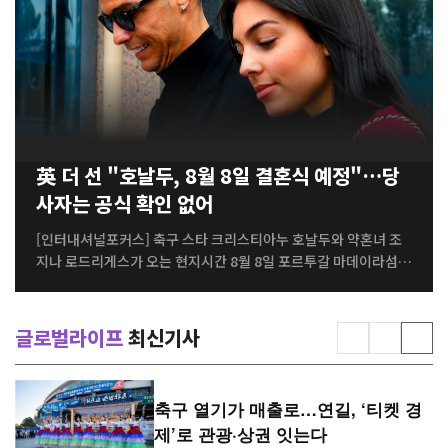
환경을 연계해 문화와 휴식, 체험을 함께 즐길 수 있는 복합 관광공
간으로 조성됐다. 개장식은 조선족 전통 가무와 민속공연으로 막을
올렸다. 흥겨운 장단에 맞춘 춤과 노래, 전통 공연이 이어지며 행사
장은 축제 분위기로 가득 찼고, 행사장을 찾은 시민과 관광객들은
조선족의 생활문화와 전통 예술을 가까이에서 체험하며 개장을 함
께 축하했다. ...
英 더 선 "호날두, 8월 8일 결혼식 예정"…당
사자는 공식 확인 없어
[인터내셔널포커스] 축구 스타 크리스티아누 호날두와 약혼녀 조
지나 로드리게스가 오는 현지시간 8월 8일 포르투갈 마데이라섬에
서 결혼식을 올릴 예정이라는 보도가 나왔다. 영국 대중지 더 선(T
he Sun)은 예식 날짜와 장소, 호텔 예약 상황까지 구체적으로 전
했지만, 호날두와 조지나, 양측 소속사는 현재까지 관련 내용을 공
글로벌라이프
최신기사
식 확인하지 않고 있다. 따라서 이번 결혼설 역시 외신 보도에 근거
한 내용으로, 사실 여부는 아직 검증되지 않은 상태다. 더 선은 호날
두와 조지나가 포르투갈 마데이라섬 수도 푼샬(Funchal)의 대성
축구 열기가 매출로…연길, ‘티켓 경
당에서 결혼식을 올리고, 피로연은 인근 5성급 사보이 팰리스 호텔
제’로 관광·상권 잇는다
에서 진행할 예정이라고 보도했다. 마데이라는 호날두가 태어나 유