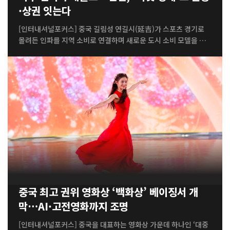
·상권 잇는다
[인터내셔널포커스] 중국 길림성 연길시(延吉)가 스포츠 경기로
몰려든 인파를 지역 소비로 연결하며 새로운 도시 소비 모델을 만
들어가고 있다. 축구장에서 시작된 열기가 음식점과 쇼핑몰, 호텔,
관광시장까지 확산하면서 스포츠와 상업·문화·관광을 결합한 ‘상
문여체(商文旅体)’ 융합 효과가 나타나고 있다. 올여름 연길 소비
시장을 움직인 중심에는 축구가 있다. 동북지역 축구대회가 흥행하
면서 외지 관광객과 축구팬이 몰렸고, 경기장에서 선보인 연변 특
유의 민속 응원문화도 온라인에서 화제가 됐다. 특히 ‘명태 응원
단’의 독특한 춤과 응원은 짧은 동영상을 통해 빠르게 확산하며 새
로운 지역 관광 콘텐츠로 떠올랐다. 온라인의 관심은 실제 소비로
도 이어졌다. 현지 명태 전문 음식점에 따르면 올여름 방문객은 지
난해 같은 기간보다 30~40% 증가했으며 하루 명태 판매량도 70~
80마리에 이른다. 옌...
중국 최고 권위 영화상 ‘백화상’ 베이징서 개
막…AI·고전영화까지 조명
[인터내셔널포커스] 중국을 대표하는 영화상 가운데 하나인 ‘대중