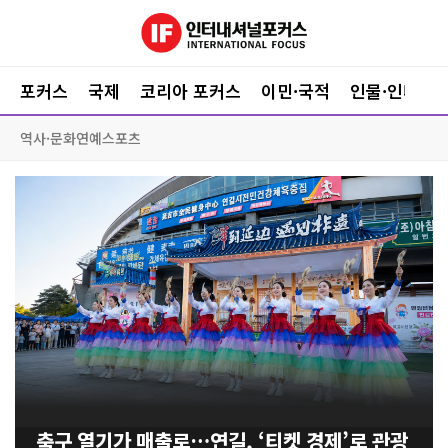
포커스
국제
코리아 포커스
이민·국적
인물·인터뷰
역사·문화
연예
스포츠
축구 열기가 매출로…연길, ‘티켓 경제’로 관광