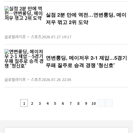
실점 2분 만에 역전…연변룽딩, 메이
저우 꺾고 2위 도약
글로벌라이프
스포츠
2026.07.27 19:17
연변룽딩, 메이저우 2-1 제압…5경기
무패 질주로 승격 경쟁 '청신호'
글로벌라이프
스포츠
2026.07.26 22:05
1
2
3
4
5
6
7
8
9
10