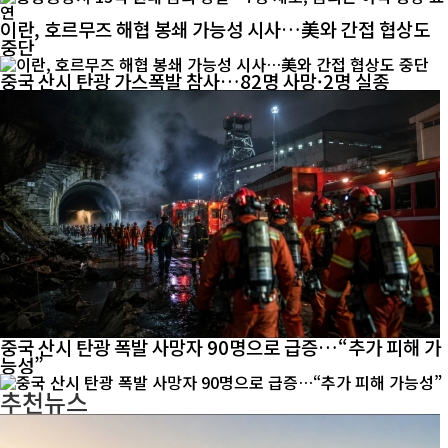
이란, 호르무즈 해협 봉쇄 가능성 시사…美와 간접 협상도
중단
중국 산시 탄광 가스폭발 참사…82명 사망·2명 실종
중국 산시 탄광 폭발 사망자 90명으로 급증…“추가 피해 가
능성”
추천뉴스