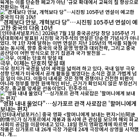
육계는 이를 단순한 폐교가 아닌 '규모 확대에서 교육의 질 향상으로
전환되는 역사...
"경제보다 안보, 개혁보다 당"…시진핑 105주년 연설이 예
고한 중국의 다음 10년
[인터내셔널포커스] 2026년 7월 1일 중국공산당 창당 105주년 기
념대회에서 발표된 시진핑 국가주석의 연설은 단순한 기념사가 아니
었다. 약 1만 자에 달하는 이번 연설은 지난 105년의 역사를 되돌아
보는 동시에, 향후 중국의 국정 운영 방향과 대외전략, 그리고 중국
공산당이 어떤 방식으로 장기 집권과 국가 발전을 ...
극우, 이제는 단호히 맞설 때
극우 정치가 국경을 넘어 세력을 넓히려 하고 있다. 국내 일부 극우
성향 단체가 미국에서 공개 활동을 벌였다는 소식은 결코 가볍게 넘
길 일이 아니다. 이들이 내세운 것은 정책 경쟁이나 건전한 비판이
아니라 정부를 향한 원색적인 비난, 근거가 확인되지 않은 부정선거
주장, 종교를 앞세운 선동이었다. 민주주의...
"영화 내내 울었다"…싱가포르 관객 사로잡은 '할머니에게
보내는 편지'
[인터내셔널포커스] 중국 영화 <할머니에게 보내는 편지>(给阿嬷
的情书)가 싱가포르에서 개봉과 동시에 큰 관심을 모으며 해외 화교
사회의 공감을 이끌어내고 있다. 18일 현지 영화업계에 따르면 이
작품은 싱가포르 내 26개 극장 가운데 24개 극장에서 상영을 시작했
다. 개...