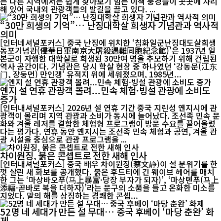
는 다른 지역에서는 쉽게 찾아보기 힘든 이색 풍경들이 곳곳에 자리
해 있어 국내외 관광객들의 발길을 끌고 있다. ...
“30만 희생의 기억”… 난징대학살 희생자 기념관과 역사적
의미
[인터네셔널포커스] 중국 난징에 위치한 ‘침화일군난징대도살희생
동포기념관(侵華日軍南京大屠殺遇難同胞紀念館)’은 1937년 일
본군이 자행한 대학살로 희생된 30만여 명을 추모하기 위해 건립된
역사 공간이다. 기념관은 당시 학살 현장 중 하나였던 ‘강동문(江东
门, 장둥먼) 만인갱’ 유적지 위에 세워졌으며, 1985년...
옌지 설 연휴 관광객 몰려...민속 체험·빙설 관광에 소비도
증가
[인터내셔널포커스] 2026년 설 연휴 기간 중국 지린성 옌지시에 관
광객이 몰리며 지역 관광과 소비가 동시에 늘어났다. 조선족 민속 문
화와 겨울 레저를 결합한 체험형 프로그램이 방문 수요를 끌어올렸
다는 평가다. 연휴 동안 옌지시는 조선족 민속 체험과 공연, 겨울 관
광 시설을 중심으로 관광 프로그램을 ...
차이원징, 붉은 콘셉트로 전한 새해 인사
[인터내셔널포커스] 중국 배우 차이원징(蔡文静)이 설 분위기를 한
껏 살린 새 화보를 공개했다. 붉은 후드티에 긴 웨이브 헤어를 매치
한 그는 ‘마상바오푸(马上暴富·당장 부자가 되자)’, ‘마상톈푸(马上
添福·곧바로 복을 더하자)’라는 문구의 소품을 들고 온화한 미소를
지었다. 말의 해를 상징하는 경쾌한 콘셉...
52명 네 세대가 만든 설 무대… 중국 후베이 ‘마당 춘완’ 화
제