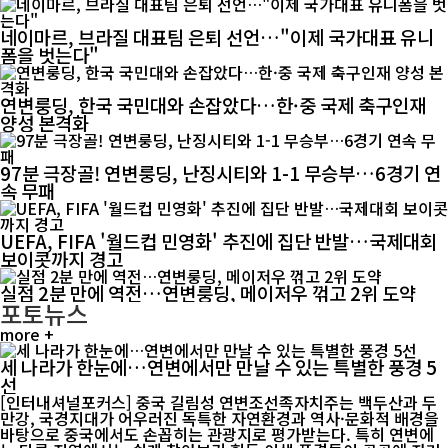
네이마르, 브라질 대표팀 은퇴 선언…"이제 국가대표 유니
폼을 벗는다"
연변룽딩, 한국 국민대와 손잡았다…한·중 국제 축구인재
양성 본격화
97분 극장골! 연변룽딩, 난징시티와 1-1 무승부…6경기 연
속 무패
UEFA, FIFA '월드컵 민영화' 추진에 집단 반발…국제대회
보이콧까지 경고
실점 2분 만에 역전…연변룽딩, 메이저우 꺾고 2위 도약
포토뉴스
more +
세 나라가 한눈에…연변에서만 만날 수 있는 특별한 풍경 5
선
[인터내셔널포커스] 중국 길림성 연변조선족자치주는 백두산과 두
만강, 국경지대가 어우러진 독특한 자연환경과 역사·문화적 배경을
바탕으로 중국에서도 손꼽히는 관광지로 평가받는다. 특히 연변에