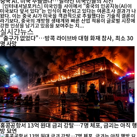
중국 AI, 미국 추월했나…달라진 미국인들의 시선
[인터내셔널포커스] 미국인들 사이에서 "중국의 인공지능(AI)이
미국보다 앞서 있다"는 인식이 확산되고 있다는 여론조사 결과가 나
왔다. 이는 중국 AI가 미국을 객관적으로 추월했다는 기술적 결론이
라기보다, 중국의 개방형 생태계와 빠른 산업 적용이 글로벌 시장에
강한 인상을 남기고 있음을 보여주는 지...
실시간뉴스
"출구가 없었다"…방콕 라이브바 대형 화재 참사, 최소 30
명 사망
홍콩공항서 13억 원대 금괴 강탈…7명 체포, 금괴는 아직 행
방 묘연