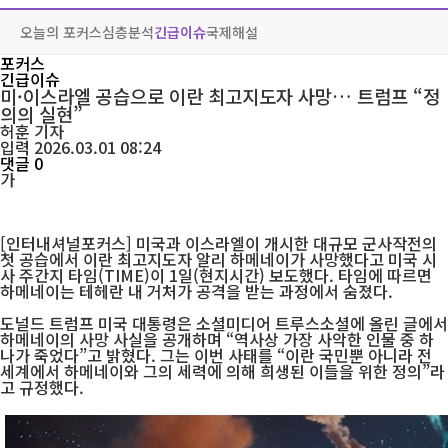
오늘의 포커스
심층분석
긴급이슈
국제해설
포커스
긴급이슈
미·이스라엘 공습으로 이란 최고지도자 사망… 트럼프 “정
의의 실현”
허훈
기자
입력 2026.03.01 08:24
댓글 0
가
[인터내셔널포커스] 미국과 이스라엘이 개시한 대규모 군사작전의
첫 공습에서 이란 최고지도자 알리 하메네이가 사망했다고 미국 시
사 주간지 타임(TIME)이 1일(현지시간) 보도했다. 타임에 따르면
하메네이는 테헤란 내 거처가 공격을 받는 과정에서 숨졌다.
도널드 트럼프 미국 대통령은 소셜미디어 트루스소셜에 올린 글에서
하메네이의 사망 사실을 공개하며 “역사상 가장 사악한 인물 중 하
나가 죽었다”고 밝혔다. 그는 이번 사태를 “이란 국민뿐 아니라 전
세계에서 하메네이와 그의 세력에 의해 희생된 이들을 위한 정의”라
고 규정했다.