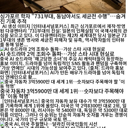
싱가포르 학자 "731부대, 동남아서도 세균전 수행"…숨겨
진 기록 추적
AI 생성 이미지 [인터내셔널포커스] 최근 싱가포르에서 제작·방영
된 다큐멘터리 '731부대의 진실: 일본의 인체실험'이 국제사회의 관
심을 모으고 있다. 이 다큐멘터리는 제2차 세계대전 당시 일본군 73
1부대의 생존 병사와 세균전 피해자 및 유족, 역사학자들의 인터뷰
를 통해 일본...
AI 숏드라마 2억 조회수 돌파…가상 스타 시대 현실로
중국 AI 숏드라마 '해고당한 소녀'의 주요 AI 캐릭터들이 등장하는
홍보 이미지. 드라마를 넘어 독립적인 SNS 활동과 팬덤을 구축하며
'가상 연예인' 시대의 가능성을 보여주고 있다. (출처: 드라마 홍보
화면) [인터내셔널포커스] AI가 만든 배우가 드라마를 넘어 독립적
인 연예인으로 활...
중국 자동차 3억5900만 대 세계 1위…숫자보다 주목해야
할 '이동 혁명'
[인터내셔널포커스] 중국의 자동차 보유 대수가 약 3억5900만 대
를 기록하며 세계 1위에 올랐다. 미국은 약 2억8300만 대로 2위, 일
본은 약 8000만 대, 러시아는 약 5400만 대, 독일은 약 5300만 대로
뒤를 이었다. 그러나 이 순위는 단순히 자동차 숫자를 겨루는 경쟁이
아니다. 국가의 인구 규모와 국토 면...