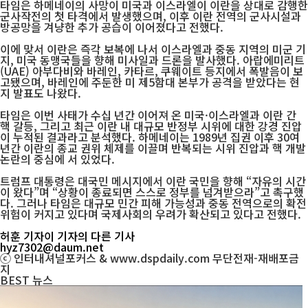
타임은 하메네이의 사망이 미국과 이스라엘이 이란을 상대로 감행한
군사작전의 첫 타격에서 발생했으며, 이후 이란 전역의 군사시설과
방공망을 겨냥한 추가 공습이 이어졌다고 전했다.
이에 맞서 이란은 즉각 보복에 나서 이스라엘과 중동 지역의 미군 기
지, 미국 동맹국들을 향해 미사일과 드론을 발사했다. 아랍에미리트
(UAE) 아부다비와 바레인, 카타르, 쿠웨이트 등지에서 폭발음이 보
고됐으며, 바레인에 주둔한 미 제5함대 본부가 공격을 받았다는 현
지 발표도 나왔다.
타임은 이번 사태가 수십 년간 이어져 온 미국·이스라엘과 이란 간
핵 갈등, 그리고 최근 이란 내 대규모 반정부 시위에 대한 강경 진압
이 누적된 결과라고 분석했다. 하메네이는 1989년 집권 이후 30여
년간 이란의 종교 권위 체제를 이끌며 반복되는 시위 진압과 핵 개발
논란의 중심에 서 있었다.
트럼프 대통령은 대국민 메시지에서 이란 국민을 향해 “자유의 시간
이 왔다”며 “상황이 종료되면 스스로 정부를 넘겨받으라”고 촉구했
다. 그러나 타임은 대규모 민간 피해 가능성과 중동 전역으로의 확전
위험이 커지고 있다며 국제사회의 우려가 확산되고 있다고 전했다.
허훈 기자
이 기자의 다른 기사
hyz7302@daum.net
ⓒ 인터내셔널포커스 & www.dspdaily.com 무단전재-재배포금
지
BEST
뉴스