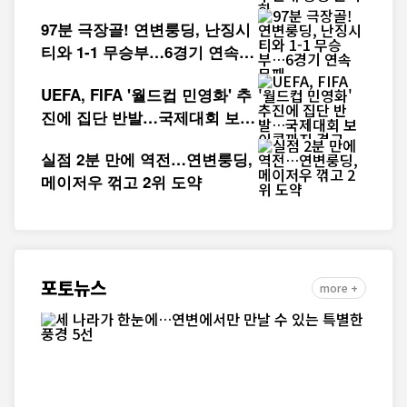
성 본격화
97분 극장골! 연변룽딩, 난징시
티와 1-1 무승부…6경기 연속
무패
UEFA, FIFA '월드컵 민영화' 추
진에 집단 반발…국제대회 보이
콧까지 경고
실점 2분 만에 역전…연변룽딩,
메이저우 꺾고 2위 도약
포토뉴스
more +