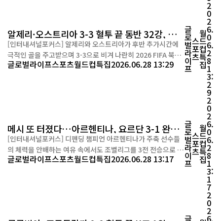
-1 역전승으로 기분 좋게 출발했지만, 이후 멕시코에 0-1, 남아
2
0
프리카공화국에 0-1로 연패하며 조 3위로 조...
2
글
6.
알제리·오스트리아 3-3 혈투 끝 동반 32강, 이
월
로
0
스
드
란은 눈물
[인터내셔널포커스] 알제리와 오스트리아가 후반 추가시간에
벌
6.
포
컵
라
2
극적인 골을 주고받으며 3-3으로 비겨 나란히 2026 FIFA 북중
츠
특
이
8
글로벌라이프
스포츠
월드컵특집
2026.06.28 13:29
집
미 월드컵 32강 진출을 확정했다. 반면 종료 직전까지 희망을 품
프
1
3:
었던 이란은 마지막 동점골 한 방에 탈락이 결정되며 아쉬움을
2
남겼다. 28일(한국시간) 미국 미주리주 캔자스시티에서 열린 J
9
조 최종전은 무승부만 거둬도 두 팀 모두 다음 라운드에 오를 수
2
0
있는 경기였...
2
글
6.
메시 또 터졌다…아르헨티나, 요르단 3-1 완파
월
로
0
스
드
‘3전 전승’ 32강행
[인터내셔널포커스] 디펜딩 챔피언 아르헨티나가 주축 선수들
벌
6.
포
컵
라
2
의 체력을 안배하는 여유 속에서도 조별리그를 3전 전승으로 마
츠
특
이
8
글로벌라이프
스포츠
월드컵특집
2026.06.28 13:17
집
무리하며 우승 후보다운 위용을 과시했다. 리오넬 메시는 후반
프
1
3:
교체 투입돼 월드컵 통산 19호 골을 터뜨리며 자신의 전설을 또
1
한 페이지 늘렸다. 아르헨티나는 28일(한국시간) 미국 텍사스
7
주 알링턴에서 열린 2026 FIFA 북중미 월드컵 J조 최종전에서
2
0
요르단을 3-1로 제압했다. ...
2
글
6.