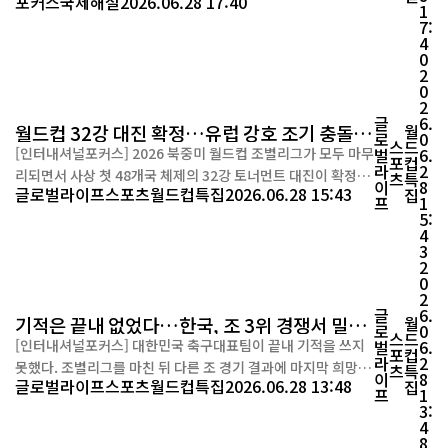
포커스
국제해설
2026.06.28 17:40
치닫고 있다. 이란은 쿠웨이트와 바레인의 미군 시설을 겨냥한 대
1
7:
규모 미사일·무인기(드론) 공격을 감행했고, 미국은 피해는 제한
4
적이지만 필요한 모든 대응에 나설 것이라는 입장을 유지하며 긴
0
장이 급속히 고조되고 있다. 이란 혁명수비대(IRGC)...
2
0
2
글
6.
월드컵 32강 대진 확정…유럽 강호 조기 충돌,
월
로
0
스
드
아르헨티나는 유리한 대진
[인터내셔널포커스] 2026 북중미 월드컵 조별리그가 모두 마무
벌
6.
포
컵
라
2
리되면서 사상 첫 48개국 체제의 32강 토너먼트 대진이 확정됐
츠
특
이
8
글로벌라이프
스포츠
월드컵특집
2026.06.28 15:43
집
다. 마지막 경기까지 이어진 치열한 '베스트 3위' 경쟁 속에서 희
프
1
5:
비가 갈렸고, 토너먼트 대진표 역시 강호들이 한쪽 브래킷에 몰
4
리는 독특한 구도를 만들어냈다. 가장 극적인 장면은 J조 알제
3
리와 오스트리아의 최종전이었다. 양 팀은 난타전 끝에 3-3으로
2
0
비기며 승점과 골득실에서 모두 ...
2
글
6.
기적은 끝내 없었다…한국, 조 3위 경쟁서 밀려
월
로
0
스
드
2026 북중미 월드컵 조별리그 탈락
[인터내셔널포커스] 대한민국 축구대표팀이 끝내 기적을 쓰지
벌
6.
포
컵
라
2
못했다. 조별리그를 마친 뒤 다른 조 경기 결과에 마지막 희망을
츠
특
이
8
글로벌라이프
스포츠
월드컵특집
2026.06.28 13:48
집
걸었지만, 경쟁국들이 잇따라 유리한 결과를 만들어내면서 32
프
1
3:
강 토너먼트 진출은 끝내 무산됐다. 한국은 2026 북중미 월드컵
4
A조에서 1승 2패(승점 3)를 기록했다. 체코와의 1차전에서는 2
8