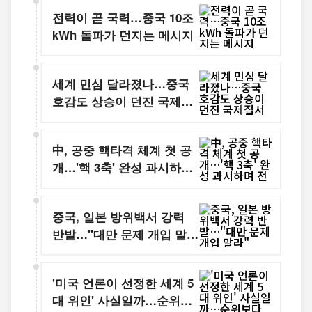
전력이 곧 국력…중국 10조
kWh 돌파가 던지는 메시지
세계 민심 달라졌나…중국
호감도 상승이 던진 국제질
서의 신호
中, 공중 핵타격 체계 첫 공
개…'핵 3축' 완성 과시하며
전략 억제력 강화
중국, 일본 방위백서 강력
반발…"대만 문제 개입 말
라"
'미국 언론이 선정한 세계 5
대 위인' 사실일까…순위보