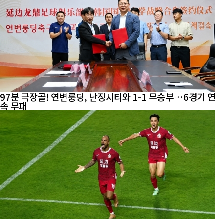
97분 극장골! 연변룽딩, 난징시티와 1-1 무승부…6경기 연
속 무패