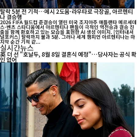
탈락 5분 전 기적…메시 2도움·라우타로 극장골, 아르헨티
나 결승행
2026 FIFA 월드컵 준결승이 열린 미국 조지아주 애틀랜타 메르세데
스-벤츠 스타디움에서 아르헨티나 팬들이 극적인 역전승과 결승 진
출을 함께 환호하고 있는 모습을 표현한 AI 생성 이미지. [인터내셔
널포커스] 탈락까지 불과 5분. 그러나 세계 챔피언 아르헨티나는 마
지막 순간 기적 같...
실시간뉴스
英 더 선 "호날두, 8월 8일 결혼식 예정"…당사자는 공식 확
인 없어