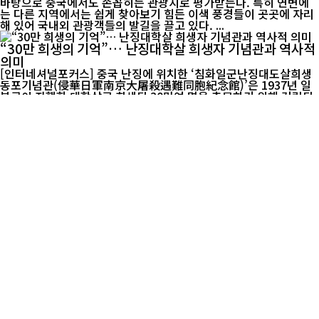
바탕으로 중국에서도 손꼽히는 관광지로 평가받는다. 특히 연변에
는 다른 지역에서는 쉽게 찾아보기 힘든 이색 풍경들이 곳곳에 자리
해 있어 국내외 관광객들의 발길을 끌고 있다. ...
“30만 희생의 기억”… 난징대학살 희생자 기념관과 역사적
의미
[인터네셔널포커스] 중국 난징에 위치한 ‘침화일군난징대도살희생
동포기념관(侵華日軍南京大屠殺遇難同胞紀念館)’은 1937년 일
본군이 자행한 대학살로 희생된 30만여 명을 추모하기 위해 건립된
역사 공간이다. 기념관은 당시 학살 현장 중 하나였던 ‘강동문(江东
门, 장둥먼) 만인갱’ 유적지 위에 세워졌으며, 1985년...
옌지 설 연휴 관광객 몰려...민속 체험·빙설 관광에 소비도
증가
[인터내셔널포커스] 2026년 설 연휴 기간 중국 지린성 옌지시에 관
광객이 몰리며 지역 관광과 소비가 동시에 늘어났다. 조선족 민속 문
화와 겨울 레저를 결합한 체험형 프로그램이 방문 수요를 끌어올렸
다는 평가다. 연휴 동안 옌지시는 조선족 민속 체험과 공연, 겨울 관
광 시설을 중심으로 관광 프로그램을 ...
차이원징, 붉은 콘셉트로 전한 새해 인사
[인터내셔널포커스] 중국 배우 차이원징(蔡文静)이 설 분위기를 한
껏 살린 새 화보를 공개했다. 붉은 후드티에 긴 웨이브 헤어를 매치
한 그는 ‘마상바오푸(马上暴富·당장 부자가 되자)’, ‘마상톈푸(马上
添福·곧바로 복을 더하자)’라는 문구의 소품을 들고 온화한 미소를
지었다. 말의 해를 상징하는 경쾌한 콘셉...
52명 네 세대가 만든 설 무대… 중국 후베이 ‘마당 춘완’ 화