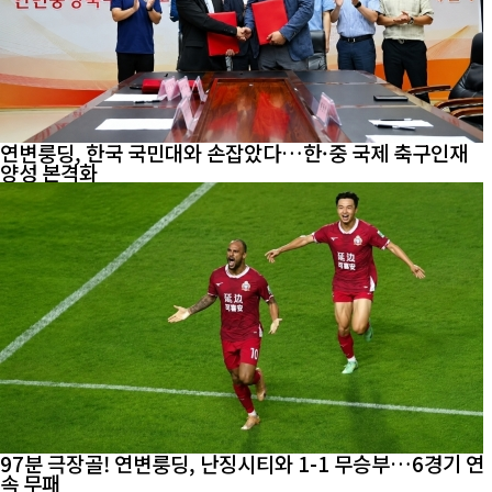
연변룽딩, 한국 국민대와 손잡았다…한·중 국제 축구인재
양성 본격화
97분 극장골! 연변룽딩, 난징시티와 1-1 무승부…6경기 연
속 무패