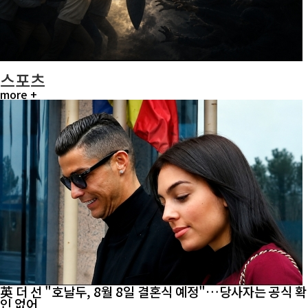
스포츠
more +
英 더 선 "호날두, 8월 8일 결혼식 예정"…당사자는 공식 확
인 없어