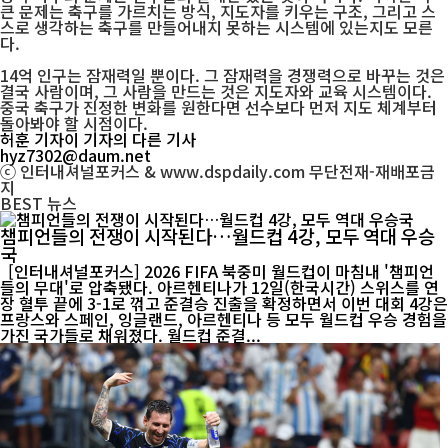
큰 문제는 축구를 가르치는 방식, 지도자를 키우는 구조, 그리고 스
스로 생각하는 축구를 만들어내지 못하는 시스템에 있는지도 모른
다.
14억 인구는 잠재력일 뿐이다. 그 잠재력을 경쟁력으로 바꾸는 것은
결국 사람이며, 그 사람을 만드는 것은 지도자와 교육 시스템이다.
중국 축구가 진정한 변화를 원한다면 선수보다 먼저 지도 체계부터
돌아봐야 할 시점이다.
허훈 기자
이 기자의 다른 기사
hyz7302@daum.net
ⓒ 인터내셔널포커스 & www.dspdaily.com 무단전재-재배포금
지
BEST
뉴스
챔피언들의 전쟁이 시작된다…월드컵 4강, 모두 역대 우승
국
[인터내셔널포커스] 2026 FIFA 북중미 월드컵이 마침내 '챔피언
들의 무대'로 압축됐다. 아르헨티나가 12일(한국시간) 스위스를 연
장 혈투 끝에 3-1로 꺾고 준결승 진출을 확정하면서 이번 대회 4강은
프랑스와 스페인, 잉글랜드, 아르헨티나 등 모두 월드컵 우승 경험을
가진 국가들로 채워졌다. 월드컵 준결...