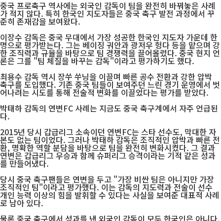
중국 프로축구 역사에는 외국인 감독이 팀을 완전히 바꿔놓은 사례
가 적지 않다. 특히 한국인 지도자들은 중국 축구 발전 과정에서 꾸
준히 존재감을 보여왔다.
이장수 감독은 중국 무대에서 가장 성공한 한국인 지도자 가운데 한
명으로 평가받는다. 그는 베이징 궈안과 광저우 헝다 등을 맡으며 강
한 조직력과 규율을 바탕으로 팀 경쟁력을 끌어올렸다. 중국 현지 언
론은 그를 "팀 체질을 바꾸는 감독"이라고 평가하기도 했다.
최용수 감독 역시 장쑤 쑤닝을 이끌며 빠른 공수 전환과 강한 압박
축구를 도입했다. 기존 중국 팀들이 보여주던 느린 경기 운영에서 벗
어나려는 시도를 통해 전술적 변화를 이끌었다는 평가를 받았다.
박태하 감독의 연변FC 사례는 지금도 중국 축구계에서 자주 언급된
다.
2015년 당시 갑급리그 소속이던 연변FC는 스타 선수도, 막대한 자
본도 없는 팀이었다. 그러나 박태하 감독은 조직적인 압박과 빠른 전
환, 명확한 역할 분담을 바탕으로 팀을 완전히 변화시켰다. 그 결과
연변은 갑급리그 우승과 함께 슈퍼리그 승격이라는 기적 같은 성과
를 만들어냈다.
당시 중국 축구팬들은 연변을 두고 "가장 비싼 팀은 아니지만 가장
조직적인 팀"이라고 평가했다. 이는 감독의 지도력과 전술이 선수
개인 능력 이상의 힘을 발휘할 수 있다는 사실을 보여준 대표적 사례
로 남아 있다.
물론 중국 축구에서 성과를 낸 외국인 감독이 모두 한국인은 아니다.