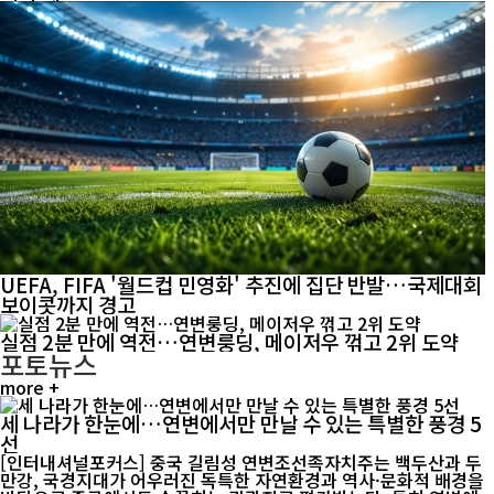
UEFA, FIFA '월드컵 민영화' 추진에 집단 반발…국제대회
보이콧까지 경고
실점 2분 만에 역전…연변룽딩, 메이저우 꺾고 2위 도약
포토뉴스
more +
세 나라가 한눈에…연변에서만 만날 수 있는 특별한 풍경 5
선
[인터내셔널포커스] 중국 길림성 연변조선족자치주는 백두산과 두
만강, 국경지대가 어우러진 독특한 자연환경과 역사·문화적 배경을