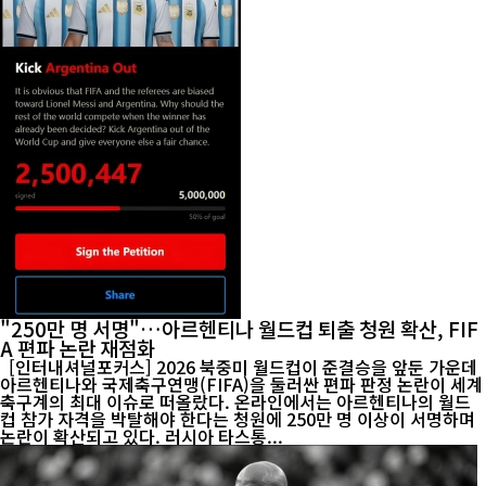
"250만 명 서명"…아르헨티나 월드컵 퇴출 청원 확산, FIF
A 편파 논란 재점화
[인터내셔널포커스] 2026 북중미 월드컵이 준결승을 앞둔 가운데
아르헨티나와 국제축구연맹(FIFA)을 둘러싼 편파 판정 논란이 세계
축구계의 최대 이슈로 떠올랐다. 온라인에서는 아르헨티나의 월드
컵 참가 자격을 박탈해야 한다는 청원에 250만 명 이상이 서명하며
논란이 확산되고 있다. 러시아 타스통...