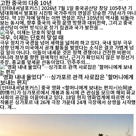
고한 중국의 다음 10년
[인터내셔널포커스] 2026년 7월 1일 중국공산당 창당 105주년 기
념대회에서 발표된 시진핑 국가주석의 연설은 단순한 기념사가 아니
었다. 약 1만 자에 달하는 이번 연설은 지난 105년의 역사를 되돌아
보는 동시에, 향후 중국의 국정 운영 방향과 대외전략, 그리고 중국
공산당이 어떤 방식으로 장기 집권과 국가 발전을 ...
극우, 이제는 단호히 맞설 때
극우 정치가 국경을 넘어 세력을 넓히려 하고 있다. 국내 일부 극우
성향 단체가 미국에서 공개 활동을 벌였다는 소식은 결코 가볍게 넘
길 일이 아니다. 이들이 내세운 것은 정책 경쟁이나 건전한 비판이
아니라 정부를 향한 원색적인 비난, 근거가 확인되지 않은 부정선거
주장, 종교를 앞세운 선동이었다. 민주주의...
"영화 내내 울었다"…싱가포르 관객 사로잡은 '할머니에게
보내는 편지'
[인터내셔널포커스] 중국 영화 <할머니에게 보내는 편지>(给阿嬷
的情书)가 싱가포르에서 개봉과 동시에 큰 관심을 모으며 해외 화교
사회의 공감을 이끌어내고 있다. 18일 현지 영화업계에 따르면 이
작품은 싱가포르 내 26개 극장 가운데 24개 극장에서 상영을 시작했
다. 개...