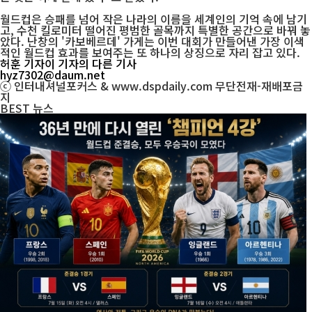
월드컵은 승패를 넘어 작은 나라의 이름을 세계인의 기억 속에 남기
고, 수천 킬로미터 떨어진 평범한 골목까지 특별한 공간으로 바꿔 놓
았다. 난창의 '카보베르데' 가게는 이번 대회가 만들어낸 가장 이색
적인 월드컵 효과를 보여주는 또 하나의 상징으로 자리 잡고 있다.
허훈 기자
이 기자의 다른 기사
hyz7302@daum.net
ⓒ 인터내셔널포커스 & www.dspdaily.com 무단전재-재배포금
지
BEST
뉴스