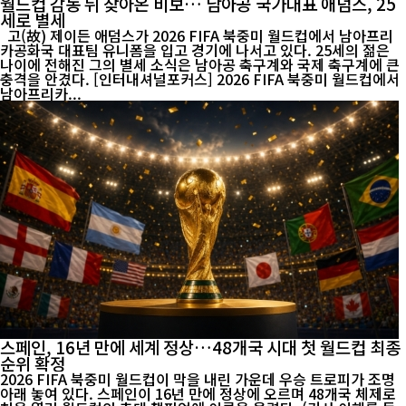
월드컵 감동 뒤 찾아온 비보… 남아공 국가대표 애덤스, 25
세로 별세
고(故) 제이든 애덤스가 2026 FIFA 북중미 월드컵에서 남아프리
카공화국 대표팀 유니폼을 입고 경기에 나서고 있다. 25세의 젊은
나이에 전해진 그의 별세 소식은 남아공 축구계와 국제 축구계에 큰
충격을 안겼다. [인터내셔널포커스] 2026 FIFA 북중미 월드컵에서
남아프리카...
스페인, 16년 만에 세계 정상…48개국 시대 첫 월드컵 최종
순위 확정
2026 FIFA 북중미 월드컵이 막을 내린 가운데 우승 트로피가 조명
아래 놓여 있다. 스페인이 16년 만에 정상에 오르며 48개국 체제로