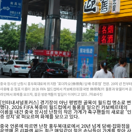
중국 장시성 난창시 훙두북대로에 위치한 '포더자오(佛得角) 담배·주류점' 전경. 20여 년 전부터
사용해 온 점포 이름이 2026 FIFA 월드컵에서 카보베르데(중국명 佛得角)의 돌풍과 맞물리며 온
라인에서 화제를 모으자, 젊은 방문객들의 발길이 이어지고 있다. /자료사진
[인터내셔널포커스] 경기장이 아닌 평범한 골목이 월드컵 명소로 변
했다. 2026 FIFA 북중미 월드컵에서 돌풍을 일으킨 카보베르데의
이름을 내건 중국 장시성 난창의 작은 가게가 축구팬들의 새로운 '인
증 성지'로 떠오르며 화제를 모으고 있다.
중국 언론에 따르면 난창 훙두북대로에서 20년 넘게 담배·잡화점을
운영해 온 리파롄 씨는 최근 매일같이 젊은 손님들이 가게를 찾아 사