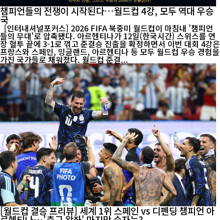
챔피언들의 전쟁이 시작된다…월드컵 4강, 모두 역대 우승
국
[인터내셔널포커스] 2026 FIFA 북중미 월드컵이 마침내 '챔피언
들의 무대'로 압축됐다. 아르헨티나가 12일(한국시간) 스위스를 연
장 혈투 끝에 3-1로 꺾고 준결승 진출을 확정하면서 이번 대회 4강은
프랑스와 스페인, 잉글랜드, 아르헨티나 등 모두 월드컵 우승 경험을
가진 국가들로 채워졌다. 월드컵 준결...
[월드컵 결승 프리뷰] 세계 1위 스페인 vs 디펜딩 챔피언 아
르헨티나…'축구 왕좌' 마지막 승자는?