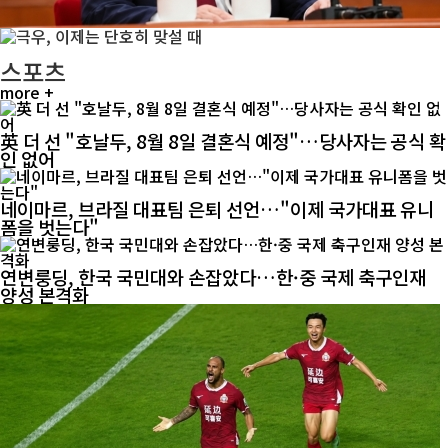
스포츠
more +
英 더 선 "호날두, 8월 8일 결혼식 예정"…당사자는 공식 확
인 없어
네이마르, 브라질 대표팀 은퇴 선언…"이제 국가대표 유니
폼을 벗는다"
연변룽딩, 한국 국민대와 손잡았다…한·중 국제 축구인재
양성 본격화