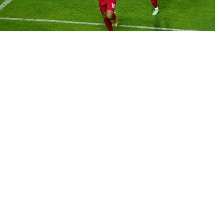
97분 극장골! 연변룽딩, 난징시티와 1-1 무승부…6경기 연
속 무패
UEFA, FIFA '월드컵 민영화' 추진에 집단 반발…국제대회
보이콧까지 경고
실점 2분 만에 역전…연변룽딩, 메이저우 꺾고 2위 도약
포토뉴스
more +
세 나라가 한눈에…연변에서만 만날 수 있는 특별한 풍경 5
선
[인터내셔널포커스] 중국 길림성 연변조선족자치주는 백두산과 두
만강, 국경지대가 어우러진 독특한 자연환경과 역사·문화적 배경을
바탕으로 중국에서도 손꼽히는 관광지로 평가받는다. 특히 연변에
는 다른 지역에서는 쉽게 찾아보기 힘든 이색 풍경들이 곳곳에 자리
해 있어 국내외 관광객들의 발길을 끌고 있다. ...
“30만 희생의 기억”… 난징대학살 희생자 기념관과 역사적