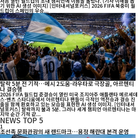
처음 열린 월드컵의 초대 챔피언에 이름을 올렸다. (기사 이해를 돕
기 위한 AI 생성 이미지) [인터내셔널포커스] 2026 FIFA 북중미 월
드컵이 스페인의 우승...
탈락 5분 전 기적…메시 2도움·라우타로 극장골, 아르헨티
나 결승행
2026 FIFA 월드컵 준결승이 열린 미국 조지아주 애틀랜타 메르세데
스-벤츠 스타디움에서 아르헨티나 팬들이 극적인 역전승과 결승 진
출을 함께 환호하고 있는 모습을 표현한 AI 생성 이미지. [인터내셔
널포커스] 탈락까지 불과 5분. 그러나 세계 챔피언 아르헨티나는 마
지막 순간 기적 같...
NEWS
TOP 5
1
조선족 문화관광의 새 랜드마크…용정 해란대 본격 운영