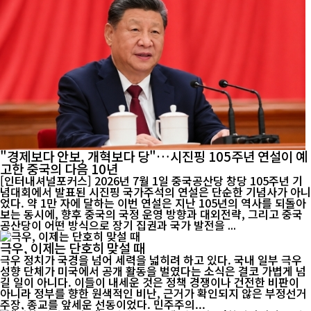
"경제보다 안보, 개혁보다 당"…시진핑 105주년 연설이 예
고한 중국의 다음 10년
[인터내셔널포커스] 2026년 7월 1일 중국공산당 창당 105주년 기
념대회에서 발표된 시진핑 국가주석의 연설은 단순한 기념사가 아니
었다. 약 1만 자에 달하는 이번 연설은 지난 105년의 역사를 되돌아
보는 동시에, 향후 중국의 국정 운영 방향과 대외전략, 그리고 중국
공산당이 어떤 방식으로 장기 집권과 국가 발전을 ...
극우, 이제는 단호히 맞설 때
극우 정치가 국경을 넘어 세력을 넓히려 하고 있다. 국내 일부 극우
성향 단체가 미국에서 공개 활동을 벌였다는 소식은 결코 가볍게 넘
길 일이 아니다. 이들이 내세운 것은 정책 경쟁이나 건전한 비판이
아니라 정부를 향한 원색적인 비난, 근거가 확인되지 않은 부정선거
주장, 종교를 앞세운 선동이었다. 민주주의...