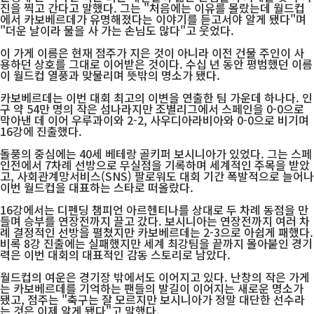
진을 찍고 간다고 말했다. 그는 "처음에는 이유를 몰랐는데 월드컵
에서 카보베르데가 유명해졌다는 이야기를 듣고서야 알게 됐다"며
"더운 날이라 물을 사 가는 손님도 많다"고 웃었다.
이 가게 이름은 현재 점주가 지은 것이 아니라 이전 건물 주인이 사
용하던 상호를 그대로 이어받은 것이다. 수십 년 동안 평범했던 이름
이 월드컵 열풍과 맞물리며 뜻밖의 명소가 됐다.
카보베르데는 이번 대회 최고의 이변을 연출한 팀 가운데 하나다. 인
구 약 54만 명의 작은 섬나라지만 조별리그에서 스페인을 0-0으로
막아낸 데 이어 우루과이와 2-2, 사우디아라비아와 0-0으로 비기며
16강에 진출했다.
돌풍의 중심에는 40세 베테랑 골키퍼 보시니아가 있었다. 그는 스페
인전에서 7차례 선방으로 무실점을 기록하며 세계적인 주목을 받았
고, 사회관계망서비스(SNS) 팔로워도 대회 기간 폭발적으로 늘어나
이번 월드컵을 대표하는 스타로 떠올랐다.
16강에서는 디펜딩 챔피언 아르헨티나를 상대로 두 차례 동점을 만
들며 승부를 연장전까지 끌고 갔다. 보시니아는 연장전까지 여러 차
례 결정적인 선방을 펼쳤지만 카보베르데는 2-3으로 아쉽게 패했다.
비록 8강 진출에는 실패했지만 세계 최강팀을 끝까지 몰아붙인 경기
력은 이번 대회의 대표적인 감동 스토리로 남았다.
월드컵의 여운은 경기장 밖에서도 이어지고 있다. 난창의 작은 가게
는 카보베르데를 기억하는 팬들의 발길이 이어지는 새로운 명소가
됐고, 점주는 "축구는 잘 모르지만 보시니아가 정말 대단한 선수라
는 것은 이제 알게 됐다"고 말했다.