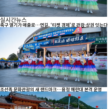
실시간뉴스
축구 열기가 매출로…연길, ‘티켓 경제’로 관광·상권 잇는다
조선족 문화관광의 새 랜드마크…용정 해란대 본격 운영