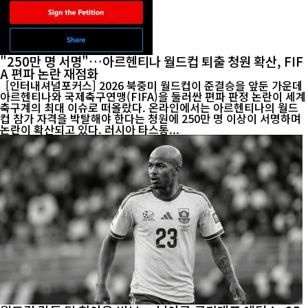
"250만 명 서명"…아르헨티나 월드컵 퇴출 청원 확산, FIF
A 편파 논란 재점화
[인터내셔널포커스] 2026 북중미 월드컵이 준결승을 앞둔 가운데
아르헨티나와 국제축구연맹(FIFA)을 둘러싼 편파 판정 논란이 세계
축구계의 최대 이슈로 떠올랐다. 온라인에서는 아르헨티나의 월드
컵 참가 자격을 박탈해야 한다는 청원에 250만 명 이상이 서명하며
논란이 확산되고 있다. 러시아 타스통...